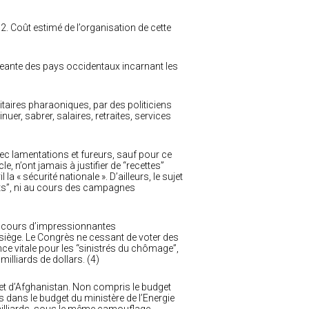
. Coût estimé de l’organisation de cette
irigeante des pays occidentaux incarnant les
litaires pharaoniques, par des politiciens
nuer, sabrer, salaires, retraites, services
vec lamentations et fureurs, sauf pour ce
, n’ont jamais à justifier de “recettes”
la « sécurité nationale ». D’ailleurs, le sujet
nts”, ni au cours des campagnes
u cours d’impressionnantes
e siège. Le Congrès ne cessant de voter des
e vitale pour les “sinistrés du chômage”,
illiards de dollars. (4)
 et d’Afghanistan. Non compris le budget
 dans le budget du ministère de l’Energie