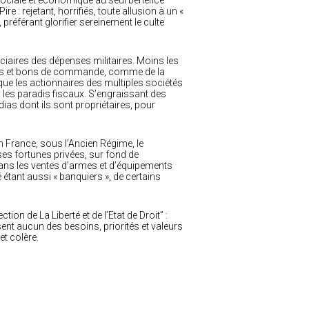
 sociale et économique au seul bénéfice
e : rejetant, horrifiés, toute allusion à un «
 préférant glorifier sereinement le culte
ficiaires des dépenses militaires. Moins les
rats et bons de commande, comme de la
que les actionnaires des multiples sociétés
ns les paradis fiscaux. S’engraissant des
as dont ils sont propriétaires, pour
n France, sous l’Ancien Régime, le
ses fortunes privées, sur fond de
, dans les ventes d’armes et d’équipements
 étant aussi « banquiers », de certains
ion de La Liberté et de l’Etat de Droit” :
ent aucun des besoins, priorités et valeurs
et colère.