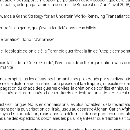
uable ». De rapport en rapport, perpétuation de la « géopolitique de la p
nificatifs, celui préparatoire au sommet de Bucarest du 2 au 4 avril 2008, i
wards a Grand Strategy for an Uncertain World- Renewing Transatlantic
modèle du genre, que j’avais feuilleté dans deux billets :
“Je fanatise”, donc : “J’atomise”
 De l’Idéologie coloniale à la Paranoïa guerrière : la fin de l’utopie démocra
uis la fin de la “Guerre Froide”, l’évolution de cette organisation sans 
umanité.
ne compte plus les désastres humanitaires provoqués par ses divagation
rre à la diplomatie, la « sanction » précédant la « frappe », spécialisée
pagation du chaos des guerres civiles, la création de conflits ethniques e
blessés, de traumatisés, et des milliards de destructions, dont elle s’est 
liste est longue. Nous en connaissons les plus notables : de la dévastatio
sant par la pulvérisation de l’Irak, jusqu’au désastre Afghan. Car en Afgha
pays et sa population, mais aussi au détriment de nos priorités national
s une des expéditions coloniales les plus “déjantées” que l’Histoire ait 