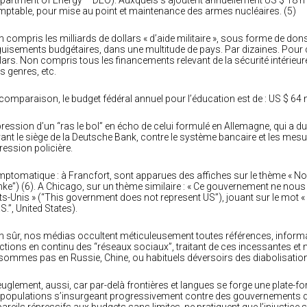
partment of Energy – DEO). Auxquels s’ajoutent annuellement US $ 18 
ptable, pour mise au point et maintenance des armes nucléaires. (5)
 compris les milliards de dollars « d’aide militaire », sous forme de don
uisements budgétaires, dans une multitude de pays. Par dizaines. Pour c
lars. Non compris tous les financements relevant de la sécurité intérieu
s genres, etc.
comparaison, le budget fédéral annuel pour l’éducation est de : US $ 64 
ression d’un “ras le bol” en écho de celui formulé en Allemagne, qui a 
ant le siège de la Deutsche Bank, contre le système bancaire et les mesu
ression policière.
ptomatique : à Francfort, sont apparues des affiches sur le thème « Non à
ke”) (6). A Chicago, sur un thème similaire : « Ce gouvernement ne nous
ts-Unis » (“This government does not represent US”), jouant sur le mot « 
.S.”, United States).
n sûr, nos médias occultent méticuleusement toutes références, inform
ctions en continu des “réseaux sociaux”, traitant de ces incessantes 
sommes pas en Russie, Chine, ou habituels déversoirs des diabolisatio
uglement, aussi, car par-delà frontières et langues se forge une plate-
 populations s’insurgeant progressivement contre des gouvernements qui