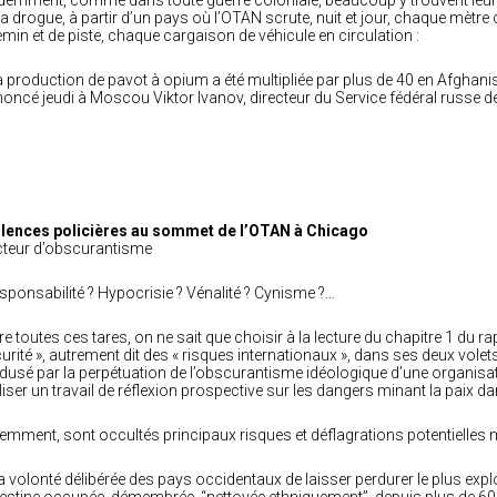
demment, comme dans toute guerre coloniale, beaucoup y trouvent leur
la drogue, à partir d’un pays où l’OTAN scrute, nuit et jour, chaque mètre 
min et de piste, chaque cargaison de véhicule en circulation :
a production de pavot à opium a été multipliée par plus de 40 en Afghanis
oncé jeudi à Moscou Viktor Ivanov, directeur du Service fédéral russe de
olences policières au sommet de l’OTAN à Chicago
teur d’obscurantisme
esponsabilité ? Hypocrisie ? Vénalité ? Cynisme ?…
re toutes ces tares, on ne sait que choisir à la lecture du chapitre 1 du r
urité », autrement dit des « risques internationaux », dans ses deux volets
usé par la perpétuation de l’obscurantisme idéologique d’une organisat
liser un travail de réflexion prospective sur les dangers minant la paix d
emment, sont occultés principaux risques et déflagrations potentielles 
La volonté délibérée des pays occidentaux de laisser perdurer le plus expl