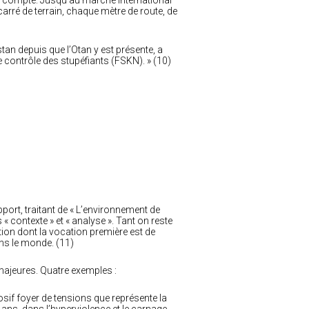
 compte. Jusqu’au marché international
carré de terrain, chaque mètre de route, de
tan depuis que l’Otan y est présente, a
 contrôle des stupéfiants (FSKN). » (10)
apport, traitant de « L’environnement de
 « contexte » et « analyse ». Tant on reste
ion dont la vocation première est de
ans le monde. (11)
majeures. Quatre exemples :
osif foyer de tensions que représente la