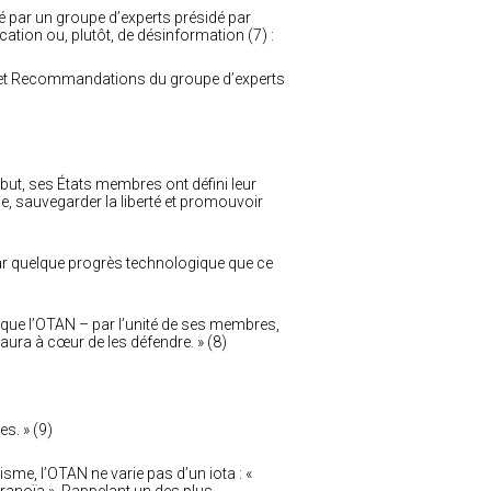
gé par un groupe d’experts présidé par
tion ou, plutôt, de désinformation (7) :
 et Recommandations du groupe d’experts
ut, ses États membres ont défini leur
, sauvegarder la liberté et promouvoir
par quelque progrès technologique que ce
 que l’OTAN – par l’unité de ses membres,
 aura à cœur de les défendre. » (8)
es. » (9)
isme, l’OTAN ne varie pas d’un iota : «