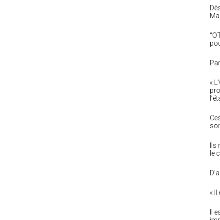
Dès
Mad
“OT
pou
Par
« L
pro
l’ét
Ces
soi
Ils
le 
D’a
« I
Il 