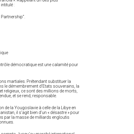
aranoïa ». Rappelant un des plus
ntitulé :
 Partnership”.
tique
contrôle démocratique est une calamité pour
s martiales. Prétendant substituer la
 dans le démembrement d’Etats souverains, la
t religieux, ce sont des millions de morts,
rendue, et se rend, responsable.
n de la Yougoslavie à celle de la Libye en
nistan, il s’agit bien d’un « désastre » pour
es par la masse de milliards engloutis
connues.