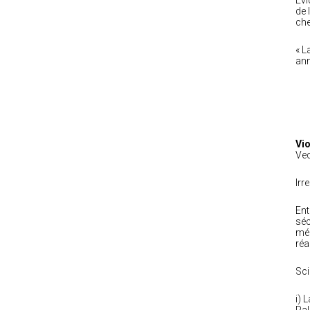
Evi
de 
che
« L
ann
Vi
Vec
Irr
Ent
séc
méd
réa
Sci
i) 