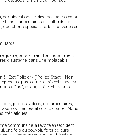
milliards, sous le même camouflage
s, de subventions, et diverses cabrioles ou
ertains, par centaines de milliards de
re, opérations spéciales et barbouzeries en
milliards…
duré quatre jours à Francfort, notamment
res d’austérité, dans une implacable
 l’Etat Policier » (“Polizei Staat – Nein
 représente pas, ou ne représente pas les
nous » (“us”, en anglais) et Etats-Unis
ations, photos, vidéos, documentaires,
et massives manifestations. Censure… Nous
ns médiatiques.
forme commune de la révolte en Occident :
, une fois au pouvoir, forts de leurs