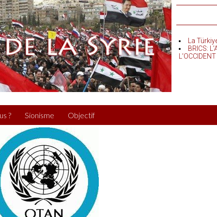
La Türkiy
BRICS: L
L’OCCIDENT
us ?
Sionisme
Objectif