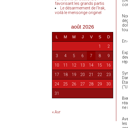
(De
favorisant les grands partis
com
Le désarmement de l’Irak,
voilà le mensonge originel
Non
dég
dol
août 2026
tou
L
M
M
J
V
S
D
En 
1
2
Exp
3
4
5
6
7
8
9
dev
rép
10
11
12
13
14
15
16
Sym
17
18
19
20
21
22
23
Dan
Eta
24
25
26
27
28
29
30
(“U
31
Bie
réa
ne 
« Avr
Ave
les