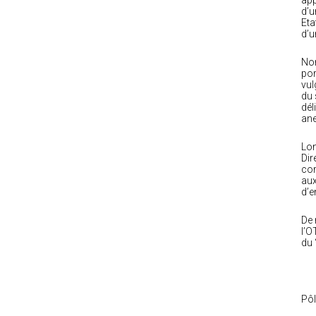
app
d’u
Eta
d’u
Nor
por
vul
du 
dél
ane
Lon
Dir
cor
aux
d’e
De 
l’O
du 
Pôl