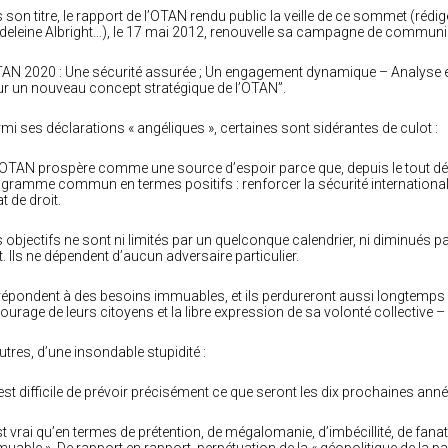
 son titre, le rapport de l’OTAN rendu public la veille de ce sommet (rédi
eleine Albright…), le 17 mai 2012, renouvelle sa campagne de communica
AN 2020 : Une sécurité assurée ; Un engagement dynamique – Analyse
r un nouveau concept stratégique de l’OTAN”.
mi ses déclarations « angéliques », certaines sont sidérantes de culot :
’OTAN prospère comme une source d’espoir parce que, depuis le tout déb
gramme commun en termes positifs : renforcer la sécurité internationale
at de droit.
 objectifs ne sont ni limités par un quelconque calendrier, ni diminués 
t. Ils ne dépendent d’aucun adversaire particulier.
 répondent à des besoins immuables, et ils perdureront aussi longtemps
courage de leurs citoyens et la libre expression de sa volonté collective –
utres, d’une insondable stupidité :
l est difficile de prévoir précisément ce que seront les dix prochaines anné
est vrai qu’en termes de prétention, de mégalomanie, d’imbécillité, de fanat