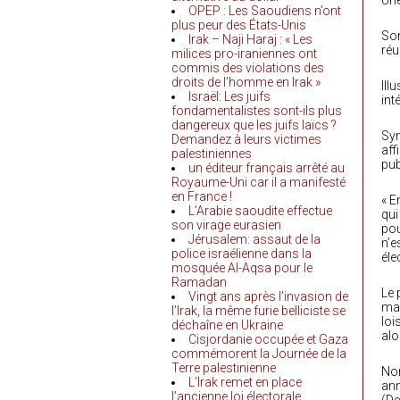
Une
OPEP : Les Saoudiens n’ont
plus peur des États-Unis
Som
Irak – Naji Haraj : « Les
réu
milices pro-iraniennes ont
commis des violations des
droits de l’homme en Irak »
Ill
Israël: Les juifs
int
fondamentalistes sont-ils plus
dangereux que les juifs laïcs ?
Sym
Demandez à leurs victimes
aff
palestiniennes
pub
un éditeur français arrêté au
Royaume-Uni car il a manifesté
en France !
« E
L’Arabie saoudite effectue
qui
son virage eurasien
pou
Jérusalem: assaut de la
n’e
police israélienne dans la
éle
mosquée Al-Aqsa pour le
Ramadan
Le 
Vingt ans après l’invasion de
man
l’Irak, la même furie belliciste se
loi
déchaîne en Ukraine
alo
Cisjordanie occupée et Gaza
commémorent la Journée de la
Terre palestinienne
Non
L’Irak remet en place
ann
l’ancienne loi électorale