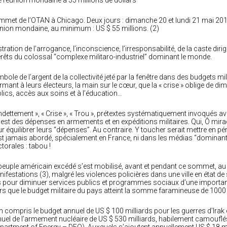
 réunion mondaine à 55 millions de dollars
met de l’OTAN à Chicago. Deux jours : dimanche 20 et lundi 21 mai 2012
nion mondaine, au minimum : US $ 55 millions. (2)
ustration de l’arrogance, l’inconscience, l’irresponsabilité, de la caste d
érêts du colossal “complexe militaro-­industriel” dominant le monde.
bole de l’argent de la collectivité jeté par la fenêtre dans des budgets mi
irmant à leurs électeurs, la main sur le cœur, que la « crise » oblige de dimi
lics, accès aux soins et à l’éducation…
ndettement », « Crise », « Trou », prétextes systématiquement invoqués a
 est des dépenses en armements et en expéditions militaires. Qui, Ô miracle
r équilibrer leurs “dépenses”. Au contraire. Y toucher serait mettre en péril 
st jamais abordé, spécialement en France, ni dans les médias “domina
ctorales : tabou !
peuple américain excédé s’est mobilisé, avant et pendant ce sommet, a
ifestations (3), malgré les violences policières dans une ville en état d
s pour diminuer services publics et programmes sociaux d’une importanc
rs que le budget militaire du pays atteint la somme faramineuse de 1000 m
 compris le budget annuel de US $ 100 milliards pour les guerres d’Irak
uel de l’armement nucléaire de US $ 530 milliards, habilement camouflés