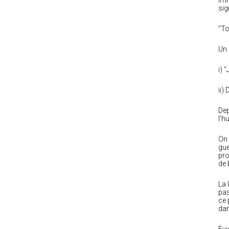
imm
sig
“To
Un 
i) 
ii)
Dep
l’h
On 
gue
pro
de 
La 
pas
ce 
dan