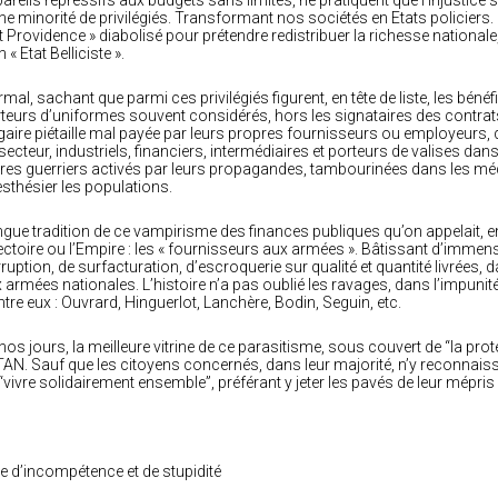
areils répressifs aux budgets sans limites, ne pratiquent que l’injustice
ne minorité de privilégiés. Transformant nos sociétés en Etats policiers. Pir
t Providence » diabolisé pour prétendre redistribuer la richesse nationale,
n « Etat Belliciste ».
mal, sachant que parmi ces privilégiés figurent, en tête de liste, les béné
teurs d’uniformes souvent considérés, hors les signataires des cont
gaire piétaille mal payée par leurs propres fournisseurs ou employeurs, 
secteur, industriels, financiers, intermédiaires et porteurs de valises da
ires guerriers activés par leurs propagandes, tambourinées dans les médi
sthésier les populations.
gue tradition de ce vampirisme des finances publiques qu’on appelait, e
ectoire ou l’Empire : les « fournisseurs aux armées ». Bâtissant d’immen
ruption, de surfacturation, d’escroquerie sur qualité et quantité livrées
 armées nationales. L’histoire n’a pas oublié les ravages, dans l’impunité
ntre eux : Ouvrard, Hinguerlot, Lanchère, Bodin, Seguin, etc.
nos jours, la meilleure vitrine de ce parasitisme, sous couvert de “la protect
TAN. Sauf que les citoyens concernés, dans leur majorité, n’y reconnaiss
“vivre solidairement ensemble”, préférant y jeter les pavés de leur mépris 
e d’incompétence et de stupidité