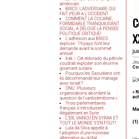
américain
BRICS: L’ADVERSAIRE QUI
FAIT PEUR A L’OCCIDENT
C
COMMENT LA COCAÏNE,
FORMIDABLE TRANQUILISANT
SOCIAL, A DÉLOGÉ LA PENSÉE
X
POLITIQUE CRITIQUE!
L’adhésion aux BRICS
explose : 19 pays font leur
demande avant le sommet
ju
annuel
Irak – Cet eldorado du pétrole
Jeu
voudrait exploiter son énorme
Con
gisement solaire
Pourquoi les Saoudiens ont-
ils décommandé leur mariage
avec Israël ?
ONU : Plusieurs
« N
organisations abordent la
ach
question de l’«antisémitisme »
Trois parlementaires
français s’introduisent
Mar
illégalement en Syrie
L’EIIL VAINCU EN SYRAK ET
(1)
TOUT LE MONDE S’EN FOUT!
Lula da Silva appelle à
l’adoption d’une monnaie
alternative au dollar