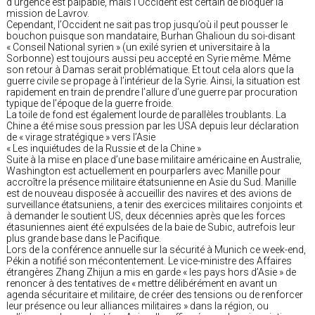
d’urgence est palpable, mais l’Occident est certain de bloquer la
mission de Lavrov.
Cependant, l’Occident ne sait pas trop jusqu’où il peut pousser le
bouchon puisque son mandataire, Burhan Ghalioun du soi-disant
« Conseil National syrien » (un exilé syrien et universitaire à la
Sorbonne) est toujours aussi peu accepté en Syrie même. Même
son retour à Damas serait problématique. Et tout cela alors que la
guerre civile se propage à l’intérieur de la Syrie. Ainsi, la situation est
rapidement en train de prendre l’allure d’une guerre par procuration
typique de l’époque de la guerre froide.
La toile de fond est également lourde de parallèles troublants. La
Chine a été mise sous pression par les USA depuis leur déclaration
de « virage stratégique » vers l’Asie
« Les inquiétudes de la Russie et de la Chine »
Suite à la mise en place d’une base militaire américaine en Australie,
Washington est actuellement en pourparlers avec Manille pour
accroître la présence militaire étatsunienne en Asie du Sud. Manille
est de nouveau disposée à accueillir des navires et des avions de
surveillance étatsuniens, a tenir des exercices militaires conjoints et
à demander le soutient US, deux décennies après que les forces
étasuniennes aient été expulsées de la baie de Subic, autrefois leur
plus grande base dans le Pacifique.
Lors de la conférence annuelle sur la sécurité à Munich ce week-end,
Pékin a notifié son mécontentement. Le vice-ministre des Affaires
étrangères Zhang Zhijun a mis en garde « les pays hors d’Asie » de
renoncer à des tentatives de « mettre délibérément en avant un
agenda sécuritaire et militaire, de créer des tensions ou de renforcer
leur présence ou leur alliances militaires » dans la région, ou