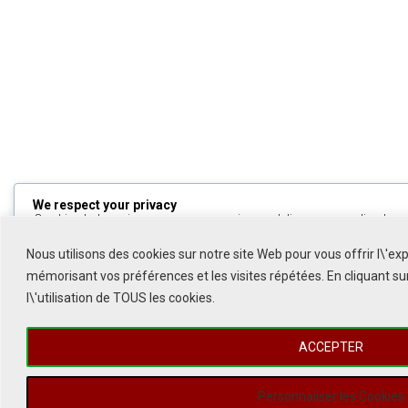
We respect your privacy
Cookies help us improve your experience, deliver personalized cont
can choose which cookies to allow by clicking
Customize
. Click
All
to decline non-essential cookies.
Nous utilisons des cookies sur notre site Web pour vous offrir l\'ex
mémorisant vos préférences et les visites répétées. En cliquant s
Customize
l\'utilisation de TOUS les cookies.
Reject All
ACCEPTER
Accept All
Powered by
Personnaliser les Cookies