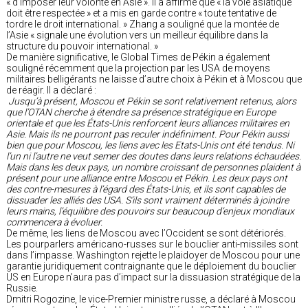
« d’imposer leur volonté en Asie ». Il a affirmé que « la voie asiatique
doit être respectée » et a mis en garde contre « toute tentative de
tordre le droit international. » Zhang a souligné que la montée de
l’Asie « signale une évolution vers un meilleur équilibre dans la
structure du pouvoir international. »
De manière significative, le Global Times de Pékin a également
souligné récemment que la projection par les USA de moyens
militaires belligérants ne laisse d’autre choix à Pékin et à Moscou que
de réagir. Il a déclaré :
Jusqu’à présent, Moscou et Pékin se sont relativement retenus, alors
que l’OTAN cherche à étendre sa présence stratégique en Europe
orientale et que les États-Unis renforcent leurs alliances militaires en
Asie. Mais ils ne pourront pas reculer indéfiniment. Pour Pékin aussi
bien que pour Moscou, les liens avec les Etats-Unis ont été tendus. Ni
l’un ni l’autre ne veut semer des doutes dans leurs relations échaudées.
Mais dans les deux pays, un nombre croissant de personnes plaident à
présent pour une alliance entre Moscou et Pékin. Les deux pays ont
des contre-mesures à l’égard des États-Unis, et ils sont capables de
dissuader les alliés des USA. S’ils sont vraiment déterminés à joindre
leurs mains, l’équilibre des pouvoirs sur beaucoup d’enjeux mondiaux
commencera à évoluer.
De même, les liens de Moscou avec l’Occident se sont détériorés.
Les pourparlers américano-russes sur le bouclier anti-missiles sont
dans l’impasse. Washington rejette le plaidoyer de Moscou pour une
garantie juridiquement contraignante que le déploiement du bouclier
US en Europe n’aura pas d’impact sur la dissuasion stratégique de la
Russie.
Dmitri Rogozine, le vice-Premier ministre russe, a déclaré à Moscou