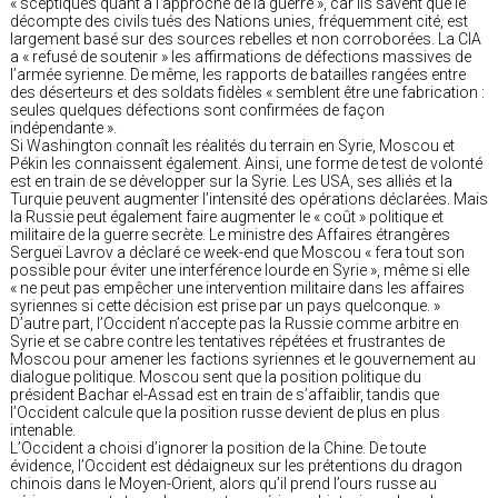
« sceptiques quant à l’approche de la guerre », car ils savent que le
décompte des civils tués des Nations unies, fréquemment cité, est
largement basé sur des sources rebelles et non corroborées. La CIA
a « refusé de soutenir » les affirmations de défections massives de
l’armée syrienne. De même, les rapports de batailles rangées entre
des déserteurs et des soldats fidèles « semblent être une fabrication :
seules quelques défections sont confirmées de façon
indépendante ».
Si Washington connaît les réalités du terrain en Syrie, Moscou et
Pékin les connaissent également. Ainsi, une forme de test de volonté
est en train de se développer sur la Syrie. Les USA, ses alliés et la
Turquie peuvent augmenter l’intensité des opérations déclarées. Mais
la Russie peut également faire augmenter le « coût » politique et
militaire de la guerre secrète. Le ministre des Affaires étrangères
Sergueï Lavrov a déclaré ce week-end que Moscou « fera tout son
possible pour éviter une interférence lourde en Syrie », même si elle
« ne peut pas empêcher une intervention militaire dans les affaires
syriennes si cette décision est prise par un pays quelconque. »
D’autre part, l’Occident n’accepte pas la Russie comme arbitre en
Syrie et se cabre contre les tentatives répétées et frustrantes de
Moscou pour amener les factions syriennes et le gouvernement au
dialogue politique. Moscou sent que la position politique du
président Bachar el-Assad est en train de s’affaiblir, tandis que
l’Occident calcule que la position russe devient de plus en plus
intenable.
L’Occident a choisi d’ignorer la position de la Chine. De toute
évidence, l’Occident est dédaigneux sur les prétentions du dragon
chinois dans le Moyen-Orient, alors qu’il prend l’ours russe au