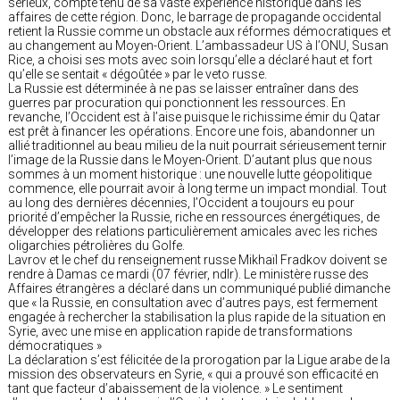
sérieux, compte tenu de sa vaste expérience historique dans les
affaires de cette région. Donc, le barrage de propagande occidental
retient la Russie comme un obstacle aux réformes démocratiques et
au changement au Moyen-Orient. L’ambassadeur US à l’ONU, Susan
Rice, a choisi ses mots avec soin lorsqu’elle a déclaré haut et fort
qu’elle se sentait « dégoûtée » par le veto russe.
La Russie est déterminée à ne pas se laisser entraîner dans des
guerres par procuration qui ponctionnent les ressources. En
revanche, l’Occident est à l’aise puisque le richissime émir du Qatar
est prêt à financer les opérations. Encore une fois, abandonner un
allié traditionnel au beau milieu de la nuit pourrait sérieusement ternir
l’image de la Russie dans le Moyen-Orient. D’autant plus que nous
sommes à un moment historique : une nouvelle lutte géopolitique
commence, elle pourrait avoir à long terme un impact mondial. Tout
au long des dernières décennies, l’Occident a toujours eu pour
priorité d’empêcher la Russie, riche en ressources énergétiques, de
développer des relations particulièrement amicales avec les riches
oligarchies pétrolières du Golfe.
Lavrov et le chef du renseignement russe Mikhaïl Fradkov doivent se
rendre à Damas ce mardi (07 février, ndlr). Le ministère russe des
Affaires étrangères a déclaré dans un communiqué publié dimanche
que « la Russie, en consultation avec d’autres pays, est fermement
engagée à rechercher la stabilisation la plus rapide de la situation en
Syrie, avec une mise en application rapide de transformations
démocratiques »
La déclaration s’est félicitée de la prorogation par la Ligue arabe de la
mission des observateurs en Syrie, « qui a prouvé son efficacité en
tant que facteur d’abaissement de la violence. » Le sentiment