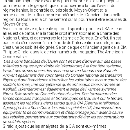
La situation syrienne a évolué depuis octobre. Elle a surgi depuis
comme une lutte géopolitique qui concerne à la fois l’avenir du
régime iranien, le contrôle du pétrole du Moyen-Orient et la
perpétuation de l’influence prépondérante de l’Occident dans cette
région. La Russie et la Chine sentent qu’ils pourraient être expulsés du
Moyen-Orient.
Avec le double veto, la seule option disponible pour les USA et leurs
alliés est de bafouer à la fois le droit international et la Charte des
Nations Unies, et de renverser le régime de Damas. En effet, il n’est
pas exclu d’en revenir à la méthode de l’intervention secrète, mais
c’est une possibilité éloignée. Selon ce que dit l’ancien agent de la CIA
Philippe Giraldi dans le dernier numéro du magazine The American
Conservative :
Des avions banalisés de l’OTAN sont en train d’arriver sur des bases
militaires turques à proximité de Iskenderum, à la frontière syrienne,
livrant des armes prises des arsenaux de feu Mouammar Kadhafi.
Arrivent également des volontaires du Conseil national de transition
libyen qui ont l’expérience d’entraîner les volontaires locaux contre des
soldats formés, une compétence qu’ils ont acquis face à l’armée de
Kadhafi. Iskenderum est également le siège de l' »armée syrienne
libre », l’aile armée du Conseil national syrien. Des formateurs des
forces spéciales françaises et britanniques se trouvent sur le terrain,
assistant les rebelles syriens tandis que la CIA [Central Intelligence
Agency] et les « Spec Ops », les unités spéciales US, fournissent des
équipements de communication et d’espionnage pour aider la cause
des rebelles, permettant aux combattants d’éviter les concentrations
de soldats syriens.
Giraldi ajoute que les analystes de la CIA sont eux-mêmes