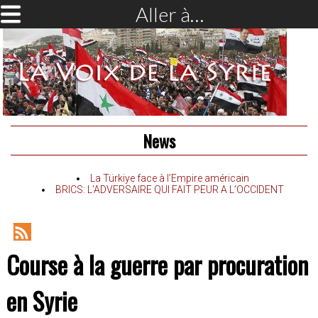
Aller à…
News
La Türkiye face à l’Empire américain
BRICS: L’ADVERSAIRE QUI FAIT PEUR A L’OCCIDENT
RSS
Course à la guerre par procuration
Feed
en Syrie