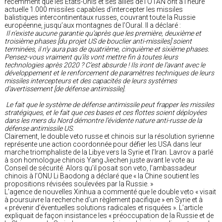
récemment que les États-Unis et ses alliés de l’OTAN ont à l’heure
actuelle 1.000 missiles capables d’intercepter les missiles
balistiques intercontinentaux russes, couvrant toute la Russie
européenne, jusqu’aux montagnes de l’Oural. Il a déclaré :
Il n’existe aucune garantie qu’après que les première, deuxième et
troisième phases [du projet US de bouclier anti-missiles] soient
terminées, il n’y aura pas de quatrième, cinquième et sixième phases.
Pensez-vous vraiment qu’ils vont mettre fin à toutes leurs
technologies après 2020 ? C’est absurde ! Ils iront de l’avant avec le
développement et le renforcement de paramètres techniques de leurs
missiles intercepteurs et des capacités de leurs systèmes
d’avertissement [de défense antimissile].
Le fait que le système de défense antimissile peut frapper les missiles
stratégiques, et le fait que ces bases et ces flottes soient déployées
dans les mers du Nord démontre l’évidente nature anti-russe de la
défense antimissile US.
Clairement, le double veto russe et chinois sur la résolution syrienne
représente une action coordonnée pour défier les USA dans leur
marche triomphaliste de la Libye vers la Syrie et l’Iran. Lavrov a parlé
à son homologue chinois Yang Jiechen juste avant le vote au
Conseil de sécurité. Alors qu’il posait son veto, l’ambassadeur
chinois à l’ONU Li Baodong a déclaré que « la Chine soutient les
propositions révisées soulevées par la Russie. »
L’agence de nouvelles Xinhua a commenté que le double veto « visait
à poursuivre la recherche d’un règlement pacifique » en Syrie et à
« prévenir d’éventuelles solutions radicales et risquées ». L’article
expliquait de façon insistance les « préoccupation de la Russie et de