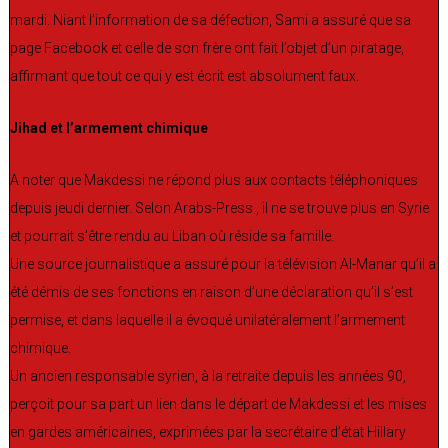
mardi. Niant l’information de sa défection, Sami a assuré que sa
page Facebook et celle de son frère ont fait l’objet d’un piratage,
affirmant que tout ce qui y est écrit est absolument faux.
Jihad et l’armement chimique
A noter que Makdessi ne répond plus aux contacts téléphoniques
depuis jeudi dernier. Selon Arabs-Press , il ne se trouve plus en Syrie
et pourrait s’être rendu au Liban où réside sa famille.
Une source journalistique a assuré pour la télévision Al-Manar qu’il a
été démis de ses fonctions en raison d’une déclaration qu’il s’est
permise, et dans laquelle il a évoqué unilatéralement l’armement
chimique.
Un ancien responsable syrien, à la retraite depuis les années 90,
perçoit pour sa part un lien dans le départ de Makdessi et les mises
en gardes américaines, exprimées par la secrétaire d’état Hillary