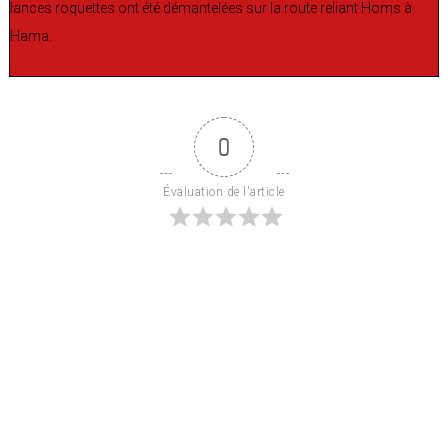
lances roquettes ont été démantelées sur la route reliant Homs à
Hama.
0
Évaluation de l'article