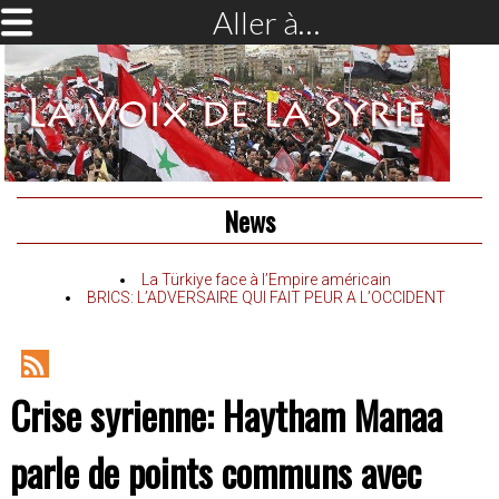
Aller à…
News
La Türkiye face à l’Empire américain
BRICS: L’ADVERSAIRE QUI FAIT PEUR A L’OCCIDENT
RSS
Crise syrienne: Haytham Manaa
Feed
parle de points communs avec