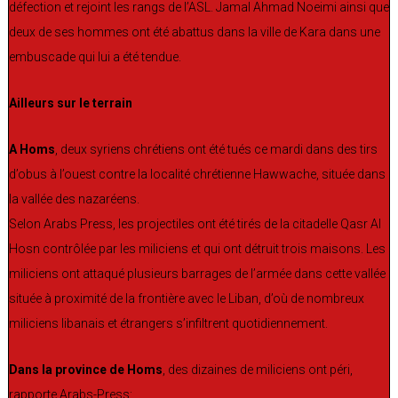
défection et rejoint les rangs de l’ASL. Jamal Ahmad Noeimi ainsi que
deux de ses hommes ont été abattus dans la ville de Kara dans une
embuscade qui lui a été tendue.
Ailleurs sur le terrain
A Homs
, deux syriens chrétiens ont été tués ce mardi dans des tirs
d’obus à l’ouest contre la localité chrétienne Hawwache, située dans
la vallée des nazaréens.
Selon Arabs Press, les projectiles ont été tirés de la citadelle Qasr Al
Hosn contrôlée par les miliciens et qui ont détruit trois maisons. Les
miliciens ont attaqué plusieurs barrages de l’armée dans cette vallée
située à proximité de la frontière avec le Liban, d’où de nombreux
miliciens libanais et étrangers s’infiltrent quotidiennement.
Dans la province de Homs
, des dizaines de miliciens ont péri,
rapporte Arabs-Press: