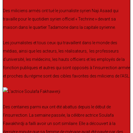
Des miliciens armés ont tué le journaliste syrien Naji Asaad qui
travaille pour le quotidien syrien officiel « Techrine » devant sa
maison dans le quartier Tadamone dans la capitale syrienne.
Les journalistes et tous ceux qui travaillent dans le monde des
médias, ainsi que les acteurs, les réalisateurs, les professeurs
d’université, les médecins, les hauts officiers et les employés de la
fonction publiques et autres qui sont opposés à l’insurrection armée
et proches du régime sont des cibles favorites des miliciens de l’ASL.
Des centaines parmi eux ont été abattus depuis le début de
l’insurrection. La semaine passée, la célèbre actrice Soulafa
Fawakhirdji a failli avoir un sort similaire. Elle a découvert à la
dernière minute que sa femme de ménage avait été payée par des