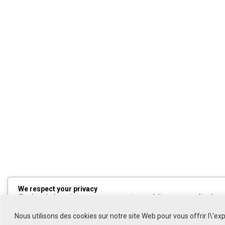
We respect your privacy
Cookies help us improve your experience, deliver personalized cont
can choose which cookies to allow by clicking
Customize
. Click
All
to decline non-essential cookies.
Nous utilisons des cookies sur notre site Web pour vous offrir l\'ex