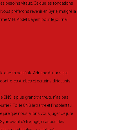
es besoins vitaux. Ce que les fondations
Nous préférons revenir en Syrie, malgré la
firmé M.H. Abdel Dayem pour le journal
, le cheikh salafiste Adnane Arour s’est
 contre les Arabes et certains dirigeants
e CNS le plus grand traitre, tu n’as pas
e ? Toi le CNS le traitre et l’insolent tu
 jure que nous allons vous juger. Je jure
yrie avant d’être jugé, ni aucun des
t leur semblables… », a-t-il juré.