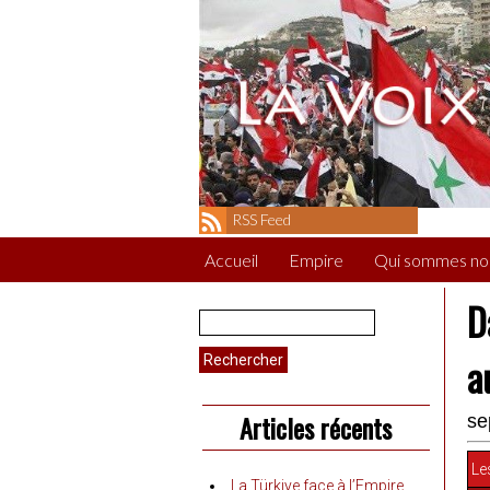
RSS Feed
Accueil
Empire
Qui sommes no
D
Rechercher :
a
Articles récents
se
Les
La Türkiye face à l’Empire