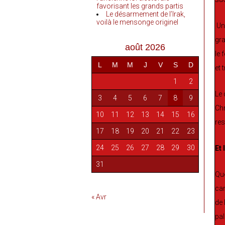
favorisant les grands partis
Le désarmement de l’Irak,
voilà le mensonge originel
Une
gra
août 2026
le 
L
M
M
J
V
S
D
et 
1
2
Le 
3
4
5
6
7
8
9
Chr
10
11
12
13
14
15
16
res
17
18
19
20
21
22
23
24
25
26
27
28
29
30
Et 
31
Que
cam
« Avr
de 
pal