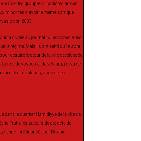
que le rôle des groupes djihadistes armés
 aux minorités d’avoir le même sort que
 invasion en 2003.
ohn a confié au journal : « les riches et les
 le régime. Mais ils ont senti qu’ils sont
our détruire le cœur de la ville développée
e bande de voyous et de voleurs, j’ai vu de
dérobent leur contenus, comme les
é dans le quartier Hamidiyyé de la ville de
 Syria Truth, les auteurs de cet acte de
yrienne libre financée par l’Arabie