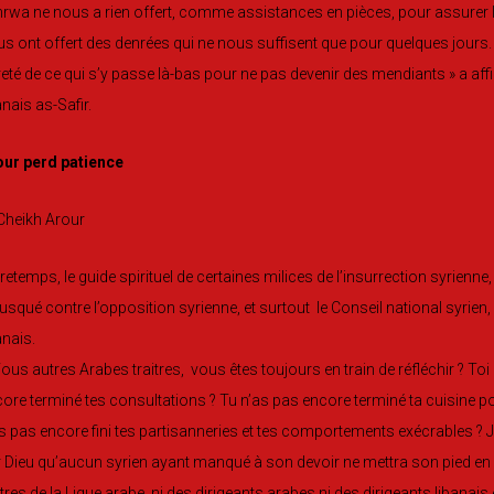
nrwa ne nous a rien offert, comme assistances en pièces, pour assurer l
s ont offert des denrées qui ne nous suffisent que pour quelques jours. 
eté de ce qui s’y passe là-bas pour ne pas devenir des mendiants » a af
anais as-Safir.
our perd patience
retemps, le guide spirituel de certaines milices de l’insurrection syrienne
usqué contre l’opposition syrienne, et surtout le Conseil national syrien,
anais.
ous autres Arabes traitres, vous êtes toujours en train de réfléchir ? Toi l
ore terminé tes consultations ? Tu n’as pas encore terminé ta cuisine pourri
s pas encore fini tes partisanneries et tes comportements exécrables ? Je
 Dieu qu’aucun syrien ayant manqué à son devoir ne mettra son pied en S
itres de la Ligue arabe, ni des dirigeants arabes ni des dirigeants libanais e