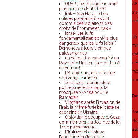
Ce 
OPEP : Les Saoudiens n’ont
plus peur des États-Unis
s’e
Irak – Naji Haraj : « Les
milices pro-iraniennes ont
cel
commis des violations des
droits de l’homme en Irak »
Israël: Les juifs
Un 
fondamentalistes sont-ils plus
dangereux que les juifs laïcs ?
min
Demandez à leurs victimes
palestiniennes
obl
un éditeur français arrêté au
». 
Royaume-Uni car il a manifesté
en France !
mes
L’Arabie saoudite effectue
son virage eurasien
bom
Jérusalem: assaut de la
police israélienne dans la
mosquée Al-Aqsa pour le
Da
Ramadan
Vingt ans après l’invasion de
l’Irak, la même furie belliciste se
Dan
déchaîne en Ukraine
Cisjordanie occupée et Gaza
Hom
commémorent la Journée de la
Terre palestinienne
sab
L’Irak remet en place
l’ancienne loi électorale
sao