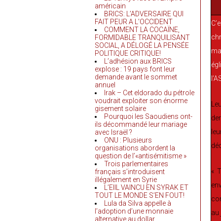
américain
BRICS: L’ADVERSAIRE QUI
FAIT PEUR A L’OCCIDENT
C’e
COMMENT LA COCAÏNE,
chr
FORMIDABLE TRANQUILISANT
SOCIAL, A DÉLOGÉ LA PENSÉE
mar
POLITIQUE CRITIQUE!
L’adhésion aux BRICS
égl
explose : 19 pays font leur
demande avant le sommet
l’A
annuel
Irak – Cet eldorado du pétrole
voudrait exploiter son énorme
Leu
gisement solaire
Pourquoi les Saoudiens ont-
der
ils décommandé leur mariage
leu
avec Israël ?
ONU : Plusieurs
déc
organisations abordent la
question de l’«antisémitisme »
Trois parlementaires
« T
français s’introduisent
illégalement en Syrie
env
L’EIIL VAINCU EN SYRAK ET
TOUT LE MONDE S’EN FOUT!
com
Lula da Silva appelle à
l’adoption d’une monnaie
au 
alternative au dollar