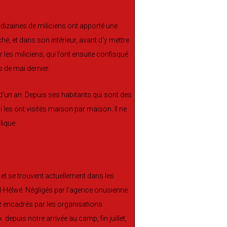
dizaines de miliciens ont apporté une
é, et dans son intérieur, avant d’y mettre
 les miliciens, qui l’ont ensuite confisqué
 de mai dernier.
d’un an. Depuis ses habitants qui sont des
i les ont visités maison par maison. Il ne
lique.
 et se trouvent actuellement dans les
 el-Hélwé. Négligés par l’agence onusienne
ez encadrés par les organisations
depuis notre arrivée au camp, fin juillet,