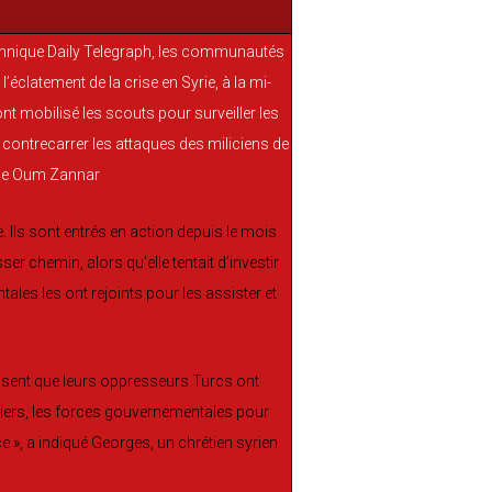
ritannique Daily Telegraph, les communautés
l’éclatement de la crise en Syrie, à la mi-
t mobilisé les scouts pour surveiller les
contrecarrer les attaques des miliciens de
 Ils sont entrés en action depuis le mois
er chemin, alors qu’elle tentait d’investir
tales les ont rejoints pour les assister et
ensent que leurs oppresseurs Turcs ont
rtiers, les forces gouvernementales pour
ce », a indiqué Georges, un chrétien syrien