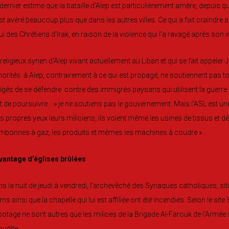
dernier estime que la bataille d’Alep est particulièrement amère, depuis 
st avéré beaucoup plus que dans les autres villes. Ce qui a fait craindre
ui des Chrétiens d’Irak, en raison de la violence qui l’a ravagé après son
religieux syrien d’Alep vivant actuellement au Liban et qui se fait appeler J
orités à Alep, contrairement à ce qui est propagé, ne soutiennent pas tous
igés de se défendre contre des immigrés paysans qui utilisent la guerre p
Et de poursuivre : » je ne soutiens pas le gouvernement. Mais l’ASL est un
 propres yeux leurs miliciens, ils volent même les usines de tissus et 
bonnes à gaz, les produits et mêmes les machines à coudre » .
vantage d’églises brûlées
s la nuit de jeudi à vendredi, l’archevêché des Syriaques catholiques, situ
s ainsi que la chapelle qui lui est affiliée ont été incendiés. Selon le site
otage ne sont autres que les milices de la Brigade Al-Farouk de l’Armée s
udite.