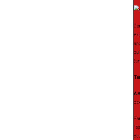
Dan
8 s
app
qui
(un
Te
A A
occ
Par
l’e
des