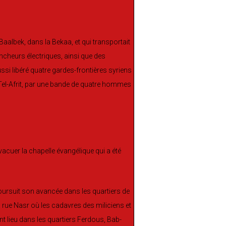
aalbek, dans la Bekaa, et qui transportait
ncheurs électriques, ainsi que des
ssi libéré quatre gardes-frontières syriens
 à Tel-Afrit, par une bande de quatre hommes
vacuer la chapelle évangélique qui a été
poursuit son avancée dans les quartiers de
a rue Nasr où les cadavres des miliciens et
nt lieu dans les quartiers Ferdous, Bab-