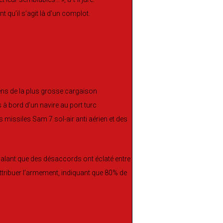
t qu’il s’agit là d’un complot.
ciens de la plus grosse cargaison
 à bord d’un navire au port turc
missiles Sam 7 sol-air anti aérien et des
nalant que des désaccords ont éclaté entre
attribuer l’armement, indiquant que 80% de