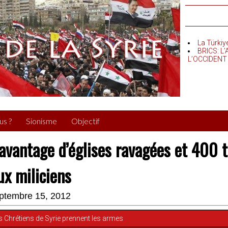
La Türkiy
BRICS: L
L’OCCIDENT
us ?
Sionisme
Objectif
avantage d’églises ravagées et 400
ux miliciens
ptembre 15, 2012
 Chrétiens de Syrie prennent les armes