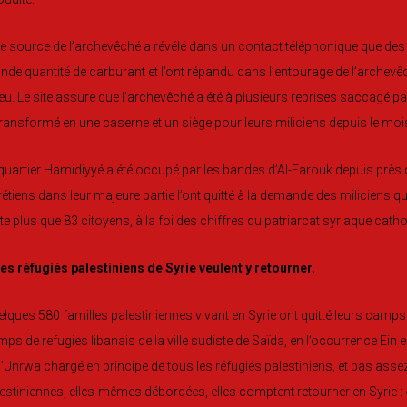
 source de l’archevêché a révélé dans un contact téléphonique que des 
nde quantité de carburant et l’ont répandu dans l’entourage de l’archevêch
feu. Le site assure que l’archevêché a été à plusieurs reprises saccagé par
transformé en une caserne et un siège pour leurs miliciens depuis le mois
quartier Hamidiyyé a été occupé par les bandes d’Al-Farouk depuis près 
étiens dans leur majeure partie l’ont quitté à la demande des miliciens qu
te plus que 83 citoyens, à la foi des chiffres du patriarcat syriaque catho
les réfugiés palestiniens de Syrie veulent y retourner.
lques 580 familles palestiniennes vivant en Syrie ont quitté leurs camps
ps de refugies libanais de la ville sudiste de Saïda, en l’occurrence Ein
l’Unrwa chargé en principe de tous les réfugiés palestiniens, et pas ass
estiniennes, elles-mêmes débordées, elles comptent retourner en Syrie : « 