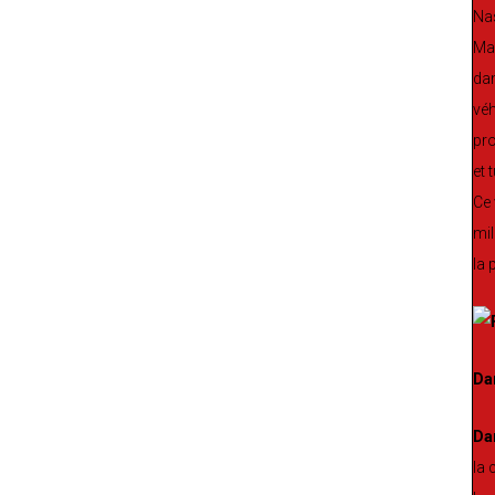
Nas
May
dan
véh
pro
et 
Ce 
mil
la 
Da
Da
la 