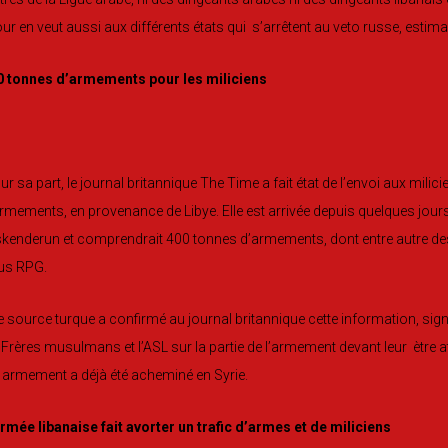
ur en veut aussi aux différents états qui s’arrêtent au veto russe, estiman
0 tonnes d’armements pour les miliciens
r sa part, le journal britannique The Time a fait état de l’envoi aux mili
rmements, en provenance de Libye. Elle est arrivée depuis quelques jours
skenderun et comprendrait 400 tonnes d’armements, dont entre autre des 
us RPG.
 source turque a confirmé au journal britannique cette information, sig
 Frères musulmans et l’ASL sur la partie de l’armement devant leur ètre 
 armement a déjà été acheminé en Syrie.
rmée libanaise fait avorter un trafic d’armes et de miliciens