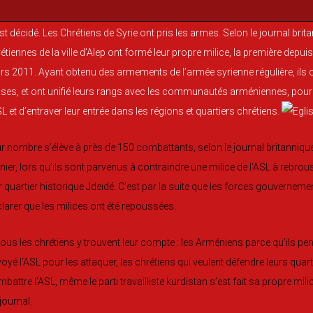
st décidé. Les Chrétiens de Syrie ont pris les armes. Selon le journal b
étiennes de la ville d’Alep ont formé leur propre milice, la première depuis 
s 2011. Ayant obtenu des armements de l’armée syrienne régulière, ils on
ises, et ont unifié leurs rangs avec les communautés arméniennes, pour 
SL et d’entraver leur entrée dans les régions et quartiers chrétiens.
r nombre s’élève à près de 150 combattants, selon le journal britannique.
nier, lors qu’ils sont parvenus à contraindre une milice de l’ASL à rebrouss
r quartier historique Jdeidé. C’est par la suite que les forces gouvernemen
larer que les milices ont été repoussées.
ous les chrétiens y trouvent leur compte : les Arméniens parce qu’ils p
oyé l’ASL pour les attaquer, les chrétiens qui veulent défendre leurs qua
battre l’ASL, même le parti travailliste kurdistan s’est fait sa propre mili
journal.