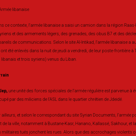
s ce contexte, l’armée libanaise a saisi un camion dans la région Raas-B
yriens et des armements légers, des grenades, des obus B7 et des décle
areils de communications. Selon le site Al-Intikad, l’armée libanaise a au
 ont été enlevés dans la nuit de jeudi a vendredi, de leur poste-frontière
 libanais et trois syriens) venus du Liban.
rrain
lep,
une unité des forces spéciales de l’armée régulière est parvenue à é
upé par des miliciens de l’ASL dans le quartier chrétien de Jdeidé.
 ailleurs, et selon le correspondant du site Syrian Documents, l’armée 
st de la ville, notamment à Bustane-Kasr, Hanano, Kallassé, Sakhour, et l
 militaires tués jonchent les rues. Alors que des accrochages violents o