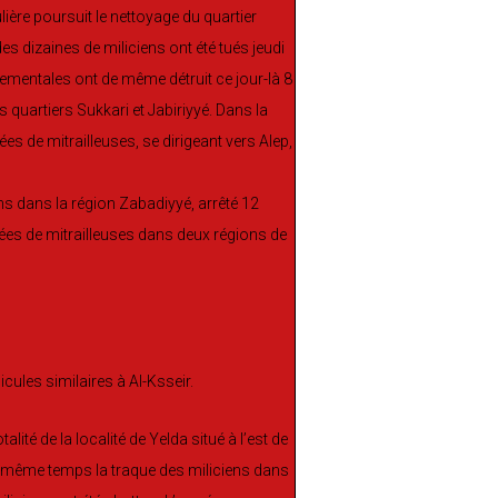
lière poursuit le nettoyage du quartier
s dizaines de miliciens ont été tués jeudi
nementales ont de même détruit ce jour-là 8
s quartiers Sukkari et Jabiriyyé. Dans la
s de mitrailleuses, se dirigeant vers Alep,
ens dans la région Zabadiyyé, arrêté 12
pées de mitrailleuses dans deux régions de
cules similaires à Al-Ksseir.
lité de la localité de Yelda situé à l’est de
en même temps la traque des miliciens dans