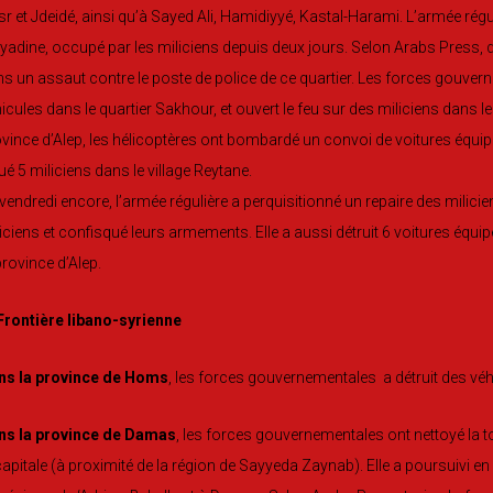
r et Jdeidé, ainsi qu’à Sayed Ali, Hamidiyyé, Kastal-Harami. L’armée régu
adine, occupé par les miliciens depuis deux jours. Selon Arabs Press, de
s un assaut contre le poste de police de ce quartier. Les forces gouver
icules dans le quartier Sakhour, et ouvert le feu sur des miliciens dans le
vince d’Alep, les hélicoptères ont bombardé un convoi de voitures équipée
tué 5 miliciens dans le village Reytane.
vendredi encore, l’armée régulière a perquisitionné un repaire des milici
iciens et confisqué leurs armements. Elle a aussi détruit 6 voitures équi
province d’Alep.
ns la province de Homs
, les forces gouvernementales a détruit des véhi
ns la province de Damas
, les forces gouvernementales ont nettoyé la tota
capitale (à proximité de la région de Sayyeda Zaynab). Elle a poursuivi 