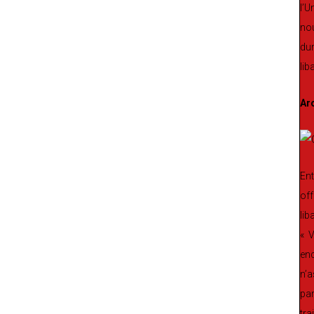
l’U
nou
dur
lib
Ar
Ent
off
lib
« V
enc
n’a
par
tra