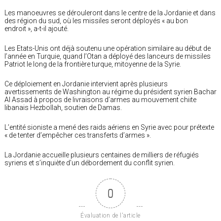
Les manoeuvres se dérouleront dans le centre de la Jordanie et dans
des région du sud, où les missiles seront déployés « au bon
endroit », a-t-il ajouté.
Les Etats-Unis ont déjà soutenu une opération similaire au début de
l’année en Turquie, quand l’Otan a déployé des lanceurs de missiles
Patriot le long de la frontière turque, mitoyenne de la Syrie.
Ce déploiement en Jordanie intervient après plusieurs
avertissements de Washington au régime du président syrien Bachar
Al Assad à propos de livraisons d’armes au mouvement chiite
libanais Hezbollah, soutien de Damas.
L’entité sioniste a mené des raids aériens en Syrie avec pour prétexte
« de tenter d’empêcher ces transferts d’armes ».
La Jordanie accueille plusieurs centaines de milliers de réfugiés
syriens et s’inquiète d’un débordement du conflit syrien.
0
Évaluation de l'article