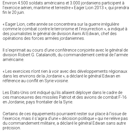
Environ 4.500 soldats américains et 3.000 jordaniens participent à
l’exercice aérien, maritime et terrestre « Eager Lion 2013 », qui prendra
fin le 20 juin.
« Eager Lion, cette année se concentrera sur la guerre irrégulière
comme le combat contre le terrorisme et l’insurrection », a indiqué à
des journalistes le général de division Awni Al Edwan, chef des
opérations des forces armées jordaniennes.
Il s’exprimait au cours d’une conférence conjointe avec le général de
division Robert G. Catalanotti, du commandement central de l’armée
américaine.
« Les exercices n’ont rien à voir avec des développements régionaux
dans les environs de la Jordanie », a déclaré le général Edwan en
référence au conflit en Syrie voisine.
Les Etats-Unis ont indiqué qu’ils allaient déployer dans le cadre de
ces manoeuvres des missiles Patriot et des avions de combat F-16
en Jordanie, pays frontalier de la Syrie.
Certains de ces équipements pourraient rester sur place à l’issue de
l’exercice, mais il s’agira d’une « décision politique » qui ne relève pas
du commandement militaire, a déclaré le général Edwan sans autre
précision.