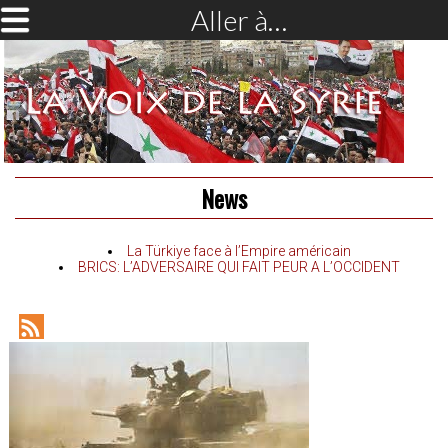
Aller à…
News
La Türkiye face à l’Empire américain
BRICS: L’ADVERSAIRE QUI FAIT PEUR A L’OCCIDENT
RSS
Feed