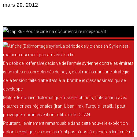
mars 29, 2012
La période de violence en Syrie n’est
malheureusement pas arrivée à sa fin.
En dépit de l’offensive décisive de l’armée syrienne contre les émirats
islamistes autoproclamés du pays, c’est maintenant une stratégie
de la tension faite d’attentats à la bombe et d’assassinats qui se
développe.
Malgré le soutien diplomatique russe et chinois, l’interaction avec
d’autres crises régionales (Iran, Liban, Irak, Turquie, Israël…) peut
provoquer une intervention militaire de l’OTAN.
Pourtant, l’événement remarquable dans cette nouvelle expédition
coloniale est que les médias n’ont pas réussi à « vendre » leur énième