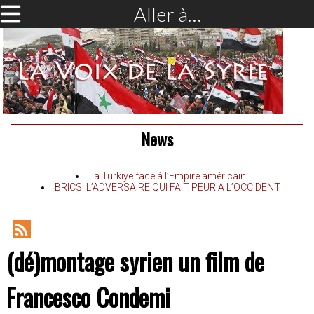
Aller à…
News
La Türkiye face à l’Empire américain
BRICS: L’ADVERSAIRE QUI FAIT PEUR A L’OCCIDENT
RSS
(dé)montage syrien un film de
Feed
Francesco Condemi