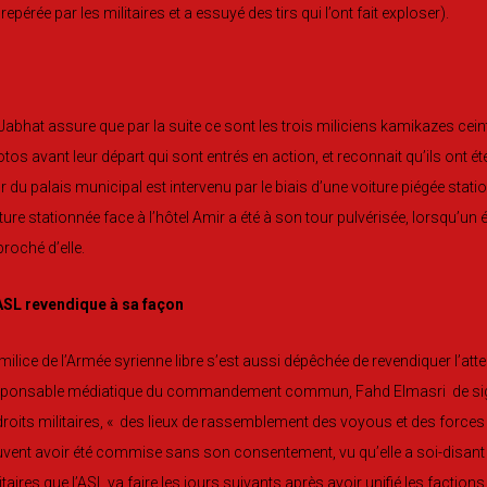
 repérée par les militaires et a essuyé des tirs qui l’ont fait exploser).
Jabhat assure que par la suite ce sont les trois miliciens kamikazes ceint
tos avant leur départ qui sont entrés en action, et reconnait qu’ils ont ét
r du palais municipal est intervenu par le biais d’une voiture piégée stati
ture stationnée face à l’hôtel Amir a été à son tour pulvérisée, lorsqu’un 
roché d’elle.
ASL revendique à sa façon
milice de l’Armée syrienne libre s’est aussi dépêchée de revendiquer l’atte
sponsable médiatique du commandement commun, Fahd Elmasri de signa
roits militaires, « des lieux de rassemblement des voyous et des forces de
vent avoir été commise sans son consentement, vu qu’elle a soi-disant u
itaires que l’ASL va faire les jours suivants après avoir unifié les factions