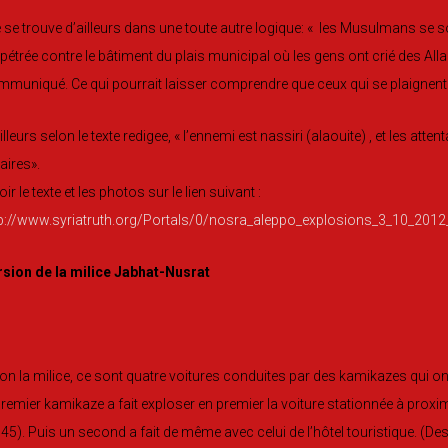
e se trouve d’ailleurs dans une toute autre logique: « les Musulmans se s
pétrée contre le bâtiment du plais municipal où les gens ont crié des Alla
muniqué. Ce qui pourrait laisser comprendre que ceux qui se plaigne
illeurs selon le texte redigee, « l’ennemi est nassiri (alaouite) , et les 
aires».
oir le texte et les photos sur le lien suivant :
tp://www.syriatruth.org/Portals/0/nosra_aleppo_explosions_3_10_2012
rsion de la milice Jabhat-Nusrat
on la milice, ce sont quatre voitures conduites par des kamikazes qui o
premier kamikaze a fait exploser en premier la voiture stationnée à proxi
45). Puis un second a fait de même avec celui de l’hôtel touristique. (Des