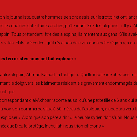
on le journaliste, quatre hommes se sont assis sur le trottoir et ont la
s les chaines satellitaires arabes, prétendant être des aleppins. « Il y 
leppin. Tous prétendent être des aleppins, ils mentent aux gens. S’ils avaie
rs villes. Et ils prétendent qu’il n’y a pas de civils dans cette région », a g
es terroristes nous ont fait exploser »
autre aleppin, Ahmad Kalaadji a fustigé : « Quelle insolence chez ces mili
ntant le doigt vers les bâtiments résidentiels gravement endommagés dans 
ristique.
correspondant d’al-Akhbar raconte aussi qu’une petite fille de 6 ans q
u voir son commerce situe à 50 mètres de l’explosion, a accouru vers lui, 
t exploser ». Alors que son père a dit : « le peuple syrien doit s’unir. No
ée que Dieu la protège, Inchallah nous triompherons ».