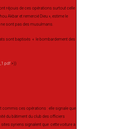
ont réjouis de ces opérations surtout celle
hou Akbar et remercié Dieu », estime le
nt ne sont pas des musulmans.
attentats sont baptisés « le bombardement des
_1.pdf
>))
nt commis ces opérations : elle signale que
mité du bâtiment du club des officiers
 sites syriens signalent que cette voiture a