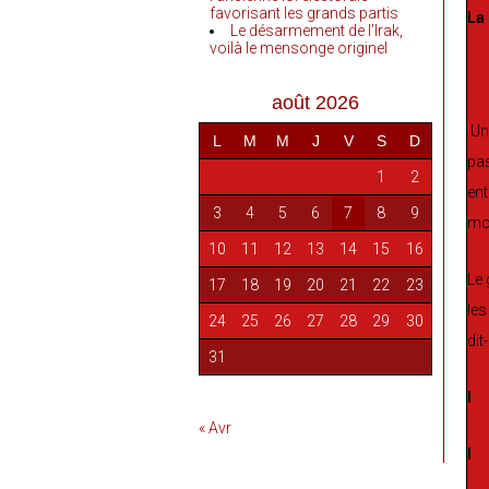
favorisant les grands partis
La
Le désarmement de l’Irak,
voilà le mensonge originel
août 2026
Une
L
M
M
J
V
S
D
pas
1
2
ent
3
4
5
6
7
8
9
mon
10
11
12
13
14
15
16
Le 
17
18
19
20
21
22
23
les
24
25
26
27
28
29
30
dit-i
31
I
« Avr
I