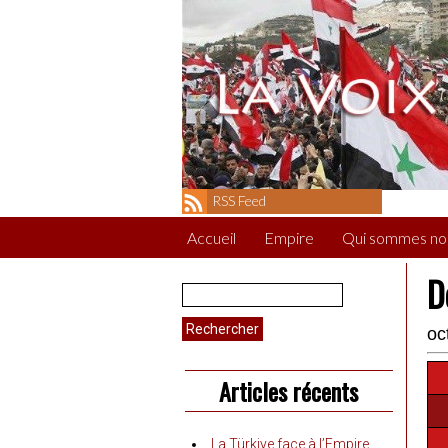
RSS Feed
Accueil
Empire
Qui sommes no
D
Rechercher :
oc
Articles récents
La Türkiye face à l’Empire