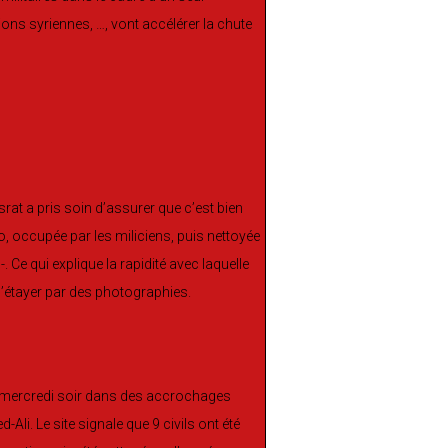
ns syriennes, …, vont accélérer la chute
rat a pris soin d’assurer que c’est bien
no, occupée par les miliciens, puis nettoyée
Ce qui explique la rapidité avec laquelle
e l’étayer par des photographies.
is mercredi soir dans des accrochages
li. Le site signale que 9 civils ont été