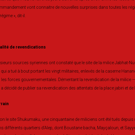
mandement vont connaitre de nouvelles surprises dans toutes les régio
régime », dit-il.
alité de revendications
sieurs sources syriennes ont constaté que le site de la milice Jabhat-Nus
e qui a tué à bout portant les vingt militaires, enlevés de la caserne Hana
 les forces gouvernementales. Démentant la revendication de la milice —-. 
e a décidé de publier sa revendication des attentats de la place jabiri et d
rrain
on le site Shukumaku, une cinquantaine de miliciens ont été tués depu
s différents quartiers d’Alep, dont Boustane bacha, Mayçaloun, et Sayyed-A