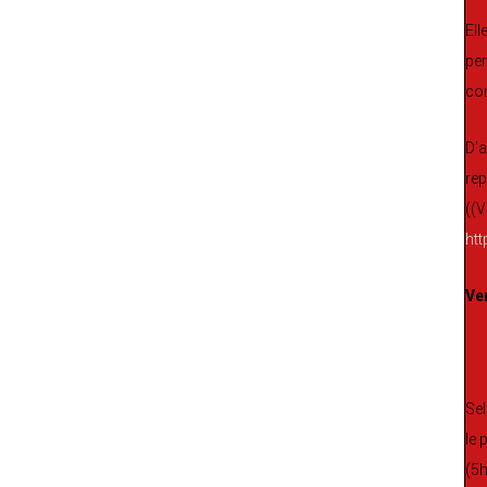
Ell
per
com
D’a
rep
((V
ht
Ve
Sel
le 
(5h