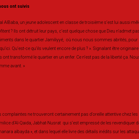
nous ont suivis
al AlBaba, un jeune adolescent en classe de troisième s’est lui aussi mêlé 
fitent ? Ils ont détruit leur pays, c’est quelque chose que Dieu n’admet pas
iments dans le quartier Jamiliyyé, où nous nous sommes abrités, pour fui
qu’ici. Qu’est-ce qu’ils veulent encore de plus ? ». Signalant être originaire 
ls ont transformé le quartier en un enfer. Ce n’est pas de la liberté ça. No
mme avant. »
 complaintes ne trouveront certainement pas d’oreille attentive chez les 
milice d’Al-Qaida, Jabhat-Nusrat qui s’est empressé de les revendiquer 
anara albayda », et dans lequel elle livre des détails inédits sur les attaq