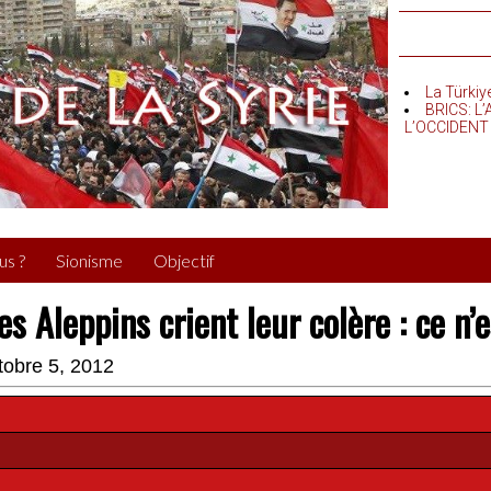
La Türkiy
BRICS: L
L’OCCIDENT
us ?
Sionisme
Objectif
es Aleppins crient leur colère : ce n’e
tobre 5, 2012