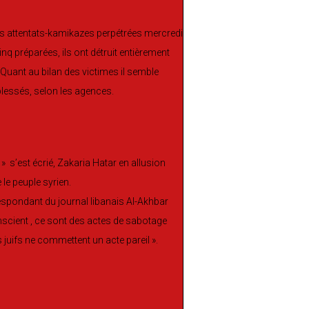
 des attentats-kamikazes perpétrées mercredi
inq préparées, ils ont détruit entièrement
 Quant au bilan des victimes il semble
 blessés, selon les agences.
s’est écrié, Zakaria Hatar en allusion
 le peuple syrien.
respondant du journal libanais Al-Akhbar
nscient , ce sont des actes de sabotage
 juifs ne commettent un acte pareil ».