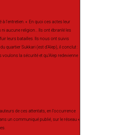
à l’entretien. « En quoi ces actes leur
 ni aucune religion… Ils ont ébranlé les
r leurs batailles. Ils nous ont suivis
du quartier Sukkari (est d’Alep), il conclut :
us voulons la sécurité et qu’Alep redevienne
auteurs de ces attentats, en l’occurrence
dans un communiqué publié, sur le réseau «
ues.