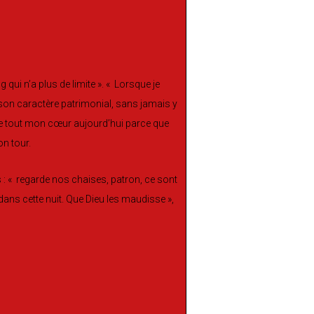
ui n’a plus de limite ». « Lorsque je
et son caractère patrimonial, sans jamais y
e de tout mon cœur aujourd’hui parce que
on tour.
s : « regarde nos chaises, patron, ce sont
ans cette nuit. Que Dieu les maudisse »,