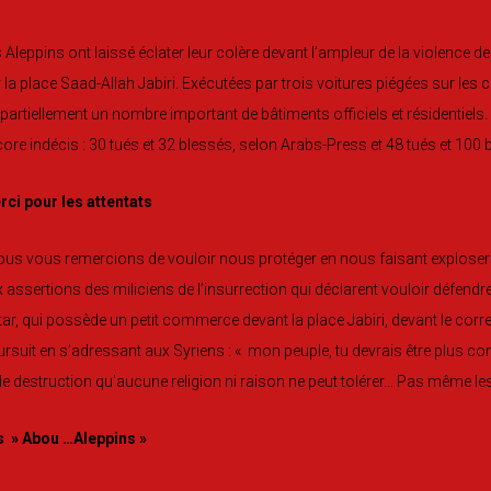
 Aleppins ont laissé éclater leur colère devant l’ampleur de la violence
 la place Saad-Allah Jabiri. Exécutées par trois voitures piégées sur les c
partiellement un nombre important de bâtiments officiels et résidentiels.
ore indécis : 30 tués et 32 blessés, selon Arabs-Press et 48 tués et 100
ci pour les attentats
us vous remercions de vouloir nous protéger en nous faisant exploser » 
 assertions des miliciens de l’insurrection qui déclarent vouloir défendre
ar, qui possède un petit commerce devant la place Jabiri, devant le cor
rsuit en s’adressant aux Syriens : « mon peuple, tu devrais être plus co
de destruction qu’aucune religion ni raison ne peut tolérer… Pas même les
s » Abou …Aleppins »