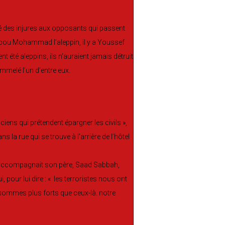
ncé des injures aux opposants qui passent
a Abou Mohammad l’aleppin, il y a Youssef
nt été aleppins, ils n’auraient jamais détruit
rommelé l’un d’entre eux.
ciens qui prétendent épargner les civils »,
la rue qui se trouve à l’arrière de l’hôtel
ui accompagnait son père, Saad Sabbah,
pour lui dire : « les terroristes nous ont
us sommes plus forts que ceux-là. notre