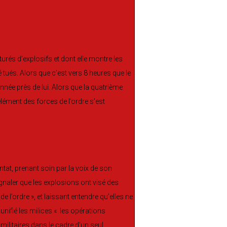
urés d’explosifs et dont elle montre les
é tués. Alors que c’est vers 8 heures que le
onnée près de lui. Alors que la quatrième
élément des forces de l’ordre s’est
ntat, prenant soin par la voix de son
ler que les explosions ont visé des
 l’ordre », et laissant entendre qu’elles ne
nifié les milices « les opérations
 militaires dans le cadre d’un seul