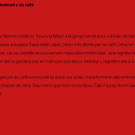
 mémoire du café
 femme médecin, Youmna Masri a la gorge serrée pour « le bain de sang q
sais à la place Saad-Allah Jabiri, j’étais très attirée par ce café (Jeha) 
rer, car sa clientèle exclusivement masculine m’intimidait. Je le regrett
 œil ne gardera pas en mémoire son décor intérieur », regrette-t-elle à s
garçon du café se trouvait lui aussi sur le lieu, transformé en décombre
 chaises de Jeha. Dieu merci que mon oncle Abou Zaki n’a pas dormi ded
l.