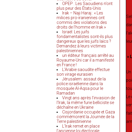
OPEP : Les Saoudiens n’ont
plus peur des États-Unis
Irak – Naji Haraj : « Les
Sel
milices pro-iraniennes ont
commis des violations des
dan
droits de l’homme en Irak »
Israël: Les juifs
l’a
fondamentalistes sont-ils plus
dangereux que les juifs laïcs ?
leu
Demandez à leurs victimes
palestiniennes
un éditeur français arrêté au
» L
Royaume-Uni car il a manifesté
en France !
L’Arabie saoudite effectue
Un 
son virage eurasien
Jérusalem: assaut de la
poi
police israélienne dans la
mosquée Al-Aqsa pour le
tou
Ramadan
Le 
Vingt ans après l’invasion de
l’Irak, la même furie belliciste se
ven
déchaîne en Ukraine
Cisjordanie occupée et Gaza
fai
commémorent la Journée de la
Terre palestinienne
arm
L’Irak remet en place
l’ancienne loi électorale