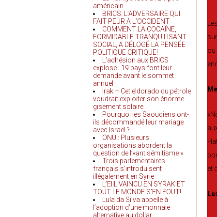
américain
BRICS: L’ADVERSAIRE QUI
FAIT PEUR A L’OCCIDENT
Les
COMMENT LA COCAÏNE,
FORMIDABLE TRANQUILISANT
sur
SOCIAL, A DÉLOGÉ LA PENSÉE
ou 
POLITIQUE CRITIQUE!
L’adhésion aux BRICS
enc
explose : 19 pays font leur
demande avant le sommet
annuel
Mer
Irak – Cet eldorado du pétrole
voudrait exploiter son énorme
gisement solaire
Pourquoi les Saoudiens ont-
«No
ils décommandé leur mariage
aux
avec Israël ?
ONU : Plusieurs
Hat
organisations abordent la
question de l’«antisémitisme »
pou
Trois parlementaires
français s’introduisent
et 
illégalement en Syrie
L’EIIL VAINCU EN SYRAK ET
TOUT LE MONDE S’EN FOUT!
Le
Lula da Silva appelle à
l’adoption d’une monnaie
alternative au dollar