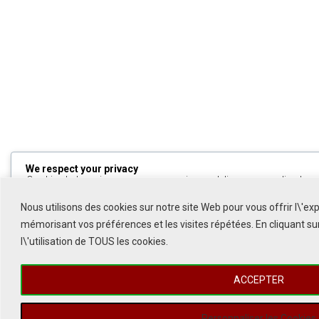
We respect your privacy
Cookies help us improve your experience, deliver personalized cont
can choose which cookies to allow by clicking
Customize
. Click
All
to decline non-essential cookies.
Nous utilisons des cookies sur notre site Web pour vous offrir l\'ex
mémorisant vos préférences et les visites répétées. En cliquant s
Customize
l\'utilisation de TOUS les cookies.
Reject All
ACCEPTER
Accept All
Powered by
Personnaliser les Cookies