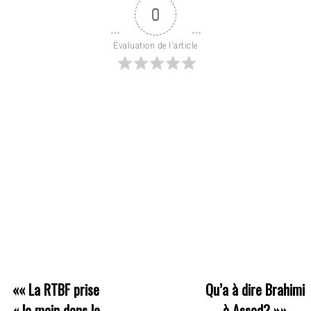
0
Évaluation de l'article
««
La RTBF prise
Qu’a à dire Brahimi
« la main dans le
à Assad?
»»