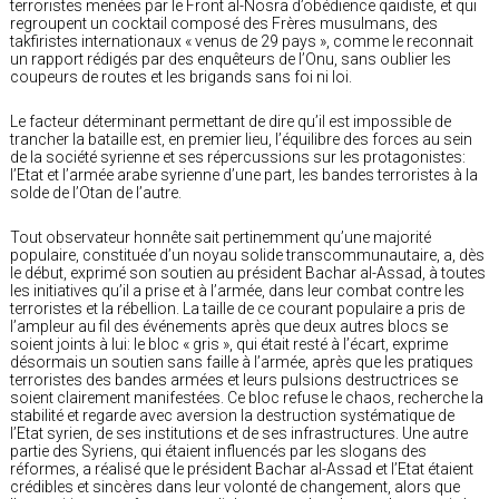
terroristes menées par le Front al-Nosra d’obédience qaïdiste, et qui
regroupent un cocktail composé des Frères musulmans, des
takfiristes internationaux « venus de 29 pays », comme le reconnait
un rapport rédigés par des enquêteurs de l’Onu, sans oublier les
coupeurs de routes et les brigands sans foi ni loi.
Le facteur déterminant permettant de dire qu’il est impossible de
trancher la bataille est, en premier lieu, l’équilibre des forces au sein
de la société syrienne et ses répercussions sur les protagonistes:
l’Etat et l’armée arabe syrienne d’une part, les bandes terroristes à la
solde de l’Otan de l’autre.
Tout observateur honnête sait pertinemment qu’une majorité
populaire, constituée d’un noyau solide transcommunautaire, a, dès
le début, exprimé son soutien au président Bachar al-Assad, à toutes
les initiatives qu’il a prise et à l’armée, dans leur combat contre les
terroristes et la rébellion. La taille de ce courant populaire a pris de
l’ampleur au fil des événements après que deux autres blocs se
soient joints à lui: le bloc « gris », qui était resté à l’écart, exprime
désormais un soutien sans faille à l’armée, après que les pratiques
terroristes des bandes armées et leurs pulsions destructrices se
soient clairement manifestées. Ce bloc refuse le chaos, recherche la
stabilité et regarde avec aversion la destruction systématique de
l’Etat syrien, de ses institutions et de ses infrastructures. Une autre
partie des Syriens, qui étaient influencés par les slogans des
réformes, a réalisé que le président Bachar al-Assad et l’Etat étaient
crédibles et sincères dans leur volonté de changement, alors que