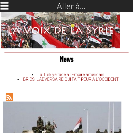
Aller à…
News
La Türkiye face à l’Empire américain
BRICS: L’ADVERSAIRE QUI FAIT PEUR A L’OCCIDENT
RSS
Feed