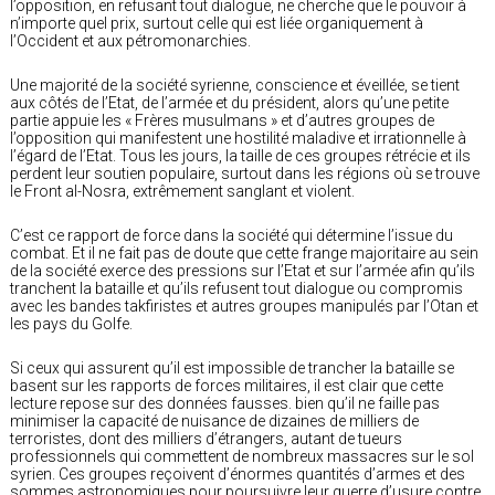
l’opposition, en refusant tout dialogue, ne cherche que le pouvoir à
n’importe quel prix, surtout celle qui est liée organiquement à
l’Occident et aux pétromonarchies.
Une majorité de la société syrienne, conscience et éveillée, se tient
aux côtés de l’Etat, de l’armée et du président, alors qu’une petite
partie appuie les « Frères musulmans » et d’autres groupes de
l’opposition qui manifestent une hostilité maladive et irrationnelle à
l’égard de l’Etat. Tous les jours, la taille de ces groupes rétrécie et ils
perdent leur soutien populaire, surtout dans les régions où se trouve
le Front al-Nosra, extrêmement sanglant et violent.
C’est ce rapport de force dans la société qui détermine l’issue du
combat. Et il ne fait pas de doute que cette frange majoritaire au sein
de la société exerce des pressions sur l’Etat et sur l’armée afin qu’ils
tranchent la bataille et qu’ils refusent tout dialogue ou compromis
avec les bandes takfiristes et autres groupes manipulés par l’Otan et
les pays du Golfe.
Si ceux qui assurent qu’il est impossible de trancher la bataille se
basent sur les rapports de forces militaires, il est clair que cette
lecture repose sur des données fausses. bien qu’il ne faille pas
minimiser la capacité de nuisance de dizaines de milliers de
terroristes, dont des milliers d’étrangers, autant de tueurs
professionnels qui commettent de nombreux massacres sur le sol
syrien. Ces groupes reçoivent d’énormes quantités d’armes et des
sommes astronomiques pour poursuivre leur guerre d’usure contre