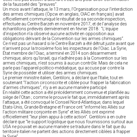
de la fausseté des “preuves”.
Un mois avant l’attaque, le 13 mars, l’Organisation pour l’interdiction
des armes chimiques (Opcw en anglais, OIAC en français) avait
officiellement communiqué le résultat de sa seconde inspection,
effectuée au Centre Barzeh en novembre 2017, et de l’analyse des
échantillons prélevés dernièrement en février 2018 : “L’équipe
d’inspection n’a observé aucune activité en opposition aux
obligations dérivant de la Convention sur les armes chimiques”.
Ce n’est pas un hasard si le Centre Barzeh a été détruit juste avant que
n’arrivent pour la troisième fois les inspecteurs de l’Oiac. La Syrie,
État membre de l’Oiac, a terminé en 2014 son désarmement
chimique, alors qu’Israël, qui n’adhère pas à la Convention sur les
armes chimiques, n’est soumis à aucun contrôle. Mais de cela ne
parle pas l’appareil politico-médiatique, qui accuse par contre la
Syrie de posséder et utiliser des armes chimiques.
Le premier ministre italien, Gentiloni, a déclaré que l’Italie, tout en
soutenant “l’action circonscrite et ciblée pour frapper la fabrication
d’armes chimiques”, n’y a en aucune manière participé.
En réalité cette action a été précédemment convenue et planifiée au
siège de l’Otan ; comme le prouve le fait que, immédiatement après
l’attaque, a été convoqué le Conseil Nord-Atlantique, dans lequel
Etats-Unis, Grande-Bretagne et France ont “informé les Alliés sur
l’action militaire conjointe en Syrie” et les Alliés ont exprimé
officiellement “leur plein appui à cette action”. Gentiloni a en outre
déclaré que “le support logistique que nous fournissons surtout aux
USA ne pouvait en aucune manière se traduire dans le fait que du
territoire italien ne partent des actions directement ciblées à frapper
la Syrie”.