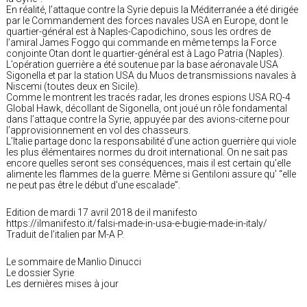
En réalité, l’attaque contre la Syrie depuis la Méditerranée a été dirigée
par le Commandement des forces navales USA en Europe, dont le
quartier-général est à Naples-Capodichino, sous les ordres de
l’amiral James Foggo qui commande en même temps la Force
conjointe Otan dont le quartier-général est à Lago Patria (Naples).
L’opération guerrière a été soutenue par la base aéronavale USA
Sigonella et par la station USA du Muos de transmissions navales à
Niscemi (toutes deux en Sicile).
Comme le montrent les tracés radar, les drones espions USA RQ-4
Global Hawk, décollant de Sigonella, ont joué un rôle fondamental
dans l’attaque contre la Syrie, appuyée par des avions-citerne pour
l’approvisionnement en vol des chasseurs.
L’Italie partage donc la responsabilité d’une action guerrière qui viole
les plus élémentaires normes du droit international. On ne sait pas
encore quelles seront ses conséquences, mais il est certain qu’elle
alimente les flammes de la guerre. Même si Gentiloni assure qu’ “elle
ne peut pas être le début d’une escalade”.
Edition de mardi 17 avril 2018 de il manifesto
https://ilmanifesto.it/falsi-made-in-usa-e-bugie-made-in-italy/
Traduit de l’italien par M-A P.
Le sommaire de Manlio Dinucci
Le dossier Syrie
Les dernières mises à jour