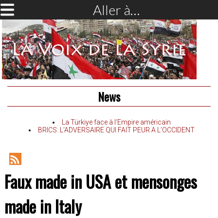
Aller à…
News
La Türkiye face à l’Empire américain
BRICS: L’ADVERSAIRE QUI FAIT PEUR A L’OCCIDENT
RSS
Faux made in USA et mensonges
Feed
made in Italy