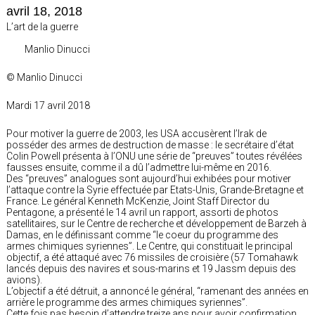
avril 18, 2018
L’art de la guerre
Manlio Dinucci
© Manlio Dinucci
Mardi 17 avril 2018
Pour motiver la guerre de 2003, les USA accusèrent l’Irak de
posséder des armes de destruction de masse : le secrétaire d’état
Colin Powell présenta à l’ONU une série de “preuves” toutes révélées
fausses ensuite, comme il a dû l’admettre lui-même en 2016.
Des “preuves” analogues sont aujourd’hui exhibées pour motiver
l’attaque contre la Syrie effectuée par Etats-Unis, Grande-Bretagne et
France. Le général Kenneth McKenzie, Joint Staff Director du
Pentagone, a présenté le 14 avril un rapport, assorti de photos
satellitaires, sur le Centre de recherche et développement de Barzeh à
Damas, en le définissant comme “le coeur du programme des
armes chimiques syriennes”. Le Centre, qui constituait le principal
objectif, a été attaqué avec 76 missiles de croisière (57 Tomahawk
lancés depuis des navires et sous-marins et 19 Jassm depuis des
avions).
L’objectif a été détruit, a annoncé le général, “ramenant des années en
arrière le programme des armes chimiques syriennes”.
Cette fois pas besoin d’attendre treize ans pour avoir confirmation