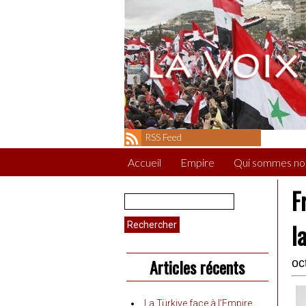
RSS Feed
Accueil
Empire
Qui sommes no
F
Rechercher :
l
Articles récents
oc
La Türkiye face à l’Empire