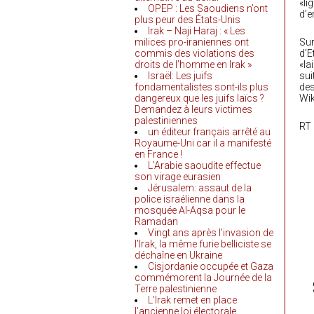
«li
OPEP : Les Saoudiens n’ont
d’e
plus peur des États-Unis
Irak – Naji Haraj : « Les
milices pro-iraniennes ont
Sur
commis des violations des
d’E
droits de l’homme en Irak »
«la
Israël: Les juifs
sui
fondamentalistes sont-ils plus
des
dangereux que les juifs laïcs ?
Wik
Demandez à leurs victimes
palestiniennes
RT
un éditeur français arrêté au
Royaume-Uni car il a manifesté
en France !
L’Arabie saoudite effectue
son virage eurasien
Jérusalem: assaut de la
police israélienne dans la
mosquée Al-Aqsa pour le
Ramadan
Vingt ans après l’invasion de
l’Irak, la même furie belliciste se
déchaîne en Ukraine
Cisjordanie occupée et Gaza
commémorent la Journée de la
Terre palestinienne
L’Irak remet en place
l’ancienne loi électorale