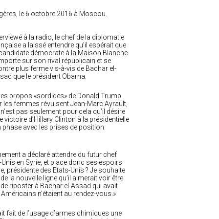
ngères, le 6 octobre 2016 à Moscou.
terviewé à la radio, le chef de la diplomatie
ançaise a laissé entendre qu’il espérait que
 candidate démocrate à la Maison Blanche
emporte sur son rival républicain et se
ntre plus ferme vis-à-vis de Bachar el-
sad que le président Obama.
 les propos «sordides» de Donald Trump
r les femmes révulsent Jean-Marc Ayrault,
 n’est pas seulement pour cela qu’il désire
 victoire d’Hillary Clinton à la présidentielle
n phase avec les prises de position
nement a déclaré attendre du futur chef
s-Unis en Syrie, et place donc ses espoirs
ère, présidente des Etats-Unis ? Je souhaite
e la nouvelle ligne qu’il aimerait voir être
e riposter à Bachar el-Assad qui avait
s Américains n’étaient au rendez-vous.»
ait fait de l’usage d’armes chimiques une