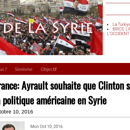
La Türkiy
BRICS: L
L’OCCIDENT
us ?
Sionisme
Objectif
rance: Ayrault souhaite que Clinton so
a politique américaine en Syrie
tobre 10, 2016
Mon Oct 10, 2016