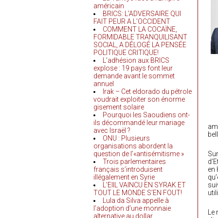
américain
BRICS: L’ADVERSAIRE QUI
FAIT PEUR A L’OCCIDENT
COMMENT LA COCAÏNE,
FORMIDABLE TRANQUILISANT
SOCIAL, A DÉLOGÉ LA PENSÉE
POLITIQUE CRITIQUE!
L’adhésion aux BRICS
explose : 19 pays font leur
demande avant le sommet
annuel
Irak – Cet eldorado du pétrole
voudrait exploiter son énorme
gisement solaire
Pourquoi les Saoudiens ont-
ils décommandé leur mariage
amé
avec Israël ?
bel
ONU : Plusieurs
organisations abordent la
question de l’«antisémitisme »
Sur
Trois parlementaires
d’E
français s’introduisent
en 
illégalement en Syrie
qu’
L’EIIL VAINCU EN SYRAK ET
sui
TOUT LE MONDE S’EN FOUT!
uti
Lula da Silva appelle à
l’adoption d’une monnaie
Le 
alternative au dollar