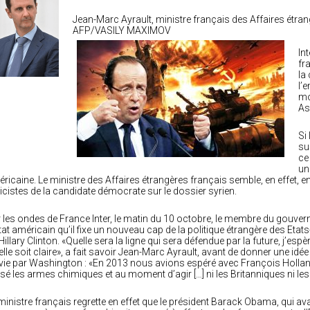
Jean-Marc Ayrault, ministre français des Affaires étra
AFP/VASILY MAXIMOV
In
fr
la
l’
mo
As
Si
su
ce
une
ricaine. Le ministre des Affaires étrangères français semble, en effet, e
licistes de la candidate démocrate sur le dossier syrien.
 les ondes de France Inter, le matin du 10 octobre, le membre du gouver
tat américain qu’il fixe un nouveau cap de la politique étrangère des Etat
Hillary Clinton. «Quelle sera la ligne qui sera défendue par la future, j’esp
elle soit claire», a fait savoir Jean-Marc Ayrault, avant de donner une idée d
vie par Washington : «En 2013 nous avions espéré avec François Holland
lisé les armes chimiques et au moment d’agir […] ni les Britanniques ni le
ministre français regrette en effet que le président Barack Obama, qui av