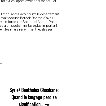
Etat syrien, après avoir accusé celui-ci
linton, après avoir quitté le département
13, avait accusé Barack Obama d’avoir
uer les forces de Bachar el-Assad. Par la
 à un soutien militaire plus important
nt les mails récemment révélés par
Syrie/ Bouthaina Chaabane:
Quand le langage perd sa
signification…
»»