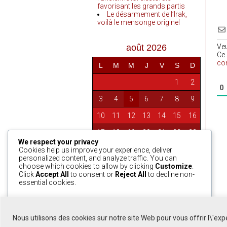
favorisant les grands partis
Le désarmement de l’Irak,
voilà le mensonge originel
août 2026
Ve
Ce 
co
L
M
M
J
V
S
D
1
2
0
3
4
5
6
7
8
9
10
11
12
13
14
15
16
17
18
19
20
21
22
23
We respect your privacy
24
25
26
27
28
29
30
Cookies help us improve your experience, deliver
personalized content, and analyze traffic. You can
31
choose which cookies to allow by clicking
Customize
.
Click
Accept All
to consent or
Reject All
to decline non-
essential cookies.
« Avr
Customize
Reject All
Accept All
Nous utilisons des cookies sur notre site Web pour vous offrir l\'ex
Powered by