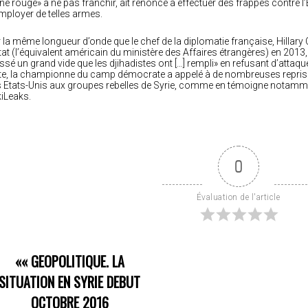
gne rouge» à ne pas franchir, ait renoncé à effectuer des frappes contre l’
mployer de telles armes.
 la même longueur d’onde que le chef de la diplomatie française, Hillary C
tat (l’équivalent américain du ministère des Affaires étrangères) en 20
issé un grand vide que les djihadistes ont […] rempli» en refusant d’attaq
te, la championne du camp démocrate a appelé à de nombreuses reprises
 Etats-Unis aux groupes rebelles de Syrie, comme en témoigne notamme
iLeaks.
0
Évaluation de l'article
««
GEOPOLITIQUE. LA
SITUATION EN SYRIE DEBUT
OCTOBRE 2016