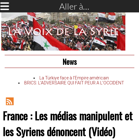
Aller à…
News
La Türkiye face à l’Empire américain
BRICS: L’ADVERSAIRE QUI FAIT PEUR A L’OCCIDENT
RSS
France : Les médias manipulent et
Feed
les Syriens dénoncent (Vidéo)