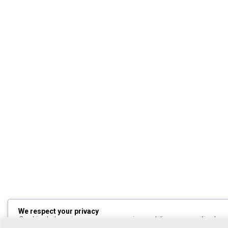
We respect your privacy
Cookies help us improve your experience, deliver personalized cont
can choose which cookies to allow by clicking
Customize
. Click