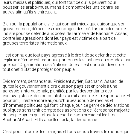
leurs médias et politiques, qui font tout ce qu’ils peuvent pour
pousser les arabo-musulmans à combattre les uns contre les
autres afin qu’ils s’entretuent.
Bien sur la population civile, qui connait mieux que quiconque son
gouvernement, dément les mensonges des médias occidentaux et
insiste pour se défende aux cotés de l’armée et de Bachar Al Assad,
contre les agressions dont leur pays est victime de la part de
groupes terroristes internationaux.
Il est connu que tout pays agressé à le droit de se défendre et cette
légitime défense est reconnue par toutes les justices du monde ainsi
que par l’Organisation des Nations Unies. Il est donc du devoir de
tout chef d’État de protéger son peuple.
Évidemment, demander au Président syrien, Bachar Al Assad, de
quitter le gouvernement alors que son pays est en proie à une
agression internationale, planifiée par les descendants des
esclavagistes et des colonialistes serait absurde et irresponsable. Et
pourtant, il reste encore aujourd’hui beaucoup de médias et
d’hommes politiques qui font, chaque jour, ce genre de déclarations
publiques sans tenir compte des aspirations de l’écrasante majorité
du peuple syrien qui refuse le départ de son président légitime,
Bachar Al Asad. Et Ils appellent cela, la démocratie.
C’est pour informer les français et tous ceux à travers le monde qui