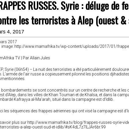
RAPPES RUSSES. Syrie : déluge de fe
ontre les terroristes à Alep (ouest & 
rs 4, 2017
mars 2017
image: http://www.mamafrika.tv/wp-content/uploads/2017/01/frappe
Afrika TV | Par Allain Jules
P, Syrie (06h54) – La nuit des terroristes a été particulièrement douloureu
ib. L’armée de l’air russe a copieusement pilonné les positions djihadis
smentionnées.
 bombardements se sont concentrés sur un centre de recherche et les q
st d’Alep, dans les villes de Khan Touman et de Khalsa, et dans la campa
bardé Kafrayya al-Ma’arah, situé dans la campagne est d’Idlib.
ci les séquences des frappes aériennes qui ont visé la campagne est d’Id
savoir plus sur http://www.mamafrika.tv/blog/frappes-russes-syrie-vide
-terroristes-a-alep-ouest-sud-et-idlib/#sK4dL7z7lLJAr6br.99