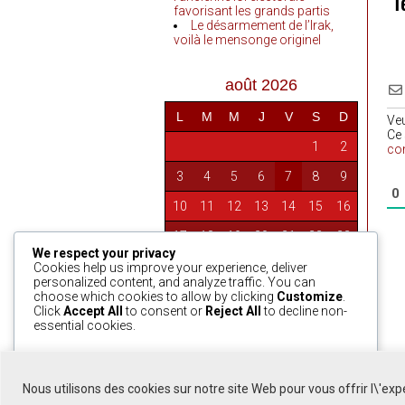
T
favorisant les grands partis
Le désarmement de l’Irak,
voilà le mensonge originel
août 2026
L
M
M
J
V
S
D
Ve
Ce 
1
2
co
3
4
5
6
7
8
9
0
10
11
12
13
14
15
16
17
18
19
20
21
22
23
We respect your privacy
24
25
26
27
28
29
30
Cookies help us improve your experience, deliver
personalized content, and analyze traffic. You can
31
choose which cookies to allow by clicking
Customize
.
Click
Accept All
to consent or
Reject All
to decline non-
essential cookies.
« Avr
Customize
Reject All
Accept All
Nous utilisons des cookies sur notre site Web pour vous offrir l\'ex
Powered by