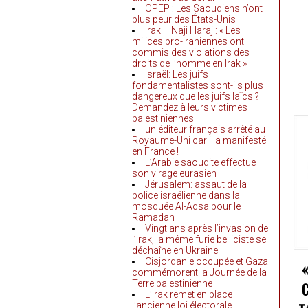
OPEP : Les Saoudiens n’ont
plus peur des États-Unis
Irak – Naji Haraj : « Les
milices pro-iraniennes ont
commis des violations des
droits de l’homme en Irak »
Israël: Les juifs
fondamentalistes sont-ils plus
dangereux que les juifs laïcs ?
Demandez à leurs victimes
palestiniennes
un éditeur français arrêté au
Royaume-Uni car il a manifesté
en France !
L’Arabie saoudite effectue
son virage eurasien
Jérusalem: assaut de la
police israélienne dans la
mosquée Al-Aqsa pour le
Ramadan
Vingt ans après l’invasion de
l’Irak, la même furie belliciste se
déchaîne en Ukraine
Cisjordanie occupée et Gaza
commémorent la Journée de la
Terre palestinienne
C
L’Irak remet en place
l’ancienne loi électorale