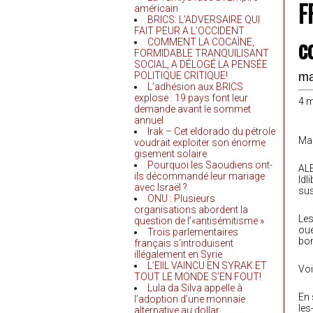
F
américain
BRICS: L’ADVERSAIRE QUI
FAIT PEUR A L’OCCIDENT
c
COMMENT LA COCAÏNE,
FORMIDABLE TRANQUILISANT
SOCIAL, A DÉLOGÉ LA PENSÉE
POLITIQUE CRITIQUE!
ma
L’adhésion aux BRICS
explose : 19 pays font leur
4 
demande avant le sommet
annuel
Irak – Cet eldorado du pétrole
Mam
voudrait exploiter son énorme
gisement solaire
Pourquoi les Saoudiens ont-
ALE
ils décommandé leur mariage
Idl
avec Israël ?
su
ONU : Plusieurs
organisations abordent la
Les
question de l’«antisémitisme »
oue
Trois parlementaires
bom
français s’introduisent
illégalement en Syrie
L’EIIL VAINCU EN SYRAK ET
Voi
TOUT LE MONDE S’EN FOUT!
Lula da Silva appelle à
En 
l’adoption d’une monnaie
les
alternative au dollar