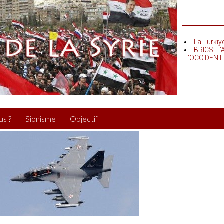
La Türkiy
BRICS: L
L’OCCIDENT
us ?
Sionisme
Objectif