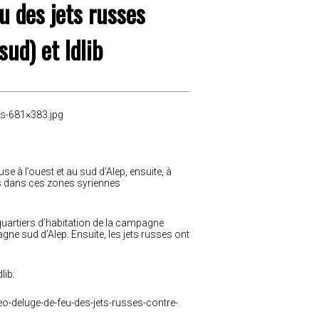
u des jets russes
sud) et Idlib
s-681×383.jpg
se à l’ouest et au sud d’Alep, ensuite, à
tes dans ces zones syriennes
uartiers d’habitation de la campagne
gne sud d’Alep. Ensuite, les jets russes ont
lib:
o-deluge-de-feu-des-jets-russes-contre-