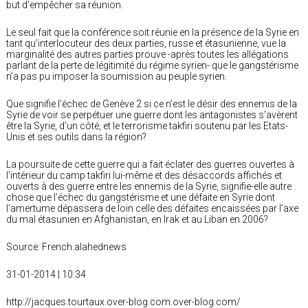
but d’empêcher sa réunion.
Le seul fait que la conférence soit réunie en la présence de la Syrie en
tant qu’interlocuteur des deux parties, russe et étasunienne, vue la
marginalité des autres parties prouve -après toutes les allégations
parlant de la perte de légitimité du régime syrien- que le gangstérisme
n’a pas pu imposer la soumission au peuple syrien.
Que signifie l’échec de Genève 2 si ce n’est le désir des ennemis de la
Syrie de voir se perpétuer une guerre dont les antagonistes s’avèrent
être la Syrie, d’un côté, et le terrorisme takfiri soutenu par les Etats-
Unis et ses outils dans la région?
La poursuite de cette guerre qui a fait éclater des guerres ouvertes à
l’intérieur du camp takfiri lui-même et des désaccords affichés et
ouverts à des guerre entre les ennemis de la Syrie, signifie-elle autre
chose que l’échec du gangstérisme et une défaite en Syrie dont
l’amertume dépassera de loin celle des défaites encaissées par l’axe
du mal étasunien en Afghanistan, en Irak et au Liban en 2006?
Source: French.alahednews
31-01-2014 | 10:34
http://jacques.tourtaux.over-blog.com.over-blog.com/