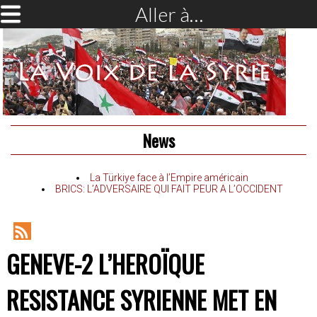
Aller à…
News
La Türkiye face à l’Empire américain
BRICS: L’ADVERSAIRE QUI FAIT PEUR A L’OCCIDENT
RSS
GENEVE-2 L’HEROÏQUE
Feed
RESISTANCE SYRIENNE MET EN