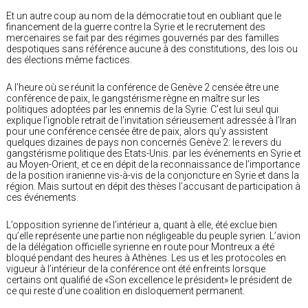
Et un autre coup au nom de la démocratie tout en oubliant que le
financement de la guerre contre la Syrie et le recrutement des
mercenaires se fait par des régimes gouvernés par des familles
despotiques sans référence aucune à des constitutions, des lois ou
des élections même factices.
A l’heure où se réunit la conférence de Genève 2 censée être une
conférence de paix, le gangstérisme règne en maître sur les
politiques adoptées par les ennemis de la Syrie. C’est lui seul qui
explique l’ignoble retrait de l’invitation sérieusement adressée à l’Iran
pour une conférence censée être de paix, alors qu’y assistent
quelques dizaines de pays non concernés Genève 2: le revers du
gangstérisme politique des Etats-Unis. par les événements en Syrie et
au Moyen-Orient, et ce en dépit de la reconnaissance de l’importance
de la position iranienne vis-à-vis de la conjoncture en Syrie et dans la
région. Mais surtout en dépit des thèses l’accusant de participation à
ces événements.
L’opposition syrienne de l’intérieur a, quant à elle, été exclue bien
qu’elle représente une partie non négligeable du peuple syrien. L’avion
de la délégation officielle syrienne en route pour Montreux a été
bloqué pendant des heures à Athènes. Les us et les protocoles en
vigueur à l’intérieur de la conférence ont été enfreints lorsque
certains ont qualifié de «Son excellence le président» le président de
ce qui reste d’une coalition en disloquement permanent.