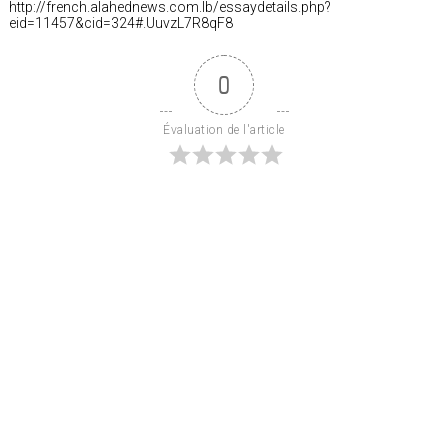
http://french.alahednews.com.lb/essaydetails.php?
eid=11457&cid=324#.UuvzL7R8qF8
0
Évaluation de l'article