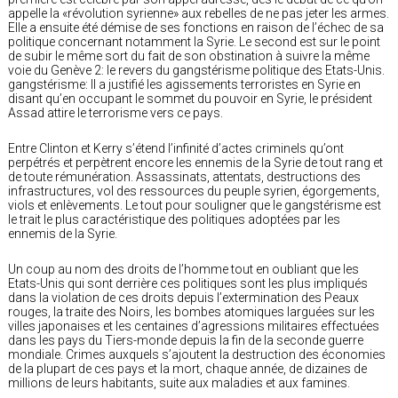
appelle la «révolution syrienne» aux rebelles de ne pas jeter les armes.
Elle a ensuite été démise de ses fonctions en raison de l’échec de sa
politique concernant notamment la Syrie. Le second est sur le point
de subir le même sort du fait de son obstination à suivre la même
voie du Genève 2: le revers du gangstérisme politique des Etats-Unis.
gangstérisme: Il a justifié les agissements terroristes en Syrie en
disant qu’en occupant le sommet du pouvoir en Syrie, le président
Assad attire le terrorisme vers ce pays.
Entre Clinton et Kerry s’étend l’infinité d’actes criminels qu’ont
perpétrés et perpètrent encore les ennemis de la Syrie de tout rang et
de toute rémunération. Assassinats, attentats, destructions des
infrastructures, vol des ressources du peuple syrien, égorgements,
viols et enlèvements. Le tout pour souligner que le gangstérisme est
le trait le plus caractéristique des politiques adoptées par les
ennemis de la Syrie.
Un coup au nom des droits de l’homme tout en oubliant que les
Etats-Unis qui sont derrière ces politiques sont les plus impliqués
dans la violation de ces droits depuis l’extermination des Peaux
rouges, la traite des Noirs, les bombes atomiques larguées sur les
villes japonaises et les centaines d’agressions militaires effectuées
dans les pays du Tiers-monde depuis la fin de la seconde guerre
mondiale. Crimes auxquels s’ajoutent la destruction des économies
de la plupart de ces pays et la mort, chaque année, de dizaines de
millions de leurs habitants, suite aux maladies et aux famines.