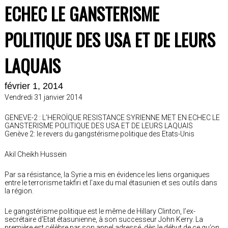
ECHEC LE GANSTERISME
POLITIQUE DES USA ET DE LEURS
LAQUAIS
février 1, 2014
Vendredi 31 janvier 2014
GENEVE-2 : L’HEROÏQUE RESISTANCE SYRIENNE MET EN ECHEC LE
GANSTERISME POLITIQUE DES USA ET DE LEURS LAQUAIS
Genève 2: le revers du gangstérisme politique des Etats-Unis
Akil Cheikh Hussein
Par sa résistance, la Syrie a mis en évidence les liens organiques
entre le terrorisme takfiri et l’axe du mal étasunien et ses outils dans
la région.
Le gangstérisme politique est le même de Hillary Clinton, l’ex-
secrétaire d’Etat étasunienne, à son successeur John Kerry. La
première est célèbre par son appel adressé, dès le début de ce qu’on