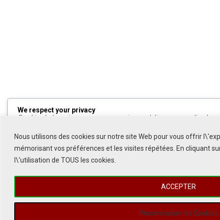
We respect your privacy
Cookies help us improve your experience, deliver personalized cont
can choose which cookies to allow by clicking
Customize
. Click
All
to decline non-essential cookies.
Nous utilisons des cookies sur notre site Web pour vous offrir l\'ex
mémorisant vos préférences et les visites répétées. En cliquant s
Customize
l\'utilisation de TOUS les cookies.
Reject All
ACCEPTER
Accept All
1
Powered by
Personnaliser les Cookies