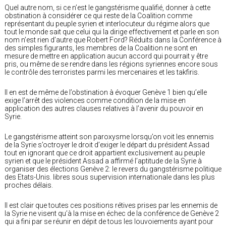
Quel autre nom, si ce n’est le gangstérisme qualifié, donner à cette
obstination à considérer ce qui reste de la Coalition comme
représentant du peuple syrien et interlocuteur du régime alors que
tout le monde sait que celui qui la dirige effectivement et parle en son
nom n’est rien d’autre que Robert Ford? Réduits dans la Conférence à
des simples figurants, les membres de la Coalition ne sont en
mesure de mettre en application aucun accord qui pourrait y être
pris, ou même de se rendre dans les régions syriennes encore sous
le contrôle des terroristes parmi les mercenaires et les takfiris.
Il en est de même de l’obstination à évoquer Genève 1 bien qu’elle
exige l’arrêt des violences comme condition de la mise en
application des autres clauses relatives à l’avenir du pouvoir en
Syrie.
Le gangstérisme atteint son paroxysme lorsqu’on voit les ennemis
de la Syrie s’octroyer le droit d’exiger le départ du président Assad
tout en ignorant que ce droit appartient exclusivement au peuple
syrien et que le président Assad a affirmé l’aptitude de la Syrie à
organiser des élections Genève 2: le revers du gangstérisme politique
des Etats-Unis. libres sous supervision internationale dans les plus
proches délais.
Il est clair que toutes ces positions rétives prises par les ennemis de
la Syrie ne visent qu’à la mise en échec de la conférence de Genève 2
qui a fini par se réunir en dépit de tous les louvoiements ayant pour