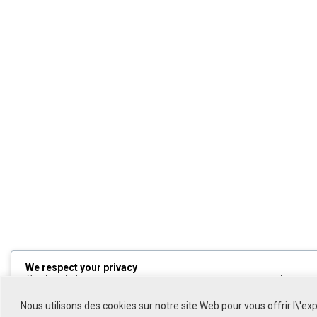
We respect your privacy
Cookies help us improve your experience, deliver personalized cont
can choose which cookies to allow by clicking
Customize
. Click
All
to decline non-essential cookies.
Nous utilisons des cookies sur notre site Web pour vous offrir l\'ex