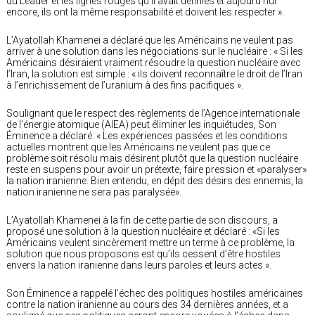
du Leader et les lignes rouges qu’il avait définies et aujourd’hui
encore, ils ont la même responsabilité et doivent les respecter ».
L’Ayatollah Khamenei a déclaré que les Américains ne veulent pas
arriver à une solution dans les négociations sur le nucléaire : « Si les
Américains désiraient vraiment résoudre la question nucléaire avec
l’Iran, la solution est simple : « ils doivent reconnaître le droit de l’Iran
à l’enrichissement de l’uranium à des fins pacifiques ».
Soulignant que le respect des règlements de l’Agence internationale
de l’énergie atomique (AIEA) peut éliminer les inquiétudes, Son
Éminence a déclaré: « Les expériences passées et les conditions
actuelles montrent que les Américains ne veulent pas que ce
problème soit résolu mais désirent plutôt que la question nucléaire
reste en suspens pour avoir un prétexte, faire pression et «paralyser»
la nation iranienne. Bien entendu, en dépit des désirs des ennemis, la
nation iranienne ne sera pas paralysée».
L’Ayatollah Khamenei à la fin de cette partie de son discours, a
proposé une solution à la question nucléaire et déclaré : «Si les
Américains veulent sincèrement mettre un terme à ce problème, la
solution que nous proposons est qu’ils cessent d’être hostiles
envers la nation iranienne dans leurs paroles et leurs actes ».
Son Éminence a rappelé l’échec des politiques hostiles américaines
contre la nation iranienne au cours des 34 dernières années, et a