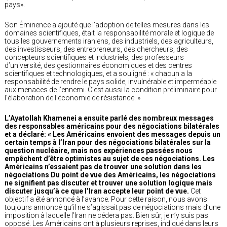
pays».
Son Éminence a ajouté que l’adoption de telles mesures dans les
domaines scientifiques, était la responsabilité morale et logique de
tous les gouvernements iraniens, des industriels, des agriculteurs,
des investisseurs, des entrepreneurs, des chercheurs, des
concepteurs scientifiques et industriels, des professeurs
d’université, des gestionnaires économiques et des centres
scientifiques et technologiques, et a souligné : « chacun a la
responsabilité de rendre le pays solide, invulnérable et imperméable
aux menaces de l’ennemi. C’est aussi la condition préliminaire pour
l’élaboration de l’économie de résistance. »
L’Ayatollah Khamenei a ensuite parlé des nombreux messages
des responsables américains pour des négociations bilatérales
et a déclaré: « Les Américains envoient des messages depuis un
certain temps à l’Iran pour des négociations bilatérales sur la
question nucléaire, mais nos expériences passées nous
empêchent d’être optimistes au sujet de ces négociations. Les
Américains n’essaient pas de trouver une solution dans les
négociations Du point de vue des Américains, les négociations
ne signifient pas discuter et trouver une solution logique mais
discuter jusqu’à ce que l’Iran accepte leur point de vue.
Cet
objectif a été annoncé à l’avance. Pour cette raison, nous avons
toujours annoncé qu’il ne s’agissait pas de négociations mais d’une
imposition à laquelle l’Iran ne cédera pas. Bien sûr, je n’y suis pas
opposé. Les Américains ont à plusieurs reprises, indiqué dans leurs