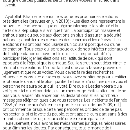
souligné que ces politiques seront encore vouées à l’échec dans
l’avenir.
L’Ayatollah Khamenei a ensuite évoqué les prochaines élections
présidentielles (prévues en juin 2013) : «Les élections représentent le
pouvoir et l’épopée politique du régime islamique, la volonté et la
fierté de la République islamique l’Iran. La participation massive et
enthousiaste du peuple aux élections en plus d’assurer la sécurité
nationale, annihilera les menaces des ennemis et les décevra. Les
élections ne sont pas l’exclusivité d’un courant politique ou d’une
orientation. Tous ceux qui sont soucieux de nos intérêts nationaux et
de l’indépendance du pays ont le droit et la responsabilité d’y
participer. Négliger les élections est l’attitude de ceux qui sont
opposés à la République islamique. Seul le scrutin peut déterminer le
résultat des élections. L’important est que vous fassiez preuve de
jugement et que vous votiez. Vous devez faire des recherches,
observer et consulter ceux en qui vous avez confiance pour identifier
et choisir le candidat le plus qualifié. Le Leader n’a qu’une seule voix et
personne ne saura pour qui il a voté. Dire que le Leader votera ou a
voté pour tel ou tel candidat, est un mensonge. Faites attention de ne
pas vous laisser influencer par les déclarations et les nombreux
messages téléphoniques que vous recevrez. Les incidents de l’année
1388 [référence aux événements postélectoraux de juin 2009, ndt]
ont commencé lorsque certaines personnes ont décidé de ne pas
respecter la loi et le vote du peuple, et ont appelé leurs partisans à des
manifestations de rue, ce qui a été une erreur irréparable.
Heureusement, nous avons les mécanismes juridiques nécessaires
pour éliminer les doutes. Par conséquent, tout le monde doit