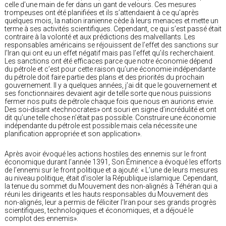
celle d’une main de fer dans un gant de velours. Ces mesures
trompeuses ont été planifiées et ils s’attendaient à ce qu’après
quelques mois, la nation iranienne cède à leurs menaces et mette un
terme à ses activités scientifiques. Cependant, ce qui s’est passé était
contraire à la volonté et aux prédictions des malveillants. Les
responsables américains se réjouissent de l’effet des sanctions sur
l’Iran qui ont eu un effet négatif mais pas l’effet qu’ils recherchaient.
Les sanctions ont été efficaces parce que notre économie dépend
du pétrole et c’est pour cette raison qu’une économie indépendante
du pétrole doit faire partie des plans et des priorités du prochain
gouvernement. Il y a quelques années, j’ai dit que le gouvernement et
ses fonctionnaires devaient agir de telle sorte que nous puissions
fermer nos puits de pétrole chaque fois que nous en aurions envie.
Des soi-disant «technocrates» ont souri en signe d’incrédulité et ont
dit qu’une telle chose n’était pas possible. Construire une économie
indépendante du pétrole est possible mais cela nécessite une
planification appropriée et son application».
Après avoir évoqué les actions hostiles des ennemis sur le front
économique durant l’année 1391, Son Éminence a évoqué les efforts
de l’ennemi sur le front politique et a ajouté: « L’une de leurs mesures
au niveau politique, était d’isoler la République islamique. Cependant,
la tenue du sommet du Mouvement des non-alignés à Téhéran qui a
réuni les dirigeants et les hauts responsables du Mouvement des
non-alignés, leur a permis de féliciter l’Iran pour ses grands progrès
scientifiques, technologiques et économiques, et a déjoué le
complot des ennemis».