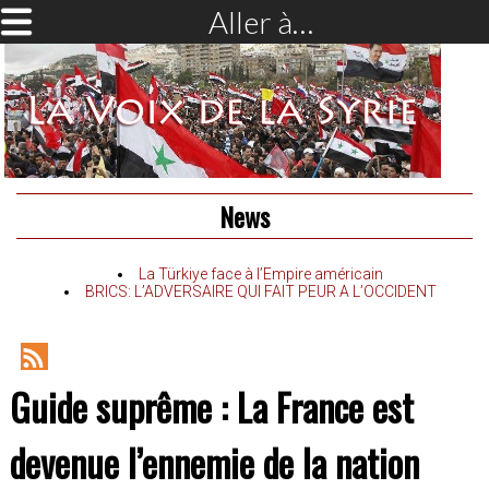
Aller à…
News
La Türkiye face à l’Empire américain
BRICS: L’ADVERSAIRE QUI FAIT PEUR A L’OCCIDENT
RSS
Guide suprême : La France est
Feed
devenue l’ennemie de la nation