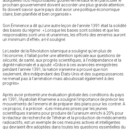
auxquelles nos responsables gouvernementaux et en particulier le
prochain gouvernement doivent accorder une plus grande attention.
Ils doivent savoir que le pays doit avoir une politique économique
claire, bien planifiée et bien organisée ».
Son Éminence a dit qu’une autre leçon de l’année 1391 était la solidité
des bases du régime : « Lorsque les bases sont solides et que les
responsables sont unis et unanimes, les efforts des ennemis auront
un minimum d’effet», a-t-il souligné.
Le Leader de la Révolution islamique a souligné qu’en plus de
l’économie, il fallait porter une attention spéciale aux questions de
sécurité, de santé, aux progrès scientifiques, à l’indépendance et la
dignité nationale et a ajouté: «Grâce à ces avancées enregistrées
pendant l’année 1391, la nation iranienne a prouvé que non
seulement, être indépendant des États-Unis et des superpuissances
ne menait pas à l’arriération mais aboutissait également à des
progrès».
Après avoir présenté une évaluation globale des conditions du pays
en 1391, l’Ayatollah Khamenei a souligné l’importance de prévoir les
mouvements de l’ennemi et de préparer des plans pour les contrer. A
ce propos, il a précisé : «Les mesures prises par les jeunes
scientifiques iraniens pour produire de l’uranium enrichi à 20% pour
le réacteur de recherche de Téhéran et la production de médicaments
radioactifs, est un exemple de ces mesures actives et intelligentes
qui devraient être adoptées dans toutes les questions essentielles du