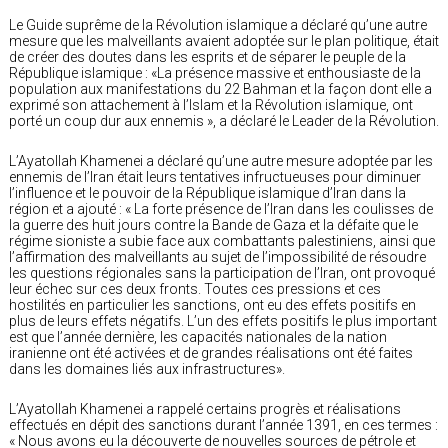
Le Guide suprême de la Révolution islamique a déclaré qu’une autre
mesure que les malveillants avaient adoptée sur le plan politique, était
de créer des doutes dans les esprits et de séparer le peuple de la
République islamique : «La présence massive et enthousiaste de la
population aux manifestations du 22 Bahman et la façon dont elle a
exprimé son attachement à l’Islam et la Révolution islamique, ont
porté un coup dur aux ennemis », a déclaré le Leader de la Révolution.
L’Ayatollah Khamenei a déclaré qu’une autre mesure adoptée par les
ennemis de l’Iran était leurs tentatives infructueuses pour diminuer
l’influence et le pouvoir de la République islamique d’Iran dans la
région et a ajouté : « La forte présence de l’Iran dans les coulisses de
la guerre des huit jours contre la Bande de Gaza et la défaite que le
régime sioniste a subie face aux combattants palestiniens, ainsi que
l’affirmation des malveillants au sujet de l’impossibilité de résoudre
les questions régionales sans la participation de l’Iran, ont provoqué
leur échec sur ces deux fronts. Toutes ces pressions et ces
hostilités en particulier les sanctions, ont eu des effets positifs en
plus de leurs effets négatifs. L’un des effets positifs le plus important
est que l’année dernière, les capacités nationales de la nation
iranienne ont été activées et de grandes réalisations ont été faites
dans les domaines liés aux infrastructures».
L’Ayatollah Khamenei a rappelé certains progrès et réalisations
effectués en dépit des sanctions durant l’année 1391, en ces termes :
« Nous avons eu la découverte de nouvelles sources de pétrole et