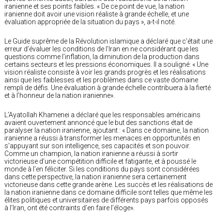
iranienne et ses points faibles. « De ce point de vue, la nation
iranienne doit avoir une vision réaliste à grande échelle, et une
évaluation appropriée de la situation du pays », a-t-il noté.
Le Guide suprême de la Révolution islamique a déclaré que c’était une
erreur d’évaluer les conditions de l’Iran en ne considérant que les
questions comme l’inflation, la diminution de la production dans
certains secteurs et les pressions économiques. Il a souligné: « Une
vision réaliste consiste à voir les grands progrès et les réalisations
ainsi que les faiblesses et les problèmes dans ce vaste domaine
rempli de défis. Une évaluation à grande échelle contribuera à la fierté
et à l’honneur de la nation iranienne».
L’Ayatollah Khamenei a déclaré que les responsables américains
avaient ouvertement annoncé que le but des sanctions était de
paralyser la nation iranienne, ajoutant : « Dans ce domaine, la nation
iranienne a réussi à transformer les menaces en opportunités en
s’appuyant sur son intelligence, ses capacités et son pouvoir.
Comme un champion, la nation iranienne a réussi à sortir
victorieuse d’une compétition difficile et fatigante, et à poussé le
monde à l’en féliciter. Si les conditions du pays sont considérées
dans cette perspective, la nation iranienne sera certainement
victorieuse dans cette grande arène. Les succès et les réalisations de
la nation iranienne dans ce domaine difficile sont telles que même les
élites politiques et universitaires de différents pays parfois opposés
à l’Iran, ont été contraints d’en faire l’éloge».