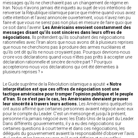
messages qu’ils ne cherchaient pas un changement de régime en
Iran. Nous n’avons jamais été inquiets au sujet de vos intentions de
renverser la République islamique parce que même quand vous aviez
cette intention et l’aviez annoncée ouvertement, vous n’avez rien pu
faire et que vous ne serez pas non plus en mesure de faire quoi que
ce soit dans l’avenir.
Les Américains envoient constamment des
messages disant qu’ils sont sincères dans leurs offres de
négociations.
Ils prétendent qu’ils souhaitent des négociations
rationnelles avec l’Iran alors que nous avons dit à plusieurs reprises
que nous ne cherchions pas à produire des armes nucléaires et
qu’ils ont dit qu’ils ne nous croyaient pas. Pourquoi devrions-nous
croire vos déclarations quand vous n’êtes pas prêts à accepter une
déclaration rationnelle et sincère de notre part ? Pourquoi
accepterions-nous vos déclarations qui ont été démenties à
plusieurs reprises ? »
Le Guide suprême de la Révolution islamique a ajouté:
« Notre
interprétation est que ces offres de négociation sont une
tactique américaine pour tromper l’opinion publique et le peuple
d’Iran. Si ce n’est pas le cas, les Américains devraient prouver
leur sincérité à travers leurs actions.
Les Américains quelquefois
ont aussi affirmé que certaines personnes avaient négocié avec eux
pour le compte du Leader. C’est un mensonge et jusqu’à présent,
personne n’a jamais négocié avec les États-Unis de la part du Leader.
Dans différents gouvernements, il y a eu des négociations sur
certaines questions à court terme et dans ces négociations, les
délégués du gouvernement avaient la responsabilité d’observer l’avis