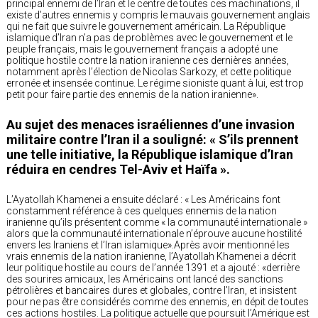
principal ennemi de l’Iran et le centre de toutes ces machinations, il
existe d’autres ennemis y compris le mauvais gouvernement anglais
qui ne fait que suivre le gouvernement américain. La République
islamique d’Iran n’a pas de problèmes avec le gouvernement et le
peuple français, mais le gouvernement français a adopté une
politique hostile contre la nation iranienne ces dernières années,
notamment après l’élection de Nicolas Sarkozy, et cette politique
erronée et insensée continue. Le régime sioniste quant à lui, est trop
petit pour faire partie des ennemis de la nation iranienne».
Au sujet des menaces israéliennes d’une invasion
militaire contre l’Iran il a souligné: « S’ils prennent
une telle initiative, la République islamique d’Iran
réduira en cendres Tel-Aviv et Haïfa ».
L’Ayatollah Khamenei a ensuite déclaré : « Les Américains font
constamment référence à ces quelques ennemis de la nation
iranienne qu’ils présentent comme « la communauté internationale »
alors que la communauté internationale n’éprouve aucune hostilité
envers les Iraniens et l’Iran islamique».Après avoir mentionné les
vrais ennemis de la nation iranienne, l’Ayatollah Khamenei a décrit
leur politique hostile au cours de l’année 1391 et a ajouté : «derrière
des sourires amicaux, les Américains ont lancé des sanctions
pétrolières et bancaires dures et globales, contre l’Iran, et insistent
pour ne pas être considérés comme des ennemis, en dépit de toutes
ces actions hostiles. La politique actuelle que poursuit l’Amérique est