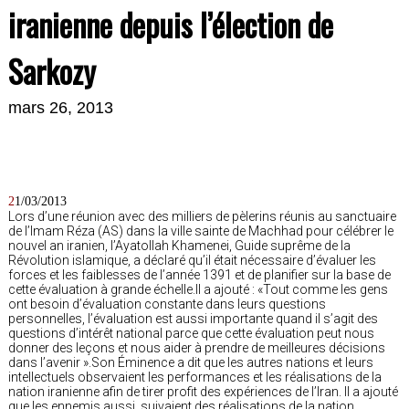
iranienne depuis l’élection de
Sarkozy
mars 26, 2013
2
1/03/2013
Lors d’une réunion avec des milliers de pèlerins réunis au sanctuaire
de l’Imam Réza (AS) dans la ville sainte de Machhad pour célébrer le
nouvel an iranien, l’Ayatollah Khamenei, Guide suprême de la
Révolution islamique, a déclaré qu’il était nécessaire d’évaluer les
forces et les faiblesses de l’année 1391 et de planifier sur la base de
cette évaluation à grande échelle.Il a ajouté : «Tout comme les gens
ont besoin d’évaluation constante dans leurs questions
personnelles, l’évaluation est aussi importante quand il s’agit des
questions d’intérêt national parce que cette évaluation peut nous
donner des leçons et nous aider à prendre de meilleures décisions
dans l’avenir ».Son Éminence a dit que les autres nations et leurs
intellectuels observaient les performances et les réalisations de la
nation iranienne afin de tirer profit des expériences de l’Iran. Il a ajouté
que les ennemis aussi, suivaient des réalisations de la nation