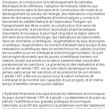
d’uranium, la construction et le développement de centrales
électriques et de raffineries, l’adoption de mesures relatives aux
infrastructures dans le domaine de la construction de routes et un
développement du secteur de l’énergie, des réalisations importantes
dans les domaines scientifiques et technologiques y compris le
lancement du satellite Nahid et de l’explorateur Pishgam qui
transportaient des êtres vivants, la construction d’un avion de
chasse de pointe, la production de produits pharmaceutiques
importants et nouveaux, le plus haut rang dans la région dans le
domaine de la nanotechnologie, des réalisations exceptionnelles
dans les domaines scientifiques, l’augmentation du taux de progrès
scientifique, l’augmentation du nombre d’étudiant dans le pays et des
réalisations scientifiques dans la recherche sur les cellules souches,
les nouvelles sources d’énergie et la technologie nucléaire. Ce sont
des progrès étonnants que les jeunes scientifiques iraniens ont
réalisés durant une année où la nation iranienne était censée être
paralysée par les sanctions. La grande leçon des réalisations et des
victoires de l’année 1391, est qu’une nation dynamique ne sera
jamais vaincue par les sanctions et les pressions de son ennemi.
L’année 1391 a été une occasion pour la nation iranienne, de
s’entrainer et de montrer ses capacités et ses progrès, et en même
temps d’identifier certains points faibles».
L’Ayatollah Khamenei a évoqué ensuite les faiblesses économiques
du pays durant l’année 1391 et a ajouté: « La dépendance du pays au
pétrole, l’indifférence aux grandes politiques économiques
nationales au profit des questions quotidiennes sont des faiblesses