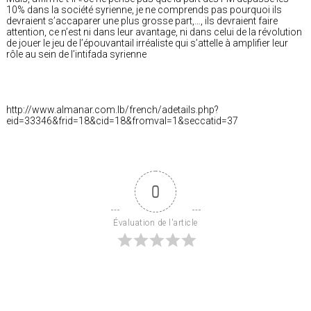
10% dans la société syrienne, je ne comprends pas pourquoi ils
devraient s’accaparer une plus grosse part,…, ils devraient faire
attention, ce n’est ni dans leur avantage, ni dans celui de la révolution
de jouer le jeu de l’épouvantail irréaliste qui s’attelle à amplifier leur
rôle au sein de l’intifada syrienne
http://www.almanar.com.lb/french/adetails.php?
eid=33346&frid=18&cid=18&fromval=1&seccatid=37
0
Évaluation de l'article