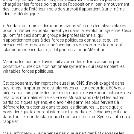
chargé par les forces politiques de l’opposition ni par le mouvement
des jeunes de l’intérieur, mais de surcroit il appartient à une même
identité idéologique.
« Pendant un mois et demi, nous avons vécu des tentatives claires
pour immiscer le vocabulaire libyen dans la révolution syrienne. Ceux
qui ont fait ceci sont un groupe de professionnels, qui
n’appartiennent pas à des forces politiques connues, et qui se
présentent comme « des indépendants » ou comme « le courant
islamique indépendant » , a-t-il poursuivi pour AlAkhbar
Mannaa les accuse d’avoir fait avorter des efforts assidus pour
constituer « une coalition nationale syrienne » qui rassemblent les
véritables forces politiques.
Cet opposant syrien reproche aussi au CNS d’avoir exagéré dans
ses rangs l’importance des islamistes en leur accordant 60% des
sièges : « je fais partie des premiers qui ont oeuvré pour instaurer des
relations normales entre les Frères Musulmans (FM) et les autres
partis politiques syriens, et d’avoir été parmi les plus fervents à
défendre leurs détenus dans toutes les dictatures,…, parce que je
considère que le courant islamiste fait partie de l’échiquier politique
dans tout le monde islamique et non seulement en Syrie » a-t-il tenu à
rappeler.
Mais, affirme-t-il « Je ne pense pas que la part des FM dépasse les