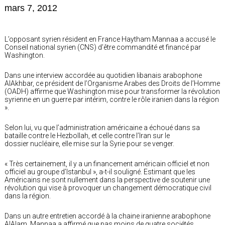
mars 7, 2012
L’opposant syrien résident en France Haytham Mannaa a accusé le
Conseil national syrien (CNS) d’être commandité et financé par
Washington.
Dans une interview accordée au quotidien libanais arabophone
AlAkhbar, ce président de l’Organisme Arabes des Droits de l’Homme
(OADH) affirme que Washington mise pour transformer la révolution
syrienne en un guerre par intérim, contre le rôle iranien dans la région
».
Selon lui, vu que l’administration américaine a échoué dans sa
bataille contre le Hezbollah, et celle contre l’Iran sur le
dossier nucléaire, elle mise sur la Syrie pour se venger.
« Très certainement, il y a un financement américain officiel et non
officiel au groupe d’Istanbul », a-t-il souligné. Estimant que les
Américains ne sont nullement dans la perspective de soutenir une
révolution qui vise à provoquer un changement démocratique civil
dans la région.
Dans un autre entretien accordé à la chaine iranienne arabophone
AlAlam, Mannaa a affirmé que pas moins de quatre sociétés