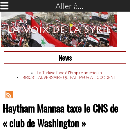
Aller à…
News
La Türkiye face à l’Empire américain
BRICS: L’ADVERSAIRE QUI FAIT PEUR A L’OCCIDENT
RSS
Haytham Mannaa taxe le CNS de
Feed
« club de Washington »