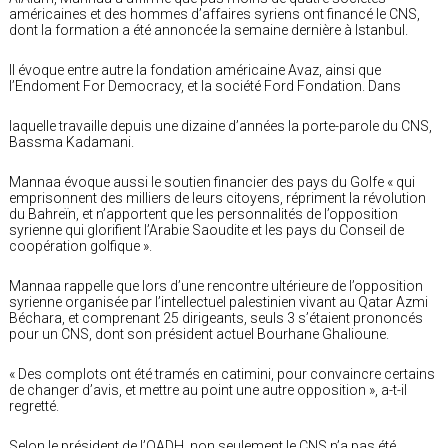
américaines et des hommes d’affaires syriens ont financé le CNS,
dont la formation a été annoncée la semaine dernière à Istanbul.
Il évoque entre autre la fondation américaine Avaz, ainsi que
l’Endoment For Democracy, et la société Ford Fondation. Dans
laquelle travaille depuis une dizaine d’années la porte-parole du CNS,
Bassma Kadamani.
Mannaa évoque aussi le soutien financier des pays du Golfe « qui
emprisonnent des milliers de leurs citoyens, répriment la révolution
du Bahreïn, et n’apportent que les personnalités de l’opposition
syrienne qui glorifient l’Arabie Saoudite et les pays du Conseil de
coopération golfique ».
Mannaa rappelle que lors d’une rencontre ultérieure de l’opposition
syrienne organisée par l’intellectuel palestinien vivant au Qatar Azmi
Béchara, et comprenant 25 dirigeants, seuls 3 s’étaient prononcés
pour un CNS, dont son président actuel Bourhane Ghalioune.
« Des complots ont été tramés en catimini, pour convaincre certains
de changer d’avis, et mettre au point une autre opposition », a-t-il
regretté.
Selon le président de l’OADH, non seulement le CNS n’a pas été