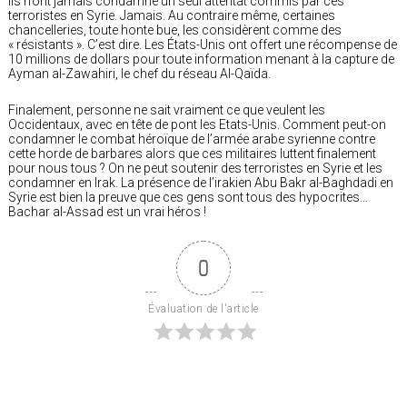
Ils n’ont jamais condamné un seul attentat commis par ces
terroristes en Syrie. Jamais. Au contraire même, certaines
chancelleries, toute honte bue, les considèrent comme des
« résistants ». C’est dire. Les États-Unis ont offert une récompense de
10 millions de dollars pour toute information menant à la capture de
Ayman al-Zawahiri, le chef du réseau Al-Qaïda.
Finalement, personne ne sait vraiment ce que veulent les
Occidentaux, avec en tête de pont les Etats-Unis. Comment peut-on
condamner le combat héroïque de l’armée arabe syrienne contre
cette horde de barbares alors que ces militaires luttent finalement
pour nous tous ? On ne peut soutenir des terroristes en Syrie et les
condamner en Irak. La présence de l’irakien Abu Bakr al-Baghdadi en
Syrie est bien la preuve que ces gens sont tous des hypocrites…
Bachar al-Assad est un vrai héros !
0
Évaluation de l'article