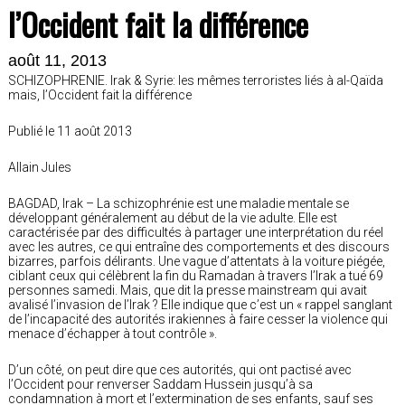
l’Occident fait la différence
août 11, 2013
SCHIZOPHRENIE. Irak & Syrie: les mêmes terroristes liés à al-Qaïda
mais, l’Occident fait la différence
Publié le 11 août 2013
Allain Jules
BAGDAD, Irak – La schizophrénie est une maladie mentale se
développant généralement au début de la vie adulte. Elle est
caractérisée par des difficultés à partager une interprétation du réel
avec les autres, ce qui entraîne des comportements et des discours
bizarres, parfois délirants. Une vague d’attentats à la voiture piégée,
ciblant ceux qui célèbrent la fin du Ramadan à travers l’Irak a tué 69
personnes samedi. Mais, que dit la presse mainstream qui avait
avalisé l’invasion de l’Irak ? Elle indique que c’est un « rappel sanglant
de l’incapacité des autorités irakiennes à faire cesser la violence qui
menace d’échapper à tout contrôle ».
D’un côté, on peut dire que ces autorités, qui ont pactisé avec
l’Occident pour renverser Saddam Hussein jusqu’à sa
condamnation à mort et l’extermination de ses enfants, sauf ses