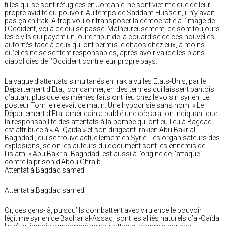
filles qui se sont réfugiées en Jordanie, ne sont victime que de leur
propre avidité du pouvoir. Au temps de Saddam Hussein, il n’y avait
pas ça en Irak. A trop vouloir transposer la démocratie à l’image de
l’Occident, voilà ce qui se passe. Malheureusement, ce sont toujours
les civils qui payent un lourd tribut de la couardise de ces nouvelles
autorités face à ceux qui ont permis le chaos chez eux, à moins
qu’elles ne se sentent responsables, après avoir validé les plans
diaboliqies de l’Occident contre leur propre pays.
La vague d’attentats simultanés en Irak a vu les Etats-Unis, par le
Département d’Etat, condamner, en des termes qui laissent pantois
d’autant plus que les mêmes faits ont lieu chez le voisin syrien. Le
posteur Tom le relevait ce matin. Une hypocrisie sans nom: « Le
Département d’Etat américain a publié une déclaration indiquant que
la responsabilité des attentats à la bombe qui ont eu lieu à Bagdad
est attribuée à « Al-Qaïda » et son dirigeant irakien Abu Bakr al-
Baghdadi, qui se trouve actuellement en Syrie. Les organisateurs des
explosions, selon les auteurs du document sont les ennemis de
l’islam. » Abu Bakr al-Baghdadi est aussi à l’origine de l’attaque
contre la prison d’Abou Ghraib.
Attentat à Bagdad samedi
Attentat à Bagdad samedi
Or, ces gens-là, puisqu’ils combattent avec virulence le pouvoir
légitime syrien de Bachar al-Assad, sont les alliés naturels d’al-Qaïda.