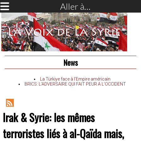
Aller à…
News
La Türkiye face à l’Empire américain
BRICS: L’ADVERSAIRE QUI FAIT PEUR A L’OCCIDENT
RSS
Irak & Syrie: les mêmes
Feed
terroristes liés à al-Qaïda mais,