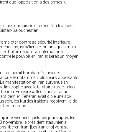
trent que l’opposition a des armes ».
ie d’une cargaison d’armes à la frontière
u Sistan-Balouchestan.
comploter contre sa sécurité intérieure.
méricains, israéliens et britanniques mais
ite d’information Iran International,
contre le pouvoir en Iran et serait un moyen
 l’Iran aurait bombardé plusieurs
he accueille notamment plusieurs opposants
ak. La manifestation en Iran survenue en
limitrophe avec le territoire kurde irakien.
 hébreu. En représailles à une attaque
rs dernier, Téhéran avait ciblé une soi-
sein, les Kurdes irakiens reçoivent l’aide
ole bon marché.
ump interviennent quelques jours après les
e 3 novembre, le président étasunien a
ns libérer l’Iran. [Les Iraniens] vont se
ar son homologue iranien Ebrahim Raïssi.