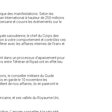
que des manifestations. Selon les
ran International à hauteur de 250 millions
 persane et couvre les événements sur le
oyale saoudienne, le chef du Corps des
ntion à votre comportement et contrôlez ces
érer avec les affaires internes de l’Iran» et
taient dans un processus d’apaisement pour
s entre Téhéran et Riyad ont en effet lieu
s, le conseiller militaire du Guide
is en garde le 10 novembre les
ent de nos affaires, ils en paieront le
ricaine, et ses «alliés du Royaume-Uni,
on. L’ancien conseiller à la sécurité