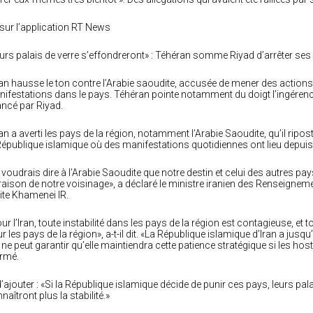
sur l’application RT News
urs palais de verre s’effondreront» : Téhéran somme Riyad d’arrêter ses
ran hausse le ton contre l’Arabie saoudite, accusée de mener des actions 
ifestations dans le pays. Téhéran pointe notamment du doigt l’ingérence 
ancé par Riyad.
ran a averti les pays de la région, notamment l’Arabie Saoudite, qu’il ripos
République islamique où des manifestations quotidiennes ont lieu depui
 voudrais dire à l’Arabie Saoudite que notre destin et celui des autres pay
raison de notre voisinage», a déclaré le ministre iranien des Renseigneme
site Khamenei IR.
ur l’Iran, toute instabilité dans les pays de la région est contagieuse, et t
r les pays de la région», a-t-il dit. «La République islamique d’Iran a jus
e ne peut garantir qu’elle maintiendra cette patience stratégique si les hosti
irmé.
d’ajouter : «Si la République islamique décide de punir ces pays, leurs pala
naîtront plus la stabilité.»