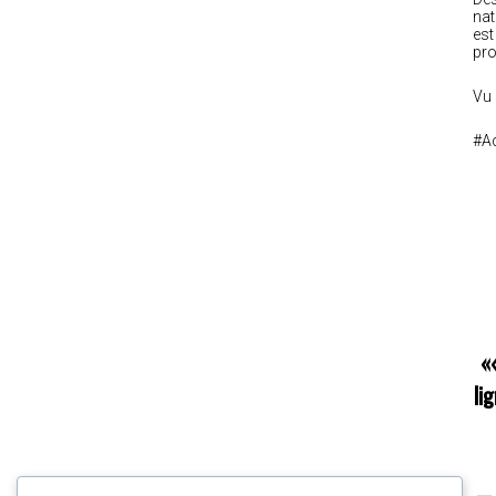
nat
est
pro
Vu 
#Ac
«
li