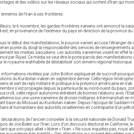
ortages et des vidéos sur les réseaux sociaux qui sortent d’Iran qui mon
 ennemis de l’Iran à ses frontières
illeurs, le 6 novembre, les gardes-frontières iraniens ont annoncé la sais
-est, en provenance de l’extérieur du pays en direction de la province d
uis le début des manifestations, le pouvoir iranien accuse l’étranger de 
éran pointe du doigt la responsabilité des services de renseignements a
lement les médias saoudiens. Les autorités iraniennes visent en effet le s
ancé par Riyad. Ce média se veut être le porte-parole des manifestations 
r le royaume wahhabite de déstabiliser son ennemi régional historique.
 informations révélées par John Bolton expliquerait de surcroît pourquoi
itions du Kurdistan irakien en septembre dernier. Cette région limitrop
niens et sert de repli militaire et politique à la présence américaine en Ir
tembre s’est propagée depuis la partie kurde au nord-ouest du pays, zone 
surcroît, cette région autonome entretient de bonnes relations avec l’Etat
aélienne sur une usine iranienne de drones militaires à Kermanshah en ma
ant base du Mossad au Kurdistan irakien. Depuis l’époque de Saddam Hus
itaire et humanitaire des autorités israéliennes en contrepartie d’un pétr
 déclarations de l’ancien conseiller à la sécurité nationale de Donald Tr
pos de Joe Biden sur l’Iran. Lors d’un discours électoral en Californie, l
laré que son pays allait « libérer » l’Iran. « Ne vous inquiétez pas, nous allo
érer eux-mêmes très bientôt ». Des allégations qui avaient été raillées p