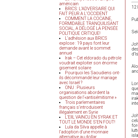
américain
12
BRICS: L’ADVERSAIRE QUI
FAIT PEUR A L’OCCIDENT
COMMENT LA COCAÏNE,
Pub
FORMIDABLE TRANQUILISANT
SOCIAL, A DÉLOGÉ LA PENSÉE
Sel
POLITIQUE CRITIQUE!
L’adhésion aux BRICS
explose : 19 pays font leur
Joh
demande avant le sommet
des
annuel
d’I
Irak – Cet eldorado du pétrole
voudrait exploiter son énorme
Alo
gisement solaire
anc
Pourquoi les Saoudiens ont-
ils décommandé leur mariage
avec Israël ?
Lor
ONU : Plusieurs
que
organisations abordent la
man
question de l’«antisémitisme »
ira
Trois parlementaires
int
français s’introduisent
illégalement en Syrie
Joh
L’EIIL VAINCU EN SYRAK ET
cel
TOUT LE MONDE S’EN FOUT!
for
Lula da Silva appelle à
lut
l’adoption d’une monnaie
isl
alternative au dollar