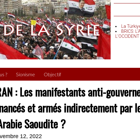
La Türkiy
BRICS: L
L’OCCIDENT
us ?
Sionisme
Objectif
RAN : Les manifestants anti-gouvern
inancés et armés indirectement par le
’Arabie Saoudite ?
vembre 12, 2022