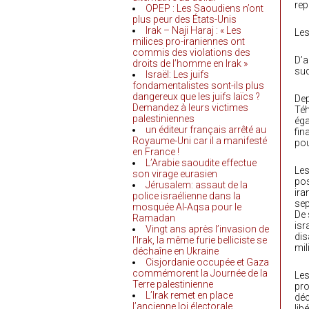
rep
OPEP : Les Saoudiens n’ont
plus peur des États-Unis
Irak – Naji Haraj : « Les
Les
milices pro-iraniennes ont
commis des violations des
D’a
droits de l’homme en Irak »
sud
Israël: Les juifs
fondamentalistes sont-ils plus
dangereux que les juifs laïcs ?
Dep
Demandez à leurs victimes
Téh
palestiniennes
éga
un éditeur français arrêté au
fin
Royaume-Uni car il a manifesté
pou
en France !
L’Arabie saoudite effectue
Les
son virage eurasien
pos
Jérusalem: assaut de la
ira
police israélienne dans la
sep
mosquée Al-Aqsa pour le
De 
Ramadan
isr
Vingt ans après l’invasion de
dis
l’Irak, la même furie belliciste se
mil
déchaîne en Ukraine
Cisjordanie occupée et Gaza
commémorent la Journée de la
Les
Terre palestinienne
pro
L’Irak remet en place
déc
l’ancienne loi électorale
lib