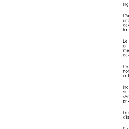
Ing
L’A
inf
de 
ter
Le 
gar
méd
de 
Cet
nor
en 
Ind
sup
«Am
pri
Le 
d’I
Des