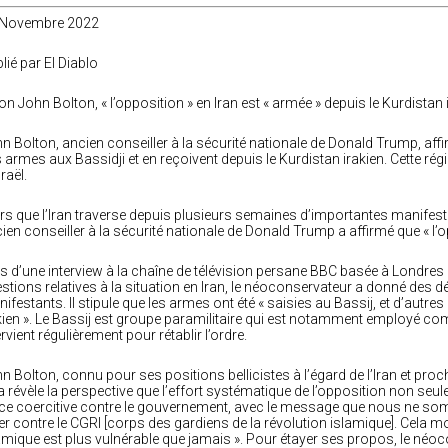
 Novembre 2022
lié par El Diablo
on John Bolton, « l’opposition » en Iran est « armée » depuis le Kurdistan 
n Bolton, ancien conseiller à la sécurité nationale de Donald Trump, aff
 armes aux Bassidji et en reçoivent depuis le Kurdistan irakien. Cette rég
sraël.
rs que l’Iran traverse depuis plusieurs semaines d’importantes manifesta
ien conseiller à la sécurité nationale de Donald Trump a affirmé que « l’
s d’une interview à la chaîne de télévision persane BBC basée à Londres
stions relatives à la situation en Iran, le néoconservateur a donné des dé
ifestants. Il stipule que les armes ont été « saisies au Bassij, et d’autre
kien ». Le Bassij est groupe paramilitaire qui est notamment employé 
ervient régulièrement pour rétablir l’ordre.
n Bolton, connu pour ses positions bellicistes à l’égard de l’Iran et proc
a révèle la perspective que l’effort systématique de l’opposition non seul
ce coercitive contre le gouvernement, avec le message que nous ne 
ter contre le CGRI [corps des gardiens de la révolution islamique]. Cela m
amique est plus vulnérable que jamais ». Pour étayer ses propos, le néoco