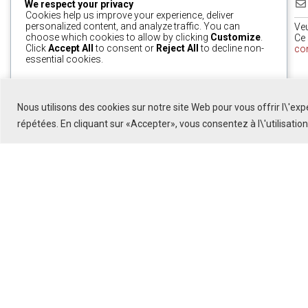
We respect your privacy
Cookies help us improve your experience, deliver
personalized content, and analyze traffic. You can
Ve
choose which cookies to allow by clicking
Customize
.
Ce 
Click
Accept All
to consent or
Reject All
to decline non-
co
essential cookies.
0
Customize
Reject All
Accept All
Nous utilisons des cookies sur notre site Web pour vous offrir l\'ex
Powered by
répétées. En cliquant sur «Accepter», vous consentez à l\'utilisatio