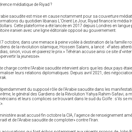
érence médiatique de Riyad ?
rabie saoudite est mise en cause notamment pour sa couverture médiati
ormations du quotidien libanais L’Orient Le Jour, Riyad finance le média I
dollars. Cette plateforme a été lancée en 2017 depuis Londres en langue
ritoire iranien avec une ligne éditoriale opposé au gouvernement.
17 octobre, dans une menace à peine voilée à destination de la famille r
diens de la révolution islamique, Hossein Salami, a lancé : «Faites atte
ias, sinon, vous en paierez le prix.» Téhéran accuse ainsi ce site d’«interf
«pervertir la jeunesse».
te charge contre l’Arabie saoudite intervient alors que les deux pays é
maliser leurs relations diplomatiques. Depuis avril 2021, des négociation
Irak.
épendamment du supposé rôle de l’Arabie saoudite dans les manifestation
rême, le général des Gardiens de la Révolution Yahya Rahim-Safavi, a m
éricains et leurs complices se trouvant dans le sud du Golfe : s’ils se mêl
x».
ministère avait accusé fin octobre la CIA, l’agence de renseignement amé
sraël et de l’Arabie saoudite de comploter» contre l’Iran.
 accusations qui font échos notamment aux récents propos de John Bolt