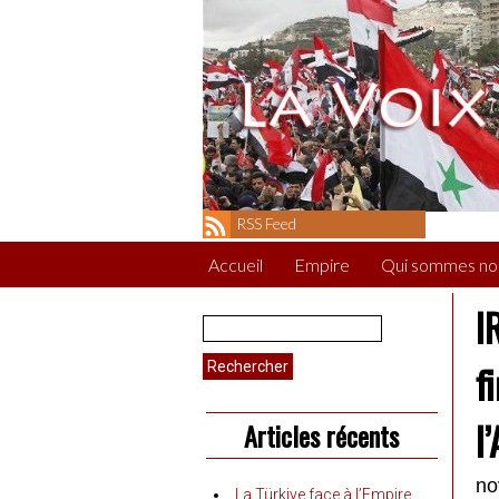
RSS Feed
Accueil
Empire
Qui sommes no
I
Rechercher :
f
l
Articles récents
no
La Türkiye face à l’Empire