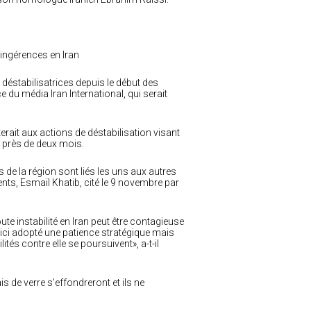
 ingérences en Iran
déstabilisatrices depuis le début des
du média Iran International, qui serait
terait aux actions de déstabilisation visant
s près de deux mois.
s de la région sont liés les uns aux autres
nts, Esmaïl Khatib, cité le 9 novembre par
oute instabilité en Iran peut être contagieuse
qu’ici adopté une patience stratégique mais
lités contre elle se poursuivent», a-t-il
is de verre s’effondreront et ils ne