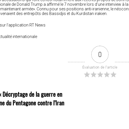
ionale de Donald Trump a affirmé le 7 novembre lors d’une interview à la
 maintenant armée». Connu pour ses positions anti-iranienne, le néoco
venaient des entrepôts des Bassidjis et du Kurdistan irakien.
sur l’application RT News
tualité internationale
0
Évaluation de l'article
«
Décryptage de la guerre en
gne du Pentagone contre l’Iran