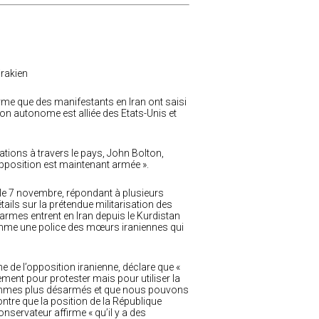
irakien
irme que des manifestants en Iran ont saisi
ion autonome est alliée des Etats-Unis et
tions à travers le pays, John Bolton,
opposition est maintenant armée ».
 le 7 novembre, répondant à plusieurs
tails sur la prétendue militarisation des
s armes entrent en Iran depuis le Kurdistan
comme une police des mœurs iraniennes qui
he de l’opposition iranienne, déclare que «
ement pour protester mais pour utiliser la
sommes plus désarmés et que nous pouvons
ontre que la position de la République
nservateur affirme « qu’il y a des