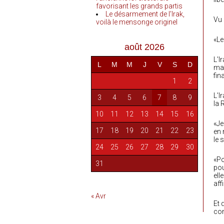
favorisant les grands partis
Le désarmement de l’Irak,
Vu 
voilà le mensonge originel
«Le
août 2026
L’I
L
M
M
J
V
S
D
man
fin
1
2
L’I
3
4
5
6
7
8
9
la 
10
11
12
13
14
15
16
«Je
17
18
19
20
21
22
23
en 
le 
24
25
26
27
28
29
30
«Po
31
pou
ell
aff
« Avr
Et 
con