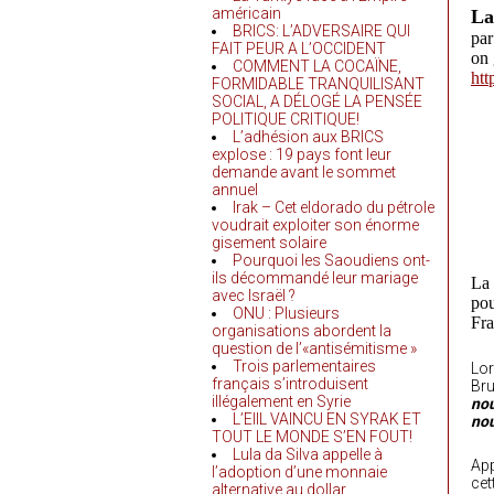
américain
La
BRICS: L’ADVERSAIRE QUI
pa
FAIT PEUR A L’OCCIDENT
on 
COMMENT LA COCAÏNE,
htt
FORMIDABLE TRANQUILISANT
SOCIAL, A DÉLOGÉ LA PENSÉE
POLITIQUE CRITIQUE!
L’adhésion aux BRICS
explose : 19 pays font leur
demande avant le sommet
annuel
Irak – Cet eldorado du pétrole
voudrait exploiter son énorme
gisement solaire
Pourquoi les Saoudiens ont-
ils décommandé leur mariage
La 
avec Israël ?
pou
ONU : Plusieurs
Fra
organisations abordent la
question de l’«antisémitisme »
Trois parlementaires
Lor
français s’introduisent
Bru
illégalement en Syrie
nou
L’EIIL VAINCU EN SYRAK ET
nou
TOUT LE MONDE S’EN FOUT!
Lula da Silva appelle à
App
l’adoption d’une monnaie
cet
alternative au dollar