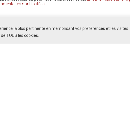
mmentaires sont traitées
.
COMMENTAIRES
périence la plus pertinente en mémorisant vos préférences et les visites
n de TOUS les cookies.
La Voix de la Syrie
Copyright ©2026 |
Connexion