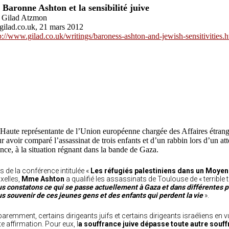
 Baronne Ashton et la sensibilité juive
r Gilad Atzmon
gilad.co.uk, 21 mars 2012
p://www.gilad.co.uk/writings/baroness-ashton-and-jewish-sensitivities.h
Haute représentante de l’Union européenne chargée des Affaires étrangère
r avoir comparé l’assassinat de trois enfants et d’un rabbin lors d’un atte
nce, à la situation régnant dans la bande de Gaza.
s de la conférence intitulée «
Les réfugiés palestiniens dans un Moyen-
xelles,
Mme Ashton
a qualifié les assassinats de Toulouse de « terrible tr
s constatons ce qui se passe actuellement à Gaza et dans différentes 
s souvenir de ces jeunes gens et des enfants qui perdent la vie
».
aremment, certains dirigeants juifs et certains dirigeants israéliens en
te affirmation. Pour eux, l
a souffrance juive dépasse toute autre souf