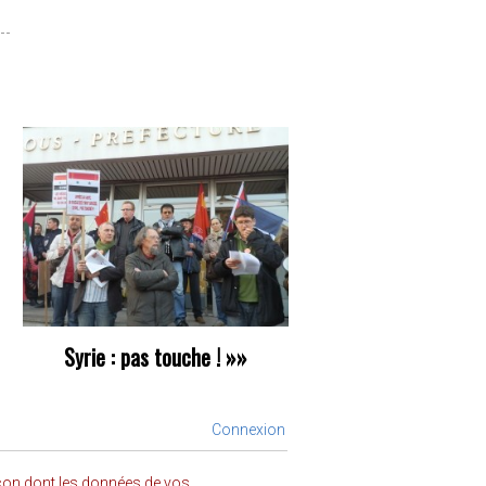
Syrie : pas touche !
»»
Connexion
açon dont les données de vos