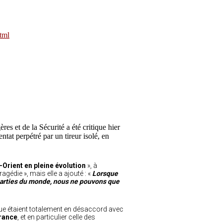
tml
s et de la Sécurité a été critique hier
ntat perpétré par un tireur isolé, en
Orient en pleine évolution
», à
agédie », mais elle a ajouté : «
Lorsque
parties du monde, nous ne pouvons que
 vue étaient totalement en désaccord avec
france
, et en particulier celle des