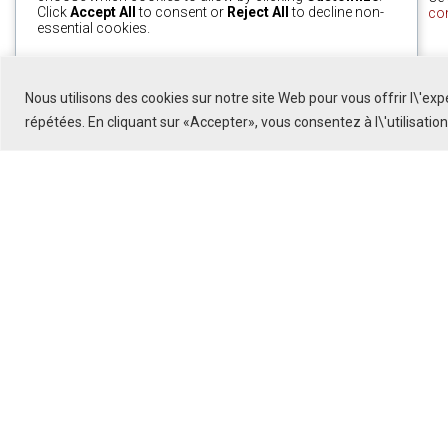
Click
Accept All
to consent or
Reject All
to decline non-
co
essential cookies.
0
Customize
Reject All
Accept All
Nous utilisons des cookies sur notre site Web pour vous offrir l\'ex
Powered by
répétées. En cliquant sur «Accepter», vous consentez à l\'utilisatio