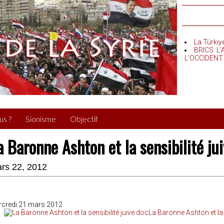
La Türkiy
BRICS: L
L’OCCIDENT
us ?
Sionisme
Objectif
a Baronne Ashton et la sensibilité ju
rs 22, 2012
credi 21 mars 2012
La Baronne Ashton et la 