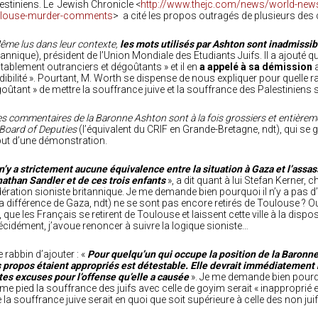
estiniens. Le Jewish Chronicle <
http://www.thejc.com/news/world-news
ulouse-murder-comments
> a cité les propos outragés de plusieurs d
ême lus dans leur contexte,
les mots utilisés par Ashton sont inadmissib
tannique), président de l’Union Mondiale des Etudiants Juifs. Il a ajouté
itablement outranciers et dégoûtants » et il en
a appelé à sa démission
dibilité ». Pourtant, M. Worth se dispense de nous expliquer pour quelle rai
oûtant » de mettre la souffrance juive et la souffrance des Palestiniens su
es commentaires de la Baronne Ashton sont à la fois grossiers et entièrem
Board of Deputies
(l’équivalent du CRIF en Grande-Bretagne, ndt), qui se g
ut d’une démonstration.
 n’y a strictement aucune équivalence entre la situation à Gaza et l’assas
athan Sandler et de ces trois enfants
», a dit quant à lui Stefan Kerner, 
ération sioniste britannique. Je me demande bien pourquoi il n’y a pas d’ 
la différence de Gaza, ndt) ne se sont pas encore retirés de Toulouse ? Ou 
t, que les Français se retirent de Toulouse et laissent cette ville à la disp
écidément, j’avoue renoncer à suivre la logique sioniste…
le rabbin d’ajouter : «
Pour quelqu’un qui occupe la position de la Baronne
 propos étaient appropriés est détestable. Elle devrait immédiatement r
tes excuses pour l’offense qu’elle a causée
». Je me demande bien pourqu
e pied la souffrance des juifs avec celle de goyim serait « inapproprié et 
 la souffrance juive serait en quoi que soit supérieure à celle des non juif