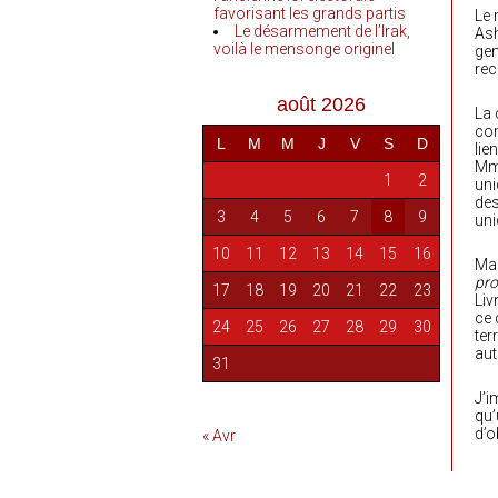
favorisant les grands partis
Le 
Le désarmement de l’Irak,
As
voilà le mensonge originel
gen
rec
août 2026
La 
com
L
M
M
J
V
S
D
lie
Mme
1
2
uni
des
3
4
5
6
7
8
9
uni
10
11
12
13
14
15
16
Mai
pro
17
18
19
20
21
22
23
Liv
ce 
24
25
26
27
28
29
30
ter
aut
31
J’i
qu’
d’o
« Avr