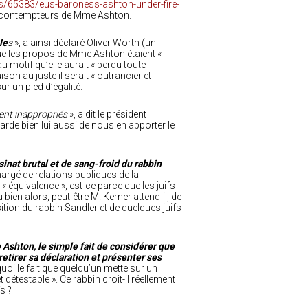
/65383/eus-baroness-ashton-under-fire-
es contempteurs de Mme Ashton.
le
s
», a ainsi déclaré Oliver Worth (un
 que les propos de Mme Ashton étaient «
au motif qu’elle aurait « perdu toute
son au juste il serait « outrancier et
r un pied d’égalité.
ent inappropriés
», a dit le président
arde bien lui aussi de nous en apporter le
sinat brutal et de sang-froid du rabbin
chargé de relations publiques de la
« équivalence », est-ce parce que les juifs
bien alors, peut-être M. Kerner attend-il, de
osition du rabbin Sandler et de quelques juifs
 Ashton, le simple fait de considérer que
etirer sa déclaration et présenter ses
oi le fait que quelqu’un mette sur un
détestable ». Ce rabbin croit-il réellement
s ?