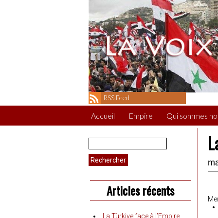
RSS Feed
Accueil
Empire
Qui sommes no
L
Rechercher :
ma
Articles récents
Mer
La Türkiye face à l’Empire