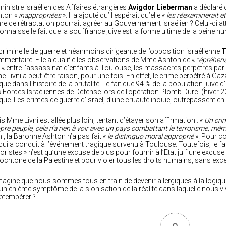
ministre israélien des Affaires étrangères
Avigdor Lieberman
a déclaré 
hton «
inappropriées
». Il a ajouté qu’il espérait qu’elle «
les réexaminerait et 
re de rétractation pourrait agréer au Gouvernement israélien ? Celui-ci at
onnaisse le fait que la souffrance juive est la forme ultime de la peine h
criminelle de guerre et néanmoins dirigeante de l’opposition israélienne
T
mentaire. Elle a qualifié les observations de Mme Ashton de « r
épréhens
n « entre l’assassinat d’enfants à Toulouse, les massacres perpétrés par 
 Livni a peut-être raison, pour une fois. En effet, le crime perpétré à Gaza
que dans l’histoire de la brutalité. Le fait que 94 % de la population juive
 Forces Israéliennes de Défense lors de l’opération Plomb Durci (hiver 200
que. Les crimes de guerre d’Israël, d’une cruauté inouïe, outrepassent e
s Mme Livni est allée plus loin, tentant d’étayer son affirmation : «
Un cri
pre peuple, cela n’a rien à voir avec un pays combattant le terrorisme, mêm
ni, la Baronne Ashton n’a pas fait «
le distinguo moral approprié
». Pour c
qui a conduit à l’événement tragique survenu à Toulouse. Toutefois, le fait 
roristes » n’est qu’une excuse de plus pour fournir à l’Etat juif une exc
ochtone de la Palestine et pour violer tous les droits humains, sans exc
magine que nous sommes tous en train de devenir allergiques à la logique p
un énième symptôme de la sionisation de la réalité dans laquelle nous 
btempérer ?