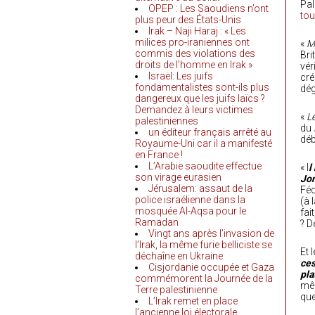
Pal
OPEP : Les Saoudiens n’ont
to
plus peur des États-Unis
Irak – Naji Haraj : « Les
milices pro-iraniennes ont
«
M
commis des violations des
Bri
droits de l’homme en Irak »
vér
Israël: Les juifs
cré
fondamentalistes sont-ils plus
dég
dangereux que les juifs laïcs ?
Demandez à leurs victimes
«
L
palestiniennes
du
un éditeur français arrêté au
déb
Royaume-Uni car il a manifesté
en France !
L’Arabie saoudite effectue
« I
l
son virage eurasien
Jon
Jérusalem: assaut de la
Féd
police israélienne dans la
(à 
mosquée Al-Aqsa pour le
fai
Ramadan
? D
Vingt ans après l’invasion de
l’Irak, la même furie belliciste se
Et 
déchaîne en Ukraine
ces
Cisjordanie occupée et Gaza
pla
commémorent la Journée de la
mêm
Terre palestinienne
que
L’Irak remet en place
l’ancienne loi électorale