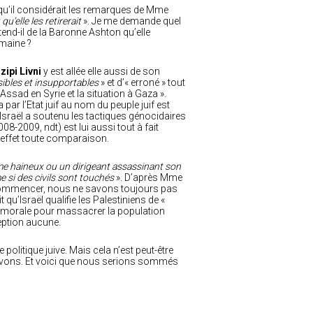
qu’il considérait les remarques de Mme
qu’elle les retirerait
». Je me demande quel
tend-il de la Baronne Ashton qu’elle
umaine ?
zipi Livni
y est allée elle aussi de son
ibles et insupportables
» et d’« erroné » tout
Assad en Syrie et la situation à Gaza ».
 par l’Etat juif au nom du peuple juif est
 d’Israël a soutenu les tactiques génocidaires
8-2009, ndt) est lui aussi tout à fait
n effet toute comparaison.
me haineux ou un dirigeant assassinant son
e si des civils sont touchés
». D’après Mme
ommencer, nous ne savons toujours pas
qu’Israël qualifie les Palestiniens de «
use morale pour massacrer la population
eption aucune.
olitique juive. Mais cela n’est peut-être
vivons. Et voici que nous serions sommés