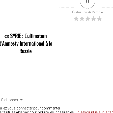
0
Évaluation de l'article
««
SYRIE : L’ultimatum
d’Amnesty International à la
Russie
S’abonner
uillez vous connecter pour commenter
site utilise Akismet pour réduire les indésirables.
En savoir plus sur la f