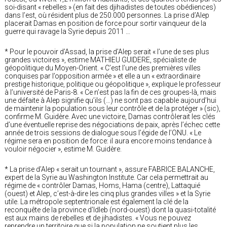
soi-disant « rebelles » (en fait des djihadistes de toutes obédiences)
dans l’est, où résident plus de 250.000 personnes. La prise d’Alep
placerait Damas en position de force pour sortir vainqueur de la
guerre qui ravage la Syrie depuis 2011 …
* Pour le pouvoir d’Assad, la prise d’Alep serait « l’une de ses plus
grandes victoires », estime MATHIEU GUIDERE, spécialiste de
géopolitique du Moyen-Orient. « C’est l’une des premières villes
conquises par l’opposition armée » et elle a un « extraordinaire
prestige historique, politique ou géopolitique », explique le professeur
à l’université de Paris-8. « Ce n’est pas la fin de ces groupes-là, mais
une défaite à Alep signifie qu’ils (…) ne sont pas capable aujourd’hui
de maintenir la population sous leur contrôle et de la protéger » (sic),
confirme M. Guidère. Avec une victoire, Damas contrôlerait les clés
d’une éventuelle reprise des négociations de paix, après l’échec cette
année de trois sessions de dialogue sous l’égide de l’ONU. « Le
régime sera en position de force: il aura encore moins tendance à
vouloir négocier », estime M. Guidère.
* La prise d’Alep « serait un tournant », assure FABRICE BALANCHE,
expert de la Syrie au Washington Institute. Car cela permettrait au
régime de « contrôler Damas, Homs, Hama (centre), Lattaquié
(ouest) et Alep, c’est-à-dire les cinq plus grandes villes » et la Syrie
utile. La métropole septentrionale est également la clé de la
reconquête de la province d’Idleb (nord-ouest) dont la quasi-totalité
est aux mains de rebelles et de jihadistes. « Vous ne pouvez
reprendre un territoire que si la population ne soutient plus les