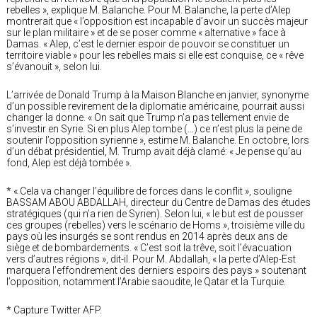
rebelles », explique M. Balanche. Pour M. Balanche, la perte d’Alep
montrerait que « l’opposition est incapable d’avoir un succès majeur
sur le plan militaire » et de se poser comme « alternative » face à
Damas. « Alep, c’est le dernier espoir de pouvoir se constituer un
territoire viable » pour les rebelles mais si elle est conquise, ce « rêve
s’évanouit », selon lui.
L’arrivée de Donald Trump à la Maison Blanche en janvier, synonyme
d’un possible revirement de la diplomatie américaine, pourrait aussi
changer la donne. « On sait que Trump n’a pas tellement envie de
s’investir en Syrie. Si en plus Alep tombe (…) ce n’est plus la peine de
soutenir l’opposition syrienne », estime M. Balanche. En octobre, lors
d’un débat présidentiel, M. Trump avait déjà clamé: « Je pense qu’au
fond, Alep est déjà tombée ».
* « Cela va changer l’équilibre de forces dans le conflit », souligne
BASSAM ABOU ABDALLAH, directeur du Centre de Damas des études
stratégiques (qui n’a rien de Syrien). Selon lui, « le but est de pousser
ces groupes (rebelles) vers le scénario de Homs », troisième ville du
pays où les insurgés se sont rendus en 2014 après deux ans de
siège et de bombardements. « C’est soit la trêve, soit l’évacuation
vers d’autres régions », dit-il. Pour M. Abdallah, « la perte d’Alep-Est
marquera l’effondrement des derniers espoirs des pays » soutenant
l’opposition, notamment l’Arabie saoudite, le Qatar et la Turquie.
* Capture Twitter AFP.