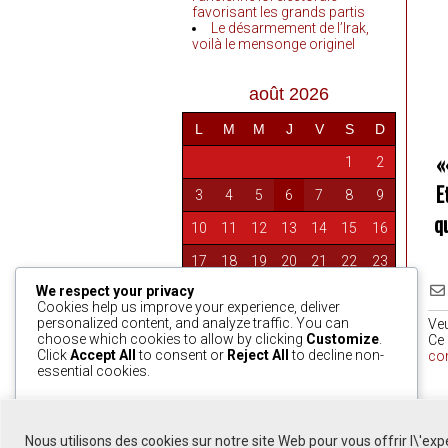
favorisant les grands partis
Le désarmement de l’Irak,
voilà le mensonge originel
août 2026
L
M
M
J
V
S
D
«
1
2
E
3
4
5
6
7
8
9
q
10
11
12
13
14
15
16
17
18
19
20
21
22
23
We respect your privacy
24
25
26
27
28
29
30
Cookies help us improve your experience, deliver
personalized content, and analyze traffic. You can
Ve
31
choose which cookies to allow by clicking
Customize
.
Ce 
Click
Accept All
to consent or
Reject All
to decline non-
co
essential cookies.
« Avr
0
Customize
Reject All
Accept All
Nous utilisons des cookies sur notre site Web pour vous offrir l\'ex