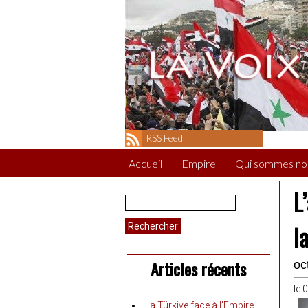
RSS Feed
Accueil
Empire
Qui sommes no
L
Rechercher :
l
Articles récents
oc
le 
La Türkiye face à l’Empire