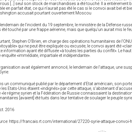
trous […] seul son stock de marchandises a été touché. Il a entièrement brû
tée en parfait état, ce qui n’aurait pas été le cas si le convoi avait bel e
shington accusait pourtant ouvertement Moscou
lendemain de l’incident du 19 septembre, le ministère de la Défense russe 
 été touché par une frappe aérienne, mais que quelqu’un aurait mis le fe
rtant, Stephen O’Brien, en charge des opérations humanitaires de l’ONU, a
itoyable» qui ne peut être expliquée ou excusée, le convoi ayant été «cla
te information ayant été diffusée «à toutes les parties du conflit». Le hau
 enquête «immédiate, impartiale et indépendante».
rganisation avait également annoncé, le lendemain de l’attaque, une su
Syrie.
s un communiqué publié par le département d’Etat américain, son porte
 les Etats-Unis étaient «indignés» par cette attaque, s’abstenant d’accuse
 «le régime syrien et la Fédération de Russie connaissaient la destination
anitaires [avaient] été tués dans leur tentative de soulager le peuple syri
ct. 2016
rce: https://francais.rt.com/international/27220-syrie-attaque-convoi