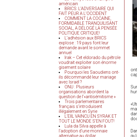
américain
BRICS: L’ADVERSAIRE QUI
FAIT PEUR A L’OCCIDENT
COMMENT LA COCAÏNE,
FORMIDABLE TRANQUILISANT
SOCIAL, A DÉLOGÉ LA PENSÉE
POLITIQUE CRITIQUE!
L’adhésion aux BRICS
explose : 19 pays font leur
demande avant le sommet
annuel
Irak – Cet eldorado du pétrole
voudrait exploiter son énorme
gisement solaire
ont
Pourquoi les Saoudiens ont-
cap
ils décommandé leur mariage
avec Israël ?
ONU : Plusieurs
Sur
organisations abordent la
hum
question de l’«antisémitisme »
Trois parlementaires
«Ut
français s’introduisent
mar
illégalement en Syrie
dan
L’EIIL VAINCU EN SYRAK ET
do
TOUT LE MONDE S’EN FOUT!
Lula da Silva appelle à
l’adoption d’une monnaie
Dan
alternative au dollar
qu’