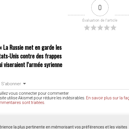
0
Évaluation de l'article
«
La Russie met en garde les
tats-Unis contre des frappes
ui viseraient l’armée syrienne
S’abonner
uillez vous connecter pour commenter
site utilise Akismet pour réduire les indésirables.
En savoir plus sur la f
mmentaires sont traitées
.
COMMENTAIRES
périence la plus pertinente en mémorisant vos préférences et les visites