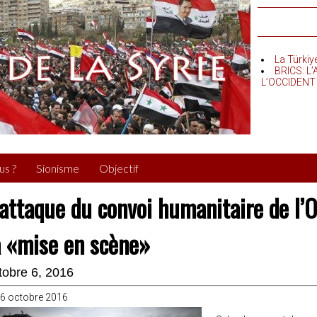
La Türkiy
BRICS: L
L’OCCIDENT
us ?
Sionisme
Objectif
’attaque du convoi humanitaire de l’
a «mise en scène»
tobre 6, 2016
06 octobre 2016