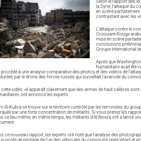
Selon le rapport des ex
la Syrie, l’attaque du 
en scène parfaitement fi
contrastant avec les v
L’attaque contre le con
Croissant-Rouge arabe 
mise en scène parfaite
conclusions préliminai
Groupe International de
Après que Washington 
humanitaire avait été v
 procédé à une analyse comparative des photos et des vidéos de l’atta
turées par le drone des forces russes qui surveillait l’avancée du convoi
 cette vidéo, «il apparaît clairement que des armes de haut calibres so
anitaire», ont annoncé les experts.
m Al-Kubra se trouve sur le territoire contrôlé par les terroristes du grou
quée par une forte concentration de militants. Si vous prenez les rappo
s ce lieu même, en même temps, les militants d’Al-Nosra ont a lancé une 
cument.
s ce nouveau rapport, les experts ont noté que l’analyse des photograp
un poste de pilotage de l’un des véhicules du convoi est resté intact et «