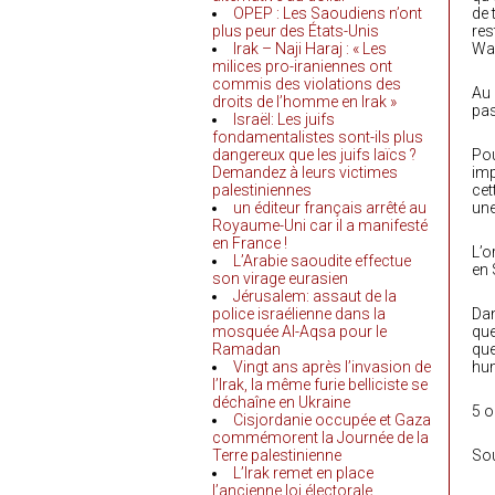
OPEP : Les Saoudiens n’ont
de 
plus peur des États-Unis
res
Irak – Naji Haraj : « Les
Wa
milices pro-iraniennes ont
commis des violations des
Au 
droits de l’homme en Irak »
pas
Israël: Les juifs
fondamentalistes sont-ils plus
dangereux que les juifs laïcs ?
Pou
Demandez à leurs victimes
imp
palestiniennes
cet
un éditeur français arrêté au
une
Royaume-Uni car il a manifesté
en France !
L’o
L’Arabie saoudite effectue
en 
son virage eurasien
Jérusalem: assaut de la
police israélienne dans la
Dan
mosquée Al-Aqsa pour le
que
Ramadan
que
Vingt ans après l’invasion de
hum
l’Irak, la même furie belliciste se
déchaîne en Ukraine
5 o
Cisjordanie occupée et Gaza
commémorent la Journée de la
Terre palestinienne
Sou
L’Irak remet en place
l’ancienne loi électorale