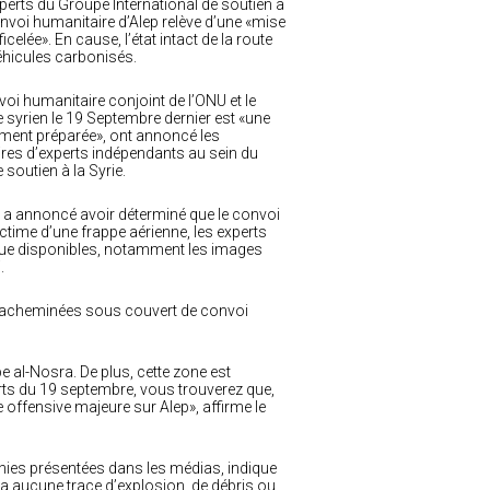
perts du Groupe International de soutien à
convoi humanitaire d’Alep relève d’une «mise
celée». En cause, l’état intact de la route
éhicules carbonisés.
voi humanitaire conjoint de l’ONU et le
syrien le 19 Septembre dernier est «une
ment préparée», ont annoncé les
res d’experts indépendants au sein du
 soutien à la Syrie.
a annoncé avoir déterminé que le convoi
ictime d’une frappe aérienne, les experts
que disponibles, notamment les images
.
nt acheminées sous couvert de convoi
pe al-Nosra. De plus, cette zone est
rts du 19 septembre, vous trouverez que,
offensive majeure sur Alep», affirme le
hies présentées dans les médias, indique
n’a aucune trace d’explosion, de débris ou