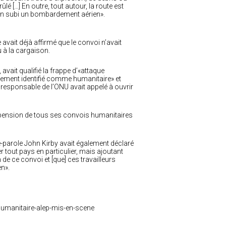
lé […] En outre, tout autour, la route est
t bien subi un bombardement aérien».
avait déjà affirmé que le convoi n’avait
u à la cargaison.
vait qualifié la frappe d’«attaque
irement identifié comme humanitaire» et
t responsable de l’ONU avait appelé à ouvrir
spension de tous ses convois humanitaires
-parole John Kirby avait également déclaré
r tout pays en particulier, mais ajoutant
 de ce convoi et [que] ces travailleurs
en».
-humanitaire-alep-mis-en-scene