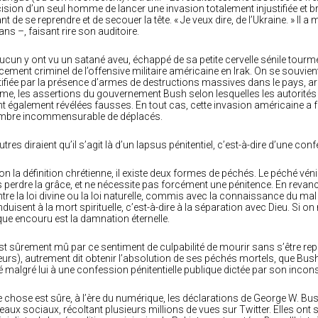
ision d’un seul homme de lancer une invasion totalement injustifiée et bru
nt de se reprendre et de secouer la tête. « Je veux dire, de l’Ukraine. » Il
ans –, faisant rire son auditoire.
ucun y ont vu un satané aveu, échappé de sa petite cervelle sénile tourme
cement criminel de l’offensive militaire américaine en Irak. On se souvient
tifiée par la présence d’armes de destructions massives dans le pays, ar
e, les assertions du gouvernement Bush selon lesquelles les autorités 
t également révélées fausses. En tout cas, cette invasion américaine a fa
mbre incommensurable de déplacés.
utres diraient qu’il s’agit là d’un lapsus pénitentiel, c’est-à-dire d’une c
on la définition chrétienne, il existe deux formes de péchés. Le péché vénie
 perdre la grâce, et ne nécessite pas forcément une pénitence. En revan
tre la loi divine ou la loi naturelle, commis avec la connaissance du ma
duisent à la mort spirituelle, c’est-à-dire à la séparation avec Dieu. Si 
que encouru est la damnation éternelle.
st sûrement mû par ce sentiment de culpabilité de mourir sans s’être re
leurs), autrement dit obtenir l’absolution de ses péchés mortels, que Bus
ré malgré lui à une confession pénitentielle publique dictée par son inc
 chose est sûre, à l’ère du numérique, les déclarations de George W. Bus
eaux sociaux, récoltant plusieurs millions de vues sur Twitter. Elles ont 