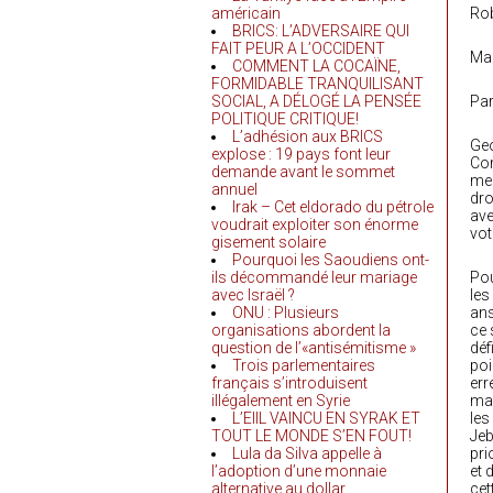
américain
Rob
BRICS: L’ADVERSAIRE QUI
FAIT PEUR A L’OCCIDENT
Mai
COMMENT LA COCAÏNE,
FORMIDABLE TRANQUILISANT
SOCIAL, A DÉLOGÉ LA PENSÉE
Par
POLITIQUE CRITIQUE!
L’adhésion aux BRICS
Geo
explose : 19 pays font leur
Com
demande avant le sommet
men
annuel
dro
Irak – Cet eldorado du pétrole
ave
voudrait exploiter son énorme
vot
gisement solaire
Pourquoi les Saoudiens ont-
ils décommandé leur mariage
Pou
avec Israël ?
les
ONU : Plusieurs
ans
organisations abordent la
ce 
question de l’«antisémitisme »
déf
Trois parlementaires
poi
français s’introduisent
err
illégalement en Syrie
man
L’EIIL VAINCU EN SYRAK ET
les
TOUT LE MONDE S’EN FOUT!
Jeb
Lula da Silva appelle à
pri
l’adoption d’une monnaie
et 
alternative au dollar
cet