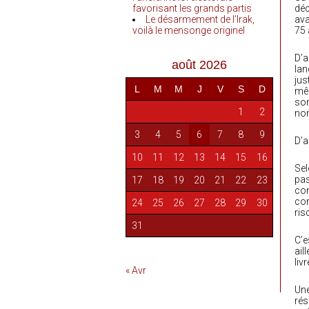
favorisant les grands partis
déc
Le désarmement de l’Irak,
ava
voilà le mensonge originel
75 
D’a
août 2026
lan
jus
L
M
M
J
V
S
D
mêm
son
1
2
no
3
4
5
6
7
8
9
D’a
10
11
12
13
14
15
16
Sel
pas
17
18
19
20
21
22
23
con
con
24
25
26
27
28
29
30
ris
31
C’e
ail
liv
« Avr
Une
rés