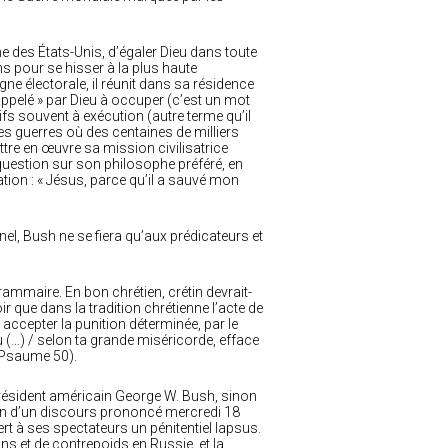
 des États-Unis, d’égaler Dieu dans toute
s pour se hisser à la plus haute
ne électorale, il réunit dans sa résidence
 appelé » par Dieu à occuper (c’est un mot
fs souvent à exécution (autre terme qu’il
 ses guerres où des centaines de milliers
tre en œuvre sa mission civilisatrice
 question sur son philosophe préféré, en
tion : « Jésus, parce qu’il a sauvé mon
el, Bush ne se fiera qu’aux prédicateurs et
ammaire. En bon chrétien, crétin devrait-
oir que dans la tradition chrétienne l’acte de
accepter la punition déterminée, par le
u (…) / selon ta grande miséricorde, efface
(Psaume 50).
président américain George W. Bush, sinon
ion d’un discours prononcé mercredi 18
fert à ses spectateurs un pénitentiel lapsus.
ins et de contrepoids en Russie, et la