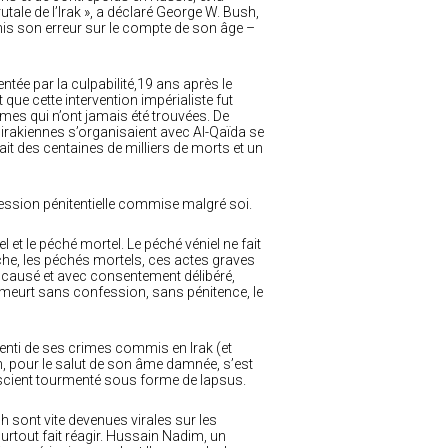
tale de l’Irak », a déclaré George W. Bush,
 a mis son erreur sur le compte de son âge –
ntée par la culpabilité,19 ans après le
 que cette intervention impérialiste fut
mes qui n’ont jamais été trouvées. De
irakiennes s’organisaient avec Al-Qaïda se
it des centaines de milliers de morts et un
onfession pénitentielle commise malgré soi.
l et le péché mortel. Le péché véniel ne fait
che, les péchés mortels, ces actes graves
l causé et avec consentement délibéré,
on meurt sans confession, sans pénitence, le
penti de ses crimes commis en Irak (et
h, pour le salut de son âme damnée, s’est
onscient tourmenté sous forme de lapsus.
h sont vite devenues virales sur les
surtout fait réagir. Hussain Nadim, un