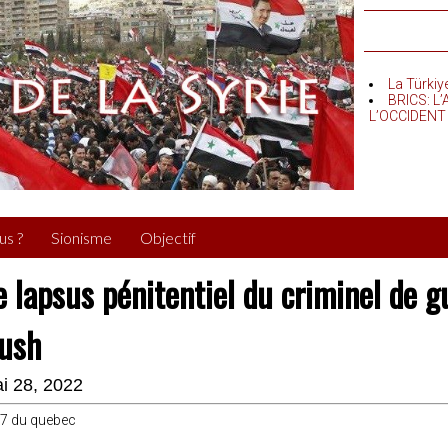
La Türkiy
BRICS: L
L’OCCIDENT
us ?
Sionisme
Objectif
e lapsus pénitentiel du criminel de 
ush
i 28, 2022
 7 du quebec