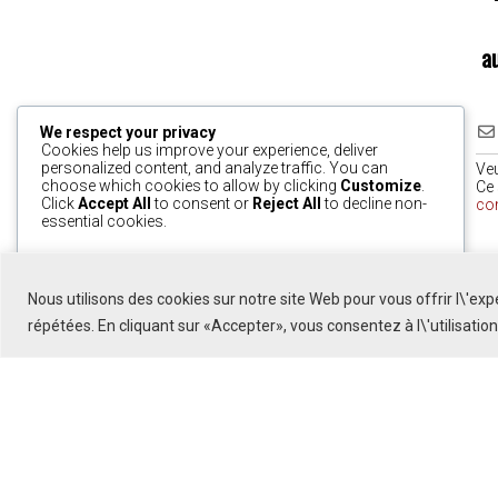
a
We respect your privacy
Cookies help us improve your experience, deliver
personalized content, and analyze traffic. You can
Ve
choose which cookies to allow by clicking
Customize
.
Ce 
Click
Accept All
to consent or
Reject All
to decline non-
co
essential cookies.
0
Customize
Reject All
Accept All
Nous utilisons des cookies sur notre site Web pour vous offrir l\'ex
Powered by
répétées. En cliquant sur «Accepter», vous consentez à l\'utilisatio