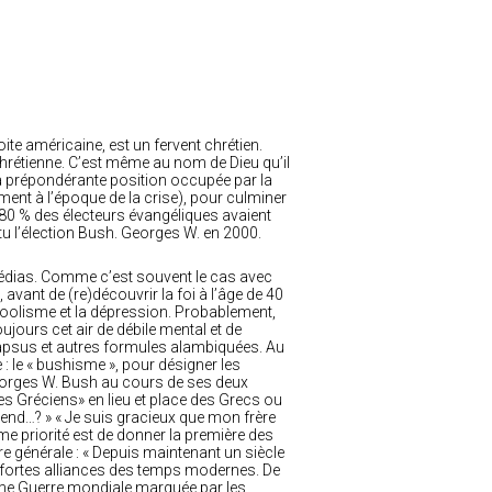
te américaine, est un fervent chrétien.
chrétienne. C’est même au nom de Dieu qu’il
la prépondérante position occupée par la
nt à l’époque de la crise), pour culminer
 80 % des électeurs évangéliques avaient
êtu l’élection Bush. Georges W. en 2000.
 médias. Comme c’est souvent le cas avec
, avant de (re)découvrir la foi à l’âge de 40
lcoolisme et la dépression. Probablement,
jours cet air de débile mental et de
, lapsus et autres formules alambiquées. Au
: le « bushisme », pour désigner les
orges W. Bush au cours de ses deux
es Gréciens» en lieu et place des Grecs ou
end…? » « Je suis gracieux que mon frère
me priorité est de donner la première des
re générale : « Depuis maintenant un siècle
s fortes alliances des temps modernes. De
xième Guerre mondiale marquée par les