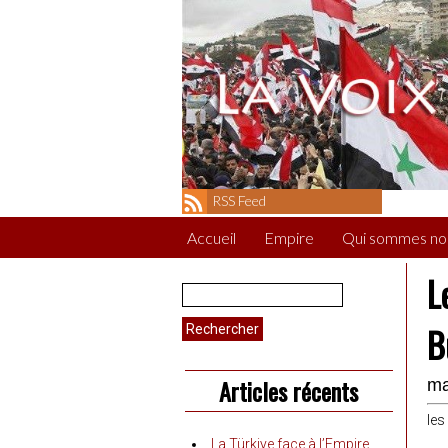
RSS Feed
Accueil
Empire
Qui sommes no
L
Rechercher :
B
Articles récents
ma
les
La Türkiye face à l’Empire