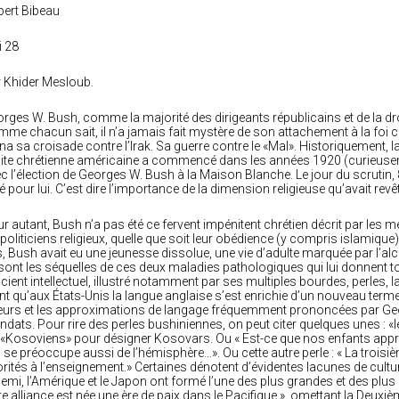
ert Bibeau
 28
 Khider Mesloub.
rges W. Bush, comme la majorité des dirigeants républicains et de la droi
me chacun sait, il n’a jamais fait mystère de son attachement à la foi 
a sa croisade contre l’Irak. Sa guerre contre le «Mal». Historiquement, 
ite chrétienne américaine a commencé dans les années 1920 (curieuseme
c l’élection de Georges W. Bush à la Maison Blanche. Le jour du scrutin,
é pour lui. C’est dire l’importance de la dimension religieuse qu’avait rev
r autant, Bush n’a pas été ce fervent impénitent chrétien décrit par les
 politiciens religieux, quelle que soit leur obédience (y compris islamique)
, Bush avait eu une jeunesse dissolue, une vie d’adulte marquée par l’a
sont les séquelles de ces deux maladies pathologiques qui lui donnent tou
icient intellectuel, illustré notamment par ses multiples bourdes, perles
nt qu’aux États-Unis la langue anglaise s’est enrichie d’un nouveau terme 
eurs et les approximations de langage fréquemment prononcées par Ge
dats. Pour rire des perles bushiniennes, on peut citer quelques unes : «l
 «Kosoviens» pour désigner Kosovars. Ou « Est-ce que nos enfants appr
 se préoccupe aussi de l’hémisphère…». Ou cette autre perle : « La troisiè
orités à l’enseignement.» Certaines dénotent d’évidentes lacunes de cultu
demi, l’Amérique et le Japon ont formé l’une des plus grandes et des plu
te alliance est née une ère de paix dans le Pacifique », omettant la Deu