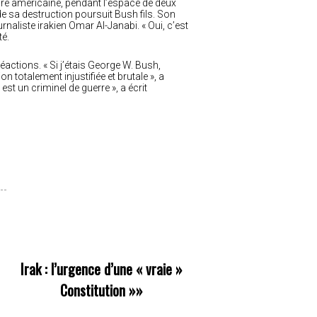
toire américaine, pendant l’espace de deux
t de sa destruction poursuit Bush fils. Son
rnaliste irakien Omar Al-Janabi. « Oui, c’est
té.
actions. « Si j’étais George W. Bush,
totalement injustifiée et brutale », a
st un criminel de guerre », a écrit
Irak : l’urgence d’une « vraie »
Constitution
»»