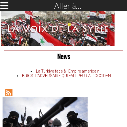
Aller à…
News
La Türkiye face à l’Empire américain
BRICS: L’ADVERSAIRE QUI FAIT PEUR A L’OCCIDENT
RSS
Feed