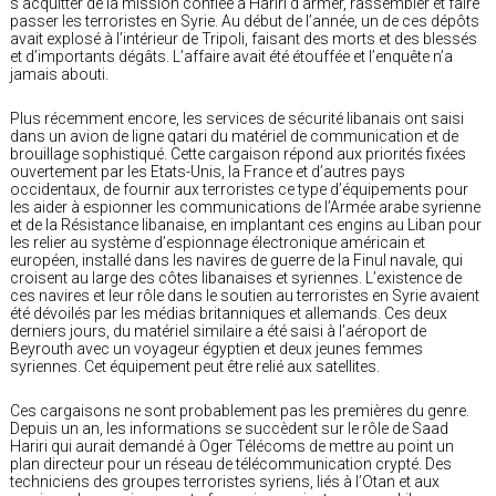
s’acquitter de la mission confiée à Hariri d’armer, rassembler et faire
passer les terroristes en Syrie. Au début de l’année, un de ces dépôts
avait explosé à l’intérieur de Tripoli, faisant des morts et des blessés
et d’importants dégâts. L’affaire avait été étouffée et l’enquête n’a
jamais abouti.
Plus récemment encore, les services de sécurité libanais ont saisi
dans un avion de ligne qatari du matériel de communication et de
brouillage sophistiqué. Cette cargaison répond aux priorités fixées
ouvertement par les Etats-Unis, la France et d’autres pays
occidentaux, de fournir aux terroristes ce type d’équipements pour
les aider à espionner les communications de l’Armée arabe syrienne
et de la Résistance libanaise, en implantant ces engins au Liban pour
les relier au système d’espionnage électronique américain et
européen, installé dans les navires de guerre de la Finul navale, qui
croisent au large des côtes libanaises et syriennes. L’existence de
ces navires et leur rôle dans le soutien au terroristes en Syrie avaient
été dévoilés par les médias britanniques et allemands. Ces deux
derniers jours, du matériel similaire a été saisi à l’aéroport de
Beyrouth avec un voyageur égyptien et deux jeunes femmes
syriennes. Cet équipement peut être relié aux satellites.
Ces cargaisons ne sont probablement pas les premières du genre.
Depuis un an, les informations se succèdent sur le rôle de Saad
Hariri qui aurait demandé à Oger Télécoms de mettre au point un
plan directeur pour un réseau de télécommunication crypté. Des
techniciens des groupes terroristes syriens, liés à l’Otan et aux