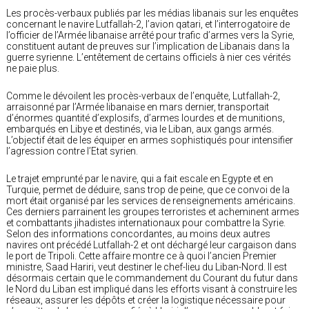
Les procès-verbaux publiés par les médias libanais sur les enquêtes
concernant le navire Lutfallah-2, l’avion qatari, et l’interrogatoire de
l’officier de l’Armée libanaise arrêté pour trafic d’armes vers la Syrie,
constituent autant de preuves sur l’implication de Libanais dans la
guerre syrienne. L’entêtement de certains officiels à nier ces vérités
ne paie plus.
Comme le dévoilent les procès-verbaux de l’enquête, Lutfallah-2,
arraisonné par l’Armée libanaise en mars dernier, transportait
d’énormes quantité d’explosifs, d’armes lourdes et de munitions,
embarqués en Libye et destinés, via le Liban, aux gangs armés.
L’objectif était de les équiper en armes sophistiqués pour intensifier
l’agression contre l’Etat syrien.
Le trajet emprunté par le navire, qui a fait escale en Egypte et en
Turquie, permet de déduire, sans trop de peine, que ce convoi de la
mort était organisé par les services de renseignements américains.
Ces derniers parrainent les groupes terroristes et acheminent armes
et combattants jihadistes internationaux pour combattre la Syrie.
Selon des informations concordantes, au moins deux autres
navires ont précédé Lutfallah-2 et ont déchargé leur cargaison dans
le port de Tripoli. Cette affaire montre ce à quoi l’ancien Premier
ministre, Saad Hariri, veut destiner le chef-lieu du Liban-Nord. Il est
désormais certain que le commandement du Courant du futur dans
le Nord du Liban est impliqué dans les efforts visant à construire les
réseaux, assurer les dépôts et créer la logistique nécessaire pour