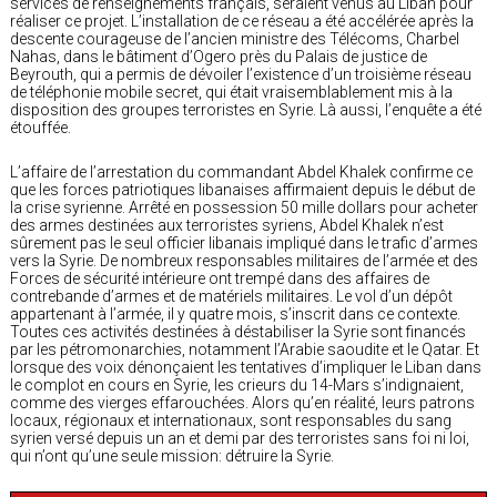
services de renseignements français, seraient venus au Liban pour
réaliser ce projet. L’installation de ce réseau a été accélérée après la
descente courageuse de l’ancien ministre des Télécoms, Charbel
Nahas, dans le bâtiment d’Ogero près du Palais de justice de
Beyrouth, qui a permis de dévoiler l’existence d’un troisième réseau
de téléphonie mobile secret, qui était vraisemblablement mis à la
disposition des groupes terroristes en Syrie. Là aussi, l’enquête a été
étouffée.
L’affaire de l’arrestation du commandant Abdel Khalek confirme ce
que les forces patriotiques libanaises affirmaient depuis le début de
la crise syrienne. Arrêté en possession 50 mille dollars pour acheter
des armes destinées aux terroristes syriens, Abdel Khalek n’est
sûrement pas le seul officier libanais impliqué dans le trafic d’armes
vers la Syrie. De nombreux responsables militaires de l’armée et des
Forces de sécurité intérieure ont trempé dans des affaires de
contrebande d’armes et de matériels militaires. Le vol d’un dépôt
appartenant à l’armée, il y quatre mois, s’inscrit dans ce contexte.
Toutes ces activités destinées à déstabiliser la Syrie sont financés
par les pétromonarchies, notamment l’Arabie saoudite et le Qatar. Et
lorsque des voix dénonçaient les tentatives d’impliquer le Liban dans
le complot en cours en Syrie, les crieurs du 14-Mars s’indignaient,
comme des vierges effarouchées. Alors qu’en réalité, leurs patrons
locaux, régionaux et internationaux, sont responsables du sang
syrien versé depuis un an et demi par des terroristes sans foi ni loi,
qui n’ont qu’une seule mission: détruire la Syrie.