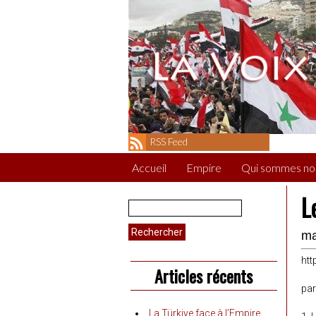
RSS Feed
Accueil
Empire
Qui sommes no
L
Rechercher :
ma
htt
Articles récents
par
La Türkiye face à l’Empire