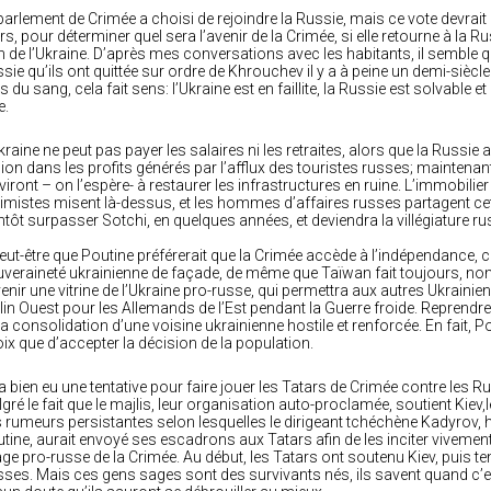
parlement de Crimée a choisi de rejoindre la Russie, mais ce vote devrait
s, pour déterminer quel sera l’avenir de la Crimée, si elle retourne à la
n de l’Ukraine. D’après mes conversations avec les habitants, il semble qu’
sie qu’ils ont quittée sur ordre de Khrouchev il y a à peine un demi-sièc
ns du sang, cela fait sens: l’Ukraine est en faillite, la Russie est solvable
e.
kraine ne peut pas payer les salaires ni les retraites, alors que la Russie a 
lion dans les profits générés par l’afflux des touristes russes; maintenant l
viront – on l’espère- à restaurer les infrastructures en ruine. L’immobili
imistes misent là-dessus, et les hommes d’affaires russes partagent cet e
ntôt surpasser Sotchi, en quelques années, et deviendra la villégiature ru
eut-être que Poutine préférerait que la Crimée accède à l’indépendance
veraineté ukrainienne de façade, de même que Taïwan fait toujours, nomi
enir une vitrine de l’Ukraine pro-russe, qui permettra aux autres Ukrainiens 
lin Ouest pour les Allemands de l’Est pendant la Guerre froide. Reprendre
la consolidation d’une voisine ukrainienne hostile et renforcée. En fait,
ix que d’accepter la décision de la population.
y a bien eu une tentative pour faire jouer les Tatars de Crimée contre le
gré le fait que le majlis, leur organisation auto-proclamée, soutient Kiev,le
 rumeurs persistantes selon lesquelles le dirigeant tchéchène Kadyrov, 
tine, aurait envoyé ses escadrons aux Tatars afin de les inciter vivement
age pro-russe de la Crimée. Au début, les Tatars ont soutenu Kiev, puis t
ses. Mais ces gens sages sont des survivants nés, ils savent quand c’est 