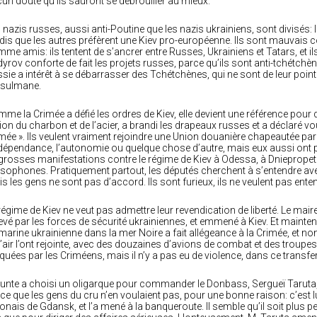
un doute qu’ils sauront se débrouiller au mieux.
 nazis russes, aussi anti-Poutine que les nazis ukrainiens, sont divisés:
dis que les autres préfèrent une Kiev pro-européenne. Ils sont mauvai
me amis: ils tentent de s’ancrer entre Russes, Ukrainiens et Tatars, et i
yrov conforte de fait les projets russes, parce qu’ils sont anti-tchétchèn
sie a intérêt à se débarrasser des Tchétchènes, qui ne sont de leur point
sulmane.
me la Crimée a défié les ordres de Kiev, elle devient une référence pour 
ion du charbon et de l’acier, a brandi les drapeaux russes et a déclaré v
mée ». Ils veulent vraiment rejoindre une Union douanière chapeautée par l
ndépendance, l’autonomie ou quelque chose d’autre, mais eux aussi ont pr
grosses manifestations contre le régime de Kiev à Odessa, à Dniepropetr
sophones. Pratiquement partout, les députés cherchent à s’entendre avec 
s les gens ne sont pas d’accord. Ils sont furieux, ils ne veulent pas entend
régime de Kiev ne veut pas admettre leur revendication de liberté. Le maire
evé par les forces de sécurité ukrainiennes, et emmené à Kiev. Et mainte
marine ukrainienne dans la mer Noire a fait allégeance à la Crimée, et non 
l’air l’ont rejointe, avec des douzaines d’avions de combat et des troupes
quées par les Criméens, mais il n’y a pas eu de violence, dans ce transfer
junte a choisi un oligarque pour commander le Donbass, Sergueï Taruta, 
ce que les gens du cru n’en voulaient pas, pour une bonne raison: c’est lu
onais de Gdansk, et l’a mené à la banqueroute. Il semble qu’il soit plus