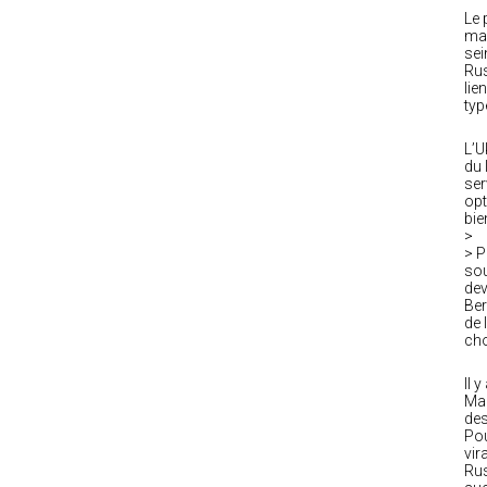
Le 
mar
sei
Rus
lie
typ
L’U
du 
ser
opt
bie
>
> P
sou
dev
Ber
de 
cho
Il 
Mal
des
Pou
vir
Rus