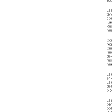
auc
Les
tan
com
Kad
Rus
mu
Com
rég
Cri
l’i
de 
rus
mai
Le 
enl
La 
de 
blo
La 
par
pol