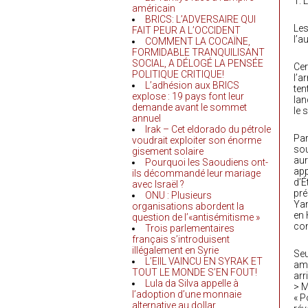
1. 
américain
BRICS: L’ADVERSAIRE QUI
Les
FAIT PEUR A L’OCCIDENT
l’a
COMMENT LA COCAÏNE,
FORMIDABLE TRANQUILISANT
SOCIAL, A DÉLOGÉ LA PENSÉE
Cer
POLITIQUE CRITIQUE!
l’a
L’adhésion aux BRICS
ten
explose : 19 pays font leur
lan
demande avant le sommet
le 
annuel
Irak – Cet eldorado du pétrole
Par
voudrait exploiter son énorme
sou
gisement solaire
aur
Pourquoi les Saoudiens ont-
app
ils décommandé leur mariage
d’É
avec Israël ?
pré
ONU : Plusieurs
Yan
organisations abordent la
en 
question de l’«antisémitisme »
con
Trois parlementaires
français s’introduisent
illégalement en Syrie
Seu
L’EIIL VAINCU EN SYRAK ET
amé
TOUT LE MONDE S’EN FOUT!
arr
Lula da Silva appelle à
> M
l’adoption d’une monnaie
« P
alternative au dollar