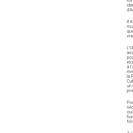
loi
ide
d’A
A K
mus
que
vra
L’U
ass
pou
ess
à l
mis
la 
Cub
un 
pri
Pou
néc
ouv
hum
for