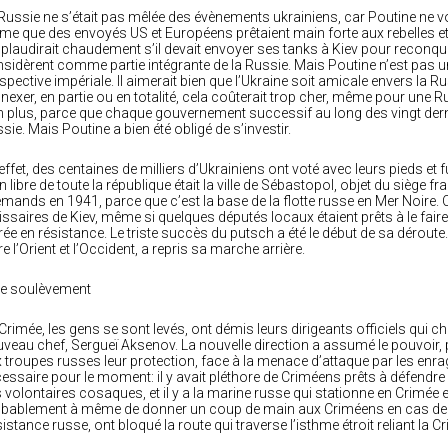
Russie ne s’était pas mêlée des évènements ukrainiens, car Poutine ne vo
e que des envoyés US et Européens prêtaient main forte aux rebelles et 
pplaudirait chaudement s’il devait envoyer ses tanks à Kiev pour reconquéri
sidèrent comme partie intégrante de la Russie. Mais Poutine n’est pas un n
spective impériale. Il aimerait bien que l’Ukraine soit amicale envers la 
nnexer, en partie ou en totalité, cela coûterait trop cher, même pour une R
 plus, parce que chaque gouvernement successif au long des vingt derni
sie. Mais Poutine a bien été obligé de s’investir.
effet, des centaines de milliers d’Ukrainiens ont voté avec leurs pieds et f
n libre de toute la république était la ville de Sébastopol, objet du siège f
emands en 1941, parce que c’est la base de la flotte russe en Mer Noire. C
ssaires de Kiev, même si quelques députés locaux étaient prêts à le faire
rée en résistance. Le triste succès du putsch a été le début de sa déroute.
re l’Orient et l’Occident, a repris sa marche arrière.
Le soulèvement
Crimée, les gens se sont levés, ont démis leurs dirigeants officiels qui c
veau chef, Sergueï Aksenov. La nouvelle direction a assumé le pouvoir, p
 troupes russes leur protection, face à la menace d’attaque par les enra
essaire pour le moment: il y avait pléthore de Criméens prêts à défendre l
 volontaires cosaques, et il y a la marine russe qui stationne en Crimée e
bablement à même de donner un coup de main aux Criméens en cas de dif
istance russe, ont bloqué la route qui traverse l’isthme étroit reliant la C