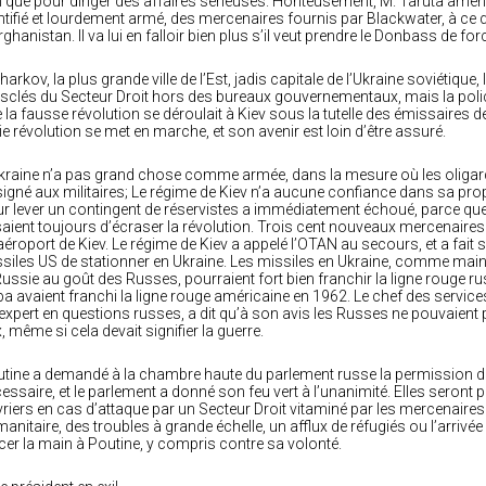
n que pour diriger des affaires sérieuses. Honteusement, M. Taruta amena
ntifié et lourdement armé, des mercenaires fournis par Blackwater, à ce q
rghanistan. Il va lui en falloir bien plus s’il veut prendre le Donbass de for
harkov, la plus grande ville de l’Est, jadis capitale de l’Ukraine soviétique
clés du Secteur Droit hors des bureaux gouvernementaux, mais la police
 la fausse révolution se déroulait à Kiev sous la tutelle des émissaires de
ie révolution se met en marche, et son avenir est loin d’être assuré.
kraine n’a pas grand chose comme armée, dans la mesure où les oligarque
igné aux militaires; Le régime de Kiev n’a aucune confiance dans sa prop
r lever un contingent de réservistes a immédiatement échoué, parce que 
aient toujours d’écraser la révolution. Trois cent nouveaux mercenaires 
’aéroport de Kiev. Le régime de Kiev a appelé l’OTAN au secours, et a fait sa
siles US de stationner en Ukraine. Les missiles en Ukraine, comme maint
Russie au goût des Russes, pourraient fort bien franchir la ligne rouge 
a avaient franchi la ligne rouge américaine en 1962. Le chef des service
expert en questions russes, a dit qu’à son avis les Russes ne pouvaient 
x, même si cela devait signifier la guerre.
tine a demandé à la chambre haute du parlement russe la permission de
essaire, et le parlement a donné son feu vert à l’unanimité. Elles seron
riers en cas d’attaque par un Secteur Droit vitaminé par les mercenaire
anitaire, des troubles à grande échelle, un afflux de réfugiés ou l’arriv
cer la main à Poutine, y compris contre sa volonté.