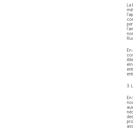
La 
mêm
l’a
con
per
l’a
non
Rus
En 
coi
All
émi
ent
ent
3. 
En 
nou
aux
néc
des
pro
ass