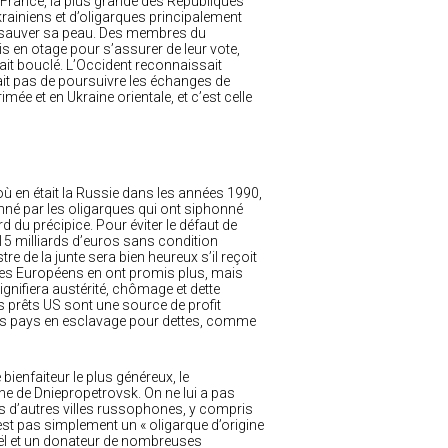
a France, la plus grande des Républiques
ukrainiens et d’oligarques principalement
our sauver sa peau. Des membres du
is en otage pour s’assurer de leur vote,
it bouclé. L’Occident reconnaissait
it pas de poursuivre les échanges de
ée et en Ukraine orientale, et c’est celle
où en était la Russie dans les années 1990,
nné par les oligarques qui ont siphonné
 du précipice. Pour éviter le défaut de
 15 milliards d’euros sans condition
re de la junte sera bien heureux s’il reçoit
s, les Européens en ont promis plus, mais
gnifiera austérité, chômage et dette
s prêts US sont une source de profit
 des pays en esclavage pour dettes, comme
bienfaiteur le plus généreux, le
one de Dniepropetrovsk. On ne lui a pas
is d’autres villes russophones, y compris
st pas simplement un « oligarque d’origine
aël et un donateur de nombreuses