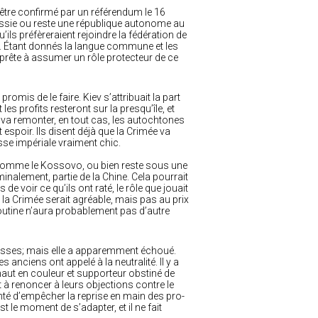
 être confirmé par un référendum le 16
 Russie ou reste une république autonome au
ils préfèreraient rejoindre la fédération de
le. Étant donnés la langue commune et les
 et prête à assumer un rôle protecteur de ce
promis de le faire. Kiev s’attribuait la part
es profits resteront sur la presqu’île, et
er va remonter, en tout cas, les autochtones
spoir. Ils disent déjà que la Crimée va
sse impériale vraiment chic.
, comme le Kossovo, ou bien reste sous une
nalement, partie de la Chine. Cela pourrait
de voir ce qu’ils ont raté, le rôle que jouait
 la Crimée serait agréable, mais pas au prix
 Poutine n’aura probablement pas d’autre
s Russes; mais elle a apparemment échoué.
s anciens ont appelé à la neutralité. Il y a
haut en couleur et supporteur obstiné de
 à renoncer à leurs objections contre le
enté d’empêcher la reprise en main des pro-
le moment de s’adapter, et il ne fait