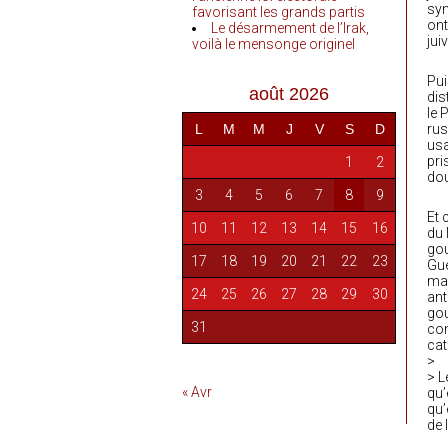
syn
favorisant les grands partis
ont
Le désarmement de l’Irak,
jui
voilà le mensonge originel
Pui
août 2026
dis
le 
L
M
M
J
V
S
D
rus
usa
pri
1
2
dou
3
4
5
6
7
8
9
Et 
10
11
12
13
14
15
16
du 
gou
17
18
19
20
21
22
23
Gue
mal
24
25
26
27
28
29
30
ant
gou
31
com
cat
>
> L
« Avr
qu’
qu’
de 