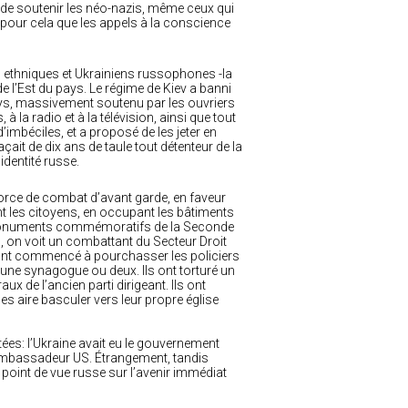
é de soutenir les néo-nazis, même ceux qui
n pour cela que les appels à la conscience
s ethniques et Ukrainiens russophones -la
 de l’Est du pays. Le régime de Kiev a banni
pays, massivement soutenu par les ouvriers
 la radio et à la télévision, ainsi que tout
d’imbéciles, et a proposé de les jeter en
açait de dix ans de taule tout détenteur de la
identité russe.
 force de combat d’avant garde, en faveur
ant les citoyens, en occupant les bâtiments
s monuments commémoratifs de la Seconde
, on voit un combattant du Secteur Droit
 Ils ont commencé à pourchasser les policiers
 une synagogue ou deux. Ils ont torturé un
x de l’ancien parti dirigeant. Ils ont
s aire basculer vers leur propre église
tées: l’Ukraine avait eu le gouvernement
 l’ambassadeur US. Étrangement, tandis
 point de vue russe sur l’avenir immédiat