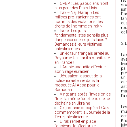
rév
OPEP : Les Saoudiens n’ont
sov
plus peur des États-Unis
jui
Irak – Naji Haraj : « Les
Par
milices pro-iraniennes ont
tan
commis des violations des
aus
droits de l’homme en Irak »
rou
Israël: Les juifs
de 
fondamentalistes sont-ils plus
dangereux que les juifs laïcs ?
2. 
Demandez à leurs victimes
palestiniennes
un éditeur français arrêté au
La 
Royaume-Uni car il a manifesté
ava
en France !
leu
L’Arabie saoudite effectue
pai
son virage eurasien
pré
Jérusalem: assaut de la
un 
police israélienne dans la
dan
mosquée Al-Aqsa pour le
ast
Ramadan
maj
Vingt ans après l’invasion de
l’a
l’Irak, la même furie belliciste se
déchaîne en Ukraine
Les
Cisjordanie occupée et Gaza
mul
commémorent la Journée de la
dem
Terre palestinienne
Kha
L’Irak remet en place
jui
l’ancienne loi électorale