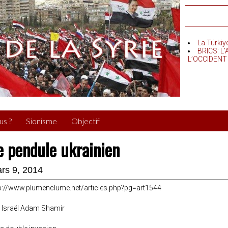
La Türkiy
BRICS: L
L’OCCIDENT
us ?
Sionisme
Objectif
e pendule ukrainien
rs 9, 2014
p://www.plumenclume.net/articles.php?pg=art1544
 Israël Adam Shamir