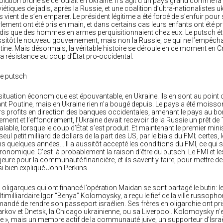
olution brune se déroulait en Ukraine. Il s’agit d’un pays grand comme l
iétiques de jadis, après la Russie, et une coalition d’ultra-nationalistes 
fs vient de s’en emparer. Le président légitime a été forcé de s’enfuir p
lement ont été pris en main, et dans certains cas leurs enfants ont été pr
dis que des hommes en armes perquisitionnaient chez eux. Le putsch éta
sitôt le nouveau gouvernement, mais non la Russie, ce qui ne l’empêcha
tine. Mais désormais, la véritable histoire se déroule en ce moment en Crim
la résistance au coup d’État pro-occidental.
Le putsch
situation économique est épouvantable, en Ukraine. Ils en sont au point 
nt Poutine, mais en Ukraine rien n’a bougé depuis. Le pays a été moisso
rs profits en direction des banques occidentales, amenant le pays au bord
ement et l’effondrement, l’Ukraine devait recevoir de la Russie un prêt de
alable, lorsque le coup d’État s’est produit. Et maintenant le premier minist
seul petit milliard de dollars de la part des US, par le biais du FMI; certe
s quelques années… Il a aussitôt accepté les conditions du FMI, ce qui si
ronomique. C’est là probablement la raison d’être du putsch. Le FMI et le
eure pour la communauté financière, et ils savent y faire, pour mettre
 si bien expliqué John Perkins.
 oligarques qui ont financé l’opération Maidan se sont partagé le butin: le 
timilliardaire Igor “Benya” Kolomoysky, a reçu le fief de la ville russoph
andé de rendre son passeport israélien. Ses frères en oligarchie ont pr
rkov et Dnetsk, la Chicago ukrainienne, ou sa Liverpool. Kolomoysky n’e
ve », mais un membre actif de la communauté juive, un supporteur d’Isr