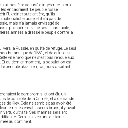
ulait pas être accusé d’ingérence, alors
les encadraient. Le peuple russe
r l’Ukraine toute entière, qu’ils
ationaliste russe, et il n’a pas de
Russie, mais n’a jamais envisagé de
ussie prospère: cela ne serait pas facile,
ères années a dressé le peuple contre la
ui vers la Russie, en quête de refuge. Le seul
ranco-britannique de 1851, et de celui des
ette ville héroïque ne s’est pas rendue aux
. Et au dernier moment, la population est
 Le pendule ukrainien, toujours oscillant
herchaient le compromis, et ont élu un
ris le contrôle de la Crimée, et à demandé
gés de Kiev. Cela ne semble pas avoir été
eur terre des envahisseurs bruns, il y avait
n vertu du traité. Ses marines seraient
ficulté. Ceux-ci, avec une certaine
rimée au continent.