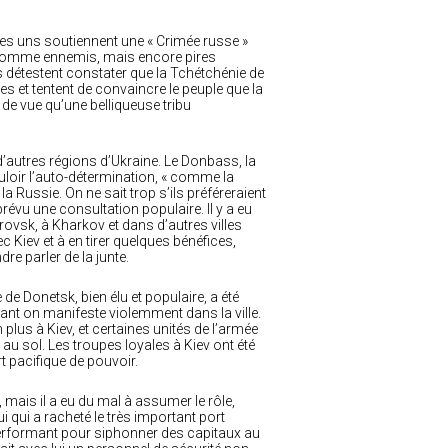
 les uns soutiennent une « Crimée russe »
s comme ennemis, mais encore pires
ls détestent constater que la Tchétchénie de
es et tentent de convaincre le peuple que la
 de vue qu’une belliqueuse tribu
d’autres régions d’Ukraine. Le Donbass, la
ouloir l’auto-détermination, « comme la
a Russie. On ne sait trop s’ils préféreraient
évu une consultation populaire. Il y a eu
ovsk, à Kharkov et dans d’autres villes
Kiev et à en tirer quelques bénéfices,
re parler de la junte.
 de Donetsk, bien élu et populaire, a été
nant on manifeste violemment dans la ville.
plus à Kiev, et certaines unités de l’armée
 au sol. Les troupes loyales à Kiev ont été
t pacifique de pouvoir.
mais il a eu du mal à assumer le rôle,
i qui a racheté le très important port
 performant pour siphonner des capitaux au