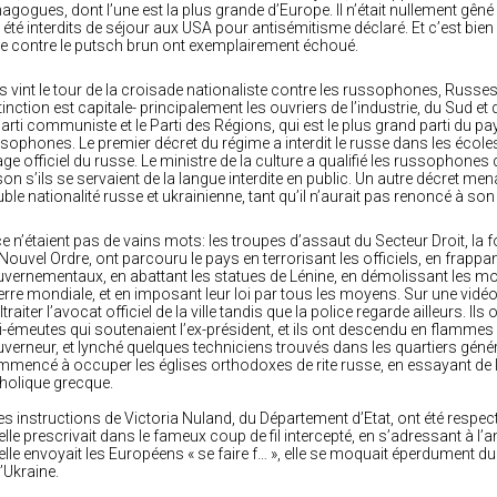
agogues, dont l’une est la plus grande d’Europe. Il n’était nullement gên
 été interdits de séjour aux USA pour antisémitisme déclaré. Et c’est bie
ve contre le putsch brun ont exemplairement échoué.
s vint le tour de la croisade nationaliste contre les russophones, Russe
tinction est capitale- principalement les ouvriers de l’industrie, du Sud et
Parti communiste et le Parti des Régions, qui est le plus grand parti du 
sophones. Le premier décret du régime a interdit le russe dans les écoles, à
ge officiel du russe. Le ministre de la culture a qualifié les russophones 
son s’ils se servaient de la langue interdite en public. Un autre décret men
ble nationalité russe et ukrainienne, tant qu’il n’aurait pas renoncé à son 
ce n’étaient pas de vains mots: les troupes d’assaut du Secteur Droit, la
Nouvel Ordre, ont parcouru le pays en terrorisant les officiels, en frapp
vernementaux, en abattant les statues de Lénine, en démolissant le
rre mondiale, et en imposant leur loi par tous les moyens. Sur une vidéo
traiter l’avocat officiel de la ville tandis que la police regarde ailleurs.
i-émeutes qui soutenaient l’ex-président, et ils ont descendu en flammes
verneur, et lynché quelques techniciens trouvés dans les quartiers générau
mencé à occuper les églises orthodoxes de rite russe, en essayant de le
holique grecque.
es instructions de Victoria Nuland, du Département d’Etat, ont été respec
elle prescrivait dans le fameux coup de fil intercepté, en s’adressant à
elle envoyait les Européens « se faire f… », elle se moquait éperdument du
l’Ukraine.