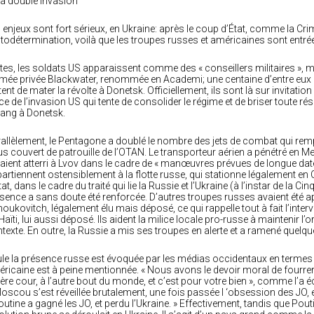
La double invasion
 enjeux sont fort sérieux, en Ukraine: après le coup d’État, comme la Crim
utodétermination, voilà que les troupes russes et américaines sont entr
tes, les soldats US apparaissent comme des « conseillers militaires », m
rmée privée Blackwater, renommée en Academi; une centaine d’entre eux p
tent de mater la révolte à Donetsk. Officiellement, ils sont là sur invitat
ce de l’invasion US qui tente de consolider le régime et de briser toute ré
sang à Donetsk.
allèlement, le Pentagone a doublé le nombre des jets de combat qui remp
s couvert de patrouille de l’OTAN. Le transporteur aérien a pénétré en Me
aient atterri à Lvov dans le cadre de « manœuvres prévues de longue date
artiennent ostensiblement à la flotte russe, qui stationne légalement en C
tat, dans le cadre du traité qui lie la Russie et l’Ukraine (à l’instar de la 
sence a sans doute été renforcée. D’autres troupes russes avaient été ap
oukovitch, légalement élu mais déposé, ce qui rappelle tout à fait l’inte
Haïti, lui aussi déposé. Ils aident la milice locale pro-russe à maintenir l’
texte. En outre, la Russie a mis ses troupes en alerte et a ramené quelqu
le la présence russe est évoquée par les médias occidentaux en termes 
ricaine est à peine mentionnée. « Nous avons le devoir moral de fourrer
ière cour, à l’autre bout du monde, et c’est pour votre bien », comme l’a 
oscou s’est réveillée brutalement, une fois passée l ‘obsession des JO,
outine a gagné les JO, et perdu l’Ukraine. » Effectivement, tandis que Pout