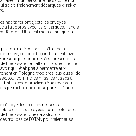
it avec lui un personnel de sécurité non
ui se dit, fraîchement débarqués d’Irak et
ce.
, les habitants ont éjecté les envoyés
 a fait corps avec les oligarques. Tandis
s US et de l’UE, c’est maintenant que la
s ont raflé tout ce qui était jadis
re armée, de toute façon. Leur tentative
presque personne ne s’est présenté. Ils
de Blackwater ont atterri mercredi dernier
voir qu’il était prêt à permettre aux
enant en Pologne, trop près, eux aussi, de
russe, tout comme les missiles russes à
s d’intelligence israéliens Yaakov Kedmi,
pas permettre une chose pareille, à aucun
 déployer les troupes russes si
t probablement déployées pour protéger les
s de Blackwater. Une catastrophe
ée des troupes de l’OTAN pourraient aussi