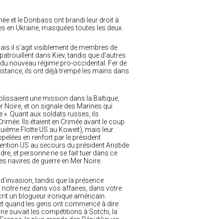
ée et le Donbass ont brandi leur droit à
ées en Ukraine, masquées toutes les deux.
ais il s’agit visiblement de membres de
atrouillent dans Kiev, tandis que d’autres
ion du nouveau régime pro-occidental. Fer de
sistance, ils ont déjà trempé les mains dans
lissaient une mission dans la Baltique,
r Noire, et on signale des Marines qui
 ». Quant aux soldats russes, ils
rimée. Ils étaient en Crimée avant le coup
Cinquième Flotte US au Koweit), mais leur
pelées en renfort par le président
rvention US au secours du président Aristide
ordre, et personne ne se fait tuer dans ce
es navires de guerre en Mer Noire.
d’invasion, tandis que la présence
 notre nez dans vos affaires, dans votre
écrit un blogueur ironique américain.
 et quand les gens ont commencé à dire:
ine suivait les compétitions à Sotchi, la