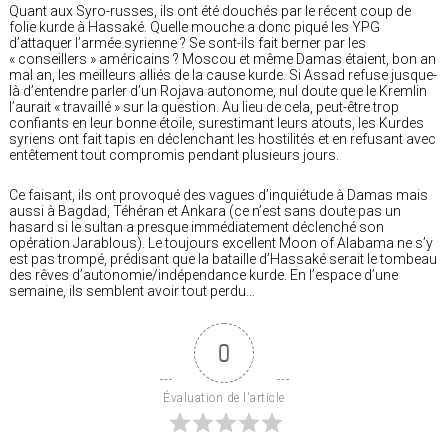
Quant aux Syro-russes, ils ont été douchés par le récent coup de
folie kurde à Hassaké. Quelle mouche a donc piqué les YPG
d’attaquer l’armée syrienne ? Se sont-ils fait berner par les
« conseillers » américains ? Moscou et même Damas étaient, bon an
mal an, les meilleurs alliés de la cause kurde. Si Assad refuse jusque-
là d’entendre parler d’un Rojava autonome, nul doute que le Kremlin
l’aurait « travaillé » sur la question. Au lieu de cela, peut-être trop
confiants en leur bonne étoile, surestimant leurs atouts, les Kurdes
syriens ont fait tapis en déclenchant les hostilités et en refusant avec
entêtement tout compromis pendant plusieurs jours.
Ce faisant, ils ont provoqué des vagues d’inquiétude à Damas mais
aussi à Bagdad, Téhéran et Ankara (ce n’est sans doute pas un
hasard si le sultan a presque immédiatement déclenché son
opération Jarablous). Le toujours excellent Moon of Alabama ne s’y
est pas trompé, prédisant que la bataille d’Hassaké serait le tombeau
des rêves d’autonomie/indépendance kurde. En l’espace d’une
semaine, ils semblent avoir tout perdu…
0
Évaluation de l'article