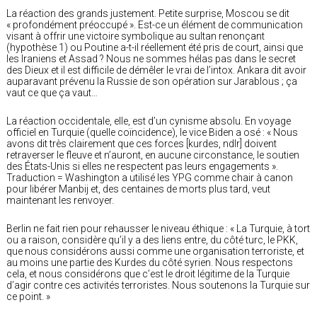
La réaction des grands justement. Petite surprise, Moscou se dit
« profondément préoccupé ». Est-ce un élément de communication
visant à offrir une victoire symbolique au sultan renonçant
(hypothèse 1) ou Poutine a-t-il réellement été pris de court, ainsi que
les Iraniens et Assad ? Nous ne sommes hélas pas dans le secret
des Dieux et il est difficile de démêler le vrai de l’intox. Ankara dit avoir
auparavant prévenu la Russie de son opération sur Jarablous ; ça
vaut ce que ça vaut…
La réaction occidentale, elle, est d’un cynisme absolu. En voyage
officiel en Turquie (quelle coïncidence), le vice Biden a osé : « Nous
avons dit très clairement que ces forces [kurdes, ndlr] doivent
retraverser le fleuve et n’auront, en aucune circonstance, le soutien
des États-Unis si elles ne respectent pas leurs engagements ».
Traduction = Washington a utilisé les YPG comme chair à canon
pour libérer Manbij et, des centaines de morts plus tard, veut
maintenant les renvoyer.
Berlin ne fait rien pour rehausser le niveau éthique : « La Turquie, à tort
ou a raison, considère qu’il y a des liens entre, du côté turc, le PKK,
que nous considérons aussi comme une organisation terroriste, et
au moins une partie des Kurdes du côté syrien. Nous respectons
cela, et nous considérons que c’est le droit légitime de la Turquie
d’agir contre ces activités terroristes. Nous soutenons la Turquie sur
ce point. »