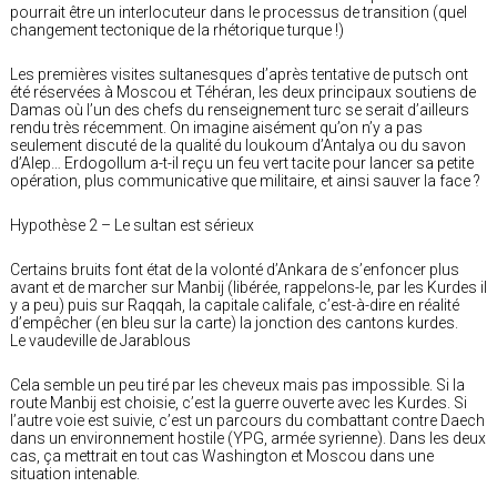
pourrait être un interlocuteur dans le processus de transition (quel
changement tectonique de la rhétorique turque !)
Les premières visites sultanesques d’après tentative de putsch ont
été réservées à Moscou et Téhéran, les deux principaux soutiens de
Damas où l’un des chefs du renseignement turc se serait d’ailleurs
rendu très récemment. On imagine aisément qu’on n’y a pas
seulement discuté de la qualité du loukoum d’Antalya ou du savon
d’Alep… Erdogollum a-t-il reçu un feu vert tacite pour lancer sa petite
opération, plus communicative que militaire, et ainsi sauver la face ?
Hypothèse 2 – Le sultan est sérieux
Certains bruits font état de la volonté d’Ankara de s’enfoncer plus
avant et de marcher sur Manbij (libérée, rappelons-le, par les Kurdes il
y a peu) puis sur Raqqah, la capitale califale, c’est-à-dire en réalité
d’empêcher (en bleu sur la carte) la jonction des cantons kurdes.
Le vaudeville de Jarablous
Cela semble un peu tiré par les cheveux mais pas impossible. Si la
route Manbij est choisie, c’est la guerre ouverte avec les Kurdes. Si
l’autre voie est suivie, c’est un parcours du combattant contre Daech
dans un environnement hostile (YPG, armée syrienne). Dans les deux
cas, ça mettrait en tout cas Washington et Moscou dans une
situation intenable.