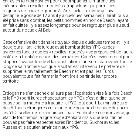
entrés en territoire syrien pour accompagner la marche des
inénarrables « rebelles modérés » (rappelons que parmi ces
mignons se trouve le groupe Al Zinki, celui-là même qui avait
décapité le gosse de 12 ans il y a quelques semaines). Jarablous a
été prise sans combat, les petits hommes en noir de Daech l’ayant
en fait quittée il y a assez longtemps pour se regrouper plus au sud
autour du noeud d’Al-Bab.
Cette offensive était dans les tuyaux depuis quelques temps et, il y a
deux jours, l’artillerie turque avait bombardé les YPG kurdes
syriennes tandis que les « rebelles modérés » se préparaient de l’autre
côté de la frontière depuis des semaines. Car c’est évidemment pour
stopper l’avance kurde et la constitution d’un Kurdistan syrien tout le
long de sa frontière sud que le sultan est intervenu. Le prétexte de
supprimer le ravitaillement de Daech ne tient pas : les Turcs
pouvaient tout à fait fermer la frontière à partir de leur propre
territoire.
Erdogan ne s’en cache d’ailleurs pas : l’opération vise à la fois Daech
et le PYD (parti kurde chapeautant les YPG), c’est-à-dire, quand on
passe par la machine à traduire, le PYD tout court. Le ministre turc
des Affaires étrangères en rajoute une couche et menace de guerre
les YPG si elles ne refranchissent pas l’Euphrate en sens inverse, qui
était de tout temps la ligne rouge d’Ankara mais que le sultan ne
pouvait pas faire respecter après l’incident du Sukhoï avec les
Russes et le soutien américain aux YPG.