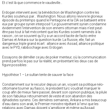
Et c’est là que commence le vaudeville…
Erdogan intervient avec la bénédiction de Washington contre les
Kurdes soutenus par… Washington. Nous allons revivre le glorieux
épisode du printemps quand le Pentagone et la CIA se battaient entre
eux par groupe syrien interposé ! Le gouvernement syrien condamne
évidemment l’intervention de son ennemi ottoman mais n’est peut-
être pas tout à fait mécontent que les Kurdes soient ramenés à la
raison ; on se souvient qu’il y a un accord tacite de facto entre
Damas et Ankara sur la question kurde. La Russie, elle, fait un
dangereux triple grand écart : alliance avec Assad, alliance politique
avec le PYD, rabibochage avec Erdogan.
Essayons de démêler ce jeu de poker menteur, où la communication
prend parfois le pas sur la réalité, en présentant les deux cas de
figure possibles :
Hypothèse 1 – Le sultan tente de sauver la face
Constamment sur le reculoir depuis un an, voyant sa politique néo-
ottomane tourner au fiasco, le président turc voudrait marquer le
coup afin de mieux faire passer, devant son opinion publique, la pilule
de son fabuleux retournement de veste et son abandon des
djihadistes syriens. Ces dernières semaines, Ankara a mis beaucoup
d’eau dans son arak, le Premier ministre répétant à l’envi que les
relations avec Damas doivent s’améliorer et même qu’Assad