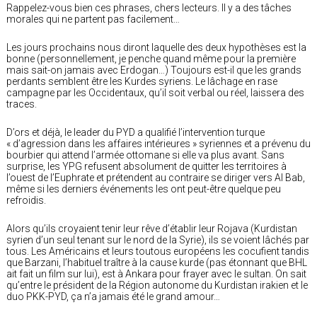
Rappelez-vous bien ces phrases, chers lecteurs. Il y a des tâches
morales qui ne partent pas facilement…
Les jours prochains nous diront laquelle des deux hypothèses est la
bonne (personnellement, je penche quand même pour la première
mais sait-on jamais avec Erdogan…) Toujours est-il que les grands
perdants semblent être les Kurdes syriens. Le lâchage en rase
campagne par les Occidentaux, qu’il soit verbal ou réel, laissera des
traces.
D’ors et déjà, le leader du PYD a qualifié l’intervention turque
« d’agression dans les affaires intérieures » syriennes et a prévenu du
bourbier qui attend l’armée ottomane si elle va plus avant. Sans
surprise, les YPG refusent absolument de quitter les territoires à
l’ouest de l’Euphrate et prétendent au contraire se diriger vers Al Bab,
même si les derniers événements les ont peut-être quelque peu
refroidis.
Alors qu’ils croyaient tenir leur rêve d’établir leur Rojava (Kurdistan
syrien d’un seul tenant sur le nord de la Syrie), ils se voient lâchés par
tous. Les Américains et leurs toutous européens les cocufient tandis
que Barzani, l’habituel traître à la cause kurde (pas étonnant que BHL
ait fait un film sur lui), est à Ankara pour frayer avec le sultan. On sait
qu’entre le président de la Région autonome du Kurdistan irakien et le
duo PKK-PYD, ça n’a jamais été le grand amour…