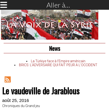
Aller à…
News
La Türkiye face à l’Empire américain
BRICS: L’ADVERSAIRE QUI FAIT PEUR A L’OCCIDENT
RSS
Le vaudeville de Jarablous
Feed
août 25, 2016
Chroniques du Grand jeu