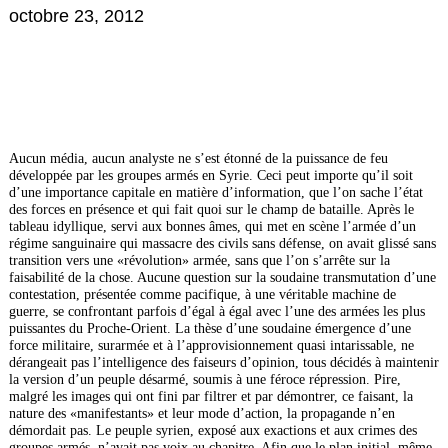
octobre 23, 2012
Aucun média, aucun analyste ne s’est étonné de la puissance de feu
développée par les groupes armés en Syrie. Ceci peut importe qu’il soit
d’une importance capitale en matière d’information, que l’on sache l’état
des forces en présence et qui fait quoi sur le champ de bataille. Après le
tableau idyllique, servi aux bonnes âmes, qui met en scène l’armée d’un
régime sanguinaire qui massacre des civils sans défense, on avait glissé sans
transition vers une «révolution» armée, sans que l’on s’arrête sur la
faisabilité de la chose. Aucune question sur la soudaine transmutation d’une
contestation, présentée comme pacifique, à une véritable machine de
guerre, se confrontant parfois d’égal à égal avec l’une des armées les plus
puissantes du Proche-Orient. La thèse d’une soudaine émergence d’une
force militaire, surarmée et à l’approvisionnement quasi intarissable, ne
dérangeait pas l’intelligence des faiseurs d’opinion, tous décidés à maintenir
la version d’un peuple désarmé, soumis à une féroce répression. Pire,
malgré les images qui ont fini par filtrer et par démontrer, ce faisant, la
nature des «manifestants» et leur mode d’action, la propagande n’en
démordait pas. Le peuple syrien, exposé aux exactions et aux crimes des
groupes armés, n’avait pas voix au chapitre. Afin que le plan initial, même