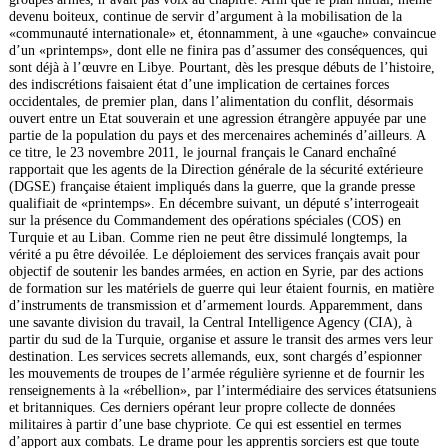
devenu boiteux, continue de servir d’argument à la mobilisation de la
«communauté internationale» et, étonnamment, à une «gauche» convaincue
d’un «printemps», dont elle ne finira pas d’assumer des conséquences, qui
sont déjà à l’œuvre en Libye. Pourtant, dès les presque débuts de l’histoire,
des indiscrétions faisaient état d’une implication de certaines forces
occidentales, de premier plan, dans l’alimentation du conflit, désormais
ouvert entre un Etat souverain et une agression étrangère appuyée par une
partie de la population du pays et des mercenaires acheminés d’ailleurs. A
ce titre, le 23 novembre 2011, le journal français le Canard enchaîné
rapportait que les agents de la Direction générale de la sécurité extérieure
(DGSE) française étaient impliqués dans la guerre, que la grande presse
qualifiait de «printemps». En décembre suivant, un député s’interrogeait
sur la présence du Commandement des opérations spéciales (COS) en
Turquie et au Liban. Comme rien ne peut être dissimulé longtemps, la
vérité a pu être dévoilée. Le déploiement des services français avait pour
objectif de soutenir les bandes armées, en action en Syrie, par des actions
de formation sur les matériels de guerre qui leur étaient fournis, en matière
d’instruments de transmission et d’armement lourds. Apparemment, dans
une savante division du travail, la Central Intelligence Agency (CIA), à
partir du sud de la Turquie, organise et assure le transit des armes vers leur
destination. Les services secrets allemands, eux, sont chargés d’espionner
les mouvements de troupes de l’armée régulière syrienne et de fournir les
renseignements à la «rébellion», par l’intermédiaire des services étatsuniens
et britanniques. Ces derniers opérant leur propre collecte de données
militaires à partir d’une base chypriote. Ce qui est essentiel en termes
d’apport aux combats. Le drame pour les apprentis sorciers est que toute