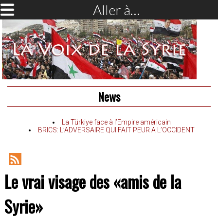
Aller à…
News
La Türkiye face à l’Empire américain
BRICS: L’ADVERSAIRE QUI FAIT PEUR A L’OCCIDENT
RSS
Le vrai visage des «amis de la
Feed
Syrie»