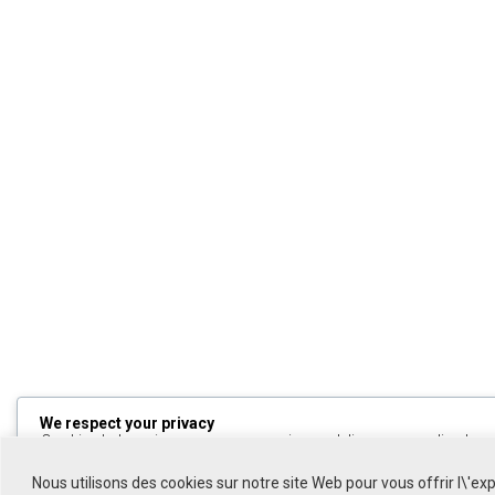
We respect your privacy
Cookies help us improve your experience, deliver personalized cont
can choose which cookies to allow by clicking
Customize
. Click
All
to decline non-essential cookies.
Nous utilisons des cookies sur notre site Web pour vous offrir l\'ex