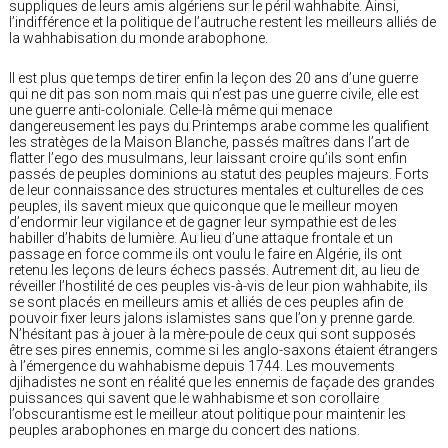
suppliques de leurs amis algériens sur le péril wahhabite. Ainsi,
l’indifférence et la politique de l’autruche restent les meilleurs alliés de
la wahhabisation du monde arabophone.
Il est plus que temps de tirer enfin la leçon des 20 ans d’une guerre
qui ne dit pas son nom mais qui n’est pas une guerre civile, elle est
une guerre anti-coloniale. Celle-là même qui menace
dangereusement les pays du Printemps arabe comme les qualifient
les stratèges de la Maison Blanche, passés maîtres dans l’art de
flatter l’ego des musulmans, leur laissant croire qu’ils sont enfin
passés de peuples dominions au statut des peuples majeurs. Forts
de leur connaissance des structures mentales et culturelles de ces
peuples, ils savent mieux que quiconque que le meilleur moyen
d’endormir leur vigilance et de gagner leur sympathie est de les
habiller d’habits de lumière. Au lieu d’une attaque frontale et un
passage en force comme ils ont voulu le faire en Algérie, ils ont
retenu les leçons de leurs échecs passés. Autrement dit, au lieu de
réveiller l’hostilité de ces peuples vis-à-vis de leur pion wahhabite, ils
se sont placés en meilleurs amis et alliés de ces peuples afin de
pouvoir fixer leurs jalons islamistes sans que l’on y prenne garde.
N’hésitant pas à jouer à la mère-poule de ceux qui sont supposés
être ses pires ennemis, comme si les anglo-saxons étaient étrangers
à l’émergence du wahhabisme depuis 1744. Les mouvements
djihadistes ne sont en réalité que les ennemis de façade des grandes
puissances qui savent que le wahhabisme et son corollaire
l’obscurantisme est le meilleur atout politique pour maintenir les
peuples arabophones en marge du concert des nations.