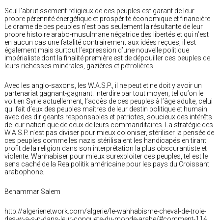
Seul l’abrutissement religieux de ces peuples est garant de leur
propre pérennité énergétique et prospérité économique et financière.
Le drame de ces peuples n’est pas seulement la résultante de leur
propre histoire arabo-musulmane négatrice des libertés et qui n’est
en aucun cas une fatalité contrairement aux idées reçues, il est
également mais surtout l’expression d’une nouvelle politique
impérialiste dont la finalité première est de dépouiller ces peuples de
leurs richesses minérales, gazières et pétrolières.
Avec les anglo-saxons, les W.A.S.P., il ne peut et ne doit y avoir un
partenariat gagnant-gagnant. Interdire par tout moyen, tel qu’on le
voit en Syrie actuellement, l’accès de ces peuples à l’âge adulte, celui
qui fait d’eux des peuples maîtres de leur destin politique et humain
avec des dirigeants responsables et patriotes, soucieux des intérêts
de leur nation que de ceux de leurs commanditaires. La stratégie des
W.A.S.P. n’est pas diviser pour mieux coloniser, stériliser la pensée de
ces peuples comme les nazis stérilisaient les handicapés en tirant
profit de la religion dans son interprétation la plus obscurantiste et
violente. Wahhabiser pour mieux surexploiter ces peuples, tel est le
sens caché de la Realpolitik américaine pour les pays du Croissant
arabophone.
Benammar Salem
http://algerienetwork.com/algerie/le-wahhabisme-cheval-de-troie-
des-w-a-s-p-dans-leur-conquete-du-monde-arabe/#comment-114