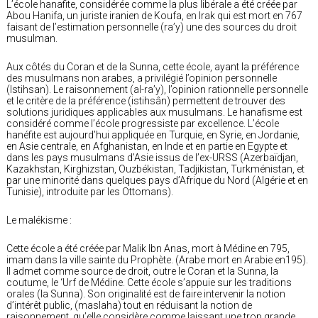
L’école hanafite, considérée comme la plus libérale a été créée par
Abou Hanifa, un juriste iranien de Koufa, en Irak qui est mort en 767
faisant de l’estimation personnelle (ra’y) une des sources du droit
musulman.
Aux côtés du Coran et de la Sunna, cette école, ayant la préférence
des musulmans non arabes, a privilégié l’opinion personnelle
(Istihsan). Le raisonnement (al-ra’y), l’opinion rationnelle personnelle
et le critère de la préférence (istihsân) permettent de trouver des
solutions juridiques applicables aux musulmans. Le hanafisme est
considéré comme l’école progressiste par excellence. L’école
hanéfite est aujourd’hui appliquée en Turquie, en Syrie, en Jordanie,
en Asie centrale, en Afghanistan, en Inde et en partie en Egypte et
dans les pays musulmans d’Asie issus de l’ex-URSS (Azerbaïdjan,
Kazakhstan, Kirghizstan, Ouzbékistan, Tadjikistan, Turkménistan, et
par une minorité dans quelques pays d’Afrique du Nord (Algérie et en
Tunisie), introduite par les Ottomans).
Le malékisme :
Cette école a été créée par Malik Ibn Anas, mort à Médine en 795,
imam dans la ville sainte du Prophète. (Arabe mort en Arabie en195).
Il admet comme source de droit, outre le Coran et la Sunna, la
coutume, le ‘Urf de Médine. Cette école s’appuie sur les traditions
orales (la Sunna). Son originalité est de faire intervenir la notion
d’intérêt public, (maslaha) tout en réduisant la notion de
raisonnement, qu’elle considère comme laissant une trop grande