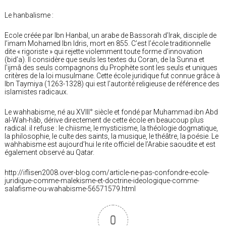
Le hanbalisme :
Ecole créée par Ibn Hanbal, un arabe de Bassorah d’Irak, disciple de
l’imam Mohamed Ibn Idris, mort en 855. C’est l’école traditionnelle
dite « rigoriste » qui rejette violemment toute forme d’innovation
(bid’a). Il considère que seuls les textes du Coran, de la Sunna et
l’ijmâ des seuls compagnons du Prophète sont les seuls et uniques
critères de la loi musulmane. Cette école juridique fut connue grâce à
Ibn Taymiya (1263-1328) qui est l’autorité religieuse de référence des
islamistes radicaux.
Le wahhabisme, né au XVIII° siècle et fondé par Muhammad ibn Abd
al-Wah-hâb, dérive directement de cette école en beaucoup plus
radical. il refuse : le chiisme, le mysticisme, la théologie dogmatique,
la philosophie, le culte des saints, la musique, le théâtre, la poésie. Le
wahhabisme est aujourd’hui le rite officiel de l’Arabie saoudite et est
également observé au Qatar.
http://iflisen2008.over-blog.com/article-ne-pas-confondre-ecole-
juridique-comme-malekisme-et-doctrine-ideologique-comme-
salafisme-ou-wahabisme-56571579.html
0