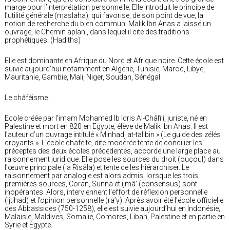
marge pour l’interprétation personnelle. Elle introduit le principe de
l’utilité générale (maslaha), qui favorise, de son point de vue, la
notion de recherche du bien commun. Malik Ibn Anas a laissé un
ouvrage, le Chemin aplani, dans lequel il cite des traditions
prophétiques. (Hadiths)
Elle est dominante en Afrique du Nord et Afrique noire. Cette école est
suivie aujourd’hui notamment en Algérie, Tunisie, Maroc, Libye,
Mauritanie, Gambie, Mali, Niger, Soudan, Sénégal.
Le châféisme :
Ecole créée par l’imam Mohamed Ib Idris Al-Châfi’i, juriste, né en
Palestine et mort en 820 en Egypte, élève de Malik Ibn Anas. Il est
l’auteur d’un ouvrage intitulé « Minhadj at-talibin » (Le guide des zélés
croyants ». L’école chaféite, dite modérée tente de concilier les
préceptes des deux écoles précédentes, accorde une large place au
raisonnement juridique. Elle pose les sources du droit (ouçoul) dans
l’œuvre principale (la Risâla) et tente de les hiérarchiser. Le
raisonnement par analogie est alors admis, lorsque les trois
premières sources, Coran, Sunna et ijmâ’ (consensus) sont
inopérantes. Alors, interviennent l’effort de réflexion personnelle
(ijtihad) et l’opinion personnelle (ra’y). Après avoir été l’école officielle
des Abbassides (750-1258), elle est suivie aujourd’hui en Indonésie,
Malaisie, Maldives, Somalie, Comores, Liban, Palestine et en partie en
Syrie et Égypte.