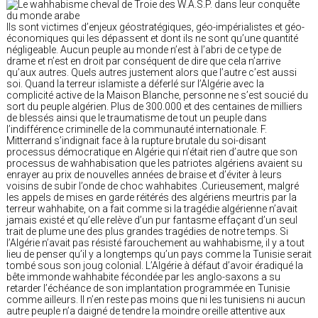
Ils sont victimes d’enjeux géostratégiques, géo-impérialistes et géo-
économiques qui les dépassent et dont ils ne sont qu’une quantité
négligeable. Aucun peuple au monde n’est à l’abri de ce type de
drame et n’est en droit par conséquent de dire que cela n’arrive
qu’aux autres. Quels autres justement alors que l’autre c’est aussi
soi. Quand la terreur islamiste a déferlé sur l’Algérie avec la
complicité active de la Maison Blanche, personne ne s’est soucié du
sort du peuple algérien. Plus de 300.000 et des centaines de milliers
de blessés ainsi que le traumatisme de tout un peuple dans
l’indifférence criminelle de la communauté internationale. F.
Mitterrand s’indignait face à la rupture brutale du soi-disant
processus démocratique en Algérie qui n’était rien d’autre que son
processus de wahhabisation que les patriotes algériens avaient su
enrayer au prix de nouvelles années de braise et d’éviter à leurs
voisins de subir l’onde de choc wahhabites .Curieusement, malgré
les appels de mises en garde réitérés des algériens meurtris par la
terreur wahhabite, on a fait comme si la tragédie algérienne n’avait
jamais existé et qu’elle relève d’un pur fantasme effaçant d’un seul
trait de plume une des plus grandes tragédies de notre temps. Si
l’Algérie n’avait pas résisté farouchement au wahhabisme, il y a tout
lieu de penser qu’il y a longtemps qu’un pays comme la Tunisie serait
tombé sous son joug colonial. L’Algérie à défaut d’avoir éradiqué la
bête immonde wahhabite fécondée par les anglo-saxons a su
retarder l’échéance de son implantation programmée en Tunisie
comme ailleurs. Il n’en reste pas moins que ni les tunisiens ni aucun
autre peuple n’a daigné de tendre la moindre oreille attentive aux