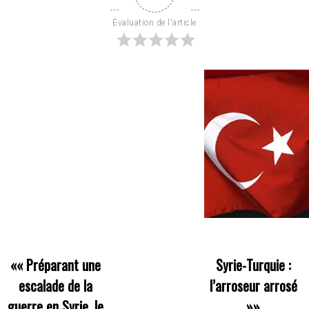
Évaluation de l'article
««
Préparant une
Syrie-Turquie :
escalade de la
l’arroseur arrosé
guerre en Syrie, le
»»