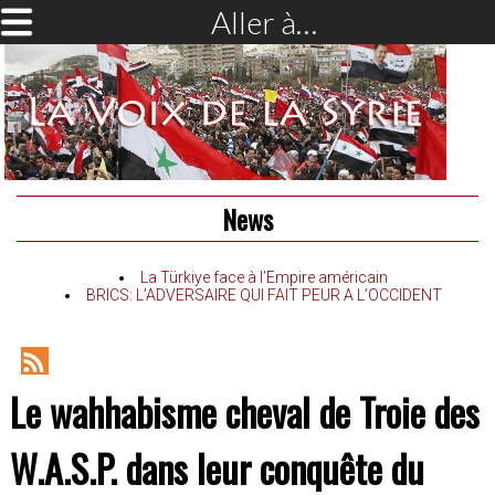
Aller à…
News
La Türkiye face à l’Empire américain
BRICS: L’ADVERSAIRE QUI FAIT PEUR A L’OCCIDENT
RSS
Le wahhabisme cheval de Troie des
Feed
W.A.S.P. dans leur conquête du