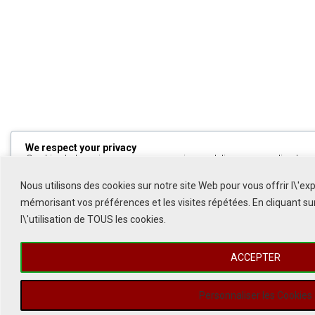
We respect your privacy
Cookies help us improve your experience, deliver personalized cont
can choose which cookies to allow by clicking
Customize
. Click
All
to decline non-essential cookies.
Nous utilisons des cookies sur notre site Web pour vous offrir l\'ex
mémorisant vos préférences et les visites répétées. En cliquant s
Customize
l\'utilisation de TOUS les cookies.
Reject All
ACCEPTER
Accept All
Powered by
Personnaliser les Cookies