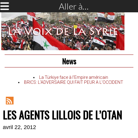
Aller à…
News
La Türkiye face à l’Empire américain
BRICS: L’ADVERSAIRE QUI FAIT PEUR A L’OCCIDENT
RSS
LES AGENTS LILLOIS DE L’OTAN
Feed
avril 22, 2012