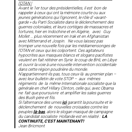
l’OTAN !
Avant le 1er tour des présidentielles, il est bon de
rappeler à ceux qui ont la mémoire courte ou aux
jeunes générations qui l’ignorent, le rôle d' »avant-
garde » du Parti Socialiste dans le déclenchement des
guerres coloniales, et leurs cortèges de massacres et
tortures, hier en Indochine et en Algérie, avec Guy
Mollet … plus récemment en Irak et en Afghanistan
avec Mitterrand et Jospin. Ne vous laissez pas
tromper une nouvelle fois par les médiamensonges de
l’OTAN et ceux qui les colportent. Ces agitateurs
hypocrites aux masques blancs et slogans pacifistes
veulent en fait réitérer en Syrie le coup de BHL en Libye
et ouvrir la voie à une nouvelle intervention occidentale
dans cette région poudrière du monde.
N’appartiennent-ils pas, tous ceux-là au premier plan –
avec leur bulletin de vote STOP – aux mêmes
régiments de la même Internationale socialiste que la
générale en chef Hillary Clinton, celle qui, avec Obama
ne fait que poursuivre et amplifier les sales guerres
des Bush père et fils.
Si l’alternance des urnes
ici
garantit la poursuite et le
déclenchement de nouvelles croisades contre les
peuples
là-bas
, alors le slogan masqué de campagne
du candidat socialiste Hollande est en réalité :
LA
CONTINUITE, C’EST MAINTENANT!
Jean Bricmont