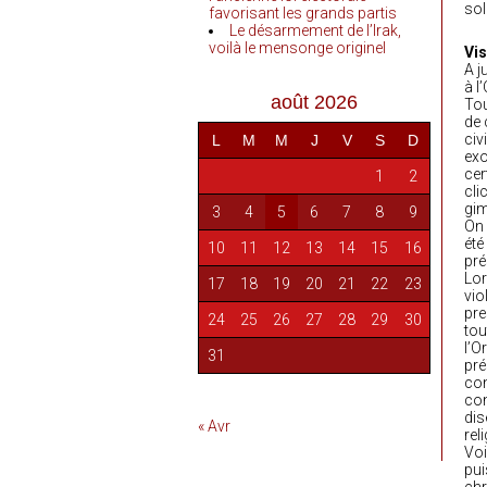
sol
favorisant les grands partis
Le désarmement de l’Irak,
voilà le mensonge originel
Vis
A j
à l
août 2026
Tou
de 
civ
L
M
M
J
V
S
D
exo
cer
1
2
cli
gim
3
4
5
6
7
8
9
On 
été
10
11
12
13
14
15
16
pré
Lor
17
18
19
20
21
22
23
vio
pre
24
25
26
27
28
29
30
tou
l’O
31
pré
con
con
dis
« Avr
rel
Voi
pui