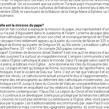
14 au 16 septembre, Benedict XVI s’est rendu au Liban prêcher la bonne pa
 pontificat. On se souvient que sa visite en Turquie pays musulman maj
x mois après le discours sulfureux de Ratisbonne, a donné lieu à des man
embre 2006, le sanctuaire de la Maison de la Vierge Marie à Éphèse, un li
sulmans.
lle est la mission du pape?
est en fait conduit à expliquer la mission du pape, seul représentant d’une
qui n’a pas d’équivalent dans le Judaïsme et l’Islam. Le terme de pape dés
glise catholique romaine, et non son chef, et monarque temporel de l’État
re de pape n’est réellement apparu qu’à partir du concile de Nicée en 325
vêque de Rome qu’à partir de Grégoire VII, au XIe siècle. La tradition cathol
’apôtre Pierre. 33 – 64/67. On compte 265 papes romains.
pape? Combien de divisions disait Staline? Il est vrai qu’il ne dispose d’
des suisses! Il a surtout un magistère moral. L’empire communiste s’est
e dans l’Église catholique et dans le monde. Dans l’Evangile selon saint M
te pierre, je bâtirais mon Église… Je te donnerai les clés du Royaume des
us. Le pape en tant qu’évêque de Rome, successeur de l’apôtre Pierre, veill
holiques. Il est le vicaire de Dieu sur Terre. C’est un fait que Vatican II
slam est révolu. Le catholicisme actuel a tourné le dos à l’aggiornamento. D
omphe des intransigeants au détriment des catholiques modernistes. Jusq
holique ira-t-il? Jusqu’à faire du Concile de Vatican une parenthèse bien 
mmetta Venner en enquêtant sur les relations du Saint-Siège ont recensé
holicisme contemporain: l’Opus Dei, La Légion du Christ et les traditionali
n, il continue à se développer, toléré puis protégé par la hiérarchie catholi
 oeuvres ne sont pas extrêmes ou extérieures à l’Eglise, elles «font parie
lue par le pape». Les traditionnalistes excommuniés par Jean-Paul II von
sant pénitence mais comme des «gagnants gagnants»: ils sont tous vrai