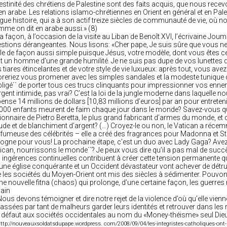
estinité des chrétiens de Palestine sont des faits acquis, que nous rece
 en arabe. Les relations islamo-chrétiennes en Orient en général et en Pale
gue histoire, qui a à son actif treize siècles de communauté de vie, où no
me on dit en arabe aussi.» (8)
a façon, à l’occasion de la visite au Liban de Benoît XVI, l’écrivaine 
stions dérangeantes. Nous lisons: «Cher pape, Je suis sûre que vous ne 
le de façon aussi simple puisque Jésus, votre modèle, dont vous êtes ce
it un homme d’une grande humilité. Je ne suis pas dupe de vos lunettes d
 tiares étincelantes et de votre style de vie luxueux: après tout, vous avez
reriez vous promener avec les simples sandales et la modeste tunique qu
bligé´´ de porter tous ces trucs clinquants pour impressionner vos ennem
rgent intimide, pas vrai? C’est la loi de la jungle moderne dans laquelle 
ense 14 millions de dollars [10,83 millions d’euros] par an pour entreteni
000 enfants meurent de faim chaque jour dans le monde? Savez-vous que
ionnaire de Pietro Beretta, le plus grand fabricant d’armes du monde, et
ude et de blanchiment d’argent? (…) Croyez-le ou non, le Vatican a réce
fumeuse des célébrités – elle a créé des fragrances pour Madonna et Stin
ogne pour vous! La prochaine étape, c’est un duo avec Lady Gaga? Avez-
ican, nourrissons le monde´´? Je peux vous dire qu’il a pas mal de succ
 ingérences continuelles contribuent à créer cette tension permanente qui 
une église conquérante et un Occident dévastateur vont achever de détruire 
 les sociétés du Moyen-Orient ont mis des siècles à sédimenter. Pouvons
ne nouvelle fitna (chaos) qui prolonge, d’une certaine façon, les guerres
ain
 Nous devons témoigner et dire notre rejet de la violence d’où qu’elle vie
assées par tant de malheurs garder leurs identités et retrouver dans les re
t défaut aux sociétés occidentales au nom du «Money-théisme» seul Dieu
http://nouveauxsoldatsdupape.wordpress. com/2008/09/04/les-integristes-catholiques-ont-l