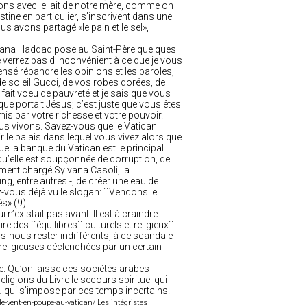
vons avec le lait de notre mère, comme on
stine en particulier, s’inscrivent dans une
us avons partagé «le pain et le sel»,
Joumana Haddad pose au Saint-Père quelques
verrez pas d’inconvénient à ce que je vous
nsé répandre les opinions et les paroles,
e soleil Gucci, de vos robes dorées, de
 fait voeu de pauvreté et je sais que vous
e portait Jésus; c’est juste que vous êtes
is par votre richesse et votre pouvoir.
nous vivons. Savez-vous que le Vatican
r le palais dans lequel vous vivez alors que
 la banque du Vatican est le principal
 qu’elle est soupçonnée de corruption, de
mment chargé Sylvana Casoli, la
g, entre autres -, de créer une eau de
vous déjà vu le slogan: ´´Vendons le
ès».(9)
n’existait pas avant. Il est à craindre
des ´´équilibres´´ culturels et religieux´´
-nous rester indifférents, à ce scandale
 religieuses déclenchées par un certain
nne. Qu’on laisse ces sociétés arabes
ligions du Livre le secours spirituel qui
 qui s’impose par ces temps incertains.
e-vent-en-poupe-au-vatican/ Les intégristes