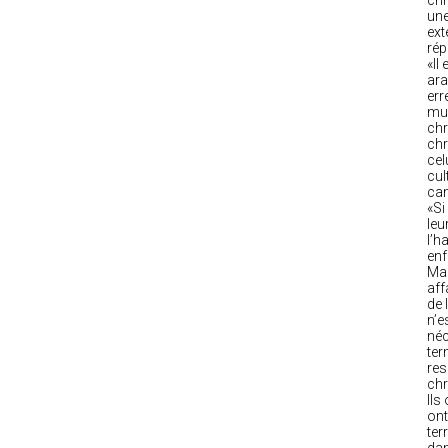
chr
une
ext
rép
«Il
ara
err
mus
chr
chr
cel
cul
cam
«Si
leu
l’h
enf
Mar
aff
de 
n’e
néc
ter
res
chr
Ils
ont
ter