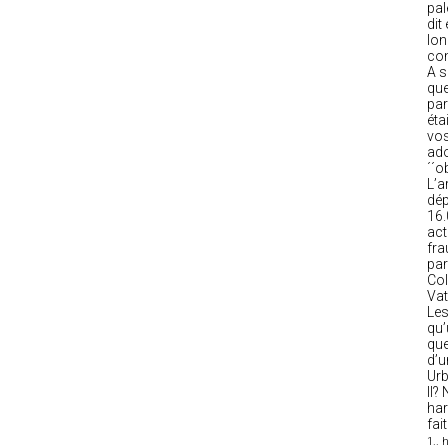
pal
dit
lon
com
A s
que
par
éta
vos
ado
´´o
L’a
dép
16.
act
fra
par
Col
Vat
Les
qu’
que
d’u
Urb
II?
har
fai
1.. 