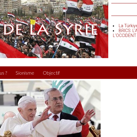
La Türkiy
BRICS: L
L’OCCIDENT
us ?
Sionisme
Objectif