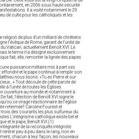
role. Cette visite est la vingt-cinquième de
oritairement, en 2006 sous haute sécurité
ifestations. Il a visité notamment le 29
eu de culte pour les catholiques et les
 religion de plus d’un milliard de chrétiens
igne l’évêque de Rome, garant de l’unité de
 du Vatican, actuellement Benoît XVI. Le
 mais le terme n’a désigné exclusivement
ique fait, elle, remonter la lignée des papes
aucune puissance militaire mis à part ses
 effondré et le pape continue à remplir son
atthieu nous lisons: «Tu es Pierre et sur
 cieux…» Tout découle de cette parole de
e à l’unité de toutes les Églises
 et son ouverture au monde et notamment à
e fait, l’élection de Benoît XVI signe le
u’où ce virage réactionnaire de l’église
vite refermée? Caroline Fourest et
 trois des courants les plus sulfureux du
stes L’intégrisme catholique existe bel et
que et le pape, Benoît XVI.(1)
 intégrante de la reconquête intégriste
t rentrer peu à peu dans le rang, non en
ment, chacun à leur façon, les nouveaux