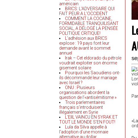
américain
BRICS: L’ADVERSAIRE QUI
FAIT PEUR A L’OCCIDENT
COMMENT LA COCAÏNE,
FORMIDABLE TRANQUILISANT
L
SOCIAL, A DÉLOGÉ LA PENSÉE
POLITIQUE CRITIQUE!
L’adhésion aux BRICS
A
explose : 19 pays font leur
demande avant le sommet
annuel
se
Irak – Cet eldorado du pétrole
voudrait exploiter son énorme
gisement solaire
Pourquoi les Saoudiens ont-
ils décommandé leur mariage
Lor
avec Israël ?
vio
ONU : Plusieurs
organisations abordent la
Pa
question de l’«antisémitisme »
Trois parlementaires
français s’introduisent
illégalement en Syrie
L’EIIL VAINCU EN SYRAK ET
«La
TOUT LE MONDE S’EN FOUT!
ord
Lula da Silva appelle à
l’adoption d’une monnaie
alternative au dollar