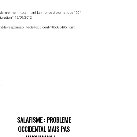
/l-islam-ennemi-total.html Le monde diplomatique 1994
igration´´ 15/09/2012
ent-la-responsabilite-de-l-occident-105580495.html
SALAFISME : PROBLEME
OCCIDENTAL MAIS PAS