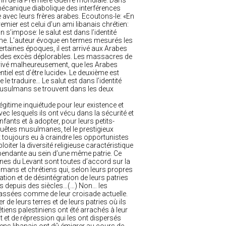
 fin de la Première Guerre mondiale. Dans
mécanique diabolique des interférences
e avec leurs frères arabes. Ecoutons-le: «En
ier est celui d’un ami libanais chrétien:
n s’impose: le salut est dans l’identité
me. L’auteur évoque en termes mesurés les
ertaines époques, il est arrivé aux Arabes
 à des excès déplorables. Les massacres de
rrivé malheureusement, que les Arabes
el est d’être lucide». Le deuxième est
 le traduire… Le salut est dans l’identité
s musulmans se trouvent dans les deux
légitime inquiétude pour leur existence et
ec lesquels ils ont vécu dans la sécurité et
nfants et à adopter, pour leurs petits-
êtes musulmanes, tel le prestigieux
toujours eu à craindre les opportunistes
loiter la diversité religieuse caractéristique
dépendante au sein d’une même patrie. Ce
nnes du Levant sont toutes d’accord sur la
ulmans et chrétiens qui, selon leurs propres
tion et de désintégration de leurs patries
es depuis des siècles…(…) Non… les
 passées comme de leur croisade actuelle.
r de leurs terres et de leurs patries où ils
iens palestiniens ont été arrachés à leur
nt et de répression qui les ont dispersés