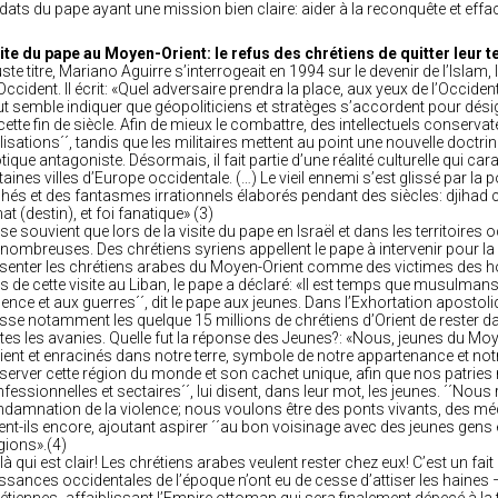
dats du pape ayant une mission bien claire: aider à la reconquête et effac
ite du pape au Moyen-Orient: le refus des chrétiens de quitter leur t
uste titre, Mariano Aguirre s’interrogeait en 1994 sur le devenir de l’Isl
’Occident. Il écrit: «Quel adversaire prendra la place, aux yeux de l’Oc
t semble indiquer que géopoliticiens et stratèges s’accordent pour dési
cette fin de siècle. Afin de mieux le combattre, des intellectuels conserva
ilisations´´, tandis que les militaires mettent au point une nouvelle doctrine
tique antagoniste. Désormais, il fait partie d’une réalité culturelle qui car
taines villes d’Europe occidentale. (…) Le vieil ennemi s’est glissé par la po
chés et des fantasmes irrationnels élaborés pendant des siècles: djihad c
at (destin), et foi fanatique» (3)
se souvient que lors de la visite du pape en Israël et dans les territoire
 nombreuses. Des chrétiens syriens appellent le pape à intervenir pour la
senter les chrétiens arabes du Moyen-Orient comme des victimes des
s de cette visite au Liban, le pape a déclaré: «Il est temps que musulmans 
lence et aux guerres´´, dit le pape aux jeunes. Dans l’Exhortation apostoli
sse notamment les quelque 15 millions de chrétiens d’Orient de rester da
tes les avanies. Quelle fut la réponse des Jeunes?: «Nous, jeunes du Moy
rient et enracinés dans notre terre, symbole de notre appartenance et not
server cette région du monde et son cachet unique, afin que nos patries
fessionnelles et sectaires´´, lui disent, dans leur mot, les jeunes. ´´Nous 
damnation de la violence; nous voulons être des ponts vivants, des méd
ent-ils encore, ajoutant aspirer ´´au bon voisinage avec des jeunes gens e
igions».(4)
là qui est clair! Les chrétiens arabes veulent rester chez eux! C’est un fait
ssances occidentales de l’époque n’ont eu de cesse d’attiser les haines – 