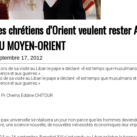
es chrétiens d’Orient veulent rester
U MOYEN-ORIENT
ptembre 17, 2012
s de sa visite au Liban le pape a déclaré: «Il est temps que musulmans et 
lence et aux guerres.»
r Pr Chems Eddine CHITOUR
 paix universelle se réalisera un jour non parce que les hommes devien
re, une science nouvelle, de nouvelles nécessités économiques leur impo