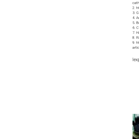
cath
2. 
3. G
4. A
5. B
6. C
7. H
8. R
9. h
arti
le