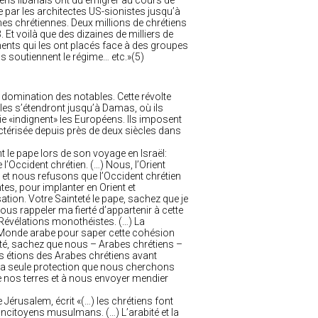
iens libanais ont dû émigrer au cours de
e par les architectes US-sionistes jusqu’à
nes chrétiennes. Deux millions de chrétiens
 Et voilà que des dizaines de milliers de
ements qui les ont placés face à des groupes
s soutiennent le régime… etc.»(5)
 domination des notables. Cette révolte
les s’étendront jusqu’à Damas, où ils
ie «indignent» les Européens. Ils imposent
actérisée depuis près de deux siècles dans
t le pape lors de son voyage en Israël:
 l’Occident chrétien. (…) Nous, l’Orient
 et nous refusons que l’Occident chrétien
ntes, pour implanter en Orient et
ation. Votre Sainteté le pape, sachez que je
us rappeler ma fierté d’appartenir à cette
es Révélations monothéistes. (…) La
e Monde arabe pour saper cette cohésion
teté, sachez que nous – Arabes chrétiens –
 étions des Arabes chrétiens avant
 La seule protection que nous cherchons
 nos terres et à nous envoyer mendier
e Jérusalem, écrit «(…) les chrétiens font
rs concitoyens musulmans. (…) L’arabité et la