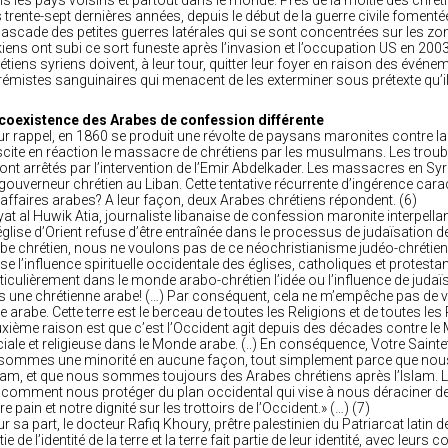
s les pays voisins et partout dans le monde. Près de la moitié des chrét
 trente-sept dernières années, depuis le début de la guerre civile fomenté
cascade des petites guerres latérales qui se sont concentrées sur les zo
kiens ont subi ce sort funeste après l’invasion et l’occupation US en 2003.
étiens syriens doivent, à leur tour, quitter leur foyer en raison des évén
rémistes sanguinaires qui menacent de les exterminer sous prétexte qu’il
coexistence des Arabes de confession différente
r rappel, en 1860 se produit une révolte de paysans maronites contre la
cite en réaction le massacre de chrétiens par les musulmans. Les troub
ont arrêtés par l’intervention de l’Emir Abdelkader. Les massacres en Syr
gouverneur chrétien au Liban. Cette tentative récurrente d’ingérence car
 affaires arabes? A leur façon, deux Arabes chrétiens répondent. (6)
at al Huwik Atia, journaliste libanaise de confession maronite interpellan
église d’Orient refuse d’être entraînée dans le processus de judaïsation de
be chrétien, nous ne voulons pas de ce néochristianisme judéo-chrétien
lise l’influence spirituelle occidentale des églises, catholiques et protesta
ticulièrement dans le monde arabo-chrétien l’idée ou l’influence de judaïs
s une chrétienne arabe! (…) Par conséquent, cela ne m’empêche pas de vo
re arabe. Cette terre est le berceau de toutes les Religions et de toutes l
xième raison est que c’est l’Occident agit depuis des décades contre l
iale et religieuse dans le Monde arabe. (..) En conséquence, Votre Sain
sommes une minorité en aucune façon, tout simplement parce que nous
slam, et que nous sommes toujours des Arabes chrétiens après l’Islam.
 comment nous protéger du plan occidental qui vise à nous déraciner de
re pain et notre dignité sur les trottoirs de l’Occident.» (…) (7)
r sa part, le docteur Rafiq Khoury, prêtre palestinien du Patriarcat latin d
tie de l’identité de la terre et la terre fait partie de leur identité, avec leu