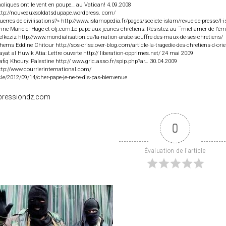
oliques ont le vent en poupe… au Vatican! 4.09.2008
http://nouveauxsoldatsdupape.wordpress. com/
uerres de civilisations?» http://www.islamopedia.fr/pages/societe-islam/revue-de-presse
nne-Marie el-Hage et olj.com:Le pape aux jeunes chrétiens: Résistez au ´´miel amer de l’ém
elkeziz http://www.mondialisation.ca/la-nation-arabe-souffre-des-maux-de-ses-chretiens/
hems Eddine Chitour http://sos-crise.over-blog.com/article-la-tragedie-des-chretiens-d-ori
ayat al Huwik Atia: Lettre ouverte http:// liberation-opprimes.net/ 24 mai 2009
afiq Khoury: Palestine http:// www.gric.asso.fr/spip.php?ar… 30.04.2009
ttp://www.courrierinternational.com/
cle/2012/09/14/cher-pape-je-ne-te-dis-pas-bienvenue
xpressiondz.com
0
Évaluation de l'article