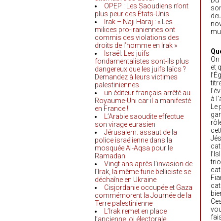
Du 
OPEP : Les Saoudiens n’ont
son
plus peur des États-Unis
deu
Irak – Naji Haraj : « Les
nov
milices pro-iraniennes ont
mu
commis des violations des
droits de l’homme en Irak »
Que
Israël: Les juifs
On 
fondamentalistes sont-ils plus
et 
dangereux que les juifs laïcs ?
l’É
Demandez à leurs victimes
tit
palestiniennes
l’é
un éditeur français arrêté au
à l
Royaume-Uni car il a manifesté
Le 
en France !
gar
L’Arabie saoudite effectue
rôl
son virage eurasien
cet
Jérusalem: assaut de la
Jés
police israélienne dans la
cat
mosquée Al-Aqsa pour le
l’I
Ramadan
tri
Vingt ans après l’invasion de
cat
l’Irak, la même furie belliciste se
Fia
déchaîne en Ukraine
cat
Cisjordanie occupée et Gaza
bie
commémorent la Journée de la
Ces
Terre palestinienne
vou
L’Irak remet en place
fai
l’ancienne loi électorale