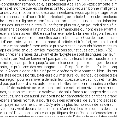
étiennes- affaiblissant l’Empire ottoman qui sera finalement dépecé à la
 contribution remarquable, le professeur Abel Ilah Belkeziz démonte la 
ernes et montre que les chrétiens ont toujours vécu en bonne intelligenc
onse: voici, mot par mot, deux commentaires reçus après partage. Le prem
 est remarquable d’honnêteté intellectuelle, cet article. Une seule conclusio
be – toutes religions et confessions comprises – et non dans l’islamis
eurs des uns et des autres. D’une façon plus crue, on pourrait dire qu’à c
ulmans de céder à l’instinct de foule (manipulée ou non) en se livrant
étiens à Damas en 1860 en sont un exemple. De la même façon, il est a
étiens ont servi de marionnettes consentantes aux Occidentaux… L’essenti
ui d’une amie syrienne musulmane: «L’article est très fort, ce serait bien de
turelle et nationale à mon avis, la preuve c’est que des chrétiens et de
ps en Syrie, en oubliant les importations touristiques actuelles…».(5)
 les chrétiens arabes du Levant et de l’Égypte se sont distingués par leur 
r destin, ce n’est certainement pas par peur de leurs frères musulmans av
armonie, allant parfois jusqu’à sceller leur union par le mariage de leurs e
ants, les prénoms des compagnons du Prophète et des chefs des conqu
oun Abboud dont le fils aîné porte le prénom de Mohamad. Non… ils ont 
airistes de tous bords, extérieurs ou intérieurs, qui n’ont eu de cesse d’exp
leur région pour en arriver à démolir leur coexistence pacifique et inter
st pas par hasard si les autorités spirituelles des communautés chrétie
essité de maintenir cette relation confraternelle et conviviale entre mus
mes, est non seulement la seule voie de salut face aux dangers de disloca
pectives, mais est aussi une doctrine fondamentale des chrétiens arab
étiens arabes n’ont eu à souffrir que des étrangers, de leurs croisades
 ont payé horriblement cher… Qu’y a-t-il de plus horrible que de les déracine
 vécu ou vivent depuis des centaines d’années? Les trois quarts des chrét
re suite à l’invasion sioniste, aux politiques de judaïsation, d’encercleme