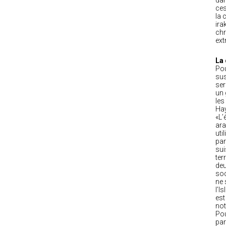
dan
ces
la 
ira
chr
ext
La 
Pou
sus
ser
un 
les
Hay
«L’
ara
uti
par
sui
ter
deu
soc
ne 
l’I
est
not
Pou
par