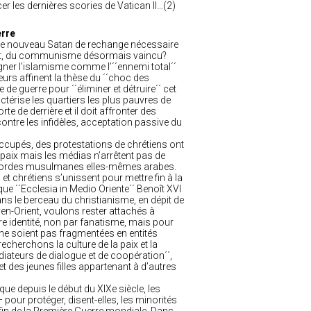
er les dernières scories de Vatican II…(2)
erre
am, le nouveau Satan de rechange nécessaire
cident, du communisme désormais vaincu?
gner l’islamisme comme l’´´ennemi total´´
teurs affinent la thèse du ´´choc des
 de guerre pour ´´éliminer et détruire´´ cet
actérise les quartiers les plus pauvres de
rte de derrière et il doit affronter des
ontre les infidèles, acceptation passive du
s occupés, des protestations de chrétiens ont
 paix mais les médias n’arrêtent pas de
 hordes musulmanes elles-mêmes arabes.
et chrétiens s’unissent pour mettre fin à la
que ´´Ecclesia in Medio Oriente´´ Benoît XVI
ns le berceau du christianisme, en dépit de
en-Orient, voulons rester attachés à
re identité, non par fanatisme, mais pour
 ne soient pas fragmentées en entités
recherchons la culture de la paix et la
iateurs de dialogue et de coopération´´,
t des jeunes filles appartenant à d’autres
 que depuis le début du XIXe siècle, les
pour protéger, disent-elles, les minorités