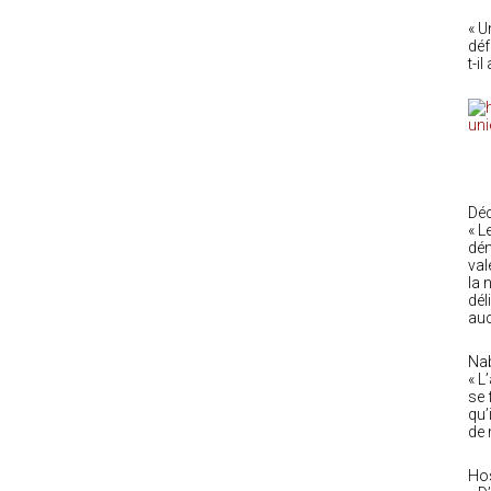
« U
déf
t-il
uni
Déc
« L
dém
val
la 
dél
auc
Nab
« L
se 
qu’
de 
Hos