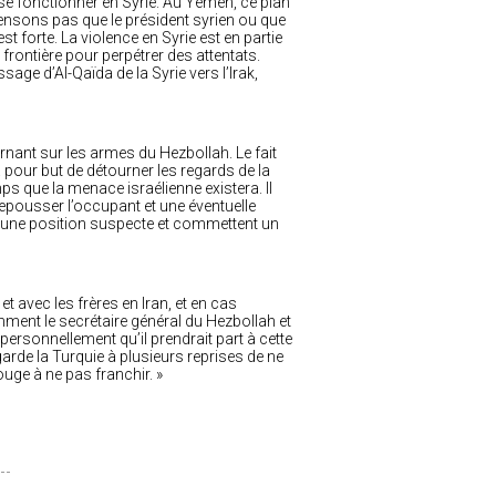
se fonctionner en Syrie. Au Yémen, ce plan
 pensons pas que le président syrien ou que
t forte. La violence en Syrie est en partie
frontière pour perpétrer des attentats.
ge d’Al-Qaïda de la Syrie vers l’Irak,
harnant sur les armes du Hezbollah. Le fait
 pour but de détourner les regards de la
 que la menace israélienne existera. Il
 repousser l’occupant et une éventuelle
ns une position suspecte et commettent un
et avec les frères en Iran, et en cas
emment le secrétaire général du Hezbollah et
rsonnellement qu’il prendrait part à cette
 garde la Turquie à plusieurs reprises de ne
ouge à ne pas franchir. »