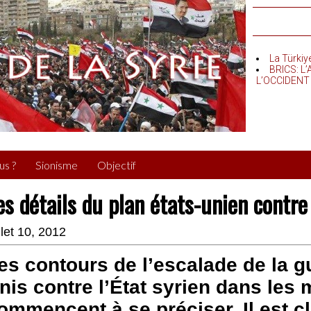
La Türkiy
BRICS: L
L’OCCIDENT
us ?
Sionisme
Objectif
es détails du plan états-unien contre 
illet 10, 2012
es contours de l’escalade de la g
nis contre l’État syrien dans les 
ommencent à se préciser. Il est cl