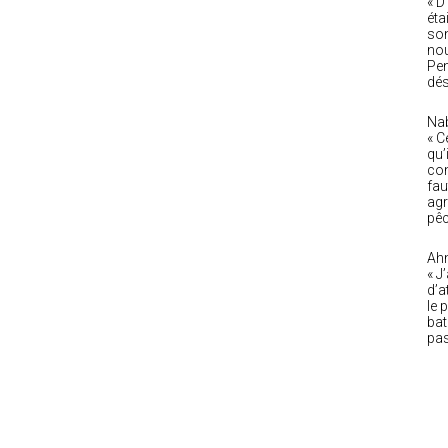
« D
éta
son
nou
Pen
dés
Nab
« C
qu’
con
fau
agr
pêc
Ahm
« J
d’a
le 
bat
pas