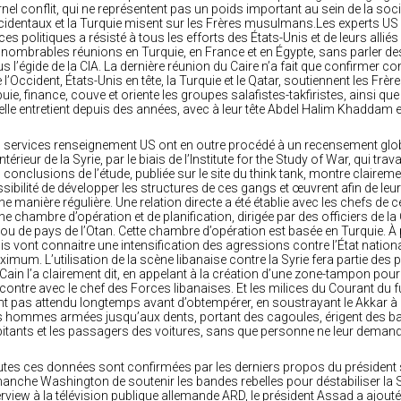
rnel conflit, qui ne représentent pas un poids important au sein de la soci
identaux et la Turquie misent sur les Frères musulmans.Les experts U
ces politiques a résisté à tous les efforts des États-Unis et de leurs alliés
nnombrables réunions en Turquie, en France et en Égypte, sans parler de
s l’égide de la CIA. La dernière réunion du Caire n’a fait que confirmer com
 l’Occident, États-Unis en tête, la Turquie et le Qatar, soutiennent les Fr
uie, finance, couve et oriente les groupes salafistes-takfiristes, ainsi qu
elle entretient depuis des années, avec à leur tête Abdel Halim Khaddam e
 services renseignement US ont en outre procédé à un recensement glo
’intérieur de la Syrie, par le biais de l’Institute for the Study of War, qui tra
 conclusions de l’étude, publiée sur le site du think tank, montre claireme
sibilité de développer les structures de ces gangs et œuvrent afin de leu
ne manière régulière. Une relation directe a été établie avec les chefs de 
ne chambre d’opération et de planification, dirigée par des officiers de 
ou de pays de l’Otan. Cette chambre d’opération est basée en Turquie. À pa
s vont connaitre une intensification des agressions contre l’État national 
imum. L’utilisation de la scène libanaise contre la Syrie fera partie des pr
ain l’a clairement dit, en appelant à la création d’une zone-tampon pour l
contre avec le chef des Forces libanaises. Et les milices du Courant du f
nt pas attendu longtemps avant d’obtempérer, en soustrayant le Akkar à l’auto
 hommes armées jusqu’aux dents, portant des cagoules, érigent des barrag
itants et les passagers des voitures, sans que personne ne leur dema
tes ces données sont confirmées par les derniers propos du président 
anche Washington de soutenir les bandes rebelles pour déstabiliser la S
erview à la télévision publique allemande ARD, le président Assad a ajouté