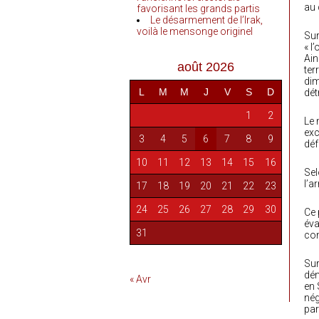
au 
favorisant les grands partis
Le désarmement de l’Irak,
voilà le mensonge originel
Sur
« l
Ain
août 2026
ter
dim
L
M
M
J
V
S
D
dét
1
2
Le 
exc
3
4
5
6
7
8
9
déf
10
11
12
13
14
15
16
Sel
l’a
17
18
19
20
21
22
23
24
25
26
27
28
29
30
Ce 
éva
31
con
Sur
dém
« Avr
en 
nég
par