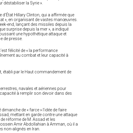
 déstabiliser la Syrie ».
d’État Hillary Clinton, qui a affirmée que
’État », en organisant de vastes manœuvres.
week-end, lançant des missiles depuis la
que surprise depuis la mer », a indiqué
poussant une hypothétique attaque et
ce de presse.
s’est félicité de « la performance
aînement au combat et leur capacité à
at, établi par le Haut commandement de
errestres, navales et aériennes pour
 capacité à remplir son devoir dans des
é dimanche de « farce » l’idée de faire
-Assad, mettant en garde contre une attaque
ns de réforme de M. Assad et les
é Hossein Amir Abdollahian à Amman, où il a
s non-alignés en Iran.