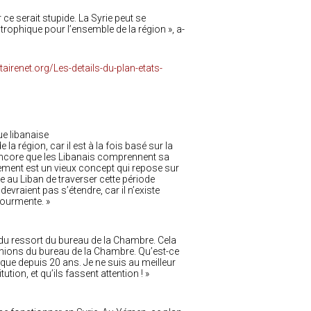
r ce serait stupide. La Syrie peut se
strophique pour l’ensemble de la région », a-
airenet.org/Les-details-du-plan-etats-
ue libanaise
la région, car il est à la fois basé sur la
it encore que les Libanais comprennent sa
nement est un vieux concept qui repose sur
re au Liban de traverser cette période
vraient pas s’étendre, car il n’existe
 tourmente. »
s du ressort du bureau de la Chambre. Cela
unions du bureau de la Chambre. Qu’est-ce
lique depuis 20 ans. Je ne suis au meilleur
ion, et qu’ils fassent attention ! »