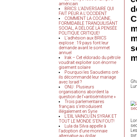
américain
d
BRICS: L’ADVERSAIRE QUI
FAIT PEUR A L’OCCIDENT
C
COMMENT LA COCAÏNE,
FORMIDABLE TRANQUILISANT
m
SOCIAL, A DÉLOGÉ LA PENSÉE
POLITIQUE CRITIQUE!
m
L’adhésion aux BRICS
explose : 19 pays font leur
s
demande avant le sommet
annuel
m
Irak – Cet eldorado du pétrole
voudrait exploiter son énorme
gisement solaire
Pourquoi les Saoudiens ont-
ils décommandé leur mariage
Gha
avec Israël ?
Lun
ONU : Plusieurs
organisations abordent la
question de l’«antisémitisme »
Trois parlementaires
français s’introduisent
illégalement en Syrie
L’EIIL VAINCU EN SYRAK ET
Lor
TOUT LE MONDE S’EN FOUT!
sec
Lula da Silva appelle à
Les
l’adoption d’une monnaie
syr
alternative au dollar