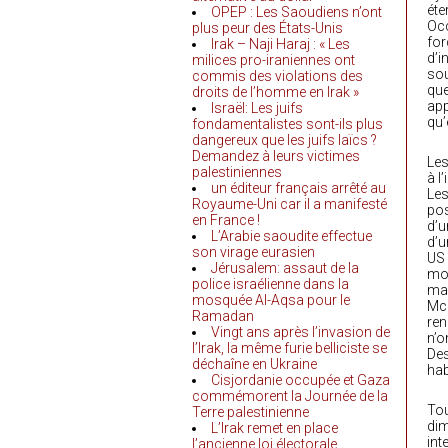
éte
OPEP : Les Saoudiens n’ont
Occ
plus peur des États-Unis
for
Irak – Naji Haraj : « Les
d’i
milices pro-iraniennes ont
sou
commis des violations des
que
droits de l’homme en Irak »
app
Israël: Les juifs
qu’
fondamentalistes sont-ils plus
dangereux que les juifs laïcs ?
Demandez à leurs victimes
Les
palestiniennes
à l
un éditeur français arrêté au
Les
Royaume-Uni car il a manifesté
pos
en France !
d’u
L’Arabie saoudite effectue
d’u
son virage eurasien
US 
Jérusalem: assaut de la
moi
police israélienne dans la
max
mosquée Al-Aqsa pour le
McC
Ramadan
ren
Vingt ans après l’invasion de
n’o
l’Irak, la même furie belliciste se
Des
déchaîne en Ukraine
hab
Cisjordanie occupée et Gaza
commémorent la Journée de la
Tou
Terre palestinienne
dim
L’Irak remet en place
int
l’ancienne loi électorale