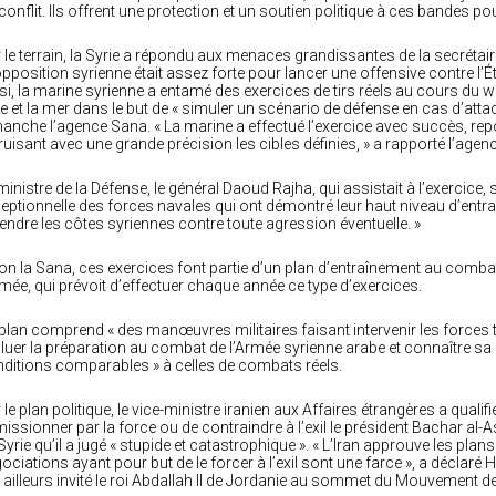
conflit. Ils offrent une protection et un soutien politique à ces bandes pour
 le terrain, la Syrie a répondu aux menaces grandissantes de la secrétaire 
’opposition syrienne était assez forte pour lancer une offensive contre l
si, la marine syrienne a entamé des exercices de tirs réels au cours du 
re et la mer dans le but de « simuler un scénario de défense en cas d’atta
anche l’agence Sana. « La marine a effectué l’exercice avec succès, re
ruisant avec une grande précision les cibles définies, » a rapporté l’agen
ministre de la Défense, le général Daoud Rajha, qui assistait à l’exercice, 
eptionnelle des forces navales qui ont démontré leur haut niveau d’entr
endre les côtes syriennes contre toute agression éventuelle. »
on la Sana, ces exercices font partie d’un plan d’entraînement au comb
rmée, qui prévoit d’effectuer chaque année ce type d’exercices.
plan comprend « des manœuvres militaires faisant intervenir les forces t
luer la préparation au combat de l’Armée syrienne arabe et connaître sa
ditions comparables » à celles de combats réels.
 le plan politique, le vice-ministre iranien aux Affaires étrangères a qualifi
issionner par la force ou de contraindre à l’exil le président Bachar al
Syrie qu’il a jugé « stupide et catastrophique ». « L’Iran approuve les pla
ociations ayant pour but de le forcer à l’exil sont une farce », a déclar
 ailleurs invité le roi Abdallah II de Jordanie au sommet du Mouvement de