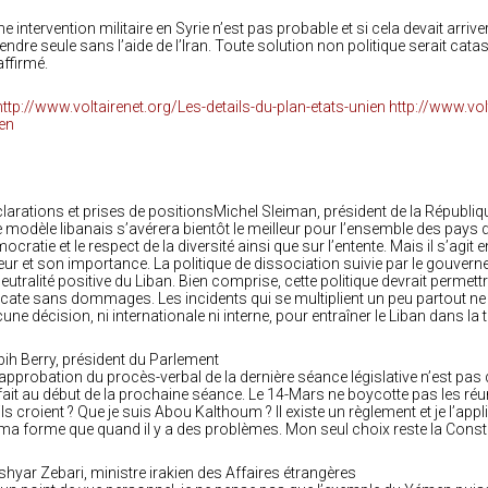
ne intervention militaire en Syrie n’est pas probable et si cela devait arrive
endre seule sans l’aide de l’Iran. Toute solution non politique serait cata
 affirmé.
http://www.volt
en
larations et prises de positionsMichel Sleiman, président de la Républiq
e modèle libanais s’avérera bientôt le meilleur pour l’ensemble des pays de 
ocratie et le respect de la diversité ainsi que sur l’entente. Mais il s’ag
eur et son importance. La politique de dissociation suivie par le gouver
neutralité positive du Liban. Bien comprise, cette politique devrait permett
icate sans dommages. Les incidents qui se multiplient un peu partout ne de
une décision, ni internationale ni interne, pour entraîner le Liban dans la
ih Berry, président du Parlement
’approbation du procès-verbal de la dernière séance législative n’est pa
fait au début de la prochaine séance. Le 14-Mars ne boycotte pas les ré
ils croient ? Que je suis Abou Kalthoum ? Il existe un règlement et je l’app
ma forme que quand il y a des problèmes. Mon seul choix reste la Constitut
hyar Zebari, ministre irakien des Affaires étrangères