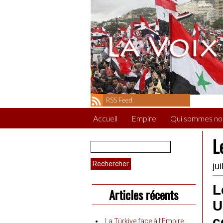
RSS Feed
Accueil
Empire
Qui sommes no
L
Rechercher :
ju
L
Articles récents
U
c
La Türkiye face à l’Empire