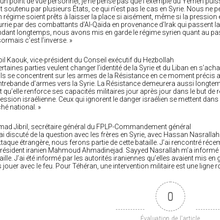
’un point de vue personnel, je ne pense pas que l’exemple du Yémen puis
it soutenu par plusieurs États, ce qui n’est pas le cas en Syrie. Nous ne
 régime soient prêts à laisser la place si aisément, même si la pression es
rrie par des combattants d’Al-Qaïda en provenance d’Irak qui passent la 
dant longtemps, nous avons mis en garde le régime syrien quant au passa
ormais c’est l’inverse. »
il Kaouk, vice-président du Conseil exécutif du Hezbollah
ertaines parties veulent changer l’identité de la Syrie et du Liban en s’ac
ils se concentrent sur les armes de la Résistance en ce moment précis a
trebande d’armes vers la Syrie. La Résistance demeurera aussi longtemps
t qu’elle renforce ses capacités militaires jour après jour dans le but de
ession israélienne. Ceux qui ignorent le danger israélien se mettent da
hé national. »
ad Jibril, secrétaire général du FPLP-Commandement général
’ai discuté de la question avec les frères en Syrie, avec Hassan Nasrallah 
ttaque étrangère, nous ferons partie de cette bataille. J’ai rencontré réc
président iranien Mahmoud Ahmadinejad. Sayyed Nasrallah m’a informé pe
aille. J’ai été informé par les autorités iraniennes qu’elles avaient mis en
 jouer avec le feu. Pour Téhéran, une intervention militaire est une ligne r
0
Évaluation de l'article