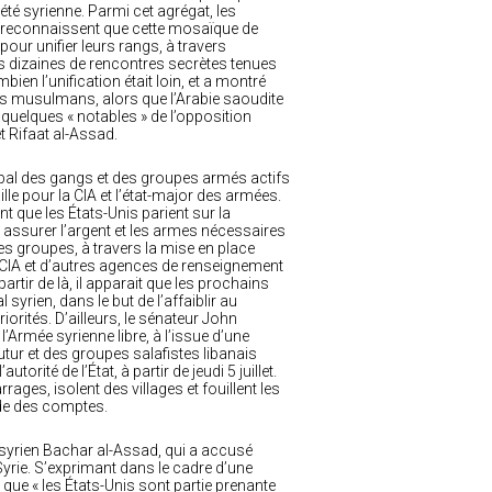
été syrienne. Parmi cet agrégat, les
S reconnaissent que cette mosaïque de
 pour unifier leurs rangs, à travers
s dizaines de rencontres secrètes tenues
bien l’unification était loin, et a montré
ères musulmans, alors que l’Arabie saoudite
e quelques « notables » de l’opposition
t Rifaat al-Assad.
bal des gangs et des groupes armés actifs
vaille pour la CIA et l’état-major des armées.
nt que les États-Unis parient sur la
r assurer l’argent et les armes nécessaires
ces groupes, à travers la mise en place
la CIA et d’autres agences de renseignement
rtir de là, il apparait que les prochains
syrien, dans le but de l’affaiblir au
iorités. D’ailleurs, le sénateur John
’Armée syrienne libre, à l’issue d’une
utur et des groupes salafistes libanais
rité de l’État, à partir de jeudi 5 juillet.
es, isolent des villages et fouillent les
nde des comptes.
syrien Bachar al-Assad, qui a accusé
yrie. S’exprimant dans le cadre d’une
 que « les États-Unis sont partie prenante