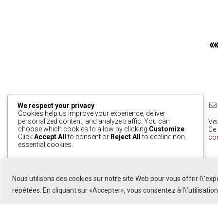
«
We respect your privacy
Cookies help us improve your experience, deliver
personalized content, and analyze traffic. You can
Ve
choose which cookies to allow by clicking
Customize
.
Ce 
Click
Accept All
to consent or
Reject All
to decline non-
co
essential cookies.
0
Customize
Reject All
Accept All
Nous utilisons des cookies sur notre site Web pour vous offrir l\'ex
Powered by
répétées. En cliquant sur «Accepter», vous consentez à l\'utilisatio