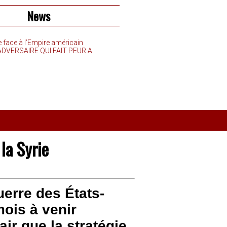
News
e face à l’Empire américain
’ADVERSAIRE QUI FAIT PEUR A
la Syrie
uerre des États-
mois à venir
air que la stratégie