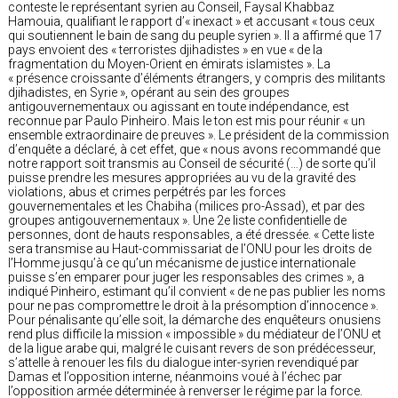
conteste le représentant syrien au Conseil, Faysal Khabbaz
Hamouia, qualifiant le rapport d’« inexact » et accusant « tous ceux
qui soutiennent le bain de sang du peuple syrien ». Il a affirmé que 17
pays envoient des « terroristes djihadistes » en vue « de la
fragmentation du Moyen-Orient en émirats islamistes ». La
« présence croissante d’éléments étrangers, y compris des militants
djihadistes, en Syrie », opérant au sein des groupes
antigouvernementaux ou agissant en toute indépendance, est
reconnue par Paulo Pinheiro. Mais le ton est mis pour réunir « un
ensemble extraordinaire de preuves ». Le président de la commission
d’enquête a déclaré, à cet effet, que « nous avons recommandé que
notre rapport soit transmis au Conseil de sécurité (…) de sorte qu’il
puisse prendre les mesures appropriées au vu de la gravité des
violations, abus et crimes perpétrés par les forces
gouvernementales et les Chabiha (milices pro-Assad), et par des
groupes antigouvernementaux ». Une 2e liste confidentielle de
personnes, dont de hauts responsables, a été dressée. « Cette liste
sera transmise au Haut-commissariat de l’ONU pour les droits de
l’Homme jusqu’à ce qu’un mécanisme de justice internationale
puisse s’en emparer pour juger les responsables des crimes », a
indiqué Pinheiro, estimant qu’il convient « de ne pas publier les noms
pour ne pas compromettre le droit à la présomption d’innocence ».
Pour pénalisante qu’elle soit, la démarche des enquêteurs onusiens
rend plus difficile la mission « impossible » du médiateur de l’ONU et
de la ligue arabe qui, malgré le cuisant revers de son prédécesseur,
s’attelle à renouer les fils du dialogue inter-syrien revendiqué par
Damas et l’opposition interne, néanmoins voué à l’échec par
l’opposition armée déterminée à renverser le régime par la force.