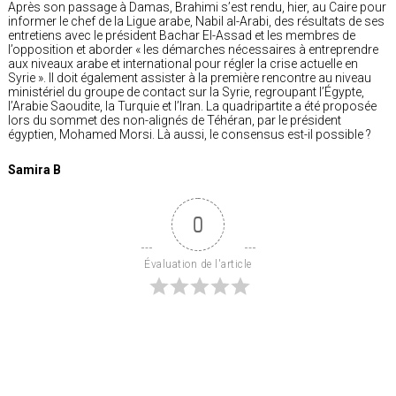
Après son passage à Damas, Brahimi s’est rendu, hier, au Caire pour
informer le chef de la Ligue arabe, Nabil al-Arabi, des résultats de ses
entretiens avec le président Bachar El-Assad et les membres de
l’opposition et aborder « les démarches nécessaires à entreprendre
aux niveaux arabe et international pour régler la crise actuelle en
Syrie ». Il doit également assister à la première rencontre au niveau
ministériel du groupe de contact sur la Syrie, regroupant l’Égypte,
l’Arabie Saoudite, la Turquie et l’Iran. La quadripartite a été proposée
lors du sommet des non-alignés de Téhéran, par le président
égyptien, Mohamed Morsi. Là aussi, le consensus est-il possible ?
Samira B
0
Évaluation de l'article