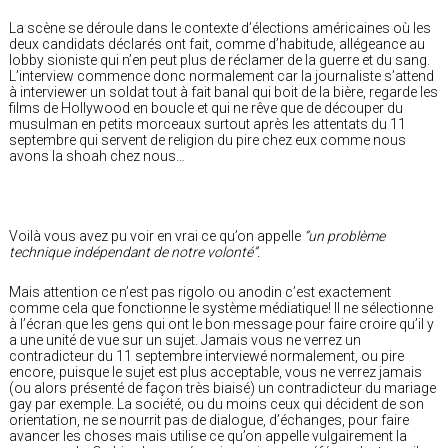
La scène se déroule dans le contexte d’élections américaines où les
deux candidats déclarés ont fait, comme d’habitude, allégeance au
lobby sioniste qui n’en peut plus de réclamer de la guerre et du sang.
L’interview commence donc normalement car la journaliste s’attend
à interviewer un soldat tout à fait banal qui boit de la bière, regarde les
films de Hollywood en boucle et qui ne rêve que de découper du
musulman en petits morceaux surtout après les attentats du 11
septembre qui servent de religion du pire chez eux comme nous
avons la shoah chez nous…
Voilà vous avez pu voir en vrai ce qu’on appelle
“un problème
technique indépendant de notre volonté”.
Mais attention ce n’est pas rigolo ou anodin c’est exactement
comme cela que fonctionne le système médiatique! Il ne sélectionne
à l’écran que les gens qui ont le bon message pour faire croire qu’il y
a une unité de vue sur un sujet. Jamais vous ne verrez un
contradicteur du 11 septembre interviewé normalement, ou pire
encore, puisque le sujet est plus acceptable, vous ne verrez jamais
(ou alors présenté de façon très biaisé) un contradicteur du mariage
gay par exemple. La société, ou du moins ceux qui décident de son
orientation, ne se nourrit pas de dialogue, d’échanges, pour faire
avancer les choses mais utilise ce qu’on appelle vulgairement la