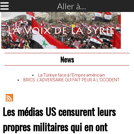
Aller à…
News
La Türkiye face à l’Empire américain
BRICS: L’ADVERSAIRE QUI FAIT PEUR A L’OCCIDENT
RSS
Les médias US censurent leurs
Feed
propres militaires qui en ont