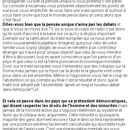
propagande. Ou bien la pensée unique si vous préférez c’est pareil.
Ca consiste à ne jamais vous présenter objectivement les points de
vue pour vous empêcher de vous faire une vraie opinion et surtout à
vous faire croire que tout le monde pense dans un sens alors que
c’est faux!
Dites-vous bien que la pensée unique n’aime pas les débats
et
que si vous en voyez à la TV ou si vous écoutez en radio c’est alors
qu’ils sont d’accord à la base sur ce qu’il y a de plus important.
Exemple sur la ratification du traité européen qui va nous priver de
notre souveraineté budgétaire. Imaginez que pour celui de votre
famille vous soyez obligés de vous en remettre à un contrôleur
étranger qui n’aura pour unique objectif que celui de vous interdire
d’être à découvert, tout en ayant conscience que l’on parle ici d’un
pays et que celui-ci est la 5ème puissance économique mondiale…
Donc sur le traité européen vous n’entendrez que des critiques sur la
forme mais jamais sur le fond car la droite et la gauche vont voter
pour dans un bel ensemble. Même si l’opposition vous fait le coup de
l’abstention ce qui compte au final c’est le résultat et donc que le
traité soit adopté par l’assemblée
“après un long et houleux débat
dans hémicycle!”
Lol…
Et cela se passe dans les pays qui se prétendent démocratiques,
qui disent respecter les droits de l’homme et des minorités
mais
jamais de la minorité active qui s’oppose réellement au système et
donc qui le critique avec arguments. Cette minorité-ci (puisque la
majorité des gens dorment encore il faut le dire) se fera représentée
par une position extrême facilement caricaturale qui discrédite toute
tentative de l’approuver. C’est une manipulation mentale qui nous