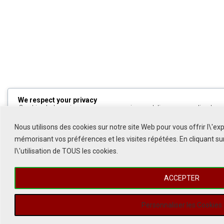
We respect your privacy
Cookies help us improve your experience, deliver personalized cont
can choose which cookies to allow by clicking
Customize
. Click
All
to decline non-essential cookies.
Nous utilisons des cookies sur notre site Web pour vous offrir l\'ex
mémorisant vos préférences et les visites répétées. En cliquant s
Customize
l\'utilisation de TOUS les cookies.
Reject All
ACCEPTER
Accept All
Powered by
Personnaliser les Cookies