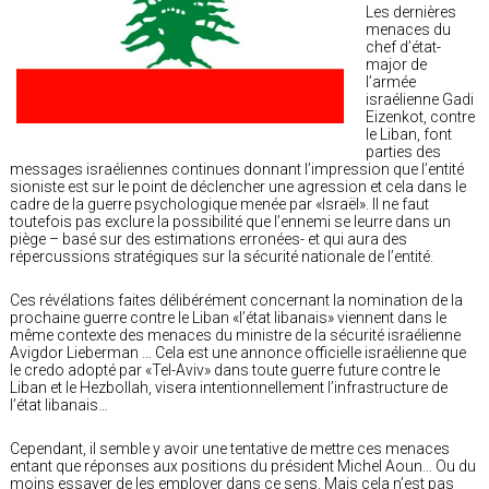
Les dernières
menaces du
chef d’état-
major de
l’armée
israélienne Gadi
Eizenkot, contre
le Liban, font
parties des
messages israéliennes continues donnant l’impression que l’entité
sioniste est sur le point de déclencher une agression et cela dans le
cadre de la guerre psychologique menée par «Israël». Il ne faut
toutefois pas exclure la possibilité que l’ennemi se leurre dans un
piège – basé sur des estimations erronées- et qui aura des
répercussions stratégiques sur la sécurité nationale de l’entité.
Ces révélations faites délibérément concernant la nomination de la
prochaine guerre contre le Liban «l’état libanais» viennent dans le
même contexte des menaces du ministre de la sécurité israélienne
Avigdor Lieberman … Cela est une annonce officielle israélienne que
le credo adopté par «Tel-Aviv» dans toute guerre future contre le
Liban et le Hezbollah, visera intentionnellement l’infrastructure de
l’état libanais…
Cependant, il semble y avoir une tentative de mettre ces menaces
entant que réponses aux positions du président Michel Aoun… Ou du
moins essayer de les employer dans ce sens. Mais cela n’est pas