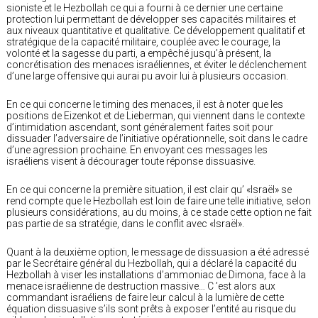
sioniste et le Hezbollah ce qui a fourni à ce dernier une certaine
protection lui permettant de développer ses capacités militaires et
aux niveaux quantitative et qualitative. Ce développement qualitatif et
stratégique de la capacité militaire, couplée avec le courage, la
volonté et la sagesse du parti, a empêché jusqu’à présent, la
concrétisation des menaces israéliennes, et éviter le déclenchement
d’une large offensive qui aurai pu avoir lui à plusieurs occasion.
En ce qui concerne le timing des menaces, il est à noter que les
positions de Eizenkot et de Lieberman, qui viennent dans le contexte
d’intimidation ascendant, sont généralement faites soit pour
dissuader l’adversaire de l’initiative opérationnelle, soit dans le cadre
d’une agression prochaine. En envoyant ces messages les
israéliens visent à décourager toute réponse dissuasive.
En ce qui concerne la première situation, il est clair qu’ «Israël» se
rend compte que le Hezbollah est loin de faire une telle initiative, selon
plusieurs considérations, au du moins, à ce stade cette option ne fait
pas partie de sa stratégie, dans le conflit avec «Israël».
Quant à la deuxième option, le message de dissuasion a été adressé
par le Secrétaire général du Hezbollah, qui a déclaré la capacité du
Hezbollah à viser les installations d’ammoniac de Dimona, face à la
menace israélienne de destruction massive… C ’est alors aux
commandant israéliens de faire leur calcul à la lumière de cette
équation dissuasive s’ils sont prêts à exposer l’entité au risque du