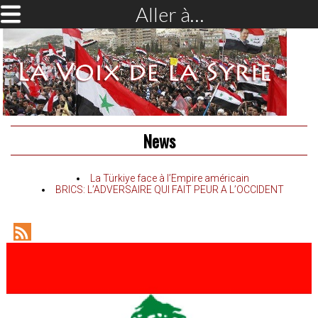
Aller à…
News
La Türkiye face à l’Empire américain
BRICS: L’ADVERSAIRE QUI FAIT PEUR A L’OCCIDENT
RSS
Feed