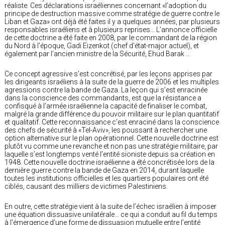
réaliste. Ces déclarations israéliennes concernant «l’adoption du
principe de destruction massive comme stratégie de guerre contre le
Liban et Gaza» ont déjà été faites il y a quelques années, par plusieurs
responsables israéliens et à plusieurs reprises… L’annonce officielle
de cette doctrine a été faite en 2008, par le commandant de la région
du Nord à l’époque, Gadi Eizenkot (chef d’état-major actuel), et
également par l’ancien ministre de la Sécurité, Ehud Barak …
Ce concept agressive s’est concrétisé, par les leçons apprises par
les dirigeants israéliens à la suite de la guerre de 2006 et les multiples
agressions contre la bande de Gaza. La leçon qui s’est enracinée
dans la conscience des commandants, est que la résistance a
confisqué à l’armée israélienne la capacité de finaliser le combat,
malgré la grande différence du pouvoir militaire sur le plan quantitatif
et qualitatif. Cette reconnaissance c’est enraciné dans la conscience
des chefs de sécurité à «Tel-Aviv», les poussant à rechercher une
option alternative sur le plan opérationnel. Cette nouvelle doctrine est
plutôt vu comme une revanche et non pas une stratégie militaire, par
laquelle s’est longtemps venté l’entité sioniste depuis sa création en
1948. Cette nouvelle doctrine israélienne a été concrétisée lors de la
dernière guerre contre la bande de Gaza en 2014, durant laquelle
toutes les institutions officielles et les quartiers populaires ont été
ciblés, causant des milliers de victimes Palestiniens.
En outre, cette stratégie vient à la suite de l’échec israélien à imposer
une équation dissuasive unilatérale… ce qui a conduit au fil du temps
à l’émergence d’une forme de dissuasion mutuelle entre l’entité