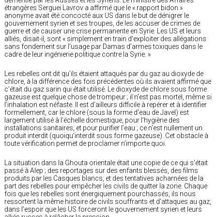
étrangères Serguei Lavrov a affirmé que le « rapport bidon »
anonyme avait été concocté aux US dans le but de dénigrer le
gouvernement syrien et ses troupes, de les accuser de crimes de
guerre et de causer une crise permanente en Syrie. Les US et leurs
alliés, disait-il, sont « simplement en train d’exploiter des allégations
sans fondement sur l’usage par Damas d’armes toxiques dans le
cadre de leur ingénierie politique contre la Syrie. »
Les rebelles ont dit qu’ils étaient attaqués par du gaz au dioxyde de
chlore, à la différence des fois précédentes où ils avaient affirmé que
c’était du gaz sarin qui était utilisé. Le dioxyde de chlore sous forme
gazeuse est quelque chose de trompeur ; il n’est pas mortel, même si
l’inhalation est néfaste. Il est d’ailleurs difficile à repérer et à identifier
formellement, car le chlore (sous la forme d’eau de Javel) est
largement utilisé à l’échelle domestique, pour l’hygiène des
installations sanitaires, et pour purifier l’eau ; ce n’est nullement un
produit interdit (quoiqu’interdit sous forme gazeuse). Cet obstacle à
toute vérification permet de proclamer n’importe quoi.
La situation dans la Ghouta orientale était une copie de ce qui s’était
passé à Alep ; des reportages sur des enfants blessés, des films
produits par les Casques blancs, et des tentatives acharnées de la
part des rebelles pour empêcher les civils de quitter la zone. Chaque
fois que les rebelles sont énergiquement pourchassés, ils nous
ressortent la même histoire de civils souffrants et d’attaques au gaz,
dans l’espoir que les US forceront le gouvernement syrien et leurs
alliés russes à relâcher la pression.