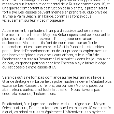
massives sur le territoire continental de la Russie comme des US, et
une guerre comportant la destruction de la planète, le prix en serait
fort élevé. Les Russes peuvent même s’en prendre au club privé de
Trump à Palm Beach, en Floride, comme ils l’ont évoqué
vicieusement sur leur vidéo moqueuse.
Apparemment, le président Trump a discuté de tout cela avec le
Premier ministre Theresa May. Les Britanniques sont ceux qui ont le
plus envie d’en découdre avec la Russie, pour une raison
quelconque. Maintenant ils font de leur mieux pour arrêter le
rapprochement en cours entre les US et la Russie. L’histoire bien
particulière de l’empoisonnement de leur propre ex-espion avec un
gaz innervant épice quelque peu leurs efforts, et leur infiltré de
l’ambassade russe au Royaume Uni a touité : « dans les journaux de
ce jour, les grands patrons appellent Theresa May a briser le dégel
qui est possible entre Russie et US.
Serait-ce qu’ils ne font pas confiance au meilleur ami et allié de la
Grande Bretagne ? », La partie de poker nucléaire devient d’autant plus
excitante. Les Russes bluffent-ils, oui ou non ? Vont-ils jouer, ou
abattre leurs cartes, c’est toute la question. Nous n’avons pas
encore la réponse, l’histoire le dira.
En attendant, à en juger par le calme tendu qui règne sur le Moyen
Orient et ailleurs, Poutine a fort bien joué. Les missiles US sont restés
à quai, les missiles russes également. L’offensive russo-syrienne