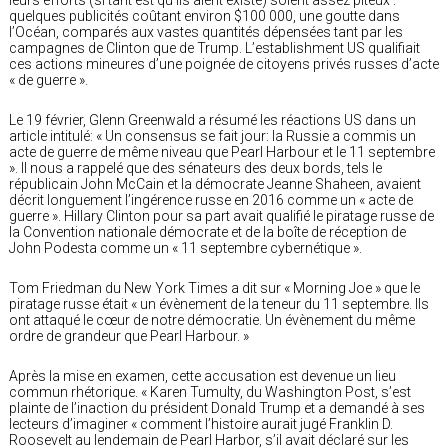
quelques publicités coûtant environ $100 000, une goutte dans
l’Océan, comparés aux vastes quantités dépensées tant par les
campagnes de Clinton que de Trump. L’establishment US qualifiait
ces actions mineures d’une poignée de citoyens privés russes d’acte
« de guerre ».
Le 19 février, Glenn Greenwald a résumé les réactions US dans un
article intitulé: « Un consensus se fait jour: la Russie a commis un
acte de guerre de même niveau que Pearl Harbour et le 11 septembre
». Il nous a rappelé que des sénateurs des deux bords, tels le
républicain John McCain et la démocrate Jeanne Shaheen, avaient
décrit longuement l’ingérence russe en 2016 comme un « acte de
guerre ». Hillary Clinton pour sa part avait qualifié le piratage russe de
la Convention nationale démocrate et de la boîte de réception de
John Podesta comme un « 11 septembre cybernétique ».
Tom Friedman du New York Times a dit sur « Morning Joe » que le
piratage russe était « un évènement de la teneur du 11 septembre. Ils
ont attaqué le cœur de notre démocratie. Un évènement du même
ordre de grandeur que Pearl Harbour. »
Après la mise en examen, cette accusation est devenue un lieu
commun rhétorique. « Karen Tumulty, du Washington Post, s’est
plainte de l’inaction du président Donald Trump et a demandé à ses
lecteurs d’imaginer « comment l’histoire aurait jugé Franklin D.
Roosevelt au lendemain de Pearl Harbor, s’il avait déclaré sur les