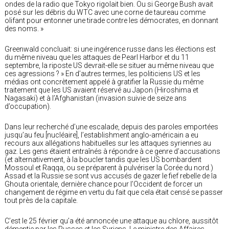
ondes de la radio que Tokyo rigolait bien. Ou si George Bush avait
posé sur les débris du WTC avec une corne de taureau comme
olifant pour entonner une tirade contre les démocrates, en donnant
des noms. »
Greenwald concluait: si une ingérence russe dans les élections est
du même niveau que les attaques de Pearl Harbor et du 11
septembre, la riposte US devrait-elle se situer au même niveau que
ces agressions ? » En d’autres termes, les politiciens US et les
médias ont concrètement appelé à gratifier la Russie du même
traitement que les US avaient réservé au Japon (Hiroshima et
Nagasaki) et à l’Afghanistan (invasion suivie de seize ans
d’occupation).
Dans leur recherché d’une escalade, depuis des paroles emportées
jusqu’au feu [nucléaire], l’establishment anglo-américain a eu
recours aux allégations habituelles sur les attaques syriennes au
gaz. Les gens étaient entraînés à répondre à ce genre d’accusations
(et alternativement, à la boucler tandis que les US bombardent
Mossoul et Raqqa, ou se préparent à pulvériser la Corée du nord.)
Assad et la Russie se sont vus accusés de gazer le fief rebelle de la
Ghouta orientale, dernière chance pour l’Occident de forcer un
changement de régime en vertu du fait que cela était censé se passer
tout près de la capitale.
C’est le 25 février qu’a été annoncée une attaque au chlore, aussitôt
démentie par les Russes et les Syriens. Le ministre des Affaires