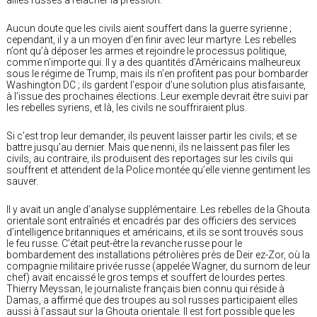
Aucun doute que les civils aient souffert dans la guerre syrienne ;
cependant, il y a un moyen d’en finir avec leur martyre. Les rebelles
n’ont qu’à déposer les armes et rejoindre le processus politique,
comme n’importe qui. Il y a des quantités d’Américains malheureux
sous le régime de Trump, mais ils n’en profitent pas pour bombarder
Washington DC ; ils gardent l’espoir d’une solution plus atisfaisante,
à l’issue des prochaines élections. Leur exemple devrait être suivi par
les rebelles syriens, et là, les civils ne souffriraient plus.
Si c’est trop leur demander, ils peuvent laisser partir les civils; et se
battre jusqu’au dernier. Mais que nenni, ils ne laissent pas filer les
civils, au contraire, ils produisent des reportages sur les civils qui
souffrent et attendent de la Police montée qu’elle vienne gentiment les
sauver.
Il y avait un angle d’analyse supplémentaire. Les rebelles de la Ghouta
orientale sont entraînés et encadrés par des officiers des services
d’intelligence britanniques et américains, et ils se sont trouvés sous
le feu russe. C’était peut-être la revanche russe pour le
bombardement des installations pétrolières près de Deir ez-Zor, où la
compagnie militaire privée russe (appelée Wagner, du surnom de leur
chef) avait encaissé le gros temps et souffert de lourdes pertes.
Thierry Meyssan, le journaliste français bien connu qui réside à
Damas, a affirmé que des troupes au sol russes participaient elles
aussi à l’assaut sur la Ghouta orientale. Il est fort possible que les