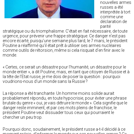
nouvelles armes
russes a été
interprétée à tort
comme une
déclaration de
parité
stratégique ou du triomphalisme. C’était en fait nécessaire, de toute
urgence, pour prévenir une frappe stratégique. Ce danger n’est pas
encore écarté, puisqu’une semaine plus tard, le 7 mars, le président
Poutine a réaffirmé qu’il était prêt à utiliser ses armes nucléaires
comme outils de rétorsion, même si cela risquait d’en finir avec le
monde.
« Certes, ce serait un désastre pour l’humanité, un désastre pour le
monde entier », a dit Poutine, mais, en tant que citoyen de Russie et à
la tête de l’Etat russe, je me dois de poser la question : pourquoi
voudrions-nous d’un monde sans la Russie ?
La réponse a été tranchante. Un homme moins solide aurait
probablement répondu, en toute hypocrisie, pour éviter une phrase
brutale du genre « oui, je vais détruire le monde ». Cela signifie que le
danger reste imminent, et par ces mots pleins de franchise, le
président Poutine veut dissuader tous ceux qui pourraient le
chercher un peu trop.
Pourquoi donc, soudainement, le président russe a-t-il décidé à ce
moment précis, d’informer le monde sur ces nouvelles armes ? Ce