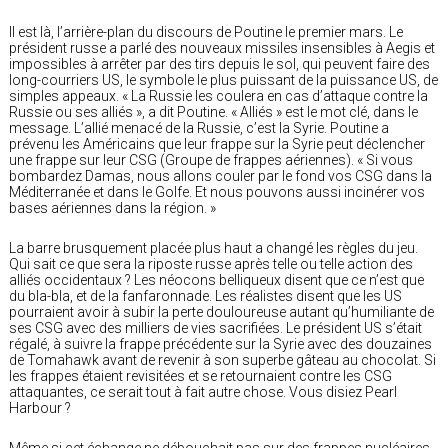
Il est là, l’arrière-plan du discours de Poutine le premier mars. Le
président russe a parlé des nouveaux missiles insensibles à Aegis et
impossibles à arrêter par des tirs depuis le sol, qui peuvent faire des
long-courriers US, le symbole le plus puissant de la puissance US, de
simples appeaux. « La Russie les coulera en cas d’attaque contre la
Russie ou ses alliés », a dit Poutine. « Alliés » est le mot clé, dans le
message. L’allié menacé de la Russie, c’est la Syrie. Poutine a
prévenu les Américains que leur frappe sur la Syrie peut déclencher
une frappe sur leur CSG (Groupe de frappes aériennes). « Si vous
bombardez Damas, nous allons couler par le fond vos CSG dans la
Méditerranée et dans le Golfe. Et nous pouvons aussi incinérer vos
bases aériennes dans la région. »
La barre brusquement placée plus haut a changé les règles du jeu.
Qui sait ce que sera la riposte russe après telle ou telle action des
alliés occidentaux ? Les néocons belliqueux disent que ce n’est que
du bla-bla, et de la fanfaronnade. Les réalistes disent que les US
pourraient avoir à subir la perte douloureuse autant qu’humiliante de
ses CSG avec des milliers de vies sacrifiées. Le président US s’était
régalé, à suivre la frappe précédente sur la Syrie avec des douzaines
de Tomahawk avant de revenir à son superbe gâteau au chocolat. Si
les frappes étaient revisitées et se retournaient contre les CSG
attaquantes, ce serait tout à fait autre chose. Vous disiez Pearl
Harbour ?
Même si cet échange ne débouchait pas sur des frappes nucléaires