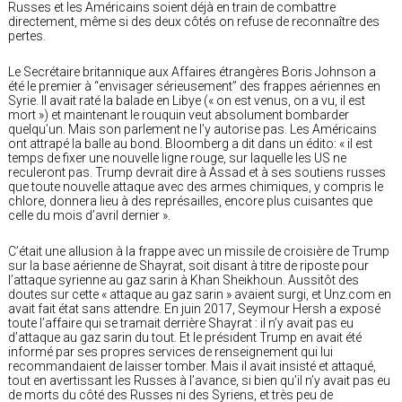
Russes et les Américains soient déjà en train de combattre
directement, même si des deux côtés on refuse de reconnaître des
pertes.
Le Secrétaire britannique aux Affaires étrangères Boris Johnson a
été le premier à “envisager sérieusement” des frappes aériennes en
Syrie. Il avait raté la balade en Libye (« on est venus, on a vu, il est
mort ») et maintenant le rouquin veut absolument bombarder
quelqu’un. Mais son parlement ne l’y autorise pas. Les Américains
ont attrapé la balle au bond. Bloomberg a dit dans un édito: « il est
temps de fixer une nouvelle ligne rouge, sur laquelle les US ne
reculeront pas. Trump devrait dire à Assad et à ses soutiens russes
que toute nouvelle attaque avec des armes chimiques, y compris le
chlore, donnera lieu à des représailles, encore plus cuisantes que
celle du mois d’avril dernier ».
C’était une allusion à la frappe avec un missile de croisière de Trump
sur la base aérienne de Shayrat, soit disant à titre de riposte pour
l’attaque syrienne au gaz sarin à Khan Sheikhoun. Aussitôt des
doutes sur cette « attaque au gaz sarin » avaient surgi, et Unz.com en
avait fait état sans attendre. En juin 2017, Seymour Hersh a exposé
toute l’affaire qui se tramait derrière Shayrat : il n’y avait pas eu
d’attaque au gaz sarin du tout. Et le président Trump en avait été
informé par ses propres services de renseignement qui lui
recommandaient de laisser tomber. Mais il avait insisté et attaqué,
tout en avertissant les Russes à l’avance, si bien qu’il n’y avait pas eu
de morts du côté des Russes ni des Syriens, et très peu de