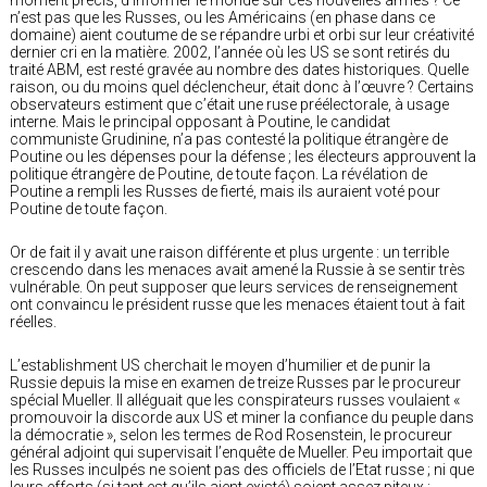
n’est pas que les Russes, ou les Américains (en phase dans ce
domaine) aient coutume de se répandre urbi et orbi sur leur créativité
dernier cri en la matière. 2002, l’année où les US se sont retirés du
traité ABM, est resté gravée au nombre des dates historiques. Quelle
raison, ou du moins quel déclencheur, était donc à l’œuvre ? Certains
observateurs estiment que c’était une ruse préélectorale, à usage
interne. Mais le principal opposant à Poutine, le candidat
communiste Grudinine, n’a pas contesté la politique étrangère de
Poutine ou les dépenses pour la défense ; les électeurs approuvent la
politique étrangère de Poutine, de toute façon. La révélation de
Poutine a rempli les Russes de fierté, mais ils auraient voté pour
Poutine de toute façon.
Or de fait il y avait une raison différente et plus urgente : un terrible
crescendo dans les menaces avait amené la Russie à se sentir très
vulnérable. On peut supposer que leurs services de renseignement
ont convaincu le président russe que les menaces étaient tout à fait
réelles.
L’establishment US cherchait le moyen d’humilier et de punir la
Russie depuis la mise en examen de treize Russes par le procureur
spécial Mueller. Il alléguait que les conspirateurs russes voulaient «
promouvoir la discorde aux US et miner la confiance du peuple dans
la démocratie », selon les termes de Rod Rosenstein, le procureur
général adjoint qui supervisait l’enquête de Mueller. Peu importait que
les Russes inculpés ne soient pas des officiels de l’Etat russe ; ni que
leurs efforts (si tant est qu’ils aient existé) soient assez piteux :