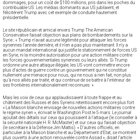
dommages, pour un coût de $100 millions, pris dans les poches du
contribuable US. Les médias dominants aux US jubilaient, et
félicitèrent Trump avec cet exemple de conduite hautement
présidentielle.
Le site républicain et amical envers Trump The American
Conservative faisait objection aux plans de bombardements sur la
Syrie ; « Trump n’avait aucune légitimité pour attaquer les forces
syriennes l’année dernière, et il n’en a pas plus maintenant. Il n’y a
aucun mandat international qui justifie le stationnement de forces US
en Syrie, ni la moindre autorisation pour une action militaire contre
les forces gouvernementales syriennes ou leurs alliés. Si Trump
ordonne une autre attaque illégale, les US vont commettre encore
plus d’actes de guerre contre un gouvernement qui ne constitue
nullement une menace pour nous, qui ne nous a rien fait, non plus
qu’à nos alliés par traité, et qui continue de se battre à l’intérieur de
ses frontières internationalement reconnues. »
Mais les voix de ceux qui applaudissaient à toute frappe et au
châtiment des Russes et des Syriens retentissaient encore plus fort.
« La Maison blanche envisage de nouvelles actions militaires contre
le régime syrien », écrivait le Washington Post le 5 mars. Le journal
ajoutait des détails sur ceux qui poussaient à l’attaque (le conseiller à
la sécurité nationale H. R. McMaster) et sur ceux qui faisait objection
(le secrétaire à la Défense Jim Mattis). « D’autres officiels, en
particulier à la Maison blanche et au Département d’Etat, se montrent
plus ouverts à une action renouvelée contre Assad », disait l’article.