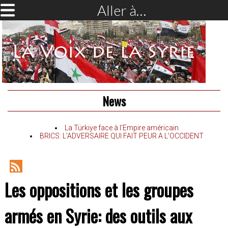
Aller à…
News
La Türkiye face à l’Empire américain
BRICS: L’ADVERSAIRE QUI FAIT PEUR A L’OCCIDENT
RSS
Les oppositions et les groupes
Feed
armés en Syrie: des outils aux