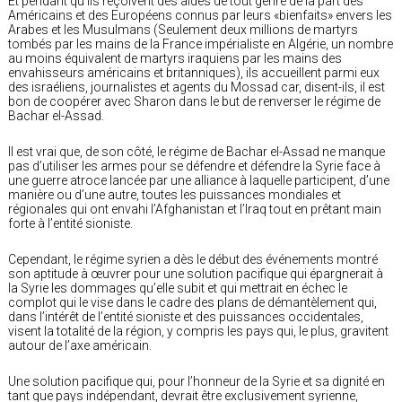
Et pendant qu’ils reçoivent des aides de tout genre de la part des
Américains et des Européens connus par leurs «bienfaits» envers les
Arabes et les Musulmans (Seulement deux millions de martyrs
tombés par les mains de la France impérialiste en Algérie, un nombre
au moins équivalent de martyrs iraquiens par les mains des
envahisseurs américains et britanniques), ils accueillent parmi eux
des israéliens, journalistes et agents du Mossad car, disent-ils, il est
bon de coopérer avec Sharon dans le but de renverser le régime de
Bachar el-Assad.
Il est vrai que, de son côté, le régime de Bachar el-Assad ne manque
pas d’utiliser les armes pour se défendre et défendre la Syrie face à
une guerre atroce lancée par une alliance à laquelle participent, d’une
manière ou d’une autre, toutes les puissances mondiales et
régionales qui ont envahi l’Afghanistan et l’Iraq tout en prêtant main
forte à l’entité sioniste.
Cependant, le régime syrien a dès le début des événements montré
son aptitude à œuvrer pour une solution pacifique qui épargnerait à
la Syrie les dommages qu’elle subit et qui mettrait en échec le
complot qui le vise dans le cadre des plans de démantèlement qui,
dans l’intérêt de l’entité sioniste et des puissances occidentales,
visent la totalité de la région, y compris les pays qui, le plus, gravitent
autour de l’axe américain.
Une solution pacifique qui, pour l’honneur de la Syrie et sa dignité en
tant que pays indépendant, devrait être exclusivement syrienne,