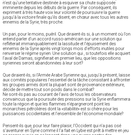
n’est qu’une tentative destinée à esquiver sa chute supposée
imminente depuis les débuts de la guerre. Par conséquent, ils
expriment à très haute voix leur volonté de poursuivre la guerre
jusqu’à la victoire finale qu’ils disent, en chœur avec tous les autres
ennemis de la Syrie, très proche.
Un pari, pour le moins, puéril. Que diraient-ils si, à un moment où l’on
entend parler d’un accord russo-américain sur une solution qui
refléterait immanquablement la lassitude et l’épuisement des
ennemis de la Syrie après vingt longs mois d’efforts inutiles pour
renverser le régime syrien. Une solution qui , si toutefois elle acquiert
l’aval de Damas, signifierait en premier lieu, que les oppositions
syriennes seront abandonnées à leur sort?
Que diraient-ils, si l’Armée Arabe Syrienne qui, jusqu’à présent, laisse
aux comités populaires l’essentiel de la tâche consistant à affronter
les groupes armés dont la plupart sont de provenance extérieure,
décide de mettre tout son poids dans le combat?
Ne sont-ils pas au courant de l’avis de tous les observateurs
convaincus que la poursuite des pressions sur la Syrie enflammera
toute la région et que les flammes n’épargneront point les
monarchies pétrolières dont la «stabilité» est si chère pour les
puissances occidentales et l’ensemble de l’économie mondiale?
Pensent-ils que, pour leur faire plaisir, l’Occident qui n’a pas osé
s’aventurer en Syrie comme il l’a fait en Lybie est prêt à mettre en jeu