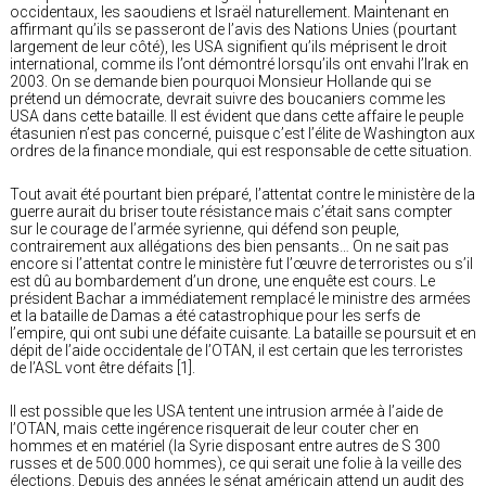
occidentaux, les saoudiens et Israël naturellement. Maintenant en
affirmant qu’ils se passeront de l’avis des Nations Unies (pourtant
largement de leur côté), les USA signifient qu’ils méprisent le droit
international, comme ils l’ont démontré lorsqu’ils ont envahi l’Irak en
2003. On se demande bien pourquoi Monsieur Hollande qui se
prétend un démocrate, devrait suivre des boucaniers comme les
USA dans cette bataille. Il est évident que dans cette affaire le peuple
étasunien n’est pas concerné, puisque c’est l’élite de Washington aux
ordres de la finance mondiale, qui est responsable de cette situation.
Tout avait été pourtant bien préparé, l’attentat contre le ministère de la
guerre aurait du briser toute résistance mais c’était sans compter
sur le courage de l’armée syrienne, qui défend son peuple,
contrairement aux allégations des bien pensants… On ne sait pas
encore si l’attentat contre le ministère fut l’œuvre de terroristes ou s’il
est dû au bombardement d’un drone, une enquête est cours. Le
président Bachar a immédiatement remplacé le ministre des armées
et la bataille de Damas a été catastrophique pour les serfs de
l’empire, qui ont subi une défaite cuisante. La bataille se poursuit et en
dépit de l’aide occidentale de l’OTAN, il est certain que les terroristes
de l’ASL vont être défaits [1].
Il est possible que les USA tentent une intrusion armée à l’aide de
l’OTAN, mais cette ingérence risquerait de leur couter cher en
hommes et en matériel (la Syrie disposant entre autres de S 300
russes et de 500.000 hommes), ce qui serait une folie à la veille des
élections. Depuis des années le sénat américain attend un audit des