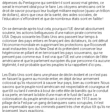
dépenses du Pentagone qui semble-t-il sont assez mal gérées, ce
serait le moment idéal pour le faire. Les citoyens américains ont le
droit de savoir pourquoi leur budget militaire explose (quasi un trillion
de dollars), alors que ceux de la santé, des aides sociales, de
l’éducation s’effondrent et que de nombreux états sont en faillite !
On se demande après tout cela, pourquoi l’UE devrait absolument
soutenir, les actions belliqueuses d’une nation pirate comme les
USA. Depuis soixante les États Unis ans passent leur temps à
coloniser des pays entiers en finançant des dictateurs, ils ont détruit
l’économie mondiale en supprimant les protections que Roosevelt
avait instaurées lors du New Deal et ils prétendent conserver leur
hégémonie en pillant et en terrorisant les pays souverains, qui ne
pensent pas comme eux. Il est vrai que l’UE est une création de l’élite
américaine et que le parlement européen élu par personne n’a aucune
légitimité, il est probable que les peuples le lui rappellent d’ici peu…
Les États-Unis sont dans une phase de déclin évident et ce n’est pas
en faisant la guerre au monde entier, en dépit de leur armement
colossal qu’ils réussiront à sauver leur pays, bien au contraire. Nous
savons que le peuple nord américain est respectable et courageux et
que tôt ou tard il viendra à bout de cette élite de bandits qui le conduit
à sa perte, en tenant la bible d’une main et le fusil de l’autre. La
colonisation du peuple américain à commencé en 1913 avec le
pillage de la Fed par un gang de banquiers sans scrupules, il n’est
pas impensable que ces criminels paient très cher et plus tôt qu’ils ne
le pensent, leurs exactions…