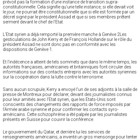
prévoit pas la formation d’une instance de transition supra-
constitutionnelle. Cela signifie qu’une telle instance, si elle devait voit
le jour, ne pourrait être constitutionnelle que si elle est formée par un
décret signé par le président Assad et que si ses membres prêtent
serment devant le chef de l’Etat.
L’Etat syrien a déjà remporté la première manche à Genève 2Les
gesticulations de John Kerry et de François Hollande sur le rôle du
président Assad ne sont donc pas en conformité avec les
dispositions de Genève 1.
Et l’indécence a atteint de tels sommets que dans le même temps, les
autorités françaises, américaines et britanniques font circuler des
informations sur des contacts entrepris avec les autorités syriennes
sur la coopération dans la lutte contre le terrorisme.
Sans aucun scrupule, Kerry a envoyé l’un de ses adjoints à la salle de
presse de Montreux pour déclarer, devant des journalistes connus
pour leur amitiés avec l’Etat syrien, que les Etats-Unis sont
conscients des changements des rapports de force imposés par
l’Armée arabe syrienne et pour confirmer les contacts syro-
américains. Cette schizophrénie a été palpée par les journalistes
présents en Suisse pour couvrir la conférence.
Le gouvernement du Qatar, et derrière lui les services de
renseignements américains, a inventé un gros mensonge pour tenter