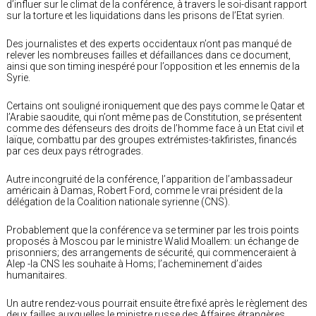
d’influer sur le climat de la conférence, à travers le soi-disant rapport
sur la torture et les liquidations dans les prisons de l’Etat syrien.
Des journalistes et des experts occidentaux n’ont pas manqué de
relever les nombreuses failles et défaillances dans ce document,
ainsi que son timing inespéré pour l’opposition et les ennemis de la
Syrie.
Certains ont souligné ironiquement que des pays comme le Qatar et
l’Arabie saoudite, qui n’ont même pas de Constitution, se présentent
comme des défenseurs des droits de l’homme face à un Etat civil et
laïque, combattu par des groupes extrémistes-takfiristes, financés
par ces deux pays rétrogrades.
Autre incongruité de la conférence, l’apparition de l’ambassadeur
américain à Damas, Robert Ford, comme le vrai président de la
délégation de la Coalition nationale syrienne (CNS).
Probablement que la conférence va se terminer par les trois points
proposés à Moscou par le ministre Walid Moallem: un échange de
prisonniers; des arrangements de sécurité, qui commenceraient à
Alep -la CNS les souhaite à Homs; l’acheminement d’aides
humanitaires.
Un autre rendez-vous pourrait ensuite être fixé après le règlement des
deux failles auxquelles le ministre russe des Affaires étrangères,