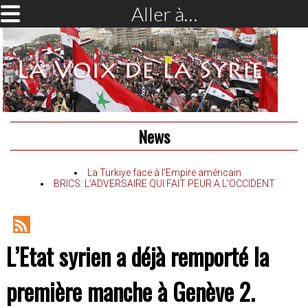
Aller à…
News
La Türkiye face à l’Empire américain
BRICS: L’ADVERSAIRE QUI FAIT PEUR A L’OCCIDENT
RSS
L’Etat syrien a déjà remporté la
Feed
première manche à Genève 2.