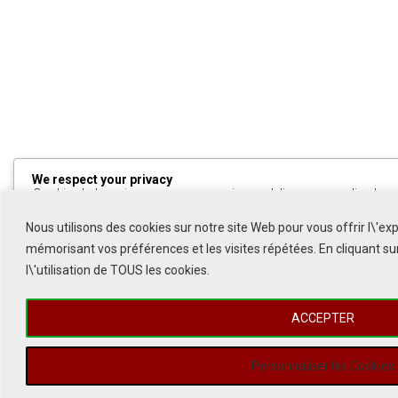
We respect your privacy
Cookies help us improve your experience, deliver personalized cont
can choose which cookies to allow by clicking
Customize
. Click
All
to decline non-essential cookies.
Nous utilisons des cookies sur notre site Web pour vous offrir l\'ex
mémorisant vos préférences et les visites répétées. En cliquant s
Customize
l\'utilisation de TOUS les cookies.
Reject All
ACCEPTER
Accept All
Powered by
Personnaliser les Cookies