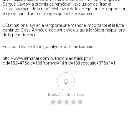
Serguei Lavrov, a promis de remédier: l’exclusion de l’Iran et
l’élargissement de la représentativité de la délégation de l’opposition,
en y incluant d’autres franges qui ont été écartées.
L’Etat national syrien a remporté une manche importante et la lutte
continue. C’est l’Armée arabe syrienne qui aura le rôle principal lors
de la période à venir.
Ecrit par Ghaleb Kandil, analyste politique libanais.
http://www.almanar.com.lb/french/adetails.php?
eid=152447&cid=18&fromval=1&frid=18&seccatid=37&s1=1
0
Évaluation de l'article