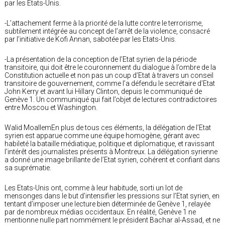
par les Etats-Unis.
-L’attachement ferme à la priorité de la lutte contre le terrorisme,
subtilement intégrée au concept de l’arrêt de la violence, consacré
par l’initiative de Kofi Annan, sabotée par les Etats-Unis.
-La présentation de la conception de l’Etat syrien de la période
transitoire, qui doit être le couronnement du dialogue à l’ombre de la
Constitution actuelle et non pas un coup d’Etat à travers un conseil
transitoire de gouvernement, comme l’a défendu le secrétaire d’Etat
John Kerry et avant lui Hillary Clinton, depuis le communiqué de
Genève 1. Un communiqué qui fait l’objet de lectures contradictoires
entre Moscou et Washington.
Walid MoallemEn plus de tous ces éléments, la délégation de l’Etat
syrien est apparue comme une équipe homogène, gérant avec
habileté la bataille médiatique, politique et diplomatique, et ravissant
l’intérêt des journalistes présents à Montreux. La délégation syrienne
a donné une image brillante de l’Etat syrien, cohérent et confiant dans
sa suprématie.
Les Etats-Unis ont, comme à leur habitude, sorti un lot de
mensonges dans le but d’intensifier les pressions sur l’Etat syrien, en
tentant d’imposer une lecture bien déterminée de Genève 1, relayée
par de nombreux médias occidentaux. En réalité, Genève 1 ne
mentionne nulle part nommément le président Bachar al-Assad, et ne