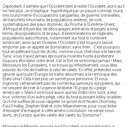
Cependant, il semble que l’Occident tient à rester l’Occident, alors qu’il
ne l’est plus. Je m’explique : hypothéqué par un passé colonial, lourd,
très lourd même d’occupations sanglantes, de guerres criminelles,
de transferts inhumains de populations entières, de vols
systématiques des pays dominés, du Proche à l’Extrême-Orient,
d’Afrique et d’Australie, de découpages arbitraires et piégés à long
terme, de populations et de pays, d’exterminations en règle des
populations autochtones, notamment sur tout le continent
américain, ainsi qu’en Océanie, l’Occident s’est toujours laissé
emporter par un appétit de domination, sans frein… C’est pourquoi,
tout en piétinant tous les droits, comme vous cherchez à le faire en
Syrie, vous n’avez jamais éprouvé la moindre honte à prétendre
toujours être dans votre droit. Car le fort ne se trompe jamais ! Mais,
Messieurs les Européens, il se trouve qu’effectivement, vous êtes
passés du rôle de maîtres à celui de valets. En effet, prétendez-vous
ignorer que toute l’Europe se traîne désormais à la remorque des
États-Unis? Cela n’est plus un secret pour personne. Et vous
n’ignorez certainement pas les nombreux penseurs européens, qui
ne cessent de crier à l’urgence de libérer l’Europe du « piège
américain ». Mais il se trouve aussi que les États-Unis sont, à leur
tour, victimes d’un autre piège, celui du tout-puissant lobby israélien.
Qu’il me suffise de vous rappeler ce qu’ont écrit Noam Chomsky,
Paul Findley, Stephen Walt et John Mearsheimer, pour vous éviter
d’essayer d’échapper à cette amère conclusion :ne seriez-vous
donc, en Europe, que les valets des valets du Sionisme ?
Monsieur le Ministre, avouez que l’Occident, si puissant soit-il, a