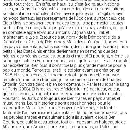
perdu tout crédit… En effet, en haut-lieu, c’est-à-dire, aux Nations-
Unies, au Conseil de Sécurité, ainsi que dans les autres institutions
soi-disant internationales, il s’est avéré que dès qu’il s’agit de pays
non-occidentaux, les représentants de l’Occident, surtout ceux des
États-Unis, se pavanent comme des lions. Ils se permettent toutes
sortes d’ingérences, allant jusqu’à détruire des pays entiers, de fond
en comble. Rappelez-vous au moins l’Afghanistan, l’Irak et
maintenant la Lybie. Et tout cela au nom « de la Démocratie, de la
Dignité et des Droits de l’Homme ». Mais dès qu’il s’agit d’Israël, tous
les pays occidentaux, sans exception, des plus « grands » aux plus «
petits », les États-Unis en tête, deviennent rien de moins que des
néants, des néants aveugles, sourds et muets! Et pourtant, même les
sondages faits en Europe reconnaissent qu’Israël est l’État terroriste
par excellence. Bien plus, il constitue la plus grande menace pour la
paix du monde. Terroriste, Israël l’a été bien avant sa création, en
1948. Et si vous en avez le moindre doute, je vous réfère au livre
terrible d’un historien français, juif et sioniste, du nom de Charles
Enderlin. Son titre dévoile bien son contenu : « Par le feu et par le sang
» ( Paris, 2008). Et Israël est resté fidèle à lui-même : tueur, voleur,
guerrier, féroce, arrogant, raciste, expansionniste et exterminateur.
Pourtant, les Juifs ont toujours été bien traités en pays arabes et
musulmans. Leurs historiens sont assez honnêtes pour le
reconnaître. Mais ils ont trouvé moyen de faire payer la terrible
facture de l’antisémitisme occidental et de l’holocauste nazie à tous
les peuples arabes et musulmans dont ils avaient, depuis Ben
Gourion, calculé la destruction, tout en imposant un holocauste de
60 ans déjà, aux Arabes, chrétiens et musulmans, de Palestine.