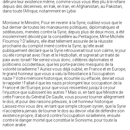
détruire leur existence même, comme vous vous êtes plu à le refaire
depuis des décennies, en Irak, en Iran, en Afghanistan, au Pakistan,
dans toute l’Afrique, notamment en Lybie.
Monsieur le Ministre, Pour en revenir à la Syrie, oubliez-vous que le
but dernier de toutes les manœuvres politiques, diplomatiques et
séditieuses, menées contre la Syrie, depuis plus de deux mois, a été
insolemment dévoilé par la conseillère au Pentagone, Mme Michèle
Flournoy ? D’ailleurs, elle était tellement assurée de la réussite
prochaine du complot mené contre la Syrie, qu’elle avait
publiquement déclaré que la Syrie retrouverait tout son calme, le jour
où elle romprait avec l’Iran et le Hezbollah, et signerait un traité de
paix avec Israël ! Ne seriez-vous donc, célèbres diplomates et
politiciens occidentaux, que les porte-paroles mesquins de la
volonté israélienne ? Auriez-vous déjà oublié, en France et en Europe,
le grand honneur que vous a valu la Résistance à l’occupation
nazie ? Votre mémoire historique, écourtée ou effacée, devrait vous
le rappeler ! Fallait-il que les nazis prolongent leur occupation de la
France et de l’Europe, pour que vous ressentiez jusqu’à ce jour
l’injustice que subissent les autres ? Mais si, en tant que Ministre de
cette France du Général De Gaulle, vous pouvez tourner allègrement
le dos, et pour des raisons piteuses, à cet honneur historique.
Laissez-moi vous dire, en tant que simple citoyen syrien, que la Syrie
n’acceptera jamais de tourner le dos au devoir vital de défendre son
existence propre, d’abord contre l’occupation israélienne, ensuite
contre le danger mortel que constitue le Sionisme, pour toute la
nation arabe.