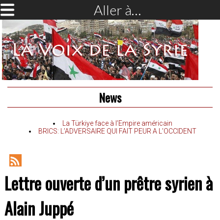
Aller à…
News
La Türkiye face à l’Empire américain
BRICS: L’ADVERSAIRE QUI FAIT PEUR A L’OCCIDENT
RSS
Lettre ouverte d’un prêtre syrien à
Feed
Alain Juppé