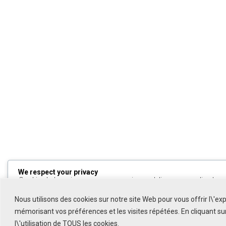
We respect your privacy
Cookies help us improve your experience, deliver personalized cont
can choose which cookies to allow by clicking
Customize
. Click
All
to decline non-essential cookies.
Nous utilisons des cookies sur notre site Web pour vous offrir l\'ex
mémorisant vos préférences et les visites répétées. En cliquant s
Customize
l\'utilisation de TOUS les cookies.