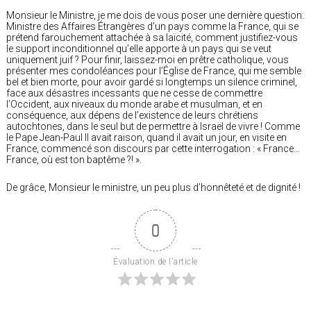
Monsieur le Ministre, je me dois de vous poser une dernière question.
Ministre des Affaires Étrangères d’un pays comme la France, qui se
prétend farouchement attachée à sa laïcité, comment justifiez-vous
le support inconditionnel qu’elle apporte à un pays qui se veut
uniquement juif ? Pour finir, laissez-moi en prêtre catholique, vous
présenter mes condoléances pour l’Église de France, qui me semble
bel et bien morte, pour avoir gardé si longtemps un silence criminel,
face aux désastres incessants que ne cesse de commettre
l’Occident, aux niveaux du monde arabe et musulman, et en
conséquence, aux dépens de l’existence de leurs chrétiens
autochtones, dans le seul but de permettre à Israël de vivre ! Comme
le Pape Jean-Paul II avait raison, quand il avait un jour, en visite en
France, commencé son discours par cette interrogation : « France…
France, où est ton baptême ?! ».
De grâce, Monsieur le ministre, un peu plus d’honnêteté et de dignité !
0
Évaluation de l'article