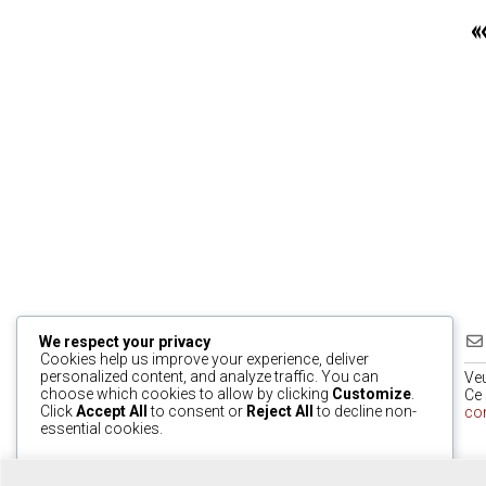
«
We respect your privacy
Cookies help us improve your experience, deliver
personalized content, and analyze traffic. You can
Ve
choose which cookies to allow by clicking
Customize
.
Ce 
Click
Accept All
to consent or
Reject All
to decline non-
co
essential cookies.
0
Customize
Reject All
Accept All