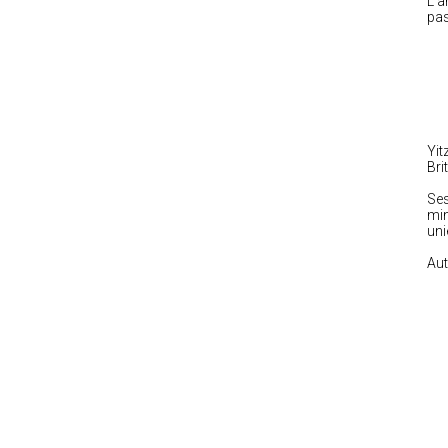
L’a
pas
Yit
Bri
Ses
min
uni
Aut