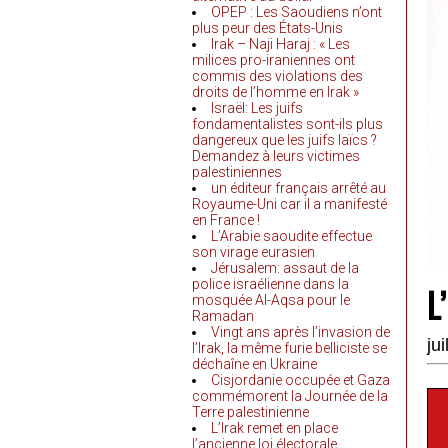
OPEP : Les Saoudiens n’ont
plus peur des États-Unis
Irak – Naji Haraj : « Les
milices pro-iraniennes ont
commis des violations des
droits de l’homme en Irak »
Israël: Les juifs
fondamentalistes sont-ils plus
dangereux que les juifs laïcs ?
Demandez à leurs victimes
palestiniennes
un éditeur français arrêté au
Royaume-Uni car il a manifesté
en France !
L’Arabie saoudite effectue
son virage eurasien
Jérusalem: assaut de la
police israélienne dans la
L
mosquée Al-Aqsa pour le
Ramadan
Vingt ans après l’invasion de
ju
l’Irak, la même furie belliciste se
déchaîne en Ukraine
Cisjordanie occupée et Gaza
commémorent la Journée de la
Terre palestinienne
L’Irak remet en place
l’ancienne loi électorale