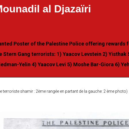
ounadil al Djazaïri
nted Poster of the Palestine Police offering rewards f
e Stern Gang terrorists: 1) Yaacov Levstein 2) Yisthak
iedman-Yelin 4) Yaacov Levi 5) Moshe Bar-Giora 6) Y
e terroriste shamir : 2ème rangée en partant de la gauche: 2 ème photo)