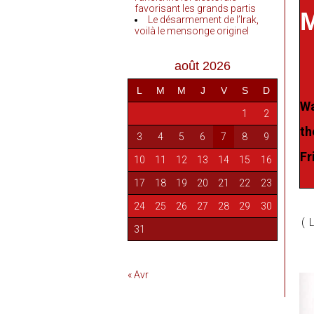
favorisant les grands partis
M
Le désarmement de l’Irak,
voilà le mensonge originel
août 2026
L
M
M
J
V
S
D
Wa
1
2
th
3
4
5
6
7
8
9
Fr
10
11
12
13
14
15
16
17
18
19
20
21
22
23
24
25
26
27
28
29
30
( L
31
« Avr