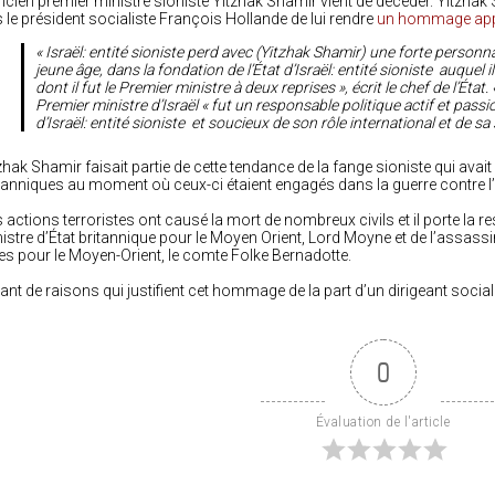
ncien premier ministre sioniste Yitzhak Shamir vient de décéder. Yitzhak 
 le président socialiste François Hollande de lui rendre
un hommage ap
« Israël: entité sioniste perd avec (Yitzhak Shamir) une forte personn
jeune âge, dans la fondation de l’État d’Israël: entité sioniste auquel i
dont il fut le Premier ministre à deux reprises », écrit le chef de l’État. 
Premier ministre d’Israël « fut un responsable politique actif et pas
d’Israël: entité sioniste et soucieux de son rôle international et de sa
zhak Shamir faisait partie de cette tendance de la fange sioniste qui avait 
tanniques au moment où ceux-ci étaient engagés dans la guerre contre l’It
 actions terroristes ont causé la mort de nombreux civils et il porte la 
istre d’État britannique pour le Moyen Orient, Lord Moyne et de l’assas
es pour le Moyen-Orient, le comte Folke Bernadotte.
ant de raisons qui justifient cet hommage de la part d’un dirigeant sociali
0
Évaluation de l'article