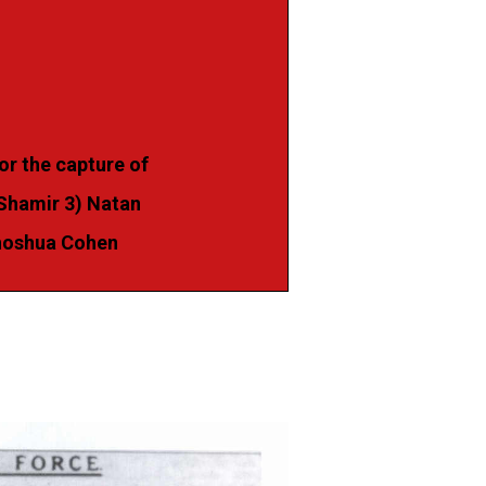
or the capture of
 Shamir 3) Natan
ehoshua Cohen