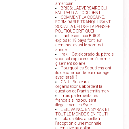
américain
BRICS: L’ADVERSAIRE QUI
FAIT PEUR A L’OCCIDENT
COMMENT LA COCAÏNE,
FORMIDABLE TRANQUILISANT
SOCIAL, A DÉLOGÉ LA PENSÉE
POLITIQUE CRITIQUE!
L’adhésion aux BRICS
explose : 19 pays font leur
demande avant le sommet
annuel
Irak – Cet eldorado du pétrole
voudrait exploiter son énorme
gisement solaire
Pourquoi les Saoudiens ont-
ils décommandé leur mariage
avec Israël ?
ONU : Plusieurs
organisations abordent la
question de l’«antisémitisme »
Trois parlementaires
français s’introduisent
illégalement en Syrie
L’EIIL VAINCU EN SYRAK ET
TOUT LE MONDE S’EN FOUT!
Lula da Silva appelle à
l’adoption d’une monnaie
alternative au dollar