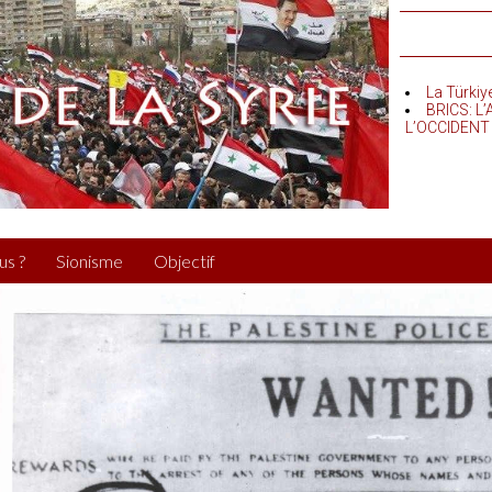
La Türkiy
BRICS: L
L’OCCIDENT
us ?
Sionisme
Objectif