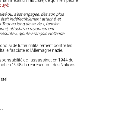
Shamir était un fasciste, ce qui n’empêche
puyé
:
alité qui s’est engagée, dès son plus
l était indéfectiblement attaché, et
« Tout au long de sa vie », l’ancien
sionné, attaché au rayonnement
 sécurité », ajoute François Hollande.
choisi de lutter militairement contre les
alie fasciste et l’Allemagne nazie.
responsabilité de l’assassinat en 1944 du
sinat en 1948 du représentant des Nations
ste!