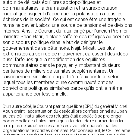
autour de délicats équilibres sociopolitiques et
communautaires, la dramatisation et la surexploitation
médiatique risquent d’accentuer la polarisation à tous les
échelons de la société. Ce qui est censé être une tragédie
humaine devient, alors, une source de tensions et de divisions
internes. Ainsi, le Courant du futur, dirigé par l’ancien Premier
ministre Saad Hariri, a placé l’affaire des réfugiés au cœur de
son discours politique dans le but de dénigrer le
gouvernement de sa bête noire, Najib Mikati. Les plus
extrémistes au sein de ce mouvement caressent des idées
aussi farfelues que la modification des équilibres
communautaires dans le pays, en y implantant plusieurs
centaines de milliers de sunnites supplémentaires. Un
raisonnement simpliste qui part d’un faux postulat selon
lequel tous les membres d’une communauté ont des
convictions politiques similaires parce qu’ils ont la même
appartenance confessionnelle.
D’un autre côté, le Courant patriotique libre (CPL) du général Michel
Aoun craint l’accentuation du déséquilibre confessionnel au Liban
au cas où l’installation des réfugiés était appelée à se prolonger,
comme celle des Palestiniens qui attendent de retourner dans leur
terre plus de six décennies après en avoir été chassés par les
organisations terroristes sionistes. Par conséquent, le CPL réclame