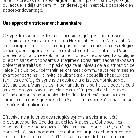
la fermeture des frontières, arguant du fait que le Liban, pays exigu,
qui accueille déjà un demi million de réfugiés, n’est plus capable d’en
absorber davantage.
Une approche strictement humanitaire
Ce type de discours et les appréhensions qu’il peut nourrir sont
malsains. Le secrétaire général du Hezbollah, Hassan Nasrallah, l’a
bien compris en appelant à « ne pas politiser la question des réfugiés
syriens, dont l’approche doit être strictement humanitaire ». Pour
couper court à toute exploitation politique de ce dossier, il a souligné
que partisans et opposants au régime du président Bachar al-Assad
doivent être traités sur un pied d’égalité au niveau de la distribution de
l’aide. De plus, pour démentir les craintes communautaires mises en
avant par certains, il a invité les Libanais à « accueillir chez eux des
familles de réfugiés syriens en dépit de la crise économique » qui
sévit au Liban. Mais le plus important dans la partie du discours du 3
janvier de sayed Nasrallah relative aux réfugiés est cette phrase:
« Ceux qui sont responsables de l’afflux de réfugiés sont ceux qui
alimentent la crise, que ce soit en Syrie, sur la scène régionale ou sur
la scène internationale ».
Effectivement, la crise des réfugiés syriens a sciemment été
provoquée par les Occidentaux et les Arabes du Golfe pour les
besoins d’une longue guerre qu’ils planifiaient contre la Syrie. On se
souvient très bien comment les autorités turques ont commencé à
installer, dès le printemps 2011, des centaines de tentes -qui sont