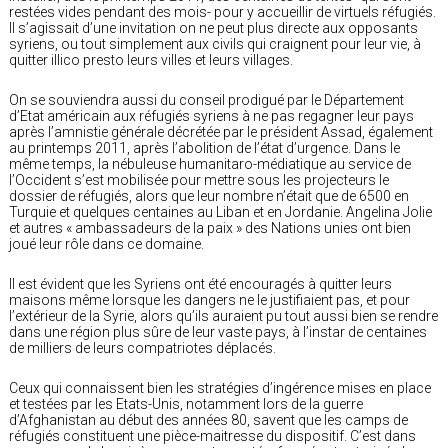
restées vides pendant des mois- pour y accueillir de virtuels réfugiés.
Il s’agissait d’une invitation on ne peut plus directe aux opposants
syriens, ou tout simplement aux civils qui craignent pour leur vie, à
quitter illico presto leurs villes et leurs villages.
On se souviendra aussi du conseil prodigué par le Département
d’Etat américain aux réfugiés syriens à ne pas regagner leur pays
après l’amnistie générale décrétée par le président Assad, également
au printemps 2011, après l’abolition de l’état d’urgence. Dans le
même temps, la nébuleuse humanitaro-médiatique au service de
l’Occident s’est mobilisée pour mettre sous les projecteurs le
dossier de réfugiés, alors que leur nombre n’était que de 6500 en
Turquie et quelques centaines au Liban et en Jordanie. Angelina Jolie
et autres « ambassadeurs de la paix » des Nations unies ont bien
joué leur rôle dans ce domaine.
Il est évident que les Syriens ont été encouragés à quitter leurs
maisons même lorsque les dangers ne le justifiaient pas, et pour
l’extérieur de la Syrie, alors qu’ils auraient pu tout aussi bien se rendre
dans une région plus sûre de leur vaste pays, à l’instar de centaines
de milliers de leurs compatriotes déplacés.
Ceux qui connaissent bien les stratégies d’ingérence mises en place
et testées par les Etats-Unis, notamment lors de la guerre
d’Afghanistan au début des années 80, savent que les camps de
réfugiés constituent une pièce-maitresse du dispositif. C’est dans