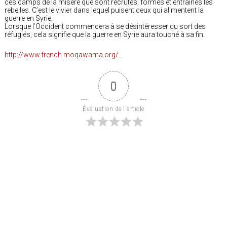
ces camps de la misère que sont recrutés, formés et entrainés les
rebelles. C’est le vivier dans lequel puisent ceux qui alimentent la
guerre en Syrie.
Lorsque l’Occident commencera à se désintéresser du sort des
réfugiés, cela signifie que la guerre en Syrie aura touché à sa fin.
http://www.french.moqawama.org/…
0
Évaluation de l'article