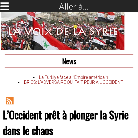
Aller à…
News
La Türkiye face à l’Empire américain
BRICS: L’ADVERSAIRE QUI FAIT PEUR A L’OCCIDENT
RSS
L’Occident prêt à plonger la Syrie
Feed
dans le chaos