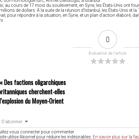
c son homologue turc, Ahmet Davutoglu, à Istanbul.
si, au cours de 17 mois du soulèvement, en Syrie, les États-Unis ont fou
millions de dollars. À la suite de la réunion d’Istanbul, les États-Unis et 
vail, pour répondre à la situation, en Syrie, et un plan d’action élaboré, 
ys
0
Évaluation de l'article
««
Des factions oligarchiques
britanniques cherchent-elles
l’explosion du Moyen-Orient
S’abonner
uillez vous connecter pour commenter
site utilise Akismet pour réduire les indésirables.
En savoir plus sur la f