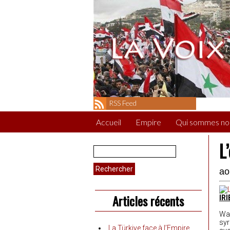
RSS Feed
Accueil
Empire
Qui sommes no
L
Rechercher :
ao
Articles récents
IRI
Was
syr
La Türkiye face à l’Empire