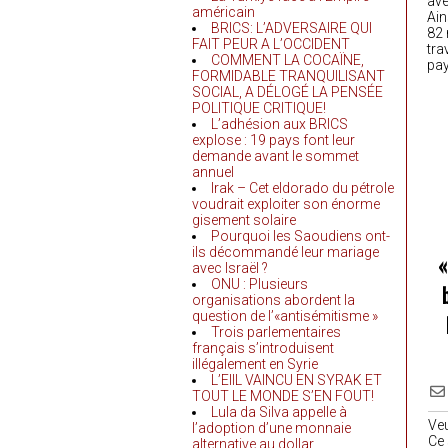
ave
américain
Ain
BRICS: L’ADVERSAIRE QUI
82 
FAIT PEUR A L’OCCIDENT
tra
COMMENT LA COCAÏNE,
pa
FORMIDABLE TRANQUILISANT
SOCIAL, A DÉLOGÉ LA PENSÉE
POLITIQUE CRITIQUE!
L’adhésion aux BRICS
explose : 19 pays font leur
demande avant le sommet
annuel
Irak – Cet eldorado du pétrole
voudrait exploiter son énorme
gisement solaire
Pourquoi les Saoudiens ont-
ils décommandé leur mariage
avec Israël ?
ONU : Plusieurs
organisations abordent la
question de l’«antisémitisme »
Trois parlementaires
français s’introduisent
illégalement en Syrie
L’EIIL VAINCU EN SYRAK ET
TOUT LE MONDE S’EN FOUT!
Lula da Silva appelle à
Ve
l’adoption d’une monnaie
Ce 
alternative au dollar