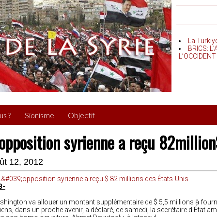
La Türkiy
BRICS: L
L’OCCIDENT
us ?
Sionisme
Objectif
’opposition syrienne a reçu 82million
ût 12, 2012
B-
hington va allouer un montant supplémentaire de $ 5,5 millions à fourni
iens, dans un proche avenir, a déclaré, ce samedi, la secrétaire d’État am