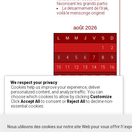
favorisant les grands partis
Le désarmement de l’Irak,
voilà le mensonge originel
août 2026
L
M
M
J
V
S
D
1
2
3
4
5
6
7
8
9
10
11
12
13
14
15
16
17
18
19
20
21
22
23
We respect your privacy
24
25
26
27
28
29
30
Cookies help us improve your experience, deliver
personalized content, and analyze traffic. You can
31
choose which cookies to allow by clicking
Customize
.
Click
Accept All
to consent or
Reject All
to decline non-
essential cookies.
« Avr
Customize
Reject All
Accept All
Nous utilisons des cookies sur notre site Web pour vous offrir l\'ex
Powered by