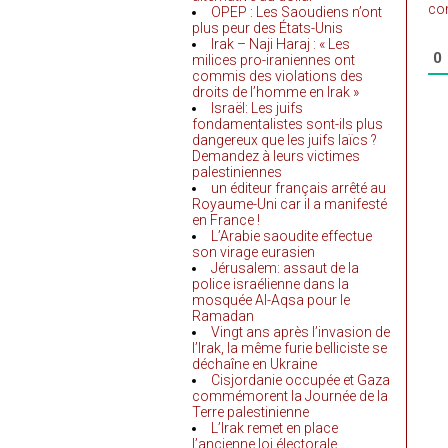
co
OPEP : Les Saoudiens n’ont
plus peur des États-Unis
Irak – Naji Haraj : « Les
0
milices pro-iraniennes ont
commis des violations des
droits de l’homme en Irak »
Israël: Les juifs
fondamentalistes sont-ils plus
dangereux que les juifs laïcs ?
Demandez à leurs victimes
palestiniennes
un éditeur français arrêté au
Royaume-Uni car il a manifesté
en France !
L’Arabie saoudite effectue
son virage eurasien
Jérusalem: assaut de la
police israélienne dans la
mosquée Al-Aqsa pour le
Ramadan
Vingt ans après l’invasion de
l’Irak, la même furie belliciste se
déchaîne en Ukraine
Cisjordanie occupée et Gaza
commémorent la Journée de la
Terre palestinienne
L’Irak remet en place
l’ancienne loi électorale