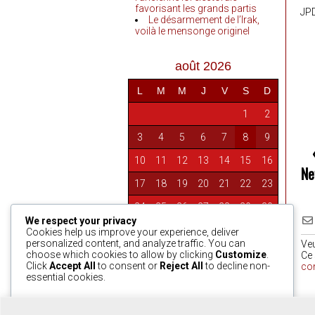
favorisant les grands partis
JPD
Le désarmement de l’Irak,
voilà le mensonge originel
août 2026
L
M
M
J
V
S
D
1
2
3
4
5
6
7
8
9
10
11
12
13
14
15
16
Ne
17
18
19
20
21
22
23
24
25
26
27
28
29
30
We respect your privacy
31
Cookies help us improve your experience, deliver
personalized content, and analyze traffic. You can
Ve
choose which cookies to allow by clicking
Customize
.
Ce 
Click
Accept All
to consent or
Reject All
to decline non-
co
« Avr
essential cookies.
0
Customize
Reject All
Accept All