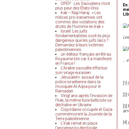
OPEP : Les Saoudiens n’ont
En 
plus peur des États-Unis
méd
Irak – Naji Haraj : « Les
Lib
milices pro-iraniennes ont
commis des violations des
droits de l’homme en Irak »
Israël: Les juifs
fondamentalistes sont-ils plus
Les
dangereux que les juifs laïcs ?
Demandez à leurs victimes
palestiniennes
un éditeur français arrêté au
Royaume-Uni car il a manifesté
… e
en France !
L’Arabie saoudite effectue
son virage eurasien
Jérusalem: assaut de la
police israélienne dans la
[1]
mosquée Al-Aqsa pour le
Ramadan
[2]
Vingt ans après l’invasion de
l’Irak, la même furie belliciste se
déchaîne en Ukraine
[3]
Cisjordanie occupée et Gaza
arr
commémorent la Journée de la
Terre palestinienne
[4]
L’Irak remet en place
l’ancienne loi électorale