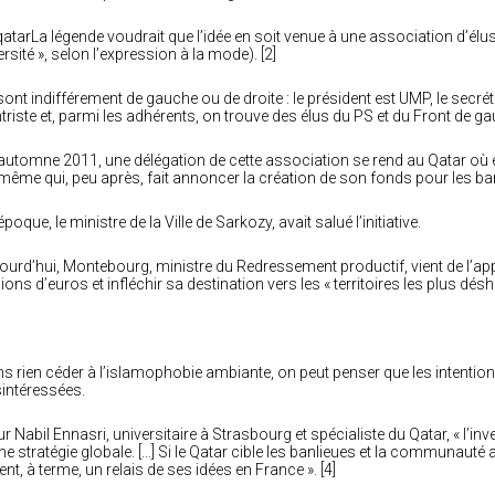
La légende voudrait que l’idée en soit venue à une association d’élus
ersité », selon l’expression à la mode). [2]
 sont indifférement de gauche ou de droite : le président est UMP, le secréta
triste et, parmi les adhérents, on trouve des élus du PS et du Front de gau
’automne 2011, une délégation de cette association se rend au Qatar où 
-même qui, peu après, fait annoncer la création de son fonds pour les ba
’époque, le ministre de la Ville de Sarkozy, avait salué l’initiative.
ourd’hui, Montebourg, ministre du Redressement productif, vient de l’app
lions d’euros et infléchir sa destination vers les « territoires les plus déshé
s rien céder à l’islamophobie ambiante, on peut penser que les intentio
intéressées.
r Nabil Ennasri, universitaire à Strasbourg et spécialiste du Qatar, « l’i
ne stratégie globale. […] Si le Qatar cible les banlieues et la communaut
ent, à terme, un relais de ses idées en France ». [4]