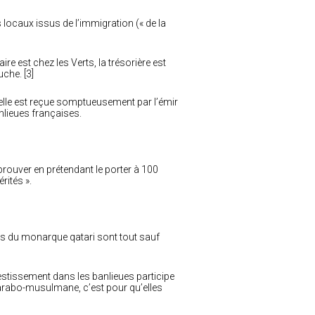
 locaux issus de l’immigration (« de la
ire est chez les Verts, la trésorière est
che. [3]
elle est reçue somptueusement par l’émir
nlieues françaises.
rouver en prétendant le porter à 100
rités ».
ns du monarque qatari sont tout sauf
nvestissement dans les banlieues participe
é arabo-musulmane, c’est pour qu’elles