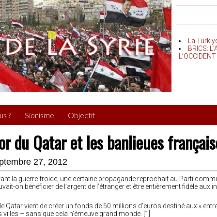
La Türkiy
BRICS: L
L’OCCIDENT
us ?
Sionisme
Objectif
’or du Qatar et les banlieues français
ptembre 27, 2012
ant la guerre froide, une certaine propagande reprochait au Parti commun
vait-on bénéficier de l’argent de l’étranger et être entièrement fidèle aux i
 le Qatar vient de créer un fonds de 50 millions d’euros destiné aux « entre
 villes – sans que cela n’émeuve grand monde. [1]