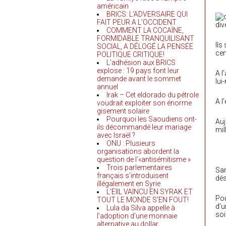
américain
BRICS: L’ADVERSAIRE QUI
FAIT PEUR A L’OCCIDENT
div
COMMENT LA COCAÏNE,
FORMIDABLE TRANQUILISANT
Ils
SOCIAL, A DÉLOGÉ LA PENSÉE
cen
POLITIQUE CRITIQUE!
L’adhésion aux BRICS
explose : 19 pays font leur
A l
demande avant le sommet
lui
annuel
Irak – Cet eldorado du pétrole
A l
voudrait exploiter son énorme
gisement solaire
Pourquoi les Saoudiens ont-
Auj
ils décommandé leur mariage
mil
avec Israël ?
ONU : Plusieurs
organisations abordent la
question de l’«antisémitisme »
Trois parlementaires
San
français s’introduisent
dés
illégalement en Syrie
L’EIIL VAINCU EN SYRAK ET
Pou
TOUT LE MONDE S’EN FOUT!
d’u
Lula da Silva appelle à
soi
l’adoption d’une monnaie
alternative au dollar