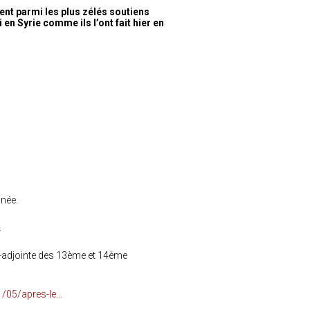
ent parmi les plus zélés soutiens
en Syrie comme ils l’ont fait hier en
nnée.
.
e-adjointe des 13ème et 14ème
1/05/apres-le…