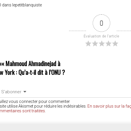
 dans lepetitblanquiste
0
Évaluation de l'article
««
Mahmoud Ahmadinejad à
w York : Qu’a-t-il dit à l’ONU ?
S’abonner
uillez vous connecter pour commenter
site utilise Akismet pour réduire les indésirables.
En savoir plus sur la f
mmentaires sont traitées
.
COMMENTAIRES