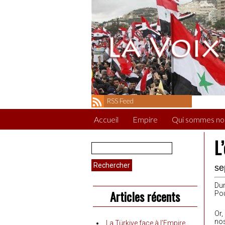
RSS Feed
Accueil
Empire
Qui sommes no
L
Rechercher :
se
Dur
Articles récents
Pou
Or,
nos
La Türkiye face à l’Empire