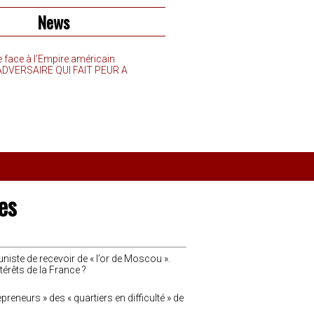
News
e face à l’Empire américain
’ADVERSAIRE QUI FAIT PEUR A
es
iste de recevoir de « l’or de Moscou ».
ntérêts de la France ?
preneurs » des « quartiers en difficulté » de