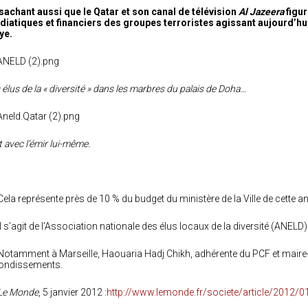
sachant aussi que le Qatar et son canal de télévision
Al Jazeera
figur
iatiques et financiers des groupes terroristes agissant aujourd’hui 
ye.
 élus de la « diversité » dans les marbres du palais de Doha…
t avec l’émir lui-même.
 Cela représente près de 10 % du budget du ministère de la Ville de cette a
 Il s’agit de l’Association nationale des élus locaux de la diversité (ANELD)
 Notamment à Marseille, Haouaria Hadj Chikh, adhérente du PCF et mair
ondissements.
Le Monde
, 5 janvier 2012 :
http://www.lemonde.fr/societe/article/2012/0