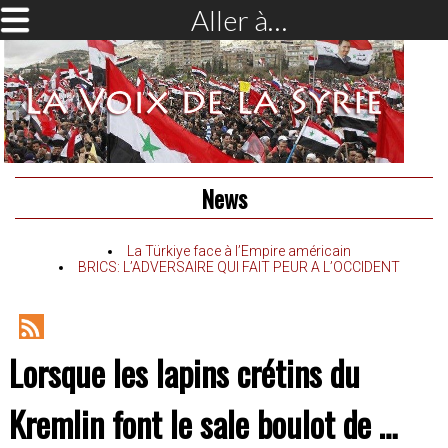
Aller à…
News
La Türkiye face à l’Empire américain
BRICS: L’ADVERSAIRE QUI FAIT PEUR A L’OCCIDENT
RSS
Lorsque les lapins crétins du
Feed
Kremlin font le sale boulot de …