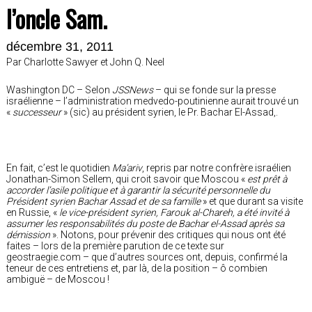
l’oncle Sam.
décembre 31, 2011
Par Charlotte Sawyer et John Q. Neel
Washington DC – Selon
JSSNews
– qui se fonde sur la presse
israélienne – l’administration medvedo-poutinienne aurait trouvé un
«
successeur
» (sic) au président syrien, le Pr. Bachar El-Assad,.
En fait, c’est le quotidien
Ma’ariv
, repris par notre confrère israélien
Jonathan-Simon Sellem, qui croit savoir que Moscou «
est prêt à
accorder l’asile politique et à garantir la sécurité personnelle du
Président syrien Bachar Assad et de sa famille
» et que durant sa visite
en Russie, «
le vice-président syrien, Farouk al-Chareh, a été invité à
assumer les responsabilités du poste de Bachar el-Assad après sa
démission
». Notons, pour prévenir des critiques qui nous ont été
faites – lors de la première parution de ce texte sur
geostraegie.com – que d’autres sources ont, depuis, confirmé la
teneur de ces entretiens et, par là, de la position – ô combien
ambiguë – de Moscou !