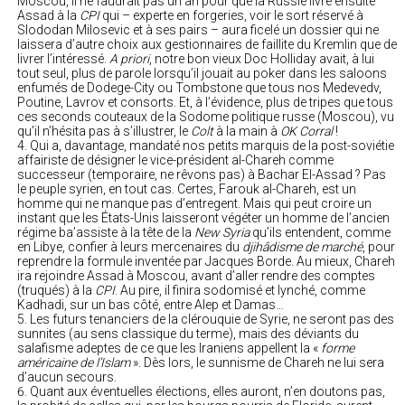
Moscou, il ne faudrait pas un an pour que la Russie livre ensuite
Assad à la
CPI
qui – experte en forgeries, voir le sort réservé à
Slododan Milosevic et à ses pairs – aura ficelé un dossier qui ne
laissera d’autre choix aux gestionnaires de faillite du Kremlin que de
livrer l’intéressé.
A priori
, notre bon vieux Doc Holliday avait, à lui
tout seul, plus de parole lorsqu’il jouait au poker dans les saloons
enfumés de Dodege-City ou Tombstone que tous nos Medevedv,
Poutine, Lavrov et consorts. Et, à l’évidence, plus de tripes que tous
ces seconds couteaux de la Sodome politique russe (Moscou), vu
qu’il n’hésita pas à s’illustrer, le
Colt
à la main à
OK Corral
!
Qui a, davantage, mandaté nos petits marquis de la post-soviétie
affairiste de désigner le vice-président al-Chareh comme
successeur (temporaire, ne rêvons pas) à Bachar El-Assad ? Pas
le peuple syrien, en tout cas. Certes, Farouk al-Chareh, est un
homme qui ne manque pas d’entregent. Mais qui peut croire un
instant que les États-Unis laisseront végéter un homme de l’ancien
régime ba’assiste à la tête de la
New Syria
qu’ils entendent, comme
en Libye, confier à leurs mercenaires du
djihâdisme de marché
, pour
reprendre la formule inventée par Jacques Borde. Au mieux, Chareh
ira rejoindre Assad à Moscou, avant d’aller rendre des comptes
(truqués) à la
CPI
. Au pire, il finira sodomisé et lynché, comme
Kadhadi, sur un bas côté, entre Alep et Damas…
Les futurs tenanciers de la clérouquie de Syrie, ne seront pas des
sunnites (au sens classique du terme), mais des déviants du
salafisme adeptes de ce que les Iraniens appellent la «
forme
américaine de l’Islam
». Dès lors, le sunnisme de Chareh ne lui sera
d’aucun secours.
Quant aux éventuelles élections, elles auront, n’en doutons pas,