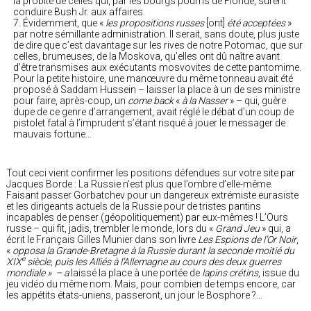
la probité de celles qui, par les bourgs pourris de Floride, surent
conduire Bush Jr. aux affaires.
Évidemment, que «
les propositions russes
[ont]
été acceptées
»
par notre sémillante administration. Il serait, sans doute, plus juste
de dire que c’est davantage sur les rives de notre Potomac, que sur
celles, brumeuses, de la Moskova, qu’elles ont dû naître avant
d’être transmises aux exécutants mosvovites de cette pantomime.
Pour la petite histoire, une manœuvre du même tonneau avait été
proposé à Saddam Hussein – laisser la place à un de ses ministre
pour faire, après-coup, un
come back
«
à la Nasser
» – qui, guère
dupe de ce genre d’arrangement, avait réglé le débat d’un coup de
pistolet fatal à l’imprudent s’étant risqué à jouer le messager de
mauvais fortune…
Tout ceci vient confirmer les positions défendues sur votre site par
Jacques Borde : La Russie n’est plus que l’ombre d’elle-même.
Faisant passer Gorbatchev pour un dangereux extrémiste eurasiste
et les dirigeants actuels de la Russie pour de tristes pantins
incapables de penser (géopolitiquement) par eux-mêmes ! L’Ours
russe – qui fit, jadis, trembler le monde, lors du «
Grand Jeu
» qui, a
écrit le Français Gilles Munier dans son livre
Les Espions de l’Or Noir
,
«
opposa la Grande-Bretagne à la Russie durant la seconde moitié du
e
XIX
siècle, puis les Alliés à l’Allemagne au cours des deux guerres
mondiale » – a
laissé la place à une portée de
lapins crétins
, issue du
jeu vidéo du même nom. Mais, pour combien de temps encore, car
les appétits états-uniens, passeront, un jour le Bosphore ?…