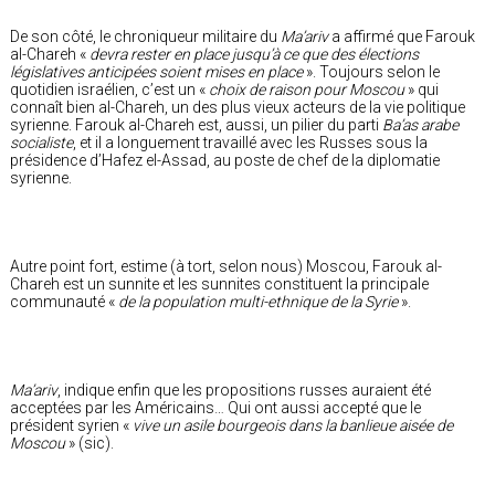
De son côté, le chroniqueur militaire du
Ma’ariv
a affirmé que Farouk
al-Chareh «
devra rester en place jusqu’à ce que des élections
législatives anticipées soient mises en place
». Toujours selon le
quotidien israélien, c’est un «
choix de raison pour Moscou
» qui
connaît bien al-Chareh, un des plus vieux acteurs de la vie politique
syrienne. Farouk al-Chareh est, aussi, un pilier du parti
Ba’as arabe
socialiste
, et il a longuement travaillé avec les Russes sous la
présidence d’Hafez el-Assad, au poste de chef de la diplomatie
syrienne.
Autre point fort, estime (à tort, selon nous) Moscou, Farouk al-
Chareh est un sunnite et les sunnites constituent la principale
communauté «
de la population multi-ethnique de la Syrie
».
Ma’ariv
, indique enfin que les propositions russes auraient été
acceptées par les Américains… Qui ont aussi accepté que le
président syrien «
vive un asile bourgeois dans la banlieue aisée de
Moscou
» (sic).