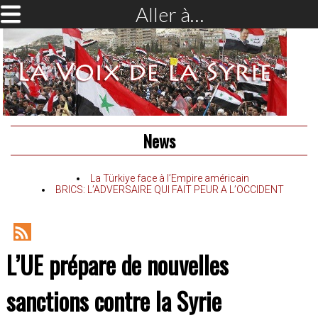
Aller à…
News
La Türkiye face à l’Empire américain
BRICS: L’ADVERSAIRE QUI FAIT PEUR A L’OCCIDENT
RSS
L’UE prépare de nouvelles
Feed
sanctions contre la Syrie