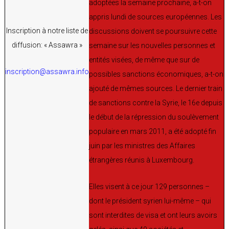
adoptées la semaine prochaine, a-t-on
appris lundi de sources européennes. Les
Inscription à notre liste de
discussions doivent se poursuivre cette
diffusion: « Assawra »
semaine sur les nouvelles personnes et
entités visées, de même que sur de
inscription@assawra.info
possibles sanctions économiques, a-t-on
ajouté de mêmes sources. Le dernier train
de sanctions contre la Syrie, le 16e depuis
le début de la répression du soulèvement
populaire en mars 2011, a été adopté fin
juin par les ministres des Affaires
étrangères réunis à Luxembourg.
Elles visent à ce jour 129 personnes –
dont le président syrien lui-même – qui
sont interdites de visa et ont leurs avoirs