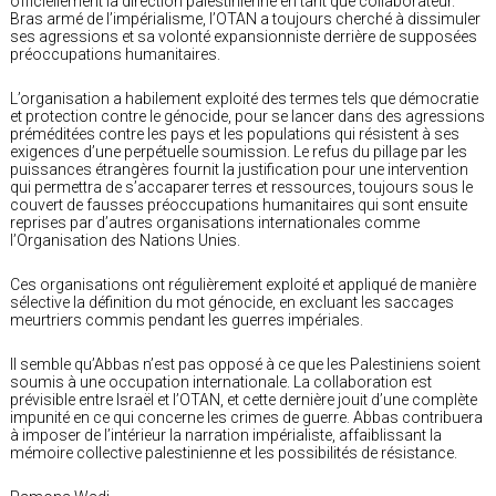
officiellement la direction palestinienne en tant que collaborateur.
Bras armé de l’impérialisme, l’OTAN a toujours cherché à dissimuler
ses agressions et sa volonté expansionniste derrière de supposées
préoccupations humanitaires.
L’organisation a habilement exploité des termes tels que démocratie
et protection contre le génocide, pour se lancer dans des agressions
préméditées contre les pays et les populations qui résistent à ses
exigences d’une perpétuelle soumission. Le refus du pillage par les
puissances étrangères fournit la justification pour une intervention
qui permettra de s’accaparer terres et ressources, toujours sous le
couvert de fausses préoccupations humanitaires qui sont ensuite
reprises par d’autres organisations internationales comme
l’Organisation des Nations Unies.
Ces organisations ont régulièrement exploité et appliqué de manière
sélective la définition du mot génocide, en excluant les saccages
meurtriers commis pendant les guerres impériales.
Il semble qu’Abbas n’est pas opposé à ce que les Palestiniens soient
soumis à une occupation internationale. La collaboration est
prévisible entre Israël et l’OTAN, et cette dernière jouit d’une complète
impunité en ce qui concerne les crimes de guerre. Abbas contribuera
à imposer de l’intérieur la narration impérialiste, affaiblissant la
mémoire collective palestinienne et les possibilités de résistance.