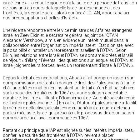
israélienne ». Il a ensuite ajouté qu’à la suite de la période de transition
de trois ans au cours de laquelle Israël se désengagerait des
frontières, la sécurité serait alors confiée à l’OTAN, « pour apaiser
nos préoccupations et celles d’Israël ».
Une récente rencontre entre le vice ministre des Affaires étrangères
israélien Zeev Elkin et le secrétaire général adjoint de l’OTAN
Alexander Vershbow, a mis en évidence un intérêt mutuel dans la
collaboration entre l’organisation impérialiste et l’État sioniste, avec
la possibilité d’installer un représentant israélien à l’OTAN. Selon
Elkin, les relations entre Israël et l’OTAN se sont améliorées et Israël
se réjouit « d’élargir l’éventail des questions sur lesquelles l’OTAN et
Israël joignent leurs forces, avec un représentant d’Israël à l’OTAN ».
Depuis le début des négociations, Abbas a fait compromission sur
compromission, mettant en danger le droit des Palestiniens à l’unité
et à l’autodétermination. En insistant sur le fait qu’un État palestinien
sur la base des frontières de 1967 est « une solution acceptable,
durable et légitime », il illustre l’éloignement de l’Autorité palestinienne
de l’histoire palestinienne. […] En outre, l’Autorité palestinienne affaiblit
la mémoire collective palestinienne en adhérant au cadre défendu
par les médias et Israël qui présentent le processus de colonisation
comme si celui-ci avait commencé en 1967.
Partant du principe que l’AP est alignée sur les intérêts impérialistes,
confier la sécurité des frontières à l’OTAN revient à placer