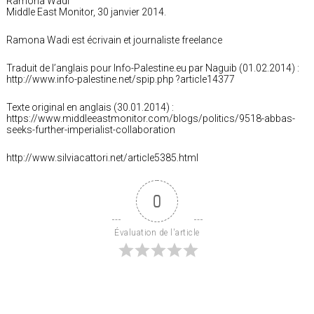
Ramona Wadi
Middle East Monitor, 30 janvier 2014.
Ramona Wadi est écrivain et journaliste freelance
Traduit de l’anglais pour Info-Palestine.eu par Naguib (01.02.2014) :
http://www.info-palestine.net/spip.php ?article14377
Texte original en anglais (30.01.2014) :
https://www.middleeastmonitor.com/blogs/politics/9518-abbas-
seeks-further-imperialist-collaboration
http://www.silviacattori.net/article5385.html
0
Évaluation de l'article