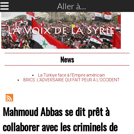
Aller à…
News
La Türkiye face à l’Empire américain
BRICS: L’ADVERSAIRE QUI FAIT PEUR A L’OCCIDENT
RSS
Mahmoud Abbas se dit prêt à
Feed
collaborer avec les criminels de