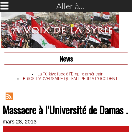
Aller à…
News
La Türkiye face à l’Empire américain
BRICS: L’ADVERSAIRE QUI FAIT PEUR A L’OCCIDENT
RSS
Massacre à l’Université de Damas .
Feed
mars 28, 2013