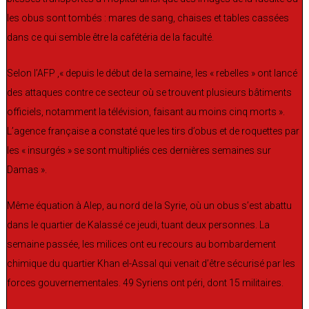
les obus sont tombés : mares de sang, chaises et tables cassées
dans ce qui semble être la cafétéria de la faculté.
Selon l’AFP ,« depuis le début de la semaine, les « rebelles » ont lancé
des attaques contre ce secteur où se trouvent plusieurs bâtiments
officiels, notamment la télévision, faisant au moins cinq morts ».
L’agence française a constaté que les tirs d’obus et de roquettes par
les « insurgés » se sont multipliés ces dernières semaines sur
Damas ».
Même équation à Alep, au nord de la Syrie, où un obus s’est abattu
dans le quartier de Kalassé ce jeudi, tuant deux personnes. La
semaine passée, les milices ont eu recours au bombardement
chimique du quartier Khan el-Assal qui venait d’être sécurisé par les
forces gouvernementales. 49 Syriens ont péri, dont 15 militaires.