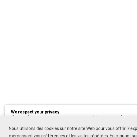
We respect your privacy
Cookies help us improve your experience, deliver personalized cont
can choose which cookies to allow by clicking
Customize
. Click
All
to decline non-essential cookies.
Nous utilisons des cookies sur notre site Web pour vous offrir l\'ex
mémorisant vos préférences et les visites répétées. En cliquant s