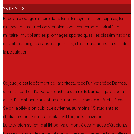
28-03-2013
Face au blocage militaire dans les villes syriennes principales, les
milices de l’insurrection semblent avoir exacerbé leur stratégie
militaire : multipliant les pilonnages sporadiques, les disséminations
de voitures piégées dans les quartiers, et les massacres au sein de
la population.
Ce jeudi, c’est le bâtiment de l’architecture de l’université de Damas,
dans le quartier d’al-Baramiqueh au centre de Damas, qui a été la
cible d’une attaque aux obus de mortiers. Trois selon Arabi-Press.
Selon la télévision publique syrienne, au moins 15 étudiants et
étudiantes ont été tués. Le bilan est toujours provisoire.
La télévision syrienne al-Ikhbariya a montré des images d’étudiants
blessés transportés à l’hôpital ainsi que des images de la faculté où