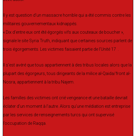
Il y est question d’un massacre horrible qui a été commis contre les
militaires gouvernementaux kidnappés.
« Dix d’entre eux ont été égorgés vifs aux couteaux de boucher »,
signale le site Syria Truth, indiquant que certaines sources parlent de
trois égorgements. Les victimes faisaient partie de l’Unité 17 .
Il s’est avéré que tous appartiennent à des tribus locales alors que la
plupart des égorgeurs, tous dirigeants de la milice al-Qaida/front al-
Nosra, appartiennent à la tribu Najem.
Les familles des victimes ont crié vengeance et une bataille devrait
éclater d’un moment à l’autre. Alors qu’une médiation est entreprise
par les services de renseignements turcs qui ont supervisé
l’occupation de Raqqa.