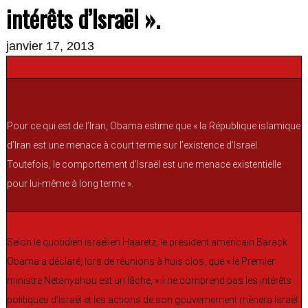
intérêts d’Israël ».
janvier 17, 2013
Pour ce qui est de l’Iran, Obama estime que « la République islamique
d’Iran est une menace à court terme sur l’existence d’Israël.
Toutefois, le comportement d’Israël est une menace existentielle
pour lui-même à long terme ».
Selon le quotidien israélien Haaretz, le président américain Barack
Obama a déclaré, lors de réunions à huis clos, que « le Premier
ministre Netanyahou est un lâche, » il ne comprend pas les intérêts
politiques d’Israël et les actions de son gouvernement mènera Israël