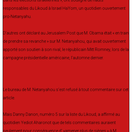
responsables du Likoud à Israel HaYom, un quotidien ouvertement
pro-Netanyahu.
D’autres ont déclaré au Jerusalem Post que M. Obama était « en train
de prendre sa revanche » sur M. Netanyahou, qui avait ouvertement
apporté son soutien à son rival, le républicain Mitt Romney, lors de la
campagne présidentielle américaine, l’automne dernier.
Le bureau de M. Netanyahou s’est refusé à tout commentaire sur cet
article.
Mais Danny Danon, numéro 5 sur la liste du Likoud, a affirmé au
quotidien Yediot Aharonot que de tels commentaires auraient
seulement pour conséquence d' »amener plus de sièges » à M.