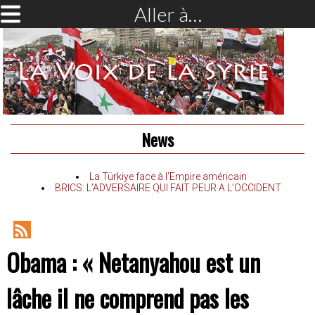
Aller à…
News
La Türkiye face à l’Empire américain
BRICS: L’ADVERSAIRE QUI FAIT PEUR A L’OCCIDENT
RSS
Obama : « Netanyahou est un
Feed
lâche il ne comprend pas les