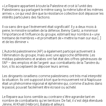
« Le Repaire appartient à toute la Palestine et croit à l’unité des
Palestiniens qui partagent le même sang, la même lutte et les mêmes
armes », ce qui veut dire que la résistance collective doit dépasser les
intérêts particuliers des factions.
Il va sans dire que l’événement était significatif. Il y a deux mois à
peine, le ministre israélien de la défense, Benny Gantz, a minimisé
l’importance et l’influence du groupe, estimant leur nombre à « une
trentaine de membres » et promettant de « mettre la main sur eux […]
et de les éliminer ».
L’Autorité palestinienne (AP) a également participé activement à
l’élimination du groupe, mais avec une approche différente. Les
médias palestiniens et arabes ont fait état des offres généreuses de
l’AP – des emplois et de l’argent- aux combattants de la Tanière du
lion, s’ils acceptaient de déposer leurs armes.
Les dirigeants israéliens comme palestiniens ont très mal interprété
la situation. Ils ont supposé à tort que le mouvement né à Naplouse
était un phénomène régional et éphémère qui, comme d’autres dans
le passé, pouvait facilement être écrasé ou acheté.
Le Repaire aux lions semble au contraire s’être agrandie tant en
nombre de combattants qu’en territoire. De fait, il s’est déjà étendueà
Jénine, Al Khalil (Hébron), Balata et ailleurs.