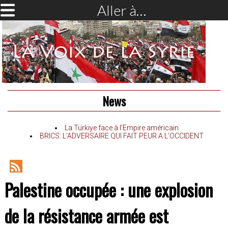
Aller à…
News
La Türkiye face à l’Empire américain
BRICS: L’ADVERSAIRE QUI FAIT PEUR A L’OCCIDENT
RSS
Palestine occupée : une explosion
Feed
de la résistance armée est