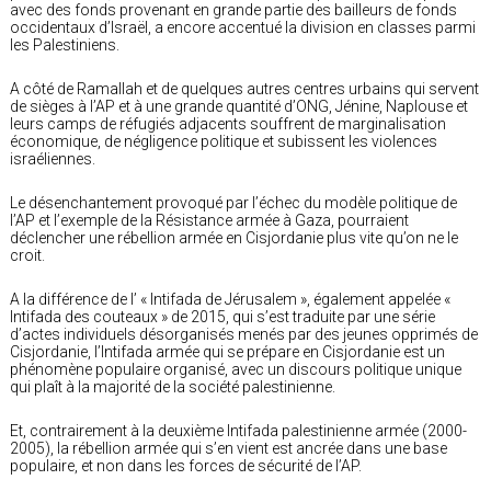
avec des fonds provenant en grande partie des bailleurs de fonds
occidentaux d’Israël, a encore accentué la division en classes parmi
les Palestiniens.
A côté de Ramallah et de quelques autres centres urbains qui servent
de sièges à l’AP et à une grande quantité d’ONG, Jénine, Naplouse et
leurs camps de réfugiés adjacents souffrent de marginalisation
économique, de négligence politique et subissent les violences
israéliennes.
Le désenchantement provoqué par l’échec du modèle politique de
l’AP et l’exemple de la Résistance armée à Gaza, pourraient
déclencher une rébellion armée en Cisjordanie plus vite qu’on ne le
croit.
A la différence de l’ « Intifada de Jérusalem », également appelée «
Intifada des couteaux » de 2015, qui s’est traduite par une série
d’actes individuels désorganisés menés par des jeunes opprimés de
Cisjordanie, l’Intifada armée qui se prépare en Cisjordanie est un
phénomène populaire organisé, avec un discours politique unique
qui plaît à la majorité de la société palestinienne.
Et, contrairement à la deuxième Intifada palestinienne armée (2000-
2005), la rébellion armée qui s’en vient est ancrée dans une base
populaire, et non dans les forces de sécurité de l’AP.