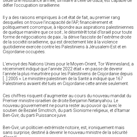
seule une résistance armée, similaire à celle de Gaza, est capable de
défier l’occupation israélienne.
Il y a des raisons empiriques à cet état de fait, au premier rang
desquelles on trouve l’incapacité de l’AP, financièrement et
politiquement corrompue, à répondre aux aspirations palestiniennes
de quelque manière que ce soit ; le désintérêt total d’Israël pour toute
forme de négociations de paix ; la dérive fasciste de l’extrême droite
de la société israélienne, qui est directement liée à la violence
quotidienne exercée contre les Palestiniens à Jérusalem-Est et en
Cisjordanie occupées.
L’envoyé des Nations Unies pour le Moyen-Orient, Tor Wennesland, a
récemment indiqué que l’année 2022 était « en passe de devenir
l’année la plus meurtrière pour les Palestiniens de Cisjordanie depuis
[…] 2005 ». Le ministère palestinien de la Santé a indiqué que 167
Palestiniens avaient été tués en Cisjordanie cette année seulement.
Ces chiffres risquent d’augmenter au cours du nouveau mandat du
Premier ministre israélien de droite Benjamin Netanyahou. Le
nouveau gouvernement ne pourra rester au pouvoir qu’avec le
soutien de Bezalel Smotrich, du parti Sionisme religieux, et d’Itamar
Ben-Gvir, du parti Puissance juive.
Ben-Gvir, un politicien extrémiste notoire, est, ironiquement mais
sans surprise, destiné à devenir le nouveau ministre de la sécurité