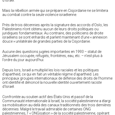
d’Israël.
Mais la rébellion armée qui se prépare en Cisjordanie ne se limitera
au combat contre la seule violence israélienne.
Près de trois décennies après la signature des accords d’Oslo, les
Palestiniens n’ont obtenu aucun de leurs droits politiques ou
juridiques fondamentaux. Au contraire, des politiciens de droite
israéliens se sont enhardis et parlent maintenant d’une « annexion
douce » unilatérale de grandes parties de la Cisjordanie.
Aucune des questions jugées importantes en 1993 – statut de
Jérusalem occupée, réfugiés, frontières, eau, etc. – n’est plus à
l’ordre du jour aujourd’hui.
Depuis lors, Israël a multiplié les lois raciales et les politiques
d’apartheid, ce qui en fait un véritable régime d’apartheid. Les
principaux groupes internationaux de défense des droits de l’homme
ont identifié et dénoncé la nouvelle identité ouvertement raciste
d’Israël.
Confrontée au soutien actif des États-Unis et passif de la
Communauté internationale à Israël, la société palestinienne a élargi
sa mobilisation au-delà des canaux traditionnels des trois dernières
décennies. Malgré le travail admirable de certaines ONG
palestiniennes, l’ « ONGisation » de la société palestinienne, opérant