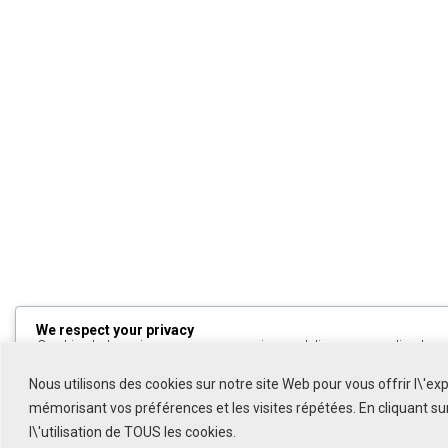
We respect your privacy
Cookies help us improve your experience, deliver personalized cont
can choose which cookies to allow by clicking
Customize
. Click
All
to decline non-essential cookies.
Nous utilisons des cookies sur notre site Web pour vous offrir l\'ex
mémorisant vos préférences et les visites répétées. En cliquant s
Customize
l\'utilisation de TOUS les cookies.