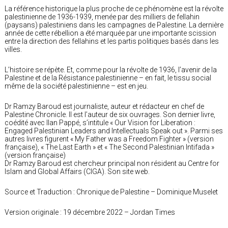
La référence historique la plus proche de ce phénomène est la révolte
palestinienne de 1936-1939, menée par des milliers de fellahin
(paysans) palestiniens dans les campagnes de Palestine. La dernière
année de cette rébellion a été marquée par une importante scission
entre la direction des fellahins et les partis politiques basés dans les
villes.
L’histoire se répète. Et, comme pour la révolte de 1936, l’avenir de la
Palestine et de la Résistance palestinienne – en fait, le tissu social
même de la société palestinienne – est en jeu.
Dr Ramzy Baroud est journaliste, auteur et rédacteur en chef de
Palestine Chronicle. Il est l’auteur de six ouvrages. Son dernier livre,
coédité avec Ilan Pappé, s’intitule « Our Vision for Liberation :
Engaged Palestinian Leaders and Intellectuals Speak out ». Parmi ses
autres livres figurent « My Father was a Freedom Fighter » (version
française), « The Last Earth » et « The Second Palestinian Intifada »
(version française)
Dr Ramzy Baroud est chercheur principal non résident au Centre for
Islam and Global Affairs (CIGA). Son site web.
Source et Traduction : Chronique de Palestine – Dominique Muselet
Version originale : 19 décembre 2022 – Jordan Times