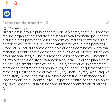
Francenaldo Amorim
13 années il y a
Israel c´est le pays le plus dangereux de la planète, parce qu´il ont mo
nté une organisation sècrete sioniste au niveau mondial, pour contr
olér les autres pays dans leurs économies internes et externes. Ils c
ontrolent les États Unis, la France, Angleterre, et d´ autres pays de l ´E
urope, au niveau du controle geo-politique des continents. Alors mai
ntenaint ils sont en train de mener une invasion du Moyen Orient, des
pays nationalistes, qui ne laissent pas leurs économies vulnerables
à l’ exploitation sioniste euro-américaine/Israel. Le grand plan sionist
e c´est l’ isolement complète de la Russie, provoquer un démembre
ment de sa federatrion des repúbliques, causant une guerre civile, co
mme ce qui est en train d´arriver en Syrie, Liban. Egypte, Syrie, Iraq, Af
ghanistan, Ex. Yougoslavie. La Russie constitue une menace pour l
´économmie de la Commaunité Européene, contrôlée par les sionist
es, Ils veulent annuler la future concurrence commerciale et militair
e,.
0