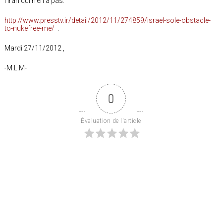
l’Iran qui n’en a pas.
http://www.presstv.ir/detail/2012/11/274859/israel-sole-obstacle-
to-nukefree-me/
.
Mardi 27/11/2012 ,
-M.L.M-
0
Évaluation de l'article