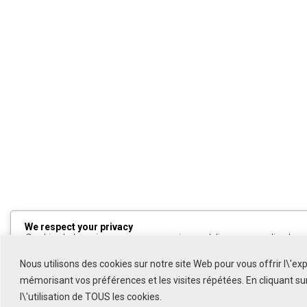
We respect your privacy
Cookies help us improve your experience, deliver personalized cont
can choose which cookies to allow by clicking
Customize
. Click
All
to decline non-essential cookies.
Nous utilisons des cookies sur notre site Web pour vous offrir l\'ex
mémorisant vos préférences et les visites répétées. En cliquant s
Customize
l\'utilisation de TOUS les cookies.