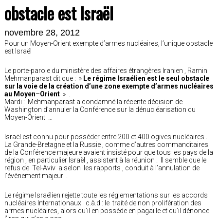
obstacle est Israël
novembre 28, 2012
Pour un Moyen-Orient exempte d’armes nucléaires, l’unique obstacle
est Israël
Le porte-parole du ministère des affaires étrangères Iranien , Ramin
Mehmanparast dit que : »
Le régime Israélien est le seul obstacle
sur la voie de la création d’une zone exempte d’armes nucléaires
au Moyen
–
Orient
» .
Mardi : Mehmanparast a condamné la récente décision de
Washington d’annuler la Conférence sur la dénucléarisation du
Moyen-Orient …
Israël est connu pour posséder entre 200 et 400 ogives nucléaires .
La Grande-Bretagne et la Russie , comme d’autres commanditaires
de la Conférence majeure avaient insisté pour que tous les pays de la
région , en particulier Israël , assistent à la réunion . Il semble que le
refus de Tel-Aviv a selon les rapports , conduit à l’annulation de
l’évènement majeur .
Le régime Israélien rejette toute les réglementations sur les accords
nucléaires Internationaux c.à.d : le traité de non prolifération des
armes nucléaires, alors qu’il en possède en pagaille et qu’il dénonce