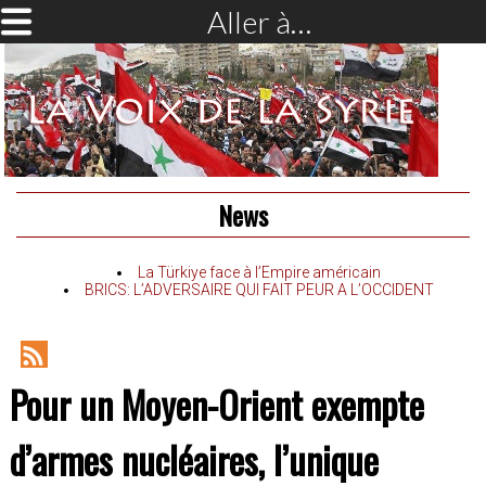
Aller à…
News
La Türkiye face à l’Empire américain
BRICS: L’ADVERSAIRE QUI FAIT PEUR A L’OCCIDENT
RSS
Pour un Moyen-Orient exempte
Feed
d’armes nucléaires, l’unique